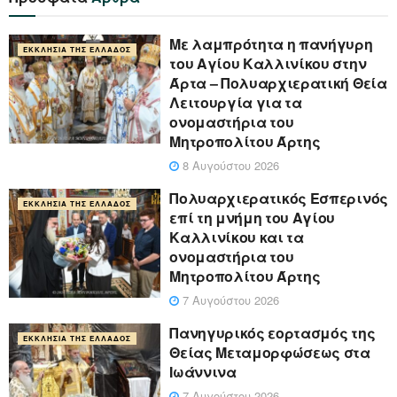
Με λαμπρότητα η πανήγυρη
ΕΚΚΛΗΣΊΑ ΤΗΣ ΕΛΛΆΔΟΣ
του Αγίου Καλλινίκου στην
Άρτα – Πολυαρχιερατική Θεία
Λειτουργία για τα
ονομαστήρια του
Μητροπολίτου Άρτης
8 Αυγούστου 2026
Πολυαρχιερατικός Εσπερινός
ΕΚΚΛΗΣΊΑ ΤΗΣ ΕΛΛΆΔΟΣ
επί τη μνήμη του Αγίου
Καλλινίκου και τα
ονομαστήρια του
Μητροπολίτου Άρτης
7 Αυγούστου 2026
Πανηγυρικός εορτασμός της
ΕΚΚΛΗΣΊΑ ΤΗΣ ΕΛΛΆΔΟΣ
Θείας Μεταμορφώσεως στα
Ιωάννινα
7 Αυγούστου 2026