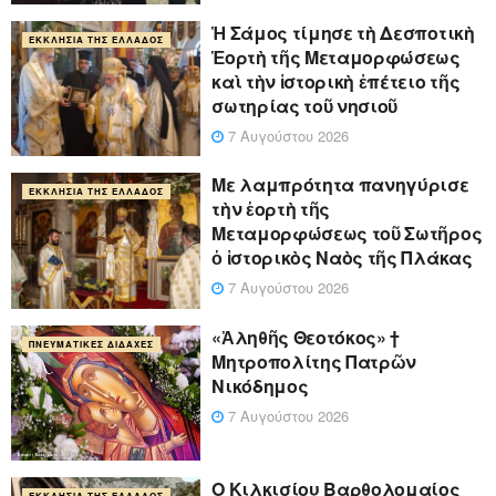
Ἡ Σάμος τίμησε τὴ Δεσποτικὴ
ΕΚΚΛΗΣΊΑ ΤΗΣ ΕΛΛΆΔΟΣ
Ἑορτὴ τῆς Μεταμορφώσεως
καὶ τὴν ἱστορικὴ ἐπέτειο τῆς
σωτηρίας τοῦ νησιοῦ
7 Αυγούστου 2026
Με λαμπρότητα πανηγύρισε
ΕΚΚΛΗΣΊΑ ΤΗΣ ΕΛΛΆΔΟΣ
τὴν ἑορτὴ τῆς
Μεταμορφώσεως τοῦ Σωτῆρος
ὁ ἱστορικὸς Ναὸς τῆς Πλάκας
7 Αυγούστου 2026
«Ἀληθῆς Θεοτόκος» †
ΠΝΕΥΜΑΤΙΚΈΣ ΔΙΔΑΧΈΣ
Μητροπολίτης Πατρῶν
Νικόδημος
7 Αυγούστου 2026
Ο Κιλκισίου Βαρθολομαίος
ΕΚΚΛΗΣΊΑ ΤΗΣ ΕΛΛΆΔΟΣ