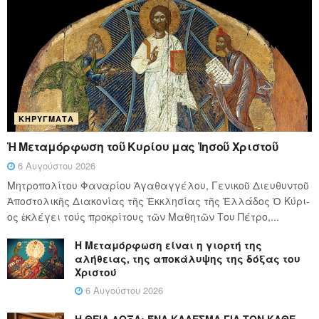
ΚΗΡΎΓΜΑΤΑ
Ἡ Μεταμόρφωση τοῦ Κυρίου μας Ἰησοῦ Χριστοῦ
6 Αυγούστου 2026
Μητροπολίτου Φαναρίου Ἀγαθαγγέλου, Γενικοῦ Διευθυντοῦ
Ἀποστολικῆς Διακονίας τῆς Ἐκκλησίας τῆς Ἑλλάδος Ὁ Κύ­ρι­
ος ἐκλέγει τούς προ­κρί­τους τῶν Μα­θη­τῶν Του Πέ­τρο,...
Η Μεταμόρφωση είναι η γιορτή της
αλήθειας, της αποκάλυψης της δόξας του
Χριστού
6 Αυγούστου 2026