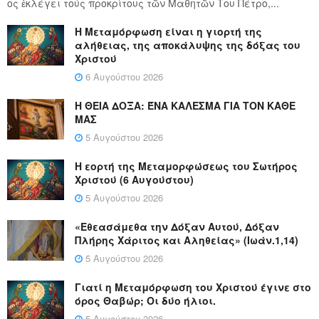
ος ἐκλέγει τούς προ­κρί­τους τῶν Μα­θη­τῶν Του Πέ­τρο,...
Η Μεταμόρφωση είναι η γιορτή της
αλήθειας, της αποκάλυψης της δόξας του
Χριστού
6 Αυγούστου 2026
Η ΘΕΙΑ ΔΟΞΑ: ΈΝΑ ΚΑΛΕΣΜΑ ΓΙΑ ΤΟΝ ΚΑΘΕ
ΜΑΣ
5 Αυγούστου 2026
Η εορτή της Μεταμορφώσεως του Σωτήρος
Χριστού (6 Αυγούστου)
5 Αυγούστου 2026
«Εθεασάμεθα την Δόξαν Αυτού, Δόξαν
Πλήρης Χάριτος και Αληθείας» (Ιωάν.1,14)
5 Αυγούστου 2026
Γιατί η Μεταμόρφωση του Χριστού έγινε στο
όρος Θαβώρ; Οι δύο ήλιοι.
5 Αυγούστου 2026