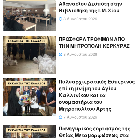
Αθανασίου Δεσπότη στην
Βιβλιοθήκη της Ι. Μ. Χίου
8 Αυγούστου 2026
ΠΡΟΣΦΟΡΑ ΤΡΟΦΙΜΩΝ ΑΠΟ
ΕΚΚΛΗΣΊΑ ΤΗΣ ΕΛΛΆΔΟΣ
ΤΗΝ ΜΗΤΡΟΠΟΛΗ ΚΕΡΚΥΡΑΣ
8 Αυγούστου 2026
Πολυαρχιερατικός Εσπερινός
ΕΚΚΛΗΣΊΑ ΤΗΣ ΕΛΛΆΔΟΣ
επί τη μνήμη του Αγίου
Καλλινίκου και τα
ονομαστήρια του
Μητροπολίτου Άρτης
7 Αυγούστου 2026
Πανηγυρικός εορτασμός της
ΕΚΚΛΗΣΊΑ ΤΗΣ ΕΛΛΆΔΟΣ
Θείας Μεταμορφώσεως στα