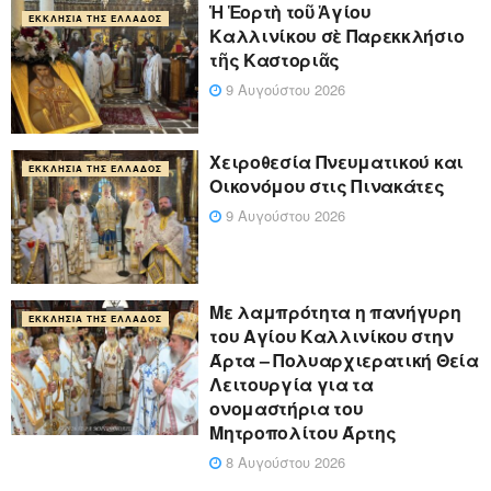
Ἡ Ἑορτὴ τοῦ Ἁγίου
ΕΚΚΛΗΣΊΑ ΤΗΣ ΕΛΛΆΔΟΣ
Καλλινίκου σὲ Παρεκκλήσιο
τῆς Καστοριᾶς
9 Αυγούστου 2026
Χειροθεσία Πνευματικού και
ΕΚΚΛΗΣΊΑ ΤΗΣ ΕΛΛΆΔΟΣ
Οικονόμου στις Πινακάτες
9 Αυγούστου 2026
Με λαμπρότητα η πανήγυρη
ΕΚΚΛΗΣΊΑ ΤΗΣ ΕΛΛΆΔΟΣ
του Αγίου Καλλινίκου στην
Άρτα – Πολυαρχιερατική Θεία
Λειτουργία για τα
ονομαστήρια του
Μητροπολίτου Άρτης
8 Αυγούστου 2026