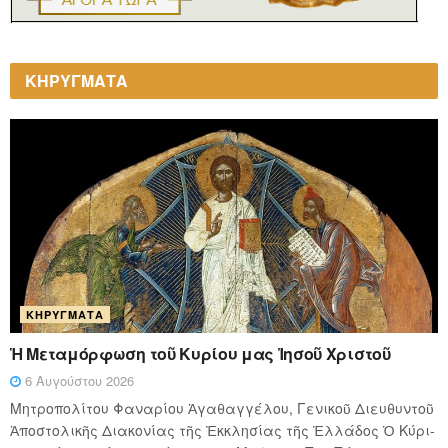
ΚΗΡΥΓΜΑΤΑ
ΚΗΡΎΓΜΑΤΑ
Ἡ Μεταμόρφωση τοῦ Κυρίου μας Ἰησοῦ Χριστοῦ
6 Αυγούστου 2026
Μητροπολίτου Φαναρίου Ἀγαθαγγέλου, Γενικοῦ Διευθυντοῦ
Ἀποστολικῆς Διακονίας τῆς Ἐκκλησίας τῆς Ἑλλάδος Ὁ Κύ­ρι­