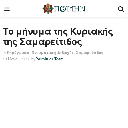
Το μήνυμα της Κυριακής
της Σαμαρείτιδος
in
Κηρύγματα
,
Πνευματικές Διδαχές
,
Σαμαρείτιδος
13 Μαΐου 2023
by
Poimin.gr Team