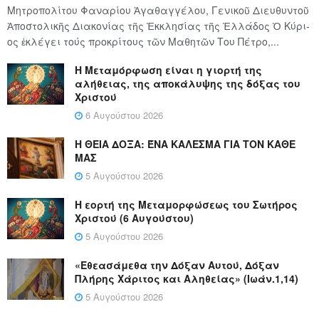
Μητροπολίτου Φαναρίου Ἀγαθαγγέλου, Γενικοῦ Διευθυντοῦ
Ἀποστολικῆς Διακονίας τῆς Ἐκκλησίας τῆς Ἑλλάδος Ὁ Κύ­ρι­
ος ἐκλέγει τούς προ­κρί­τους τῶν Μα­θη­τῶν Του Πέ­τρο,...
Η Μεταμόρφωση είναι η γιορτή της
αλήθειας, της αποκάλυψης της δόξας του
Χριστού
6 Αυγούστου 2026
Η ΘΕΙΑ ΔΟΞΑ: ΈΝΑ ΚΑΛΕΣΜΑ ΓΙΑ ΤΟΝ ΚΑΘΕ
ΜΑΣ
5 Αυγούστου 2026
Η εορτή της Μεταμορφώσεως του Σωτήρος
Χριστού (6 Αυγούστου)
5 Αυγούστου 2026
«Εθεασάμεθα την Δόξαν Αυτού, Δόξαν
Πλήρης Χάριτος και Αληθείας» (Ιωάν.1,14)
5 Αυγούστου 2026