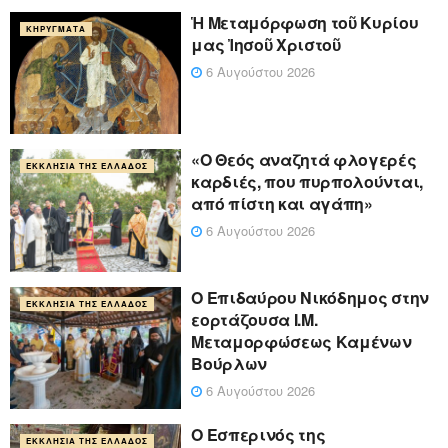
Ἡ Μεταμόρφωση τοῦ Κυρίου
ΚΗΡΎΓΜΑΤΑ
μας Ἰησοῦ Χριστοῦ
6 Αυγούστου 2026
«Ο Θεός αναζητά φλογερές
ΕΚΚΛΗΣΊΑ ΤΗΣ ΕΛΛΆΔΟΣ
καρδιές, που πυρπολούνται,
από πίστη και αγάπη»
6 Αυγούστου 2026
Ο Επιδαύρου Νικόδημος στην
ΕΚΚΛΗΣΊΑ ΤΗΣ ΕΛΛΆΔΟΣ
εορτάζουσα Ι.Μ.
Μεταμορφώσεως Καμένων
Βούρλων
6 Αυγούστου 2026
Ο Εσπερινός της
ΕΚΚΛΗΣΊΑ ΤΗΣ ΕΛΛΆΔΟΣ