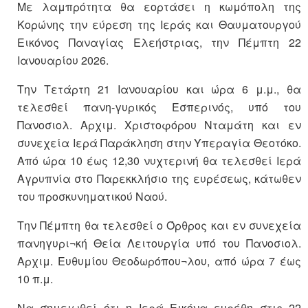
Με λαμπρότητα θα εορτάσει η κωμόπολη της
Κορώνης την εύρεση της Ιεράς και Θαυματουργού
Εικόνος Παναγίας Ελεήστριας, την Πέμπτη 22
Ιανουαρίου 2026.
Την Τετάρτη 21 Ιανουαρίου και ώρα 6 μ.μ., θα
τελεσθεί πανη-γυρικός Εσπερινός, υπό του
Πανοσιολ. Αρχιμ. Χριστοφόρου Νταμάτη και εν
συνεχεία Ιερά Παράκληση στην Υπεραγία Θεοτόκο.
Από ώρα 10 έως 12,30 νυχτερινή θα τελεσθεί Ιερά
Αγρυπνία στο Παρεκκλήσιο της ευρέσεως, κάτωθεν
του προσκυνηματικού Ναού.
Την Πέμπτη θα τελεσθεί ο Όρθρος και εν συνεχεία
πανηγυρι¬κή Θεία Λειτουργία υπό του Πανοσιολ.
Αρχιμ. Ευθυμίου Θεοδωρόπου¬λου, από ώρα 7 έως
10 π.μ.
Να σημειωθεί ότι η Ιερά Εικόνα ευρέθη στις 22