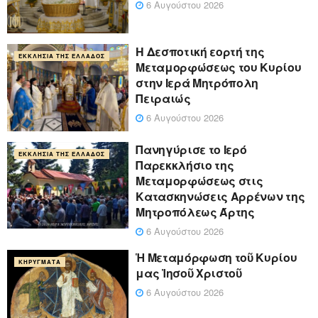
6 Αυγούστου 2026
Η Δεσποτική εορτή της
ΕΚΚΛΗΣΊΑ ΤΗΣ ΕΛΛΆΔΟΣ
Μεταμορφώσεως του Κυρίου
στην Ιερά Μητρόπολη
Πειραιώς
6 Αυγούστου 2026
Πανηγύρισε το Ιερό
ΕΚΚΛΗΣΊΑ ΤΗΣ ΕΛΛΆΔΟΣ
Παρεκκλήσιο της
Μεταμορφώσεως στις
Κατασκηνώσεις Αρρένων της
Μητροπόλεως Άρτης
6 Αυγούστου 2026
Ἡ Μεταμόρφωση τοῦ Κυρίου
ΚΗΡΎΓΜΑΤΑ
μας Ἰησοῦ Χριστοῦ
6 Αυγούστου 2026