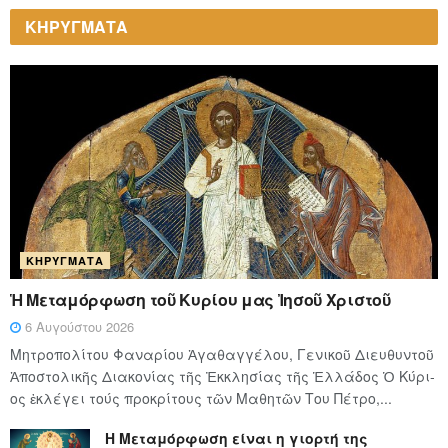
ΚΗΡΥΓΜΑΤΑ
ΚΗΡΎΓΜΑΤΑ
Ἡ Μεταμόρφωση τοῦ Κυρίου μας Ἰησοῦ Χριστοῦ
6 Αυγούστου 2026
Μητροπολίτου Φαναρίου Ἀγαθαγγέλου, Γενικοῦ Διευθυντοῦ
Ἀποστολικῆς Διακονίας τῆς Ἐκκλησίας τῆς Ἑλλάδος Ὁ Κύ­ρι­
ος ἐκλέγει τούς προ­κρί­τους τῶν Μα­θη­τῶν Του Πέ­τρο,...
Η Μεταμόρφωση είναι η γιορτή της