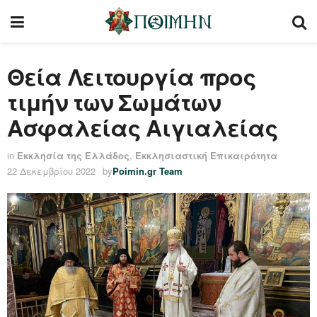
Θεία Λειτουργία προς
τιμήν των Σωμάτων
Ασφαλείας Αιγιαλείας
in
Εκκλησία της Ελλάδος
,
Εκκλησιαστική Επικαιρότητα
22 Δεκεμβρίου 2022
by
Poimin.gr Team