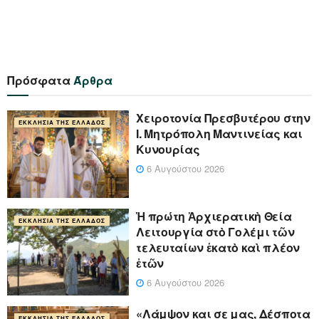
Πρόσφατα
Άρθρα
Xειροτονία Πρεσβυτέρου στην
ΕΚΚΛΗΣΊΑ ΤΗΣ ΕΛΛΆΔΟΣ
Ι. Μητρόπολη Μαντινείας και
Κυνουρίας
6 Αυγούστου 2026
Ἡ πρώτη Ἀρχιερατικὴ Θεία
ΕΚΚΛΗΣΊΑ ΤΗΣ ΕΛΛΆΔΟΣ
Λειτουργία στὸ Γολέμι τῶν
τελευταίων ἑκατὸ καὶ πλέον
ἐτῶν
6 Αυγούστου 2026
«Λάμψον και σε μας, Δέσποτα
ΕΚΚΛΗΣΊΑ ΤΗΣ ΕΛΛΆΔΟΣ