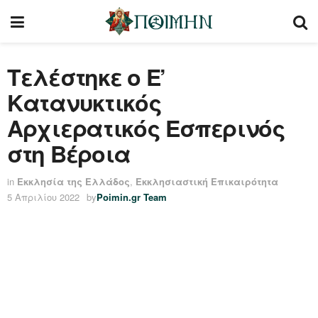
Τελέστηκε ο E’
Κατανυκτικός
Αρχιερατικός Εσπερινός
στη Βέροια
in
Εκκλησία της Ελλάδος
,
Εκκλησιαστική Επικαιρότητα
5 Απριλίου 2022
by
Poimin.gr Team