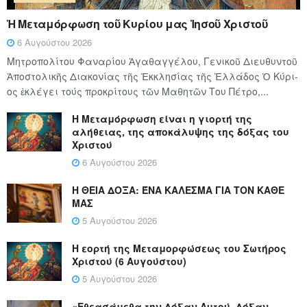
Ἡ Μεταμόρφωση τοῦ Κυρίου μας Ἰησοῦ Χριστοῦ
6 Αυγούστου 2026
Μητροπολίτου Φαναρίου Ἀγαθαγγέλου, Γενικοῦ Διευθυντοῦ
Ἀποστολικῆς Διακονίας τῆς Ἐκκλησίας τῆς Ἑλλάδος Ὁ Κύ­ρι­
ος ἐκλέγει τούς προ­κρί­τους τῶν Μα­θη­τῶν Του Πέ­τρο,...
Η Μεταμόρφωση είναι η γιορτή της
αλήθειας, της αποκάλυψης της δόξας του
Χριστού
6 Αυγούστου 2026
Η ΘΕΙΑ ΔΟΞΑ: ΈΝΑ ΚΑΛΕΣΜΑ ΓΙΑ ΤΟΝ ΚΑΘΕ
ΜΑΣ
5 Αυγούστου 2026
Η εορτή της Μεταμορφώσεως του Σωτήρος
Χριστού (6 Αυγούστου)
5 Αυγούστου 2026
«Εθεασάμεθα την Δόξαν Αυτού, Δόξαν