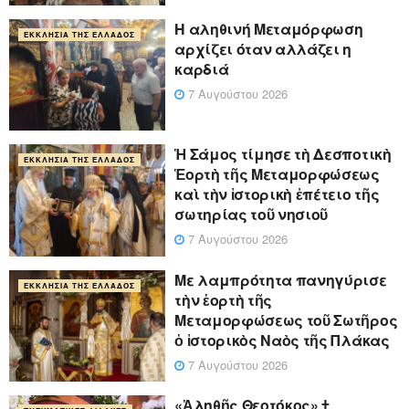
Η αληθινή Μεταμόρφωση
ΕΚΚΛΗΣΊΑ ΤΗΣ ΕΛΛΆΔΟΣ
αρχίζει όταν αλλάζει η
καρδιά
7 Αυγούστου 2026
Ἡ Σάμος τίμησε τὴ Δεσποτικὴ
ΕΚΚΛΗΣΊΑ ΤΗΣ ΕΛΛΆΔΟΣ
Ἑορτὴ τῆς Μεταμορφώσεως
καὶ τὴν ἱστορικὴ ἐπέτειο τῆς
σωτηρίας τοῦ νησιοῦ
7 Αυγούστου 2026
Με λαμπρότητα πανηγύρισε
ΕΚΚΛΗΣΊΑ ΤΗΣ ΕΛΛΆΔΟΣ
τὴν ἑορτὴ τῆς
Μεταμορφώσεως τοῦ Σωτῆρος
ὁ ἱστορικὸς Ναὸς τῆς Πλάκας
7 Αυγούστου 2026
«Ἀληθῆς Θεοτόκος» †