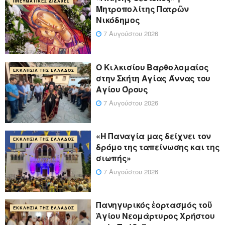
ΠΝΕΥΜΑΤΙΚΈΣ ΔΙΔΑΧΈΣ
Μητροπολίτης Πατρῶν
Νικόδημος
7 Αυγούστου 2026
Ο Κιλκισίου Βαρθολομαίος
ΕΚΚΛΗΣΊΑ ΤΗΣ ΕΛΛΆΔΟΣ
στην Σκήτη Αγίας Άννας του
Αγίου Όρους
7 Αυγούστου 2026
«Η Παναγία μας δείχνει τον
ΕΚΚΛΗΣΊΑ ΤΗΣ ΕΛΛΆΔΟΣ
δρόμο της ταπείνωσης και της
σιωπής»
7 Αυγούστου 2026
Πανηγυρικός ἑορτασμός τοῦ
ΕΚΚΛΗΣΊΑ ΤΗΣ ΕΛΛΆΔΟΣ
Ἁγίου Νεομάρτυρος Χρήστου