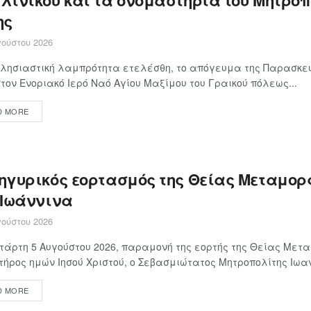
λινίκου και τα ονομαστήρια του Μητροπ
ης
ούστου 2026
λησιαστική λαμπρότητα ετελέσθη, το απόγευμα της Παρασκευ
στον Ενοριακό Ιερό Ναό Αγίου Μαξίμου του Γραικού πόλεως...
D MORE
ηγυρικός εορτασμός της Θείας Μεταμο
 Ιωάννινα
ούστου 2026
τάρτη 5 Αυγούστου 2026, παραμονή της εορτής της Θείας Με
τήρος ημών Ιησού Χριστού, ο Σεβασμιώτατος Μητροπολίτης Ιωαν
D MORE