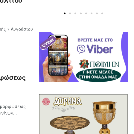
ολίτου
ής 7 Αυγούστου
ρφώσεως
ταμορφώσεως
νίνων...