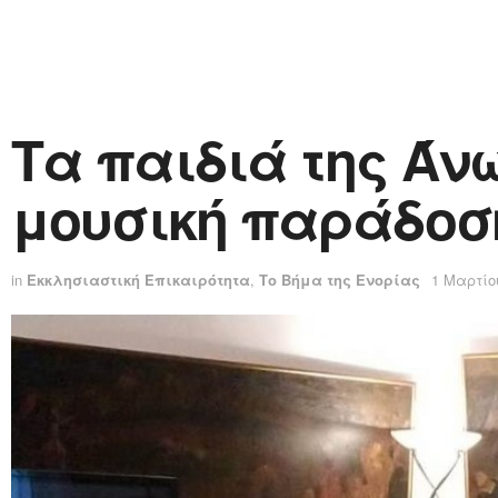
Τα παιδιά της Άν
μουσική παράδοση
in
Εκκλησιαστική Επικαιρότητα
,
Το Βήμα της Ενορίας
1 Μαρτίο