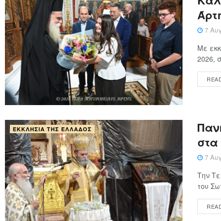
Καλ
Άρτ
7 Αυγ
Με εκκ
2026, 
REA
Παν
ΕΚΚΛΗΣΊΑ ΤΗΣ ΕΛΛΆΔΟΣ
στα
7 Αυγ
Την Τε
του Σω
REA