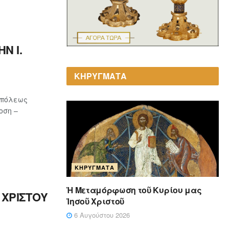
Ν Ι.
ΚΗΡΥΓΜΑΤΑ
οπόλεως
οση –
ΚΗΡΎΓΜΑΤΑ
Ἡ Μεταμόρφωση τοῦ Κυρίου μας
ΧΡΙΣΤΟΥ
Ἰησοῦ Χριστοῦ
6 Αυγούστου 2026