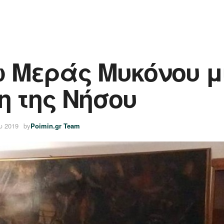
ω Μεράς Μυκόνου μ
 της Νήσου
υ 2019
by
Poimin.gr Team