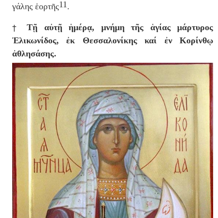
11
γά­λης
ἑ­ορ­τῆς
.
†
Τῇ αὐτῇ ἡμέρᾳ, μνήμη τῆς ἁγίας μάρτυρος
Ἑλικωνίδος, ἐκ Θεσσαλονίκης καί ἐν Κορίνθῳ
ἀθλησάσης.