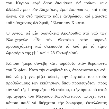
τοῦ Κυρίου
«ἐφ’ ὅσον ἐποιήσατε ἑνί τούτων τῶν
ἀδελφῶν μου τῶν ἐλαχίστων, ἐμοί ἐποιήσατε»
, καί τούς
ἔλεγε, ὅτι στό πρόσωπο κάθε ἀνθρώπου, καί μάλιστα
τοῦ πάσχοντος ἀδελφοῦ, ἔβλεπε τόν Χριστό.
Ὁ Ἅγιος, σέ μία ὁλονύκτια Ἀκολουθία στό ναό τῶν
Βλα-χερνῶν εἶδε τήν Θεοτόκο στόν οὐρανό
προσευχόμενη καί σκέπουσα τό λαό μέ τό τίμιο
ὠμοφόριό της († 1 καί † 28 Ὀκτωβρίου).
Κάποια ἡμέρα συνέβη κάτι παράδοξο στόν θεράποντα
τοῦ Κυρίου. Κατά τήν συνήθειά του, ἐπορευόταν κρυφά,
διά νά μή γνω-ρίζει οὐδείς τήν ἐργασία του στούς
προθάλαμους τῶν ἐκκλησιῶν, ὅπου προσευχόταν, πρός
τόν ναό τῆς Πανυμνήτου Θεοτόκου, στήν ἀριστερά στοά
τῆς ἀγορᾶς τοῦ Μεγάλου Κωνσταντίνου. Ἔτυχε, τότε,
κάποιο παιδί νά διέρχεται τήν λεωφόρο, ἐκτελώντας