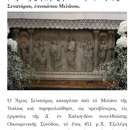
Σενατόρου, ἐπισκόπου Μιλάνου.
Ὁ Ἅγιος Σενατόρος καταγόταν ἀπό τό Μιλάνο τῆς
Ἰταλίας καί παρηκολούθησε, ὡς πρεσβύτερος, τίς
ἐργασίες τῆς Δ΄ ἐν Χαλκη-δόνι συνελθούσης
Οἰκουμενικῆς Συνόδου, τό ἔτος 451 μ.Χ. Ἐξελέγη