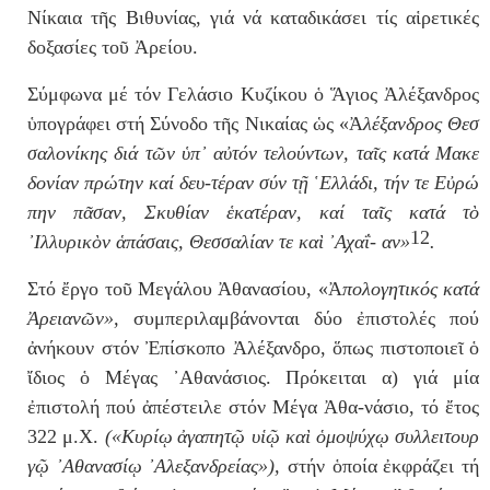
Νίκαια τῆς Βιθυνίας, γιά νά καταδικάσει τίς αἱρετικές
δοξασίες τοῦ Ἀρείου.
Σύμφωνα μέ τόν Γελάσιο Κυζίκου
ὁ
Ἅγιος Ἀλέξανδρος
ὑ
πο
γράφει
στή Σύνοδο τ
ῆ
ς Νικαίας
ὡ
ς «Ἀ
λέξανδρος Θεσ
σαλο
νί
κης διά τ
ῶ
ν
ὑ
π
᾿
α
ὐ
τόν τελούντων, τα
ῖ
ς κατά Μακε
δονίαν
πρώτην καί δευ-τέραν σύν τ
ῇ
῾
Ελλάδι, τήν τε Ε
ὐ
ρώ
πην πᾶσαν,
Σκυθίαν
ἑ
κατέραν, καί τα
ῖ
ς κατά τ
ὸ
12
᾿
Ιλλυρικ
ὸ
ν
ἁ
πάσαις, Θεσ
σαλίαν τε κα
ὶ
᾿
Αχαΐ- αν»
.
Στό
ἔ
ργο το
ῦ
Μεγάλου Ἀθανασίου, «Ἀ
πολογητικός κατά
Ἀρειαν
ῶ
ν»,
συμπεριλαμ
βάνον
ται δύο
ἐ
πιστολές πού
ἀ
νήκουν στόν Ἐπί
σκοπο Ἀλέ
ξανδρο,
ὅ
πως πιστοποιε
ῖ
ὁ
ἴ
διος
ὁ
Μέγας
᾿
Αθανά
σιος. Πρό
κειται α) γιά μία
ἐ
πιστολή πού
ἀ
πέστειλε στόν Μέγα Ἀθα-νάσιο, τό
ἔ
τος
322 μ.Χ.
(«Κυρί
ῳ
ἀ
γαπητ
ῷ
υ
ἱῷ
κα
ὶ
ὁ
μοψύχ
ῳ
συλλειτουρ
γ
ῷ
᾿
Αθανα
σί
ῳ
᾿
Αλεξανδρείας»),
στήν
ὁ
ποία
ἐ
κφράζει τή