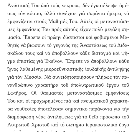
Ἀ­νά­στα­σή
Του
ἀ­πό
τούς νε­κρούς, δέν
ἐ­γκα­τέ­λει­ψε ἀ­μέ­
σως
τόν κό­σμο,
ἀλ­λά
συ­νέ­χι­σε γι­ά σα­ρά­ντα ἡ
­μέ­ρες
νά
ἐμ­φα­νί­ζε­ται
στούς Μα­θη­τές Του. Αὐ­τές ο
ἱ
με­τα­να­στά­σι­
μες
ἐμ­φα­νί­σεις
Του πρός αὐ­τούς εἶ­χαν πο­λύ με­γά­λη ση­
μα­σί­α.
Ἔ­πρε­πε
ο
ἱ
πρώ­ην δύ­σπι­στοι καί φο­βι­σμέ­νοι Μα­
θη­τές νά βι­ώ­σουν τό γε­γο­νός της
Ἀ­να­στά­σεως
τοῦ Δι­δα­
σκά­λου τους καί νά
ἀ­πο­βάλ­λουν
κά­θε δι­στα­γμό καί ψῆ­
γμα
ἀ­πι­στί­ας
γι­ά
Ἐ­κεῖ­νον
.
Ἔ­πρε­πε
νά
ἀ­πο­βάλ­λουν
κά­θε
ἴ­χνος
λα­θε­μέ­νης μι­κρο­ε­θνι­κι­στι­κῆς
ἰ­ου­δα­ϊ­κῆς ἀ­ντί­λη­ψης
γι­ά τόν Μεσ­σί­α. Νά συ­νει­δη­το­ποι­ή­σουν πλή­ρως τόν πα­
ναν­θρώ­πι­νο χα­ρα­κτή­ρα το
ῦ
ἀ­πο­λυ­τρω­τι­κοῦ ἔρ­γου
τοῦ
Σω­τῆ­ρος. Ο
ἱ
θαυ­μα­στές με­τα­να­στά­σι­μες
ἐμ­φα­νί­σεις
Του καί ο
ἱ
προ­χω­ρη­μέ­νες πι­ά καί πνευ­μα­τι­κοῦ χα­ρα­κτή­
ρα νου­θε­σί­ες
ἀ­πο­τέ­λε­σαν
ση­μα­ντι­κό πα­ρά­γο­ντα γι­ά τήν
δι­α­μόρ­φω­ση νέ­ας
ἀ­ντι­λή­ψε­ως
γι­ά τό θεῖ­ο πρό­σω­πο τοῦ
Λυ­τρω­τοῦ Χρι­στοῦ καί τό σω­τή­ρι­ο
ἱ­ε­ρα­πο­στο­λι­κό ἔρ­γο