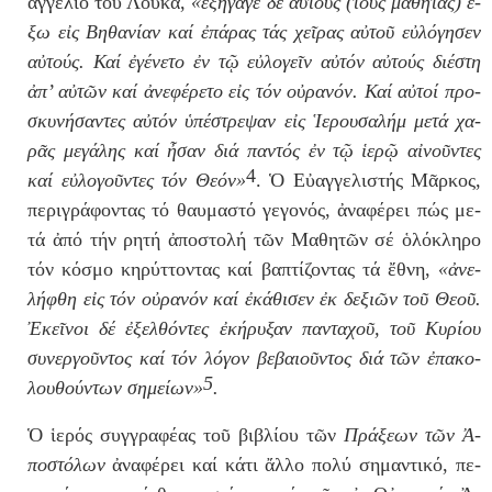
αγ­γέ­λιο τοῦ Λου­κᾶ,
«
ἐ­ξή­γα­γε
δέ αὐ­τούς (τούς μα­θη­τάς)
ἔ­
ξω
ε
ἰ
ς Βη­θα­νί­αν καί
ἐ­πά­ρας
τάς χεῖρας αὐ­τοῦ εὐ­λό­γη­σεν
αὐ­τούς. Καί
ἐ­γέ­νε­το ἐ
ν τ
ῷ
εὐ­λο­γεῖν αὐ­τόν αὐ­τούς δι­έ­στη
ἀ
π’ αὐ­τῶν καί
ἀ­νε­φέ­ρε­το
ε
ἰ
ς τόν οὐ­ρα­νόν. Καί αὐ­τοί προ­
σκυ­νή­σα­ντες αὐ­τόν
ὑ­πέ­στρε­ψαν
ε
ἰ
ς
Ἱ­ε­ρου­σα­λήμ
με­τά χα­
ρᾶς με­γά­λης καί
ἦ­σαν
δι­ά πα­ντός
ἐ
ν τ
ῷ
ἱ­ε­ρῷ
αἰ­νοῦ­ντες
4
καί εὐ­λο­γοῦ­ντες τόν Θε­όν»
.
Ὁ
Εὐ­αγ­γε­λι­στής Μᾶρ­κος,
πε­ρι­γρά­φο­ντας τό θαυ­μα­στό γε­γο­νός,
ἀ­να­φέ­ρει
πώς με­
τά
ἀ­πό
τήν ρη­τή
ἀ­πο­στο­λή
τῶν Μα­θη­τῶν σέ ὁ
­λό­κλη­ρο
τόν κό­σμο κη­ρύτ­το­ντας καί βα­πτί­ζο­ντας τά
ἔ­θνη
,
«
ἀ­νε­
λή­φθη
ε
ἰ
ς τόν οὐ­ρα­νόν καί
ἐ­κά­θι­σεν ἐ
κ δε­ξι­ῶν τοῦ Θε­οῦ.
Ἐ­κεῖ­νοι
δέ
ἐ­ξελ­θό­ντες ἐ­κή­ρυ­ξαν
πα­ντα­χοῦ, το
ῦ
Κυ­ρί­ου
συ­νερ­γοῦ­ντος καί τόν λό­γον βε­βαι­οῦ­ντος διά τ
ῶ
ν
ἐ­πα­κο­
5
λου­θού­ντων
ση­μεί­ων»
.
Ὁ
ἱ­ε­ρός
συγ­γρα­φέ­ας τοῦ βι­βλί­ου τῶν
Πρά­ξεων τῶν
Ἀ­
πο­στό­λων
ἀ­να­φέ­ρει
καί κά­τι
ἄλ­λο
πο­λύ ση­μα­ντι­κό, πε­