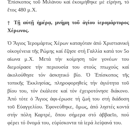
Ἐπίσκοπος τοῦ Μιλάνου καί ἐκοιμήθηκε μέ εἰρήνη, τό
ἔτος 480 μ.Χ.
†
Τῇ αὐτῇ ἡμέρᾳ, μνήμη τοῦ ἁγίου ἱερομάρτυρος
Χέρωνος.
Ὁ Ἅγιος Ἱερομάρτυς Χέρων καταγόταν ἀπό Χριστιανική
οἰκογένεια τῆς Ρώμης καί ἔζησε στή Γαλλία κατά τον 5ο
αἰωνα μ.Χ. Μετά τήν κοίμηση τῶν γονέων του
διεμοίρασε τήν περιουσία του στούς πτωχούς καί
ἀκολούθησε τόν ἀσκητικό βίο. Ὁ Ἐπίσκοπος τῆς
τοπικῆς Ἐκκλησίας, πληροφορηθείς τήν ἁγιότητα τοῦ
βίου του, τόν ἐκάλεσε καί τόν ἐχειροτόνησε διάκονο.
Ἀπό τότε ὁ Ἅγιος ἀφι-έρωσε τή ζωή του στή διάδοση
τοῦ Εὐαγγελίου. Ἐφονεύθηκε, ὅμως, ἀπό ληστές κοντά
στήν πόλη Καρτρέ, ὅπου σήμερα στό ἀββαεῖο, πού
φέρει τό ὄνομά του, εὑρίσκοντα τά ἱερά λείψανά του.