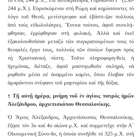
244 μ.Χ.). Εὑρισκόμενοι στή Ρώμη καί κηρύσσοντες τό
λόγο τοῦ Θεοῦ, μετέστρεφαν καί ἐβάπτι-ζαν πολλούς
ἀπό τούς εἰδωλολάτρες. Ἕνεκα τούτου, ἀφοῦ συνελή-
φθησαν, ἐρρίφθησαν στή φυλακή. Ἀλλά καί ἐκεῖ
ἐξακολουθοῦσαν μεταξύ τῶν συγκρατουμένων τους τό
θεοφιλές ἔργο τους, πολλούς τῶν ὁποίων ἔφεραν πρός
τή Χριστιανική πίστη. Τοῦτο πληροφορη-θείς ἡ
ἡγεμόνας, διέταξε, ἀφοῦ μαστιγωθοῦν σκληρά, νά
ριφθοῦν μέσα σέ ἀναμμένο καμίνι, ὅπου ἔλαβαν τόν
ἀμαράντινο στέφανο τοῦ μαρτυρίου καί τῆς δόξας.
†
Τῇ αὐτῇ ἡμέρᾳ, μνήμη τοῦ ἐν ἁγίοις πατρός ἡμῶν
Ἀλεξάνδρου, ἀρχιεπισκόπου Θεσσαλονίκης.
Ὁ Ἅγιος Ἀ
λέ
ξανδρος, Ἀρχιεπίσκοπος Θεσσαλονίκης,
ἔζησε τόν 3ο καί 4ο αἰώνα μ.Χ. καί συμμετεῖχε στήν Α΄
Ο
ἰ
κου
με
νική
Σύνο-δο, ἡ ὁποία συνῆλθε τό 325 μ.Χ. στή