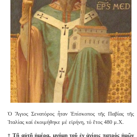
Ὁ Ἅγιος Σενατόρος ἦταν Ἐπίσκοπος τῆς Παβίας τῆς
Ἰταλίας καί ἐκοιμήθηκε μέ εἰρήνη, τό ἔτος 480 μ.Χ.
†
Τῇ αὐτῇ ἡμέρᾳ, μνήμη τοῦ ἐν ἁγίοις πατρός ἡμῶν