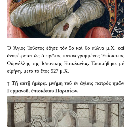
Ὁ Ἅγιος Ἰοῦστος ἔζησε τόν 5ο καί 6ο αἰώνα μ.Χ. καί
ἀναφέ-ρεται ὡς ὁ πρῶτος καταγεγραμμένος Ἐπίσκοπος
Οὐργέλλης τῆς Ἱσπανικῆς Καταλανίας. Ἐκοιμήθηκε μέ
εἰρήνη, μετά τό ἔτος 527 μ.Χ.
†
Τῇ αὐτῇ ἡμέρᾳ, μνήμη τοῦ ἐν ἁγίοις πατρός ἡμῶν
Γερμανοῦ, ἐπισκόπου Παρισίων.