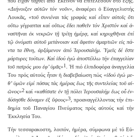
πού εἶ­χαν τα­χθεῖ
ἀ­πό Ἐ­κεῖ­νον
νά
ἐ­πι­τε­λέ­σουν
στό ἑ
­ξῆς
.
«Δι­ή­νοι­ξεν αὐ­τῶν τόν νο
ῦ
ν»
,
ἀ­να­φέ­ρει ὁ
Εὐ­αγ­γε­λι­στής
Λου­κᾶς,
«το
ῦ
συ­νι­έ­ναι τάς γρα­φάς καί εἶ­πεν αὐ­τοῖς
ὅ­τι
οὕ­τω γέ­γρα­πται καί οὕ­τως
ἔ­δει
πα­θεῖν τόν Χρι­στόν καί
ἀ­
να­στῆ­ναι ἐ
κ νε­κρῶν τῇ τρί­τῃ
ἡ­μέ­ρᾳ
, καί κη­ρυ­χθῆ­ναι
ἐ­πί
τῷ
ὀ­νό­μα­τι
αὐ­τοῦ με­τά­νοι­αν καί
ἄ­φε­σιν ἁ­μαρ­τι­ῶν
ε
ἰ
ς πά­
ντα τα
ἔ­θνη
,
ἀρ­ξά­με­νον ἀ­πό Ἱ­ε­ρου­σα­λήμ
.
Ὑ­μεῖς
δέ
ἔ­στε
μάρ­τυ­ρες τού­των. Καί
ἰ­δού ἐ­γώ ἀ­πο­στέλ­λω
τήν
ἐ­παγ­γε­λί­αν
1
τοῦ πα­τρός μου ἐφ’
ὑ­μᾶς
»
.
Ἡ
πι­ό
ἐλ­πι­δο­φό­ρα ἀ­ναγ­γε­λί­α
Του πρός αὐ­τούς
ἦ­ταν ἡ
δι­α­βε­βαί­ω­ση πώς
«
ἰ­δού ἐ­γώ
με­
θ’
ὑ­μῶν
εἰ­μί πά­σας τάς
ἡ­μέ­ρας ἕ­ως
τ
ῆ
ς συ­ντε­λεί­ας τοῦ αἰ­
2
ῶ­νος»
καί
«κα­θί­σα­τε
ἐ
ν τ
ῇ
πό­λει
Ἱ­ε­ρου­σα­λήμ ἕ­ως
ο
ὗ
ἐν­
3
δύ­ση­σθε
δύ­να­μιν
ἐ
ξ
ὕ­ψους
»
, προ­α­ναγ­γέλ­λο­ντας τήν
ἐ­πι­
δη­μί­α
το
ῦ
Πα­να­γί­ου Πνεύ­μα­τος πρός αὐ­τούς καί τήν
Ἐκ­κλη­σί­α
Του.
Τήν τεσ­σα­ρα­κο­στη, λοι­πόν,
ἡ­μέ­ρα
, σύμ­φω­να μέ τό Εὐ­