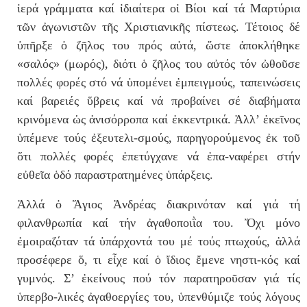
ἱερά γράμματα καί ἰδιαίτερα οἱ Βίοι καί τά Μαρτύρια
τῶν ἀγωνιστῶν τῆς Χριστιανικῆς πίστεως. Τέτοιος δέ
ὑπῆρξε ὁ ζῆλος του πρός αὐτά, ὥστε ἀποκλήθηκε
«σαλός» (μωρός), διότι ὁ ζῆλος του αὐτός τόν ὠθοῦσε
πολλές φορές στό νά ὑπομένει ἐμπειγμούς, ταπεινώσεις
καί βαρειές ὕβρεις καί νά προβαίνει σέ διαβήματα
κρινόμενα ὡς ἀνισόρροπα καί ἐκκεντρικά. Ἀλλ’ ἐκεῖνος
ὑπέμενε τούς ἐξευτελι-σμούς, παρηγορούμενος ἐκ τοῦ
ὅτι πολλές φορές ἐπετύγχανε νά ἐπα-ναφέρει στήν
εὐθεῖα ὁδό παραστρατημένες ὑπάρξεις.
Ἀλλά ὁ Ἅγιος Ἀνδρέας διακρινόταν καί γιά τή
φιλανθρωπία καί τήν ἀγαθοποιῒα του. Ὄχι μόνο
ἐμοιραζόταν τά ὑπάρχοντά του μέ τούς πτωχούς, ἀλλά
προσέφερε ὅ, τι εἶχε καί ὁ ἴδιος ἔμενε νηστι-κός καί
γυμνός. Σ’ ἐκείνους πού τόν παρατηροῦσαν γιά τίς
ὑπερβο-λικές ἀγαθοεργίες του, ὑπενθύμιζε τούς λόγους