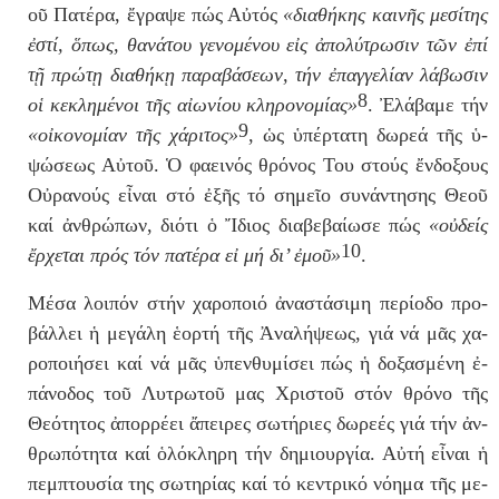
οῦ Πα­τέ­ρα,
ἔ­γρα­ψε
πώς Αὐ­τός
«δι­α­θή­κης και­νῆς με­σί­της
ἐ­στί
,
ὅ­πως
, θα­νά­του γε­νο­μέ­νου ε
ἰ
ς
ἀ­πο­λύ­τρω­σιν
τῶν
ἐ­πί
τ
ῇ
πρώ­τῃ δι­α­θή­κῃ πα­ρα­βά­σε­ων, τήν
ἐ­παγ­γε­λί­αν
λά­βω­σιν
8
ο
ἱ
κε­κλη­μέ­νοι τῆς αἰ­ω­νί­ου κλη­ρο­νο­μί­ας»
. Ἐλά­βα­με τήν
9
«οἰ­κο­νο­μί­αν τῆς χά­ρι­τος»
,
ὡ
ς
ὑ­πέρ­τα­τη
δω­ρε­ά τ
ῆ
ς
ὑ­
ψώ­σε­ως
Αὐ­τοῦ.
Ὁ
φα­ει­νός θρό­νος Του στούς
ἔν­δο­ξους
Ο
ὐ­ρα­νούς εἶ­ναι στό
ἐ­ξῆς
τό ση­μεῖ­ο συ­νά­ντη­σης Θε­οῦ
καί
ἀν­θρώ­πων
, δι­ό­τι
ὁ
Ἴ­δι­ος
δι­α­βε­βαί­ω­σε πώς
«οὐ­δείς
10
ἔρ­χε­ται
πρός τόν πα­τέ­ρα ε
ἰ
μή δι’
ἐ­μοῦ
»
.
Μέ­σα λοι­πόν στήν χα­ρο­ποι­ό
ἀ­να­στά­σι­μη
πε­ρί­ο­δο προ­
βάλ­λει
ἡ
με­γά­λη
ἑ­ορ­τή
τῆς
Ἀ­να­λή­ψε­ως,
γι­ά νά μᾶς χα­
ρο­ποι­ή­σει καί νά μᾶς
ὑ­πεν­θυ­μί­σει
πώς
ἡ
δο­ξα­σμέ­νη
ἐ­
πά­νο­δος
τοῦ Λυ­τρω­τοῦ μας Χρι­στοῦ στόν θρό­νο τῆς
Θε­ό­τη­τος
ἀ­πορ­ρέ­ει ἄ­πει­ρες
σω­τή­ρι­ες δω­ρε­ές γιά τήν
ἀν­
θρω­πό­τη­τα
καί
ὁ­λό­κλη­ρη
τήν δη­μι­ουρ­γί­α. Αὐ­τή εἶ­ναι
ἡ
πε­μπτου­σί­α της σω­τη­ρί­ας καί τό κε­ντρι­κό νό­η­μα τῆς με­