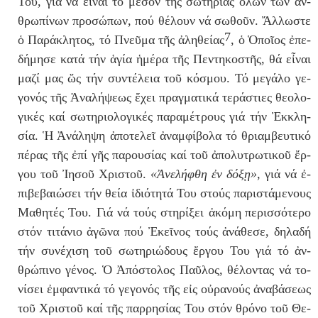
Του, γι­ά νά εἶ­ναι τό μέ­σον τῆς σω­τη­ρί­ας
ὅ­λων
τῶν
ἀν­
θρω­πί­νων
προ­σώ­πων, πού θέ­λουν νά σω­θοῦν. Ἄλλωστε
7
ὁ Παράκλητος, τό Πνεῦ­μα τῆς
ἀ­λη­θεί­ας
,
ὁ
Ὁ­ποῖ­ος ἐ­πε­
δή­μη­σε
κα­τά τήν
ἁ­γί­α ἡ­μέ­ρα
τῆς Πε­ντη­κο­στῆς, θά εἶναι
μαζί μας ὥς τήν συ­ντέ­λεια τοῦ κό­σμου. Τό με­γά­λο γε­
γο­νός τῆς
Ἀ­να­λή­ψε­ως ἔ­χει
πρα­γμα­τι­κά τε­ρά­στι­ες θε­ο­λο­
γι­κές καί σω­τη­ρι­ο­λο­γι­κές πα­ρα­μέ­τρους γιά τήν
Ἐκ­κλη­
σί­α
.
Ἡ
Ἀ­νά­λη­ψη ἀ­πο­τε­λεῖ ἀ­ναμ­φί­βο­λα
τό θρι­αμ­βευ­τι­κό
πέ­ρας τῆς
ἐ­πί
γ
ῆ
ς πα­ρου­σί­ας καί το
ῦ
ἀ­πο­λυ­τρω­τι­κοῦ ἔρ­
γου τ
οῦ Ἰησοῦ Χριστοῦ.
«
Ἀ­νε­λή­φθη ἐ
ν δό­ξῃ»
, γιά νά
ἐ­
πι­βε­βαι­ώ­σει
τήν θεί­α
ἰ­δι­ό­τη­τά
Του στούς πα­ρι­στά­με­νους
Μα­θη­τές Του. Γι­ά νά τούς στη­ρί­ξει ἀκόμη
πε­ρισ­σό­τε­ρο
στόν τι­τά­νι­ο
ἀ­γῶ­να
πού
Ἐ­κεῖ­νος
τούς
ἀ­νά­θε­σε
, δη­λα­δή
τήν συ­νέ­χι­ση το
ῦ
σω­τη­ρι­ώ­δους
ἔρ­γου
Του γι­ά τό
ἀν­
θρώ­πι­νο
γέ­νος. Ὁ Ἀ
­πό­στο­λος
Παῦ­λος, θέ­λο­ντας νά το­
νί­σει
ἐμ­φα­ντι­κά
τό γε­γο­νός τῆς ε
ἰ
ς οὐ­ρα­νούς
ἀ­να­βά­σεως
τοῦ Χρι­στοῦ καί τ
ῆ
ς παρ­ρη­σί­ας Του στόν θρό­νο τοῦ Θε­