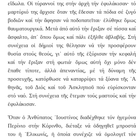
ε
ἴ
δωλα. Ο
ἱ
τύ
ραννοί της στήν
ἀ
ρχ
ὴ
τήν ἐφυλάκισαν· τό
μαρτύριό της
ἄ
ρ
χι
σε
ὅ
ταν τ
ῆ
ς
ἔ
δεσαν τά πόδια σέ ζυγό
βοδι
ῶ
ν καί τήν
ἄ
φη
σαν νά ποδοπατε
ῖ
ται· ἐλύθηκε
ὅ
μως
θαυματουργικά. Μετά
ἀ
πό α
ὐ
τό τήν ἔριξαν σέ πίσσα καί
ἄ
σφαλτο,
ἀ
π
᾿
ὅ
που
ὅ
μως καί πάλι
ἐ
ξῆλθε
ἀ
βλαβής. Στή
συνέχεια ο
ἱ
δήμιοί της θέ
λησαν νά τήν προσφέρουν
θυσία στούς θεούς, γι
᾿
α
ὐ
τό τ
ῆ
ς ἐξύρισαν τήν κεφαλή
καί τήν
ἔ
ριξαν στή φωτιά·
ὅ
μως α
ὐ
τή
ὄ
χι μόνο δέν
ἔ
παθε τίποτε,
ἀ
λλἀ
ἀ
πεναντίας, μέ τή δύναμη τ
ῆ
ς
προσευχ
ῆ
ς, κατόρθωσε νά καταρρίψει τά ξόανα τ
ῆ
ς
᾿
Α
θηνᾶς, το
ῦ
Διός καί το
ῦ
Ἀσκληπιο
ῦ
πού εὑρίσκονταν
στό ναό. Στή συνέχεια τ
ῆ
ς
ἔ
τεμαν τούς μαστούς καί τήν
ἐφυλά
κισαν.
Ὅταν
ὁ
Ἀνθύπατος
᾿
Ιουστίνος διαδέχθηκε τόν
ἡ
γεμόνα
Πε
ρίνιο στήν Κόρινθο, διέταξε νά
ὁ
δηγηθε
ῖ
μπροστά
του
ἡ
῾
Ελικωνίς,
ἡ
ὁ
ποία συνέχιζε νά
ὁ
μολογε
ῖ
τόν