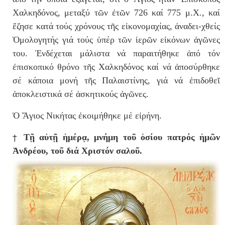
Χαλκηδόνος, μεταξύ τῶν ἐτῶν 726 καί 775 μ.Χ., καί
ἔζησε κατά τούς χρόνους τῆς εἰκονομαχίας, ἀναδει-χθείς
Ὁμολογητής γιά τούς ὑπέρ τῶν ἱερῶν εἰκόνων ἀγῶνες
του. Ἐνδέχεται μάλιστα νά παραιτήθηκε ἀπό τόν
ἐπισκοπικό θρόνο τῆς Χαλκηδόνος καί νά ἀποσύρθηκε
σέ κάποια μονή τῆς Παλαιστίνης, γιά νά ἐπιδοθεῖ
ἀποκλειστικά σέ ἀσκητικούς ἀγῶνες.
Ὁ Ἅγιος Νικήτας ἐκοιμήθηκε μέ εἰρήνη.
†
Τῇ αὐτῇ ἡμέρᾳ, μνήμη τοῦ ὁσίου πατρός ἡμῶν
Ἀνδρέου, τοῦ διά Χριστόν σαλοῦ.