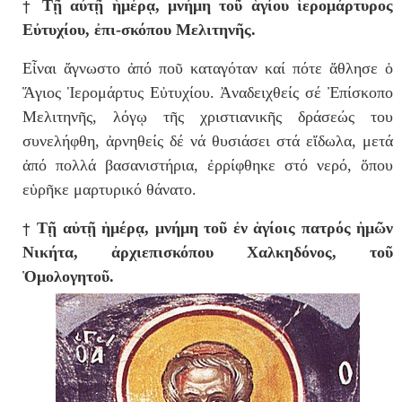
†
Τῇ αὐτῇ ἡμέρᾳ, μνήμη τοῦ ἁγίου ἱερομάρτυρος
Εὐτυχίου, ἐπι-σκόπου Μελιτηνῆς.
Εἶναι ἄγνωστο ἀπό ποῦ καταγόταν καί πότε ἄθλησε ὁ
Ἅγιος Ἱερομάρτυς Εὐτυχίου. Ἀναδειχθείς σέ Ἐπίσκοπο
Μελιτηνῆς, λόγῳ τῆς χριστιανικῆς δράσεώς του
συνελήφθη, ἀρνηθείς δέ νά θυσιάσει στά εἴδωλα, μετά
ἀπό πολλά βασανιστήρια, ἐρρίφθηκε στό νερό, ὅπου
εὑρῆκε μαρτυρικό θάνατο.
†
Τῇ αὐτῇ ἡμέρᾳ, μνήμη τοῦ ἐν ἁγίοις πατρός ἡμῶν
Νικήτα, ἀρχιεπισκόπου Χαλκηδόνος, τοῦ
Ὁμολογητοῦ.