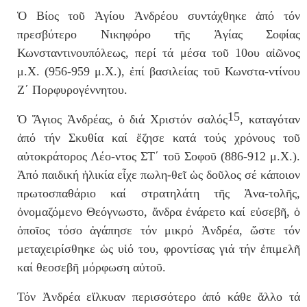
Ὁ Βίος τοῦ Ἁγίου Ἀνδρέου συντάχθηκε ἀπό τόν
πρεσβύτερο Νικηφόρο τῆς Ἁγίας Σοφίας
Κωνσταντινουπόλεως, περί τά μέσα τοῦ 10ου αἰῶνος
μ.Χ. (956-959 μ.Χ.), ἐπί βασιλείας τοῦ Κωνστα-ντίνου
Ζ΄ Πορφυρογέννητου.
15
Ὁ Ἅγιος Ἀνδρέας, ὁ διά Χριστόν σαλός
, καταγόταν
ἀπό τήν Σκυθία καί ἔζησε κατά τούς χρόνους τοῦ
αὐτοκράτορος Λέο-ντος ΣΤ΄ τοῦ Σοφοῦ (886-912 μ.Χ.).
Ἀπό παιδική ἡλικία εἶχε πωλη-θεῖ ὡς δοῦλος σέ κάποιον
πρωτοσπαθάριο καί στρατηλάτη τῆς Ἀνα-τολῆς,
ὀνομαζόμενο Θεόγνωστο, ἄνδρα ἐνάρετο καί εὐσεβῆ, ὁ
ὁποῖος τόσο ἀγάπησε τόν μικρό Ἀνδρέα, ὥστε τόν
μεταχειρίσθηκε ὡς υἱό του, φροντίσας γιά τήν ἐπιμελῆ
καί θεοσεβῆ μόρφωση αὐτοῦ.
Τόν Ἀνδρέα εἵλκυαν περισσότερο ἀπό κάθε ἄλλο τά