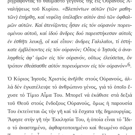
ρι­γρά­φο­ντας τό θαυ­μα­στό γε­γο­νός τῆς ε
ἰ
ς Οὐ­ρα­νούς Ἀ
­
να­λή­ψε­ως
τοῦ Κυ­ρί­ου.
«Βλε­πό­ντων αὐ­τῶν (τῶν μα­θη­
τῶν)
ἐ­πήρ­θη
, καί νε­φέ­λη
ὑ­πέ­λα­βεν
αὐ­τόν
ἀ­πό
τ
ῶ
ν
ὀ­φθαλ­
μῶν
αὐ­τῶν. Καί
ἀ­τε­νί­ζο­ντες ἦ­σαν
ε
ἰ
ς τόν οὐ­ρα­νόν πο­ρευ­
ο­μέ­νου αὐ­τοῦ, καί
ἰ­δού ἄν­δρες
δυ­ό πα­ρει­στή­κε­σαν αὐ­τοῖς
ἐ
ν
ἐ­σθῆ­τι
λευ­κῇ, ο
ἵ
καί εἶ­πον:
ἄν­δρες
Γα­λι­λαῖ­οι, τί
ἑ­στή­
κα­τε ἐμ­βλέ­πο­ντες
ε
ἰ
ς τόν οὐ­ρα­νόν; Οὗ­τος
ὁ
Ἰ­η­σοῦς ὁ
ἀ­να­
λη­φθείς ἀ­φ’ ὑ­μῶν
ε
ἰ
ς τόν οὐ­ρα­νόν, οὕ­τως
ἐ­λεύ­σε­ται
,
ὅ
ν
6
τρό­πον
ἐ­θε­ά­σα­σθε
αὐ­τόν πο­ρευ­ό­με­νον ε
ἰ
ς τόν οὐ­ρα­νόν»
.
Ὁ Κύ­ρι­ος
Ἰ­η­σοῦς
Χρι­στός
ἀ­νῆλ­θε
στούς Οὐ­ρα­νούς,
ἀλ­
λά
δέν
ἐ­γκα­τέ­λει­ψε
τό
ἀν­θρώ­πι­νο
γέ­νος, γι­ά τό ὁ
­ποῖ­ο ἔ­
χυ­σε
τό Τί­μι­ο Αἷ­μα Του. Μπο­ρεῖ νά ἐκά­θι­σε στά δε­ξι­ά
τοῦ Θε­οῦ στούς
ἔν­δο­ξους Ο
ὐ­ρα­νούς,
ὅ­μως ἡ
πα­ρου­σί­α
Του
ἐ­κτεί­νε­ται ὥ
ς τήν γ
ῆ
καί τά
ἔ­σχα­τα
τῆς δη­μι­ουρ­γί­ας.
Ἄ­φη­σε
στήν γ
ῆ
τήν
Ἐκ­κλη­σί­α
Του,
ἡ
ὁ­ποί­α
εἶ­ναι τό Ἴ
­δι­
ο
τό
ἀ­να­στη­μέ­νο
,
ἀ­φθαρ­το­ποι­η­μέ­νο
καί θε­ω­μέ­νο σῶ­μα