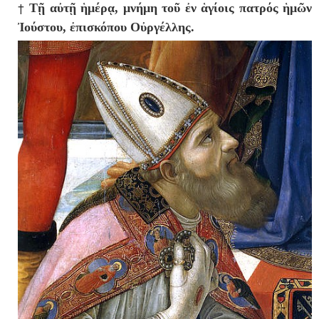
†
Τῇ αὐτῇ ἡμέρᾳ, μνήμη τοῦ ἐν ἁγίοις πατρός ἡμῶν
Ἰούστου, ἐπισκόπου Οὐργέλλης.