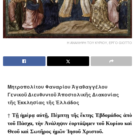
Η ΑΝΑΛΗΨΗ ΤΟΥ ΚΥΡΙΟΥ, ΕΡΓΟ GIOTTO
Μητροπολίτου Φαναρίου Ἀγαθαγγέλου
Γενικοῦ Διευθυντοῦ Ἀποστολικῆς Διακονίας
τῆς Ἐκκλησίας τῆς Ἑλλάδος
†
Τῇ ἡμέρᾳ αὐτῇ, Πέμπτῃ τῆς ἕκτης Ἑβδομάδος ἀπὸ
τοῦ Πάσχα, τὴν Ἀνάληψιν ἑορτάζομεν τοῦ Κυρίου καὶ
Θεοῦ καὶ Σωτῆρος ἡμῶν Ἰησοῦ Χριστοῦ.