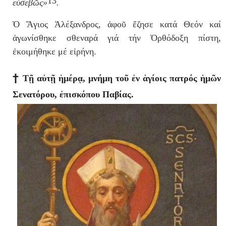
13
ε
ὐ
σεβ
ῶ
ς»
.
Ὁ Ἅγιος Ἀλέξανδρος, ἀφοῦ ἔζησε κατά Θεόν καί
ἀγωνίσθηκε σθεναρά γιά τήν Ὀρθόδοξη πίστη,
ἐκοιμήθηκε μέ εἰρήνη.
†
Τῇ αὐτῇ ἡμέρᾳ, μνήμη τοῦ ἐν ἁγίοις πατρός ἡμῶν
Σενατόρου, ἐπισκόπου Παβίας.