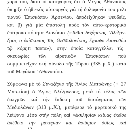
χαρά του, διότι ο
ἱ
κατηγορίες
ὅ
τι
ὁ
Μέγας Ἀ
θα
νά
σιος
ὑ
π
ῆ
ρξε
ὁ
ἠ
θι-κός α
ὐ
τουργός γιά τή δολοφονία το
ῦ
μελι
τιανο
ῦ
Ἐπισκόπου Ἀρσε
νίου,
ἀ
ποδείχθηκαν ψευδε
ῖ
ς,
καί β) γιά μία
ἐ
πιστολή πρός τόν α
ὐ
το-κρατορικό
ἐ
πίτροπο κό
μητα Διονύσιο
(«Τα
ῦ
τα δεξάμενος
᾿
Αλέξαν-
δρος
ὁ
ἐ
πίσκοπος τ
ῆ
ς Θεσ
σαλο
νίκης,
ἔ
γραψε Διονυσί
ῳ
τ
ῷ
κόμητι τα
ῦ
τα»),
στήν
ὁ
ποία καταγγέλλει τίς
σκευωρίες τ
ῶ
ν α
ἱ
ρετικ
ῶ
ν Ἐπισκόπων πού
συμμμετε
ῖ
χαν στή σύνοδο τ
ῆ
ς Τύ
ρου (335 μ.Χ.) κατά
το
ῦ
Μεγάλου
᾿
Α
θανασίου.
Σύμφωνα μέ τό
Συναξάριο
τῆς Ἁγίας Ματρώνης († 27
Μαρ-τίου) ὁ Ἅγιος Ἀλέξανδρος, μετά τό τέλος
τ
ῶ
ν
διωγμ
ῶ
ν καί τήν ἔκδοση τοῦ διατάγματος τῶν
Μεδιολάνων (313 μ.Χ.),
μετέφερε τό μαρτυρικό της
λείψα
νο μέσα στήν πόλη καί «
ἐ
κκλησίαν κτίσας
ἐ
κε
ῖ
σε
ἀ
πέ
θετο τήν μακαρίαν καί
ἀ
οίδιμον
ὁ
σίως καί