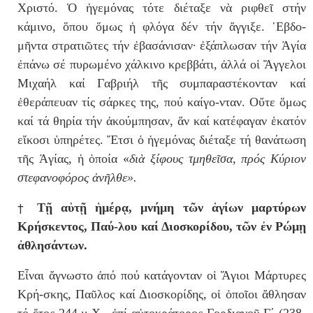
Χριστό. Ὁ
ἡ
γε
μόνας τότε διέταξε ν
ὰ
ριφθε
ῖ
στήν
κάμινο,
ὅ
που
ὅ
μως
ἡ
φλό
γα δέν τήν
ἄ
γγιξε.
῾
Εβδο-
μ
ῆ
ντα στρατι
ῶ
τες τήν ἐβασάνι
σαν· ἐξάπλωσαν τήν Ἁγία
ἐπάνω σέ πυρωμένο χάλκινο κρεβ
βάτι,
ἀ
λλά
ο
ἱ
Ἄγγελοι
Μιχαήλ καί Γαβριήλ τ
ῆ
ς συμπαραστέ
κονταν
καί
ἐ
θεράπευαν τίς σάρκες της, πού καίγο-νταν. Ο
ὔ
τε
ὅ
μως
καί τά θηρία τήν
ἀ
κούμπησαν, ἄν καί κατέφαγαν
ἑ
κατόν
ε
ἴ
κοσι
ὑ
πηρέτες. Ἔτσι ὁ ἡγεμόνας διέταξε τή θανάτωση
τῆς Ἁγίας, ἡ ὁποία «
δι
ὰ
ξίφους τμηθε
ῖ
σα, πρός Κύριον
στεφανοφόρος
ἀ
νῆλθε».
†
Τῇ αὐτῇ ἡμέρᾳ, μνήμη τῶν ἁγίων μαρτύρων
Κρήσκεντος, Παύ-λου καί Διοσκορίδου, τῶν ἐν Ρώμῃ
ἀθλησάντων.
Εἶναι ἄγνωστο ἀπό πού κατάγονταν οἱ Ἅγιοι Μάρτυρες
Κρή-σκης, Παῦλος καί Διοσκορίδης, οἱ ὁποῖοι ἄθλησαν
τό ἔτος 244 μ.Χ., ἐπί αὐτοκράτορος Γορδιανοῦ Γ΄ (238-