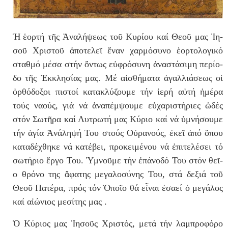
Ἡ
ἑ­ορ­τή
τῆς
Ἀ­να­λή­ψεως
τοῦ Κυ­ρί­ου καί Θε­οῦ μας
Ἰ­η­
σοῦ
Χρι­στοῦ
ἀ­πο­τε­λεῖ ἕ­ναν
χαρ­μό­συ­νο ἑ
­ορ­το­λο­γι­κό
στα­θμό μέ­σα στήν
ὄ­ντως
εὐ­φρό­συ­νη
ἀ­να­στά­σι­μη
πε­ρί­ο­
δο τῆς
Ἐκ­κλη­σί­ας
μας. Μέ αἰ­σθή­μα­τα
ἀ­γαλ­λι­ά­σε­ως
ο
ἱ
ὀρ­θό­δο­ξοι
πι­στοί κα­τα­κλύ­ζου­με τήν
ἱ­ε­ρή
αὐ­τή
ἡ­μέ­ρα
τούς να­ούς, γι­ά νά
ἀ­να­πέμ­ψου­με
εὐ­χα­ρι­στή­ρι­ες
ὠ­δές
στόν Σω­τῆ­ρα καί Λυ­τρω­τή μας Κύ­ρι­ο καί νά
ὑ­μνή­σου­με
τήν
ἁ­γί­α Ἀ­νά­λη­ψή
Του στούς Οὐ­ρα­νούς,
ἐ­κεῖ ἀ­πό ὅ­που
κα­τα­δέ­χθη­κε νά κα­τέ­βει, προ­κει­μέ­νου νά
ἐ­πι­τε­λέ­σει
τό
σω­τή­ρι­ο
ἔρ­γο Τ
ου.
Ὑ­μνοῦ­με
τήν
ἐ­πά­νο­δό
Του στόν θεῖ­
ο θρό­νο της
ἄ­φα­της
με­γα­λο­σύ­νης Του, στά δε­ξι­ά τοῦ
Θε­οῦ Πα­τέ­ρα, πρός τόν Ὁ
­ποῖ­ο
θά εἶ­ναι
ἐ­σα­εί ὁ
με­γά­λος
καί αἰ­ώ­νι­ος με­σί­της μας .
Ὁ Κύ­ρι­ος μας
Ἰ­η­σοῦς
Χρι­στός, με­τά τήν λα­μπρο­φό­ρο