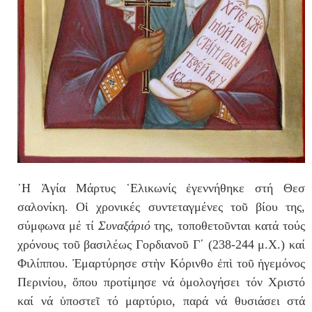
῾
Η Ἁγία Μάρτυς
῾
Ελικωνίς ἐγεννήθηκε στή Θεσ
σαλονίκη. Ο
ἱ
χρονικές συντεταγμένες το
ῦ
βίου της,
σύμφω
να μέ τί
Συναξάριό
της, τοποθετο
ῦ
νται κατά τούς
χρόνους τοῦ βασιλέως
Γορδια
νο
ῦ Γ΄ (238-244 μ.Χ.)
καί
Φιλίππου. Ἐμαρτύρησε στ
ὴ
ν Κόρινθο
ἐ
π
ὶ
το
ῦ
ἡ
γε
μό
νος
Πε
ρινίου,
ὅ
που προτίμησε νά
ὁ
μολογήσει τόν Χριστό
καί νά
ὑ
ποστε
ῖ
τό μαρτύριο, παρά νά θυσιάσει στά