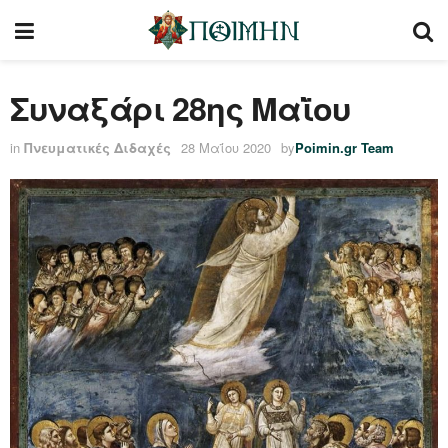
Συναξάρι 28ης Μαῒου
in
Πνευματικές Διδαχές
28 Μαΐου 2020
by
Poimin.gr Team