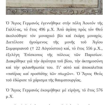
Ὁ Ἅγιος Γερμανός ἐγεννήθηκε στήν πόλη Ἀουτόν τῆς
Γαλλί-ας, τό ἔτος 496 μ.Χ. Ἀπό ἀγάπη πρός τόν Θεό
ἀκολούθησε τόν μοναχικό βίο καί ἐκάρη μοναχός.
Διετέλεσε ἡγούμενος τῆς μονῆς τοῦ Ἁγίου
Συμφοριανοῦ († 22 Αὐγούστου) καί, τό ἔτος 556 μ.Χ.,
ἐξελέγη Ἐπίσκοπος τῆς πόλεως τῶν Παρισίων.
Διακρίθηκε γιά τήν ἁγιότητα τοῦ βίου, τήν ἀκτημοσύνη
καί τήν φιλανθρωπία του. Γι’ αὐτό καί ἀποκαλεῖται
«πατέρας καί προστάτης τῶν πτωχῶν»
. Ὁ Ἅγιος Θεός
τοῦ ἐδώρισε τό χάρισμα τῆς θαυματουργίας.
Ὁ Ἅγιος Γερμανός ἐκοιμήθηκε μέ εἰρήνη, τό ἔτος 576
μ.Χ.