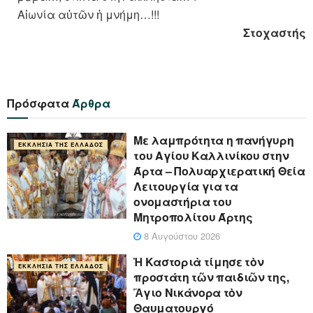
Αἰωνία αὐτῶν ἡ μνήμη…!!!
Στοχαστής
Πρόσφατα
Άρθρα
Με λαμπρότητα η πανήγυρη
ΕΚΚΛΗΣΊΑ ΤΗΣ ΕΛΛΆΔΟΣ
του Αγίου Καλλινίκου στην
Άρτα – Πολυαρχιερατική Θεία
Λειτουργία για τα
ονομαστήρια του
Μητροπολίτου Άρτης
8 Αυγούστου 2026
Ἡ Καστοριὰ τίμησε τὸν
ΕΚΚΛΗΣΊΑ ΤΗΣ ΕΛΛΆΔΟΣ
προστάτη τῶν παιδιῶν της,
Ἅγιο Νικάνορα τὸν
Θαυματουργό