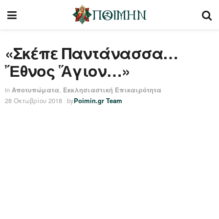
«Σκέπε Παντάνασσα…
Ἔθνος Ἅγιον…»
in
Αποτυπώματα
,
Εκκλησιαστική Επικαιρότητα
28 Οκτωβρίου 2018
by
Poimin.gr Team