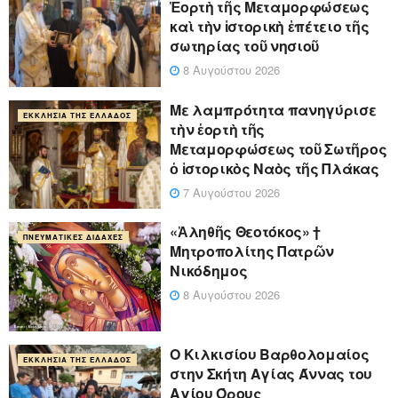
Ἑορτὴ τῆς Μεταμορφώσεως
καὶ τὴν ἱστορικὴ ἐπέτειο τῆς
σωτηρίας τοῦ νησιοῦ
8 Αυγούστου 2026
Με λαμπρότητα πανηγύρισε
ΕΚΚΛΗΣΊΑ ΤΗΣ ΕΛΛΆΔΟΣ
τὴν ἑορτὴ τῆς
Μεταμορφώσεως τοῦ Σωτῆρος
ὁ ἱστορικὸς Ναὸς τῆς Πλάκας
7 Αυγούστου 2026
«Ἀληθῆς Θεοτόκος» †
ΠΝΕΥΜΑΤΙΚΈΣ ΔΙΔΑΧΈΣ
Μητροπολίτης Πατρῶν
Νικόδημος
8 Αυγούστου 2026
Ο Κιλκισίου Βαρθολομαίος
ΕΚΚΛΗΣΊΑ ΤΗΣ ΕΛΛΆΔΟΣ
στην Σκήτη Αγίας Άννας του
Αγίου Όρους