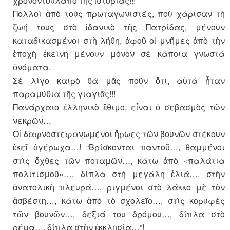
χρονοντούλαπο τῆς ἱστορίας!!!
Πολλοὶ ἀπὸ τοὺς πρωταγωνιστές, ποὺ χάρισαν τὴ
ζωή τους στὸ ἰδανικὸ τῆς Πατρίδας, μένουν
καταδικασμένοι στὴ λήθη, ἀφοῦ οἱ μνῆμες ἀπὸ τὴν
ἐποχὴ ἐκείνη μένουν μόνον σὲ κάποια γνωστὰ
ὀνόματα.
Σὲ λίγο καιρὸ θὰ μᾶς ποῦν ὅτι, αὐτὰ ἦταν
παραμύθια τῆς γιαγιᾶς!!!
Πανάρχαιο ἑλληνικὸ ἔθιμο, εἶναι ὁ σεβασμὸς τῶν
νεκρῶν…
Οἱ δαφνοστεφανωμένοι ἥρωες τῶν βουνῶν στέκουν
ἐκεῖ ἀγέρωχα…! “Βρίσκονται παντοῦ…, θαμμένοι
στὶς ὄχθες τῶν ποταμῶν…, κάτω ἀπὸ «παλάτια
πολιτισμοῦ»…, δίπλα στὴ μεγάλη ἐλιά…, στὴν
ἀνατολικὴ πλευρά…, ριγμένοι στὸ λάκκο μὲ τὸν
ἀσβέστη…, κάτω ἀπὸ τὸ σχολεῖο…, στὶς κορυφὲς
τῶν βουνῶν…, δεξιά του δρόμου…, δίπλα στὸ
ρέμα…, δίπλα στὴν ἐκκλησία…”!