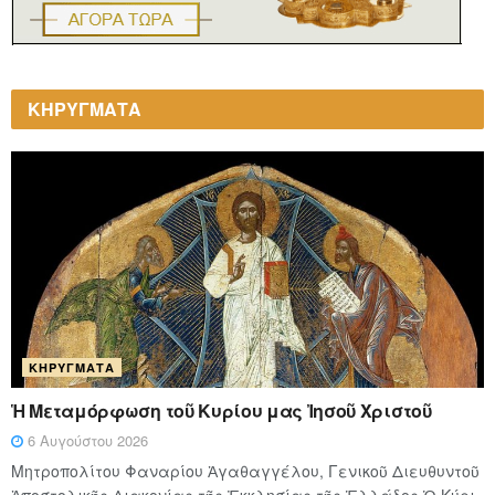
ΚΗΡΥΓΜΑΤΑ
ΚΗΡΎΓΜΑΤΑ
Ἡ Μεταμόρφωση τοῦ Κυρίου μας Ἰησοῦ Χριστοῦ
6 Αυγούστου 2026
Μητροπολίτου Φαναρίου Ἀγαθαγγέλου, Γενικοῦ Διευθυντοῦ
Ἀποστολικῆς Διακονίας τῆς Ἐκκλησίας τῆς Ἑλλάδος Ὁ Κύ­ρι­