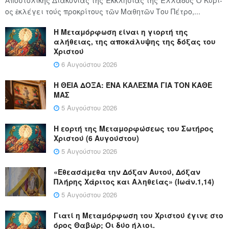
ος ἐκλέγει τούς προ­κρί­τους τῶν Μα­θη­τῶν Του Πέ­τρο,...
Η Μεταμόρφωση είναι η γιορτή της
αλήθειας, της αποκάλυψης της δόξας του
Χριστού
6 Αυγούστου 2026
Η ΘΕΙΑ ΔΟΞΑ: ΈΝΑ ΚΑΛΕΣΜΑ ΓΙΑ ΤΟΝ ΚΑΘΕ
ΜΑΣ
5 Αυγούστου 2026
Η εορτή της Μεταμορφώσεως του Σωτήρος
Χριστού (6 Αυγούστου)
5 Αυγούστου 2026
«Εθεασάμεθα την Δόξαν Αυτού, Δόξαν
Πλήρης Χάριτος και Αληθείας» (Ιωάν.1,14)
5 Αυγούστου 2026
Γιατί η Μεταμόρφωση του Χριστού έγινε στο
όρος Θαβώρ; Οι δύο ήλιοι.