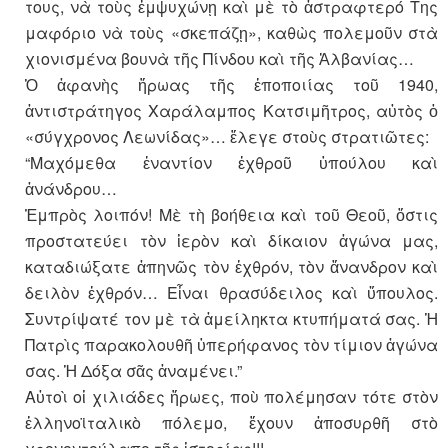
τους, νὰ τοὺς ἐμψυχώνῃ καὶ μὲ τὸ ἀστραφτερό Της
μαφόριο νὰ τοὺς «σκεπάζῃ», καθὼς πολεμοῦν στὰ
χιονισμένα βουνὰ τῆς Πίνδου καὶ τῆς Ἀλβανίας…
Ὁ ἀφανὴς ἥρωας τῆς ἐποποιίας τοῦ 1940,
ἀντιστράτηγος Χαράλαμπος Κατσιμῆτρος, αὐτὸς ὁ
«σύγχρονος Λεωνίδας»… ἔλεγε στοὺς στρατιῶτες:
“Μαχόμεθα ἐναντίον ἐχθροῦ ὑπούλου καὶ
ἀνάνδρου…
Ἐμπρὸς λοιπόν! Μὲ τὴ βοήθεια καὶ τοῦ Θεοῦ, ὅστις
προστατεύει τὸν ἱερὸν καὶ δίκαιον ἀγώνα μας,
καταδιώξατε ἀπηνῶς τὸν ἐχθρόν, τὸν ἄνανδρον καὶ
δειλὸν ἐχθρόν… Εἶναι θρασύδειλος καὶ ὕπουλος.
Συντρίψατέ τον μὲ τὰ ἀμείληκτα κτυπήματά σας. Ἡ
Πατρὶς παρακολουθῆ ὑπερήφανος τὸν τίμιον ἀγώνα
σας. Ἡ Δόξα σᾶς ἀναμένει.”
Αὐτοὶ οἱ χιλιάδες ἥρωες, ποὺ πολέμησαν τότε στὸν
ἑλληνοϊταλικὸ πόλεμο, ἔχουν ἀποσυρθῆ στὸ