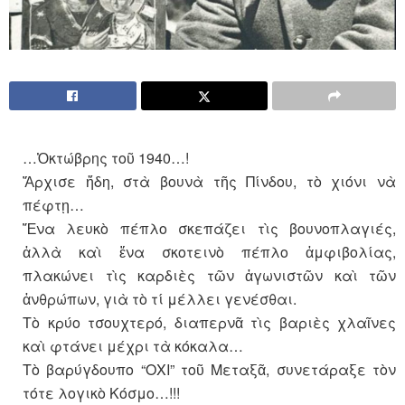
…Ὀκτώβρης τοῦ 1940…!
Ἄρχισε ἤδη, στὰ βουνὰ τῆς Πίνδου, τὸ χιόνι νὰ
πέφτῃ…
Ἕνα λευκὸ πέπλο σκεπάζει τὶς βουνοπλαγιές,
ἀλλὰ καὶ ἕνα σκοτεινὸ πέπλο ἀμφιβολίας,
πλακώνει τὶς καρδιὲς τῶν ἀγωνιστῶν καὶ τῶν
ἀνθρώπων, γιὰ τὸ τί μέλλει γενέσθαι.
Τὸ κρύο τσουχτερό, διαπερνᾶ τὶς βαριὲς χλαῖνες
καὶ φτάνει μέχρι τὰ κόκαλα…
Τὸ βαρύγδουπο “ΟΧΙ” τοῦ Μεταξᾶ, συνετάραξε τὸν
τότε λογικὸ Κόσμο…!!!