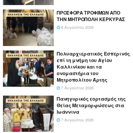
ΠΡΟΣΦΟΡΑ ΤΡΟΦΙΜΩΝ ΑΠΟ
ΕΚΚΛΗΣΊΑ ΤΗΣ ΕΛΛΆΔΟΣ
ΤΗΝ ΜΗΤΡΟΠΟΛΗ ΚΕΡΚΥΡΑΣ
8 Αυγούστου 2026
Πολυαρχιερατικός Εσπερινός
ΕΚΚΛΗΣΊΑ ΤΗΣ ΕΛΛΆΔΟΣ
επί τη μνήμη του Αγίου
Καλλινίκου και τα
ονομαστήρια του
Μητροπολίτου Άρτης
7 Αυγούστου 2026
Πανηγυρικός εορτασμός της
ΕΚΚΛΗΣΊΑ ΤΗΣ ΕΛΛΆΔΟΣ
Θείας Μεταμορφώσεως στα
Ιωάννινα
7 Αυγούστου 2026