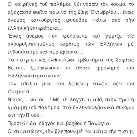
Οἱ σειρῆνες τοῦ πολέμου ξύπνησαν τὸν κόσμο, τὸ
ἀξέχαστο ἐκεῖνο πρωινό της 28ης Ὀκτωβρίου… ἕνας
ἄνεμος καινούργιος φυσοῦσε πάνω ἀπὸ τὴν
ἑλληνικὴ ἐπικράτεια…
Ἕνας ἄνεμος ποὺ φούσκωνε καὶ γέμιζε τὶς
ἀγουροξυπνημένες καρδιὲς τῶν Ἑλλήνων μὲ
ἐνθουσιασμὸ καὶ περηφάνια…!
Τὰ πατριωτικά, ἐνθουσιώδη ἐμβατήρια τῆς Σοφίας
Βέμπο, ξεσηκώνουν τὸ ἐθνικὸ φρόνημα τῶν
Ἑλλήνων στρατιωτῶν…
Τὸν τσολιά μας τὸν λεβέντη κάνεις δὲν τὸν
σταματᾶ…
Νάτος… νάτος…! Μὲ τὴ λόγχη τραβᾶ, στὴν πρώτη
γραμμὴ τοῦ πολέμου, στὰ ἑλληνοαλβανικὰ σύνορα
καὶ τὴν Πίνδο…
Προστάτιδα, ὁδηγὸς καὶ βοηθὸς ἡ Παναγία.
Οἱ στρατιῶτες, τὴν βλέπουν μὲ τὰ μάτια τῆς πίστης