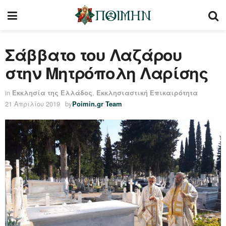
Σάββατο του Λαζάρου
στην Μητρόπολη Λαρίσης
in
Εκκλησία της Ελλάδος
,
Εκκλησιαστική Επικαιρότητα
21 Απριλίου 2019
by
Poimin.gr Team