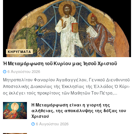
ΚΗΡΎΓΜΑΤΑ
Ἡ Μεταμόρφωση τοῦ Κυρίου μας Ἰησοῦ Χριστοῦ
6 Αυγούστου 2026
Μητροπολίτου Φαναρίου Ἀγαθαγγέλου, Γενικοῦ Διευθυντοῦ
Ἀποστολικῆς Διακονίας τῆς Ἐκκλησίας τῆς Ἑλλάδος Ὁ Κύ­ρι­
ος ἐκλέγει τούς προ­κρί­τους τῶν Μα­θη­τῶν Του Πέ­τρο,...
Η Μεταμόρφωση είναι η γιορτή της
αλήθειας, της αποκάλυψης της δόξας του
Χριστού
6 Αυγούστου 2026