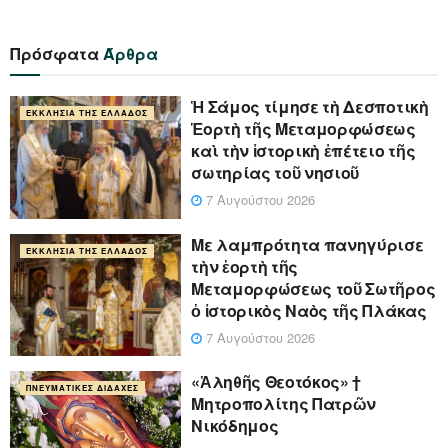
Πρόσφατα
Άρθρα
Ἡ Σάμος τίμησε τὴ Δεσποτικὴ
ΕΚΚΛΗΣΊΑ ΤΗΣ ΕΛΛΆΔΟΣ
Ἑορτὴ τῆς Μεταμορφώσεως
καὶ τὴν ἱστορικὴ ἐπέτειο τῆς
σωτηρίας τοῦ νησιοῦ
7 Αυγούστου 2026
Με λαμπρότητα πανηγύρισε
ΕΚΚΛΗΣΊΑ ΤΗΣ ΕΛΛΆΔΟΣ
τὴν ἑορτὴ τῆς
Μεταμορφώσεως τοῦ Σωτῆρος
ὁ ἱστορικὸς Ναὸς τῆς Πλάκας
7 Αυγούστου 2026
«Ἀληθῆς Θεοτόκος» †
ΠΝΕΥΜΑΤΙΚΈΣ ΔΙΔΑΧΈΣ
Μητροπολίτης Πατρῶν
Νικόδημος