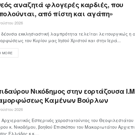
Θεός αναζητά φλογερές καρδιές, που
πολούνται, από πίστη και αγάπη»
ούστου 2026
 δέουσα εκκλησιαστική λαμπρότητα τελείται λειτουργικώς η α
ρφώσεως του Κυρίου μας Ιησού Χριστού και στην Ιερά...
D MORE
ιδαύρου Νικόδημος στην εορτάζουσα Ι.Μ
αμορφώσεως Καμένων Βούρλων
ούστου 2026
Αρχιερατικός Εσπερινός χοροστατούντος του Θεοφιλεστάτου 
ρου κ. Νικοδήμου, βοηθού Επισκόπου του Μακαριωτάτου Αρχιεπ
σης Ελλάδος κ.κ....