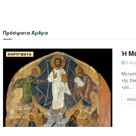
Πρόσφατα
Άρθρα
Ἡ Μ
ΚΗΡΎΓΜΑΤΑ
6 Αυγ
Μητροπ
τῆς Ἐκ
τρο,...
REA