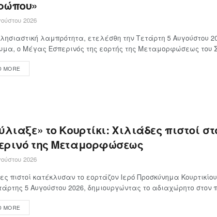
ρώπου»
ούστου 2026
λησιαστική λαμπρότητα, ετελέσθη την Τετάρτη 5 Αυγούστου 20
μα, ο Μέγας Εσπερινός της εορτής της Μεταμορφώσεως του Σω
D MORE
λιαξε» το Κουρτίκι: Χιλιάδες πιστοί στ
ερινό της Μεταμορφώσεως
ούστου 2026
ες πιστοί κατέκλυσαν το εορτάζον Ιερό Προσκύνημα Κουρτικίο
τάρτης 5 Αυγούστου 2026, δημιουργώντας το αδιαχώρητο στον π
D MORE