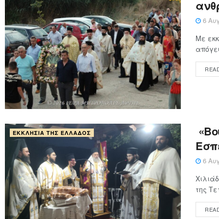
ανθ
6 Αυγ
Με εκκ
απόγευ
REA
«Βού
ΕΚΚΛΗΣΊΑ ΤΗΣ ΕΛΛΆΔΟΣ
Εσπ
6 Αυγ
Χιλιάδ
της Τε
REA