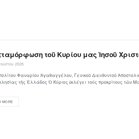
εταμόρφωση τοῦ Κυρίου μας Ἰησοῦ Χριστ
ούστου 2026
ολίτου Φαναρίου Ἀγαθαγγέλου, Γενικοῦ Διευθυντοῦ Ἀποστολι
κλησίας τῆς Ἑλλάδος Ὁ Κύ­ρι­ος ἐκλέγει τούς προ­κρί­τους τῶν Μα
D MORE