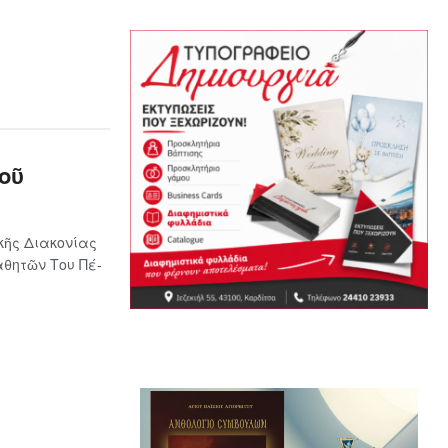
οῦ
κῆς Διακονίας
­θη­τῶν Του Πέ­