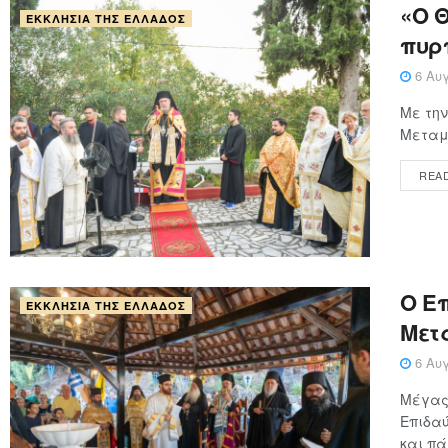
«Ο 
ΕΚΚΛΗΣΊΑ ΤΗΣ ΕΛΛΆΔΟΣ
πυρ
6 Αυγ
Με την
Μεταμο
REA
Ο Επ
ΕΚΚΛΗΣΊΑ ΤΗΣ ΕΛΛΆΔΟΣ
Μετ
6 Αυγ
Μέγας 
Επιδαύ
και πά