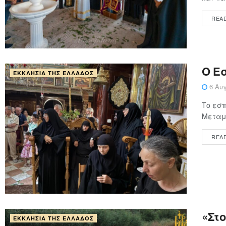
REA
Ο Ε
ΕΚΚΛΗΣΊΑ ΤΗΣ ΕΛΛΆΔΟΣ
6 Αυγ
Το εσπ
Μεταμο
REA
«Στ
ΕΚΚΛΗΣΊΑ ΤΗΣ ΕΛΛΆΔΟΣ