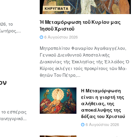
ΚΗΡΎΓΜΑΤΑ
Ἡ Μεταμόρφωση τοῦ Κυρίου μας
26, το
Ἰησοῦ Χριστοῦ
τήρος,...
6 Αυγούστου 2026
Μητροπολίτου Φαναρίου Ἀγαθαγγέλου,
Γενικοῦ Διευθυντοῦ Ἀποστολικῆς
Διακονίας τῆς Ἐκκλησίας τῆς Ἑλλάδος Ὁ
Κύ­ρι­ος ἐκλέγει τούς προ­κρί­τους τῶν Μα­
θη­τῶν Του Πέ­τρο,...
ον
Η Μεταμόρφωση
είναι η γιορτή της
αλήθειας, της
αποκάλυψης της
υ το εσπέρας
δόξας του Χριστού
ανηγυρικό...
6 Αυγούστου 2026