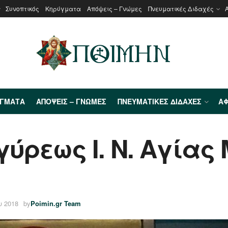
Συνοπτικός
Κηρύγματα
Απόψεις – Γνώμες
Πνευματικές Διδαχές
ΎΓΜΑΤΑ
ΑΠΌΨΕΙΣ – ΓΝΏΜΕΣ
ΠΝΕΥΜΑΤΙΚΈΣ ΔΙΔΑΧΈΣ
ΑΦ
ύρεως Ι. Ν. Αγίας
υ 2018
by
Poimin.gr Team