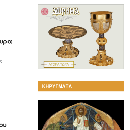
κυρα
ς
ΚΗΡΥΓΜΑΤΑ
ου