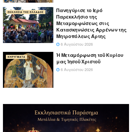
Πανηγύρισε το Ιερό
ΕΚΚΛΗΣΊΑ ΤΗΣ ΕΛΛΆΔΟΣ
Παρεκκλήσιο της
Μεταμορφώσεως στις
Κατασκηνώσεις Αρρένων της
Μητροπόλεως Άρτης
6 Αυγούστου 2026
Ἡ Μεταμόρφωση τοῦ Κυρίου
ΚΗΡΎΓΜΑΤΑ
μας Ἰησοῦ Χριστοῦ
6 Αυγούστου 2026