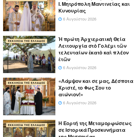
Ι. Μητρόπολη Μαντινείας και
Κυνουρίας
6 Αυγούστου 2026
Ἡ πρώτη Ἀρχιερατικὴ Θεία
ΕΚΚΛΗΣΊΑ ΤΗΣ ΕΛΛΆΔΟΣ
Λειτουργία στὸ Γολέμι τῶν
τελευταίων ἑκατὸ καὶ πλέον
ἐτῶν
6 Αυγούστου 2026
«Λάμψον και σε μας, Δέσποτα
ΕΚΚΛΗΣΊΑ ΤΗΣ ΕΛΛΆΔΟΣ
Χριστέ, το Φως Σου το
αιώνιον!»
6 Αυγούστου 2026
Η Εορτή της Μεταμορφώσεως
ΕΚΚΛΗΣΊΑ ΤΗΣ ΕΛΛΆΔΟΣ
σε Ιστορικά Προσκυνήματα
της Μεσσηνίας