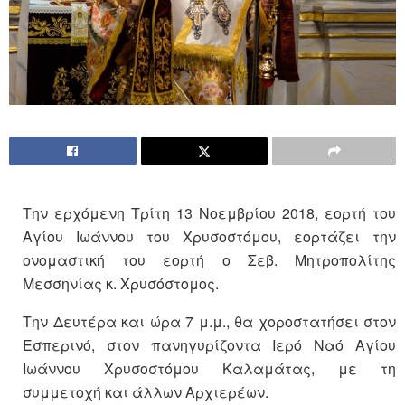
Την ερχόμενη Tρίτη 13 Νοεμβρίου 2018, εορτή του
Αγίου Ιωάννου του Χρυσοστόμου, εορτάζει την
ονομαστική του εορτή ο Σεβ. Μητρο­πο­λίτης
Μεσσηνίας κ. Χρυσόστομος.
Την Δευτέρα και ώρα 7 μ.μ., θα χοροστα­τήσει στον
Εσπε­ρι­νό, στον πανη­γυρί­ζοντα Ιερό Ναό Αγίου
Ιωάννου Χρυσοστόμου Καλα­μάτας, με τη
συμμετοχή και άλλων Αρχιερέων.