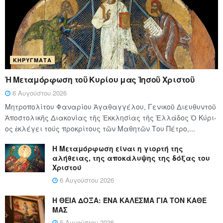
ΚΗΡΎΓΜΑΤΑ
Ἡ Μεταμόρφωση τοῦ Κυρίου μας Ἰησοῦ Χριστοῦ
6 Αυγούστου 2026
Μητροπολίτου Φαναρίου Ἀγαθαγγέλου, Γενικοῦ Διευθυντοῦ
Ἀποστολικῆς Διακονίας τῆς Ἐκκλησίας τῆς Ἑλλάδος Ὁ Κύ­ρι­
ος ἐκλέγει τούς προ­κρί­τους τῶν Μα­θη­τῶν Του Πέ­τρο,...
Η Μεταμόρφωση είναι η γιορτή της
αλήθειας, της αποκάλυψης της δόξας του
Χριστού
6 Αυγούστου 2026
Η ΘΕΙΑ ΔΟΞΑ: ΈΝΑ ΚΑΛΕΣΜΑ ΓΙΑ ΤΟΝ ΚΑΘΕ
ΜΑΣ
5 Αυγούστου 2026