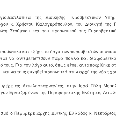
ιοβασιλόπιτα της Διοίκησης Πυροσβεστικών Υπηρ
χου κ. Χρήστου Καλογερόπουλου, του Διοικητή της 
ώτη Στούμπου και του προσωπικού της Πυροσβεστικ
ροσωπικό και εξήρε το έργο των πυροσβεστών οι οποίο
νται να αντιμετωπίσουν πάρα πολλά και διαφορετικά
 τους. Για τον λόγο αυτό, όπως είπε, ανταποκρίθηκε σ
ει και να τους ευχηθεί προσωπικά στην αρχή της νέας χρ
ριφέρειας Αιτωλοακαρνανίας, στην Ιερά Πόλη Μεσολ
όγου Εργαζομένων της Περιφερειακής Ενότητας Αιτω
σμό ο Περιφερειάρχης Δυτικής Ελλάδος κ. Νεκτάριο