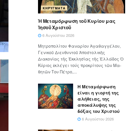
ΚΗΡΎΓΜΑΤΑ
Ἡ Μεταμόρφωση τοῦ Κυρίου μας
Ἰησοῦ Χριστοῦ
6 Αυγούστου 2026
Μητροπολίτου Φαναρίου Ἀγαθαγγέλου,
Γενικοῦ Διευθυντοῦ Ἀποστολικῆς
Διακονίας τῆς Ἐκκλησίας τῆς Ἑλλάδος Ὁ
Κύ­ρι­ος ἐκλέγει τούς προ­κρί­τους τῶν Μα­
θη­τῶν Του Πέ­τρο,...
Η Μεταμόρφωση
είναι η γιορτή της
αλήθειας, της
αποκάλυψης της
δόξας του Χριστού
6 Αυγούστου 2026