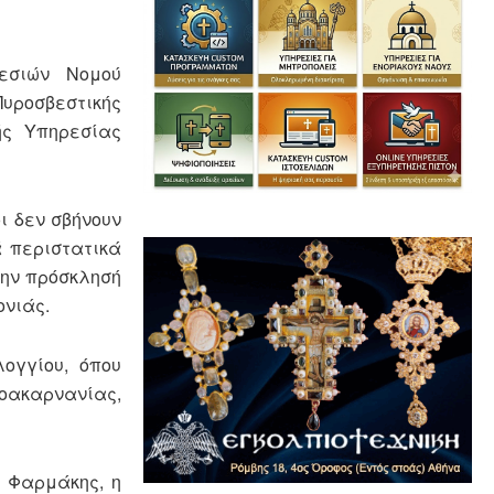
εσιών Νομού
Πυροσβεστικής
ής Υπηρεσίας
ι δεν σβήνουν
 περιστατικά
την πρόσκλησή
ονιάς.
ογγίου, όπου
λοακαρνανίας,
ς Φαρμάκης, η