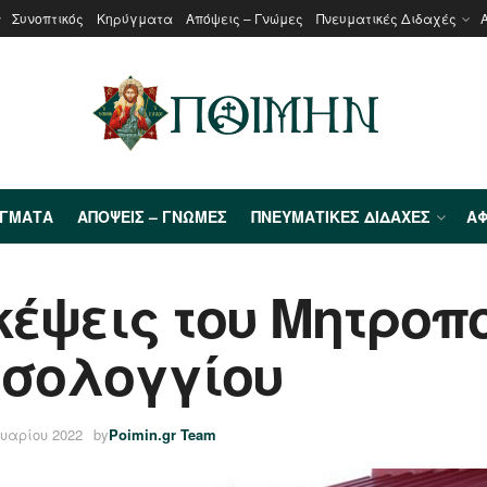
Συνοπτικός
Κηρύγματα
Απόψεις – Γνώμες
Πνευματικές Διδαχές
ΎΓΜΑΤΑ
ΑΠΌΨΕΙΣ – ΓΝΏΜΕΣ
ΠΝΕΥΜΑΤΙΚΈΣ ΔΙΔΑΧΈΣ
ΑΦ
κέψεις του Μητροπ
εσολογγίου
ουαρίου 2022
by
Poimin.gr Team