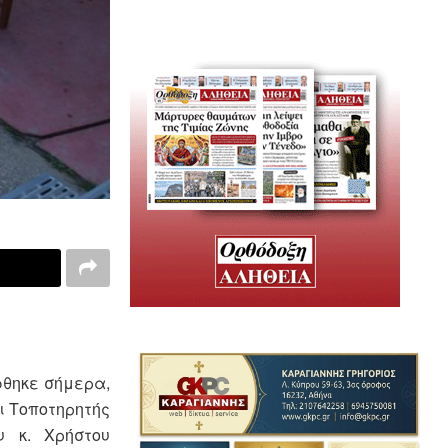
φθηκε σήμερα,
ι Τοποτηρητής
υ κ. Χρήστου