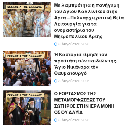
Με λαμπρότητα η πανήγυρη
ΕΚΚΛΗΣΊΑ ΤΗΣ ΕΛΛΆΔΟΣ
του Αγίου Καλλινίκου στην
Άρτα – Πολυαρχιερατική Θεία
Λειτουργία για τα
ονομαστήρια του
Μητροπολίτου Άρτης
8 Αυγούστου 2026
Ἡ Καστοριὰ τίμησε τὸν
ΕΚΚΛΗΣΊΑ ΤΗΣ ΕΛΛΆΔΟΣ
προστάτη τῶν παιδιῶν της,
Ἅγιο Νικάνορα τὸν
Θαυματουργό
8 Αυγούστου 2026
Ο ΕΟΡΤΑΣΜΟΣ ΤΗΣ
ΕΚΚΛΗΣΊΑ ΤΗΣ ΕΛΛΆΔΟΣ
ΜΕΤΑΜΟΡΦΩΣΕΩΣ ΤΟΥ
ΣΩΤΗΡΟΣ ΣΤΗΝ ΙΕΡΑ ΜΟΝΗ
ΟΣΙΟΥ ΔΑΥΪΔ
8 Αυγούστου 2026