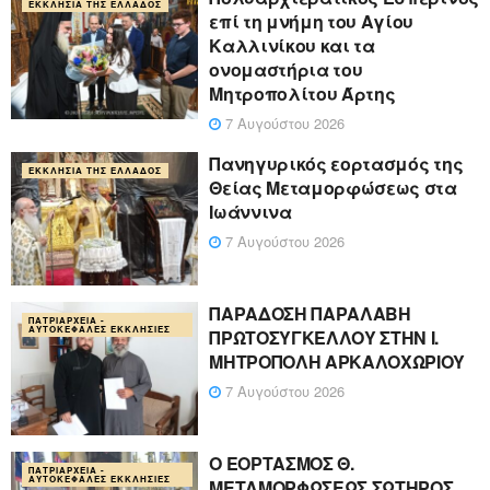
ΕΚΚΛΗΣΊΑ ΤΗΣ ΕΛΛΆΔΟΣ
επί τη μνήμη του Αγίου
Καλλινίκου και τα
ονομαστήρια του
Μητροπολίτου Άρτης
7 Αυγούστου 2026
Πανηγυρικός εορτασμός της
ΕΚΚΛΗΣΊΑ ΤΗΣ ΕΛΛΆΔΟΣ
Θείας Μεταμορφώσεως στα
Ιωάννινα
7 Αυγούστου 2026
ΠΑΡΑΔΟΣΗ ΠΑΡΑΛΑΒΗ
ΠΑΤΡΙΑΡΧΕΊΑ -
ΑΥΤΟΚΈΦΑΛΕΣ ΕΚΚΛΗΣΊΕΣ
ΠΡΩΤΟΣΥΓΚΕΛΛΟΥ ΣΤΗΝ Ι.
ΜΗΤΡΟΠΟΛΗ ΑΡΚΑΛΟΧΩΡΙΟΥ
7 Αυγούστου 2026
Ο ΕΟΡΤΑΣΜΟΣ Θ.
ΠΑΤΡΙΑΡΧΕΊΑ -
ΑΥΤΟΚΈΦΑΛΕΣ ΕΚΚΛΗΣΊΕΣ
ΜΕΤΑΜΟΡΦΩΣΕΩΣ ΣΩΤΗΡΟΣ