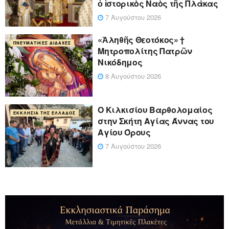
ὁ ἱστορικὸς Ναὸς τῆς Πλάκας
7 Αυγούστου 2026
«Ἀληθῆς Θεοτόκος» †
ΠΝΕΥΜΑΤΙΚΈΣ ΔΙΔΑΧΈΣ
Μητροπολίτης Πατρῶν
Νικόδημος
8 Αυγούστου 2026
Ο Κιλκισίου Βαρθολομαίος
ΕΚΚΛΗΣΊΑ ΤΗΣ ΕΛΛΆΔΟΣ
στην Σκήτη Αγίας Άννας του
Αγίου Όρους
7 Αυγούστου 2026