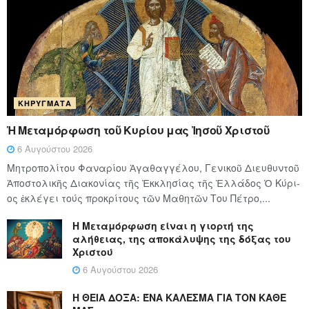
ΚΗΡΎΓΜΑΤΑ
Ἡ Μεταμόρφωση τοῦ Κυρίου μας Ἰησοῦ Χριστοῦ
6 Αυγούστου 2026
Μητροπολίτου Φαναρίου Ἀγαθαγγέλου, Γενικοῦ Διευθυντοῦ
Ἀποστολικῆς Διακονίας τῆς Ἐκκλησίας τῆς Ἑλλάδος Ὁ Κύ­ρι­
ος ἐκλέγει τούς προ­κρί­τους τῶν Μα­θη­τῶν Του Πέ­τρο,...
Η Μεταμόρφωση είναι η γιορτή της
αλήθειας, της αποκάλυψης της δόξας του
Χριστού
6 Αυγούστου 2026
Η ΘΕΙΑ ΔΟΞΑ: ΈΝΑ ΚΑΛΕΣΜΑ ΓΙΑ ΤΟΝ ΚΑΘΕ