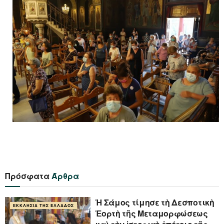
Πρόσφατα
Άρθρα
Ἡ Σάμος τίμησε τὴ Δεσποτικὴ
ΕΚΚΛΗΣΊΑ ΤΗΣ ΕΛΛΆΔΟΣ
Ἑορτὴ τῆς Μεταμορφώσεως