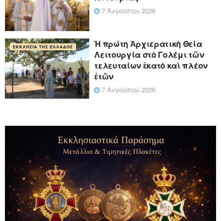
7 Αυγούστου 2026
Ἡ πρώτη Ἀρχιερατικὴ Θεία
ΕΚΚΛΗΣΊΑ ΤΗΣ ΕΛΛΆΔΟΣ
Λειτουργία στὸ Γολέμι τῶν
τελευταίων ἑκατὸ καὶ πλέον
ἐτῶν
7 Αυγούστου 2026