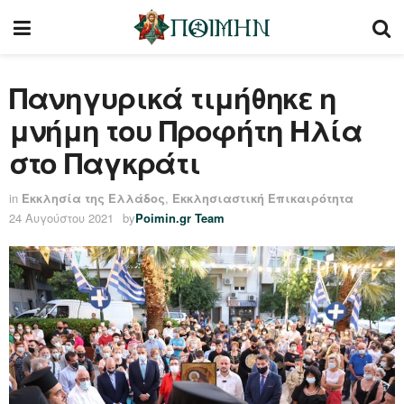
Πανηγυρικά τιμήθηκε η
μνήμη του Προφήτη Ηλία
στο Παγκράτι
in
Εκκλησία της Ελλάδος
,
Εκκλησιαστική Επικαιρότητα
24 Αυγούστου 2021
by
Poimin.gr Team