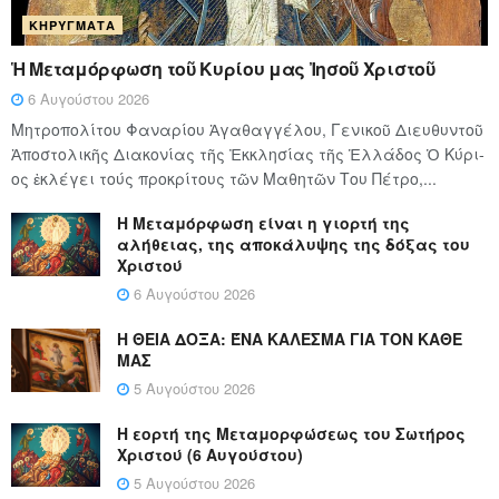
ΚΗΡΎΓΜΑΤΑ
Ἡ Μεταμόρφωση τοῦ Κυρίου μας Ἰησοῦ Χριστοῦ
6 Αυγούστου 2026
Μητροπολίτου Φαναρίου Ἀγαθαγγέλου, Γενικοῦ Διευθυντοῦ
Ἀποστολικῆς Διακονίας τῆς Ἐκκλησίας τῆς Ἑλλάδος Ὁ Κύ­ρι­
ος ἐκλέγει τούς προ­κρί­τους τῶν Μα­θη­τῶν Του Πέ­τρο,...
Η Μεταμόρφωση είναι η γιορτή της
αλήθειας, της αποκάλυψης της δόξας του
Χριστού
6 Αυγούστου 2026
Η ΘΕΙΑ ΔΟΞΑ: ΈΝΑ ΚΑΛΕΣΜΑ ΓΙΑ ΤΟΝ ΚΑΘΕ
ΜΑΣ
5 Αυγούστου 2026
Η εορτή της Μεταμορφώσεως του Σωτήρος
Χριστού (6 Αυγούστου)
5 Αυγούστου 2026