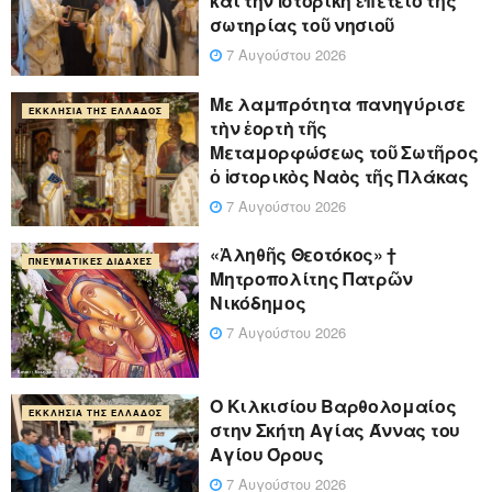
καὶ τὴν ἱστορικὴ ἐπέτειο τῆς
σωτηρίας τοῦ νησιοῦ
7 Αυγούστου 2026
Με λαμπρότητα πανηγύρισε
ΕΚΚΛΗΣΊΑ ΤΗΣ ΕΛΛΆΔΟΣ
τὴν ἑορτὴ τῆς
Μεταμορφώσεως τοῦ Σωτῆρος
ὁ ἱστορικὸς Ναὸς τῆς Πλάκας
7 Αυγούστου 2026
«Ἀληθῆς Θεοτόκος» †
ΠΝΕΥΜΑΤΙΚΈΣ ΔΙΔΑΧΈΣ
Μητροπολίτης Πατρῶν
Νικόδημος
7 Αυγούστου 2026
Ο Κιλκισίου Βαρθολομαίος
ΕΚΚΛΗΣΊΑ ΤΗΣ ΕΛΛΆΔΟΣ
στην Σκήτη Αγίας Άννας του
Αγίου Όρους
7 Αυγούστου 2026