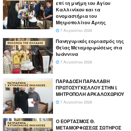
επί τη μνήμη του Αγίου
Καλλινίκου και τα
ονομαστήρια του
Μητροπολίτου Άρτης
7 Αυγούστου 2026
Πανηγυρικός εορτασμός της
ΕΚΚΛΗΣΊΑ ΤΗΣ ΕΛΛΆΔΟΣ
Θείας Μεταμορφώσεως στα
Ιωάννινα
7 Αυγούστου 2026
ΠΑΡΑΔΟΣΗ ΠΑΡΑΛΑΒΗ
ΠΑΤΡΙΑΡΧΕΊΑ -
ΑΥΤΟΚΈΦΑΛΕΣ ΕΚΚΛΗΣΊΕΣ
ΠΡΩΤΟΣΥΓΚΕΛΛΟΥ ΣΤΗΝ Ι.
ΜΗΤΡΟΠΟΛΗ ΑΡΚΑΛΟΧΩΡΙΟΥ
7 Αυγούστου 2026
Ο ΕΟΡΤΑΣΜΟΣ Θ.
ΠΑΤΡΙΑΡΧΕΊΑ -
ΑΥΤΟΚΈΦΑΛΕΣ ΕΚΚΛΗΣΊΕΣ
ΜΕΤΑΜΟΡΦΩΣΕΩΣ ΣΩΤΗΡΟΣ