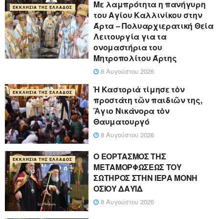
Με λαμπρότητα η πανήγυρη
ΕΚΚΛΗΣΊΑ ΤΗΣ ΕΛΛΆΔΟΣ
του Αγίου Καλλινίκου στην
Άρτα – Πολυαρχιερατική Θεία
Λειτουργία για τα
ονομαστήρια του
Μητροπολίτου Άρτης
8 Αυγούστου 2026
Ἡ Καστοριὰ τίμησε τὸν
ΕΚΚΛΗΣΊΑ ΤΗΣ ΕΛΛΆΔΟΣ
προστάτη τῶν παιδιῶν της,
Ἅγιο Νικάνορα τὸν
Θαυματουργό
8 Αυγούστου 2026
Ο ΕΟΡΤΑΣΜΟΣ ΤΗΣ
ΕΚΚΛΗΣΊΑ ΤΗΣ ΕΛΛΆΔΟΣ
ΜΕΤΑΜΟΡΦΩΣΕΩΣ ΤΟΥ
ΣΩΤΗΡΟΣ ΣΤΗΝ ΙΕΡΑ ΜΟΝΗ
ΟΣΙΟΥ ΔΑΥΪΔ
8 Αυγούστου 2026