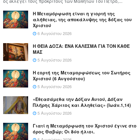
ος ἐκλέγει τούς προ­κρί­τους τῶν Μα­θη­τῶν Του Πέ­τρο,...
Η Μεταμόρφωση είναι η γιορτή της
αλήθειας, της αποκάλυψης της δόξας του
Χριστού
6 Αυγούστου 2026
Η ΘΕΙΑ ΔΟΞΑ: ΈΝΑ ΚΑΛΕΣΜΑ ΓΙΑ ΤΟΝ ΚΑΘΕ
ΜΑΣ
5 Αυγούστου 2026
Η εορτή της Μεταμορφώσεως του Σωτήρος
Χριστού (6 Αυγούστου)
5 Αυγούστου 2026
«Εθεασάμεθα την Δόξαν Αυτού, Δόξαν
Πλήρης Χάριτος και Αληθείας» (Ιωάν.1,14)
5 Αυγούστου 2026
Γιατί η Μεταμόρφωση του Χριστού έγινε στο
όρος Θαβώρ; Οι δύο ήλιοι.
5 Αυγούστου 2026