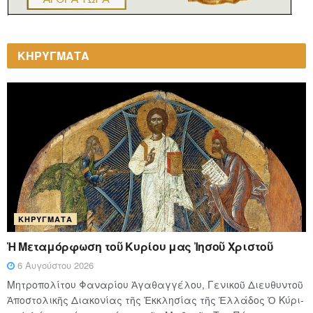
ΚΗΡΥΓΜΑΤΑ
ΚΗΡΎΓΜΑΤΑ
Ἡ Μεταμόρφωση τοῦ Κυρίου μας Ἰησοῦ Χριστοῦ
6 Αυγούστου 2026
Μητροπολίτου Φαναρίου Ἀγαθαγγέλου, Γενικοῦ Διευθυντοῦ
Ἀποστολικῆς Διακονίας τῆς Ἐκκλησίας τῆς Ἑλλάδος Ὁ Κύ­ρι­