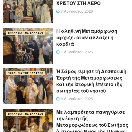
ΧΡΙΣΤΟΥ ΣΤΗ ΛΕΡΟ
7 Αυγούστου 2026
Η αληθινή Μεταμόρφωση
ΕΚΚΛΗΣΊΑ ΤΗΣ ΕΛΛΆΔΟΣ
αρχίζει όταν αλλάζει η
καρδιά
7 Αυγούστου 2026
Ἡ Σάμος τίμησε τὴ Δεσποτικὴ
ΕΚΚΛΗΣΊΑ ΤΗΣ ΕΛΛΆΔΟΣ
Ἑορτὴ τῆς Μεταμορφώσεως
καὶ τὴν ἱστορικὴ ἐπέτειο τῆς
σωτηρίας τοῦ νησιοῦ
8 Αυγούστου 2026
Με λαμπρότητα πανηγύρισε
ΕΚΚΛΗΣΊΑ ΤΗΣ ΕΛΛΆΔΟΣ
τὴν ἑορτὴ τῆς
Μεταμορφώσεως τοῦ Σωτῆρος
ὁ ἱστορικὸς Ναὸς τῆς Πλάκας