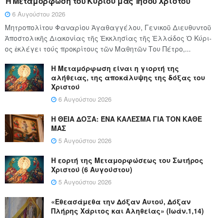
Ἡ Μεταμόρφωση τοῦ Κυρίου μας Ἰησοῦ Χριστοῦ
6 Αυγούστου 2026
Μητροπολίτου Φαναρίου Ἀγαθαγγέλου, Γενικοῦ Διευθυντοῦ
Ἀποστολικῆς Διακονίας τῆς Ἐκκλησίας τῆς Ἑλλάδος Ὁ Κύ­ρι­
ος ἐκλέγει τούς προ­κρί­τους τῶν Μα­θη­τῶν Του Πέ­τρο,...
Η Μεταμόρφωση είναι η γιορτή της
αλήθειας, της αποκάλυψης της δόξας του
Χριστού
6 Αυγούστου 2026
Η ΘΕΙΑ ΔΟΞΑ: ΈΝΑ ΚΑΛΕΣΜΑ ΓΙΑ ΤΟΝ ΚΑΘΕ
ΜΑΣ
5 Αυγούστου 2026
Η εορτή της Μεταμορφώσεως του Σωτήρος
Χριστού (6 Αυγούστου)
5 Αυγούστου 2026
«Εθεασάμεθα την Δόξαν Αυτού, Δόξαν
Πλήρης Χάριτος και Αληθείας» (Ιωάν.1,14)