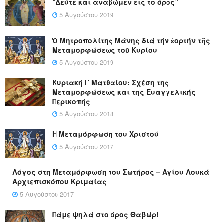
“Δεύτε και αναβώμεν εις το όρος”
5 Αυγούστου 2019
Ὁ Μητροπολίτης Μάνης διά τήν ἑορτήν τῆς
Μεταμορφώσεως τοῦ Κυρίου
5 Αυγούστου 2019
Κυριακή Ι´ Ματθαίου: Σχέση της
Μεταμορφώσεως και της Ευαγγελικής
Περικοπής
5 Αυγούστου 2018
Η Μεταμόρφωση του Χριστού
5 Αυγούστου 2017
Λόγος στη Μεταμόρφωση του Σωτήρος – Αγίου Λουκά
Αρχιεπισκόπου Κριμαίας
5 Αυγούστου 2017
Πάμε ψηλά στο όρος Θαβώρ!