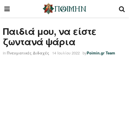
Παιδιά μου, να είστε
ζωντανά ψάρια
in
Πνευματικές Διδαχές
14 Ιουλίου 2022
by
Poimin.gr Team