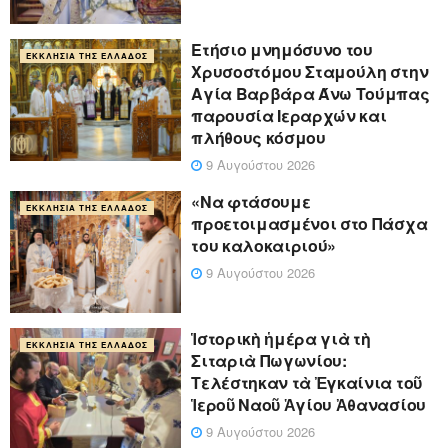
Ετήσιο μνημόσυνο του
ΕΚΚΛΗΣΊΑ ΤΗΣ ΕΛΛΆΔΟΣ
Χρυσοστόμου Σταμούλη στην
Αγία Βαρβάρα Άνω Τούμπας
παρουσία Ιεραρχών και
πλήθους κόσμου
9 Αυγούστου 2026
«Να φτάσουμε
ΕΚΚΛΗΣΊΑ ΤΗΣ ΕΛΛΆΔΟΣ
προετοιμασμένοι στο Πάσχα
του καλοκαιριού»
9 Αυγούστου 2026
Ἱστορικὴ ἡμέρα γιὰ τὴ
ΕΚΚΛΗΣΊΑ ΤΗΣ ΕΛΛΆΔΟΣ
Σιταριὰ Πωγωνίου:
Τελέστηκαν τὰ Ἐγκαίνια τοῦ
Ἱεροῦ Ναοῦ Ἁγίου Ἀθανασίου
9 Αυγούστου 2026