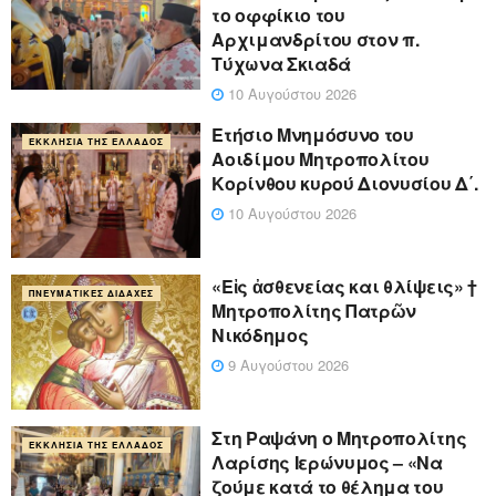
το οφφίκιο του
Αρχιμανδρίτου στον π.
Τύχωνα Σκιαδά
10 Αυγούστου 2026
Ετήσιο Μνημόσυνο του
ΕΚΚΛΗΣΊΑ ΤΗΣ ΕΛΛΆΔΟΣ
Αοιδίμου Μητροπολίτου
Κορίνθου κυρού Διονυσίου Δ΄.
10 Αυγούστου 2026
«Eἰς ἀσθενείας και θλίψεις» †
ΠΝΕΥΜΑΤΙΚΈΣ ΔΙΔΑΧΈΣ
Μητροπολίτης Πατρῶν
Νικόδημος
9 Αυγούστου 2026
Στη Ραψάνη ο Μητροπολίτης
ΕΚΚΛΗΣΊΑ ΤΗΣ ΕΛΛΆΔΟΣ
Λαρίσης Ιερώνυμος – «Να
ζούμε κατά το θέλημα του