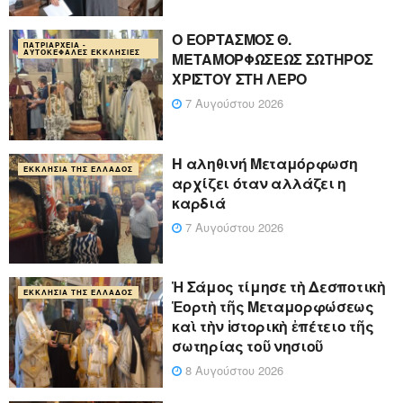
Ο ΕΟΡΤΑΣΜΟΣ Θ.
ΠΑΤΡΙΑΡΧΕΊΑ -
ΑΥΤΟΚΈΦΑΛΕΣ ΕΚΚΛΗΣΊΕΣ
ΜΕΤΑΜΟΡΦΩΣΕΩΣ ΣΩΤΗΡΟΣ
ΧΡΙΣΤΟΥ ΣΤΗ ΛΕΡΟ
7 Αυγούστου 2026
Η αληθινή Μεταμόρφωση
ΕΚΚΛΗΣΊΑ ΤΗΣ ΕΛΛΆΔΟΣ
αρχίζει όταν αλλάζει η
καρδιά
7 Αυγούστου 2026
Ἡ Σάμος τίμησε τὴ Δεσποτικὴ
ΕΚΚΛΗΣΊΑ ΤΗΣ ΕΛΛΆΔΟΣ
Ἑορτὴ τῆς Μεταμορφώσεως
καὶ τὴν ἱστορικὴ ἐπέτειο τῆς
σωτηρίας τοῦ νησιοῦ
8 Αυγούστου 2026