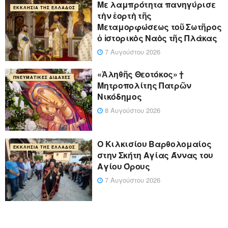
Με λαμπρότητα πανηγύρισε
ΕΚΚΛΗΣΊΑ ΤΗΣ ΕΛΛΆΔΟΣ
τὴν ἑορτὴ τῆς
Μεταμορφώσεως τοῦ Σωτῆρος
ὁ ἱστορικὸς Ναὸς τῆς Πλάκας
7 Αυγούστου 2026
«Ἀληθῆς Θεοτόκος» †
ΠΝΕΥΜΑΤΙΚΈΣ ΔΙΔΑΧΈΣ
Μητροπολίτης Πατρῶν
Νικόδημος
8 Αυγούστου 2026
Ο Κιλκισίου Βαρθολομαίος
ΕΚΚΛΗΣΊΑ ΤΗΣ ΕΛΛΆΔΟΣ
στην Σκήτη Αγίας Άννας του
Αγίου Όρους
7 Αυγούστου 2026