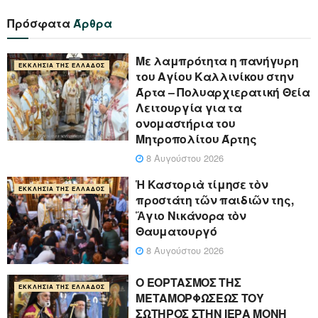
Πρόσφατα
Άρθρα
Με λαμπρότητα η πανήγυρη
ΕΚΚΛΗΣΊΑ ΤΗΣ ΕΛΛΆΔΟΣ
του Αγίου Καλλινίκου στην
Άρτα – Πολυαρχιερατική Θεία
Λειτουργία για τα
ονομαστήρια του
Μητροπολίτου Άρτης
8 Αυγούστου 2026
Ἡ Καστοριὰ τίμησε τὸν
ΕΚΚΛΗΣΊΑ ΤΗΣ ΕΛΛΆΔΟΣ
προστάτη τῶν παιδιῶν της,
Ἅγιο Νικάνορα τὸν
Θαυματουργό
8 Αυγούστου 2026
Ο ΕΟΡΤΑΣΜΟΣ ΤΗΣ
ΕΚΚΛΗΣΊΑ ΤΗΣ ΕΛΛΆΔΟΣ
ΜΕΤΑΜΟΡΦΩΣΕΩΣ ΤΟΥ
ΣΩΤΗΡΟΣ ΣΤΗΝ ΙΕΡΑ ΜΟΝΗ