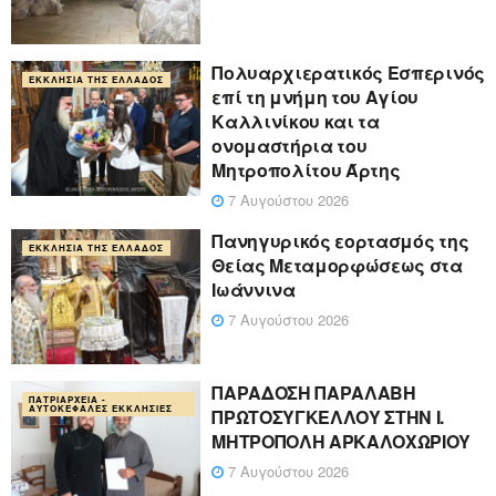
Πολυαρχιερατικός Εσπερινός
ΕΚΚΛΗΣΊΑ ΤΗΣ ΕΛΛΆΔΟΣ
επί τη μνήμη του Αγίου
Καλλινίκου και τα
ονομαστήρια του
Μητροπολίτου Άρτης
7 Αυγούστου 2026
Πανηγυρικός εορτασμός της
ΕΚΚΛΗΣΊΑ ΤΗΣ ΕΛΛΆΔΟΣ
Θείας Μεταμορφώσεως στα
Ιωάννινα
7 Αυγούστου 2026
ΠΑΡΑΔΟΣΗ ΠΑΡΑΛΑΒΗ
ΠΑΤΡΙΑΡΧΕΊΑ -
ΑΥΤΟΚΈΦΑΛΕΣ ΕΚΚΛΗΣΊΕΣ
ΠΡΩΤΟΣΥΓΚΕΛΛΟΥ ΣΤΗΝ Ι.
ΜΗΤΡΟΠΟΛΗ ΑΡΚΑΛΟΧΩΡΙΟΥ
7 Αυγούστου 2026