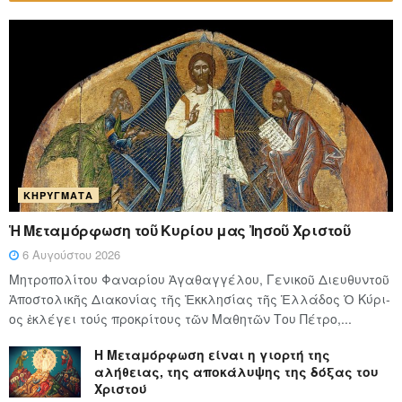
ΚΗΡΎΓΜΑΤΑ
Ἡ Μεταμόρφωση τοῦ Κυρίου μας Ἰησοῦ Χριστοῦ
6 Αυγούστου 2026
Μητροπολίτου Φαναρίου Ἀγαθαγγέλου, Γενικοῦ Διευθυντοῦ
Ἀποστολικῆς Διακονίας τῆς Ἐκκλησίας τῆς Ἑλλάδος Ὁ Κύ­ρι­
ος ἐκλέγει τούς προ­κρί­τους τῶν Μα­θη­τῶν Του Πέ­τρο,...
Η Μεταμόρφωση είναι η γιορτή της
αλήθειας, της αποκάλυψης της δόξας του
Χριστού