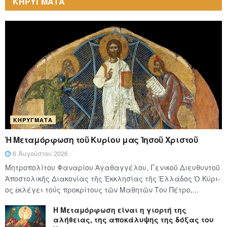
ΚΗΡΥΓΜΑΤΑ
ΚΗΡΎΓΜΑΤΑ
Ἡ Μεταμόρφωση τοῦ Κυρίου μας Ἰησοῦ Χριστοῦ
6 Αυγούστου 2026
Μητροπολίτου Φαναρίου Ἀγαθαγγέλου, Γενικοῦ Διευθυντοῦ
Ἀποστολικῆς Διακονίας τῆς Ἐκκλησίας τῆς Ἑλλάδος Ὁ Κύ­ρι­
ος ἐκλέγει τούς προ­κρί­τους τῶν Μα­θη­τῶν Του Πέ­τρο,...
Η Μεταμόρφωση είναι η γιορτή της
αλήθειας, της αποκάλυψης της δόξας του