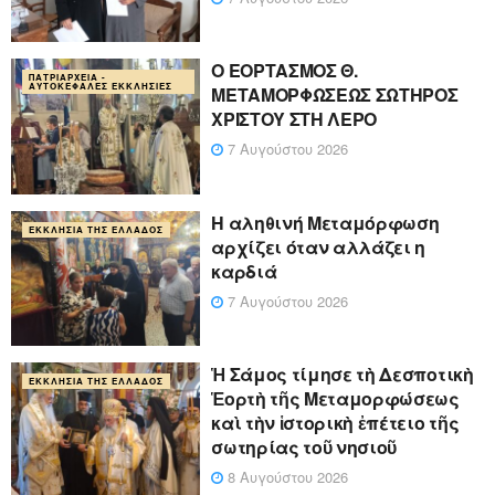
Ο ΕΟΡΤΑΣΜΟΣ Θ.
ΠΑΤΡΙΑΡΧΕΊΑ -
ΑΥΤΟΚΈΦΑΛΕΣ ΕΚΚΛΗΣΊΕΣ
ΜΕΤΑΜΟΡΦΩΣΕΩΣ ΣΩΤΗΡΟΣ
ΧΡΙΣΤΟΥ ΣΤΗ ΛΕΡΟ
7 Αυγούστου 2026
Η αληθινή Μεταμόρφωση
ΕΚΚΛΗΣΊΑ ΤΗΣ ΕΛΛΆΔΟΣ
αρχίζει όταν αλλάζει η
καρδιά
7 Αυγούστου 2026
Ἡ Σάμος τίμησε τὴ Δεσποτικὴ
ΕΚΚΛΗΣΊΑ ΤΗΣ ΕΛΛΆΔΟΣ
Ἑορτὴ τῆς Μεταμορφώσεως
καὶ τὴν ἱστορικὴ ἐπέτειο τῆς
σωτηρίας τοῦ νησιοῦ
8 Αυγούστου 2026