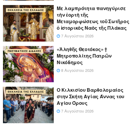
Με λαμπρότητα πανηγύρισε
ΕΚΚΛΗΣΊΑ ΤΗΣ ΕΛΛΆΔΟΣ
τὴν ἑορτὴ τῆς
Μεταμορφώσεως τοῦ Σωτῆρος
ὁ ἱστορικὸς Ναὸς τῆς Πλάκας
7 Αυγούστου 2026
«Ἀληθῆς Θεοτόκος» †
ΠΝΕΥΜΑΤΙΚΈΣ ΔΙΔΑΧΈΣ
Μητροπολίτης Πατρῶν
Νικόδημος
8 Αυγούστου 2026
Ο Κιλκισίου Βαρθολομαίος
ΕΚΚΛΗΣΊΑ ΤΗΣ ΕΛΛΆΔΟΣ
στην Σκήτη Αγίας Άννας του
Αγίου Όρους
7 Αυγούστου 2026