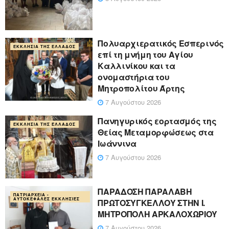
Πολυαρχιερατικός Εσπερινός
ΕΚΚΛΗΣΊΑ ΤΗΣ ΕΛΛΆΔΟΣ
επί τη μνήμη του Αγίου
Καλλινίκου και τα
ονομαστήρια του
Μητροπολίτου Άρτης
7 Αυγούστου 2026
Πανηγυρικός εορτασμός της
ΕΚΚΛΗΣΊΑ ΤΗΣ ΕΛΛΆΔΟΣ
Θείας Μεταμορφώσεως στα
Ιωάννινα
7 Αυγούστου 2026
ΠΑΡΑΔΟΣΗ ΠΑΡΑΛΑΒΗ
ΠΑΤΡΙΑΡΧΕΊΑ -
ΑΥΤΟΚΈΦΑΛΕΣ ΕΚΚΛΗΣΊΕΣ
ΠΡΩΤΟΣΥΓΚΕΛΛΟΥ ΣΤΗΝ Ι.
ΜΗΤΡΟΠΟΛΗ ΑΡΚΑΛΟΧΩΡΙΟΥ
7 Αυγούστου 2026