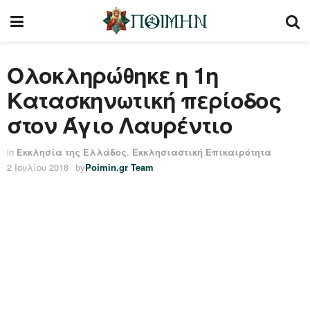
Ολοκληρώθηκε η 1η
Κατασκηνωτική περίοδος
στον Άγιο Λαυρέντιο
in
Εκκλησία της Ελλάδος
,
Εκκλησιαστική Επικαιρότητα
2 Ιουλίου 2018
by
Poimin.gr Team