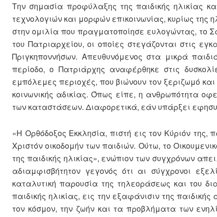
Την σημασία προφύλαξης της παιδικής ηλικίας κα
τεχνολογιών και μορφών επικοινωνίας, κυρίως της 
στην ομιλία που πραγματοποίησε ευλογώντας, το Σά
του Πατριαρχείου, οι οποίες στεγάζονται στις ε
Πριγκηποννήσων. Απευθυνόμενος στα μικρά παιδι
περίοδο, ο Πατριάρχης αναφέρθηκε στις δυσκολί
εμπόλεμες περιοχές, που βιώνουν τον ξεριζωμό και 
κοινωνικής αδικίας. Όπως είπε, η ανθρωπότητα οφ
των καταστάσεων. Διαφορετικά, εάν υπάρξει εφησυ
«Η Ορθόδοξος Εκκλησία, πιστή εις τον Κύριόν της,
Χριστόν οικοδομήν των παιδιών. Ούτω, το Οικουμενι
της παιδικής ηλικίας», ενώπιον των συγχρόνων απε
αδιαμφισβήτητον γεγονός ότι αι σύγχρονοι εξελί
καταλυτική παρουσία της τηλεοράσεως και του διαδι
παιδικής ηλικίας, εις την εξαφάνισιν της παιδικής
τον κόσμον, την ζωήν και τα προβλήματα των ενηλ