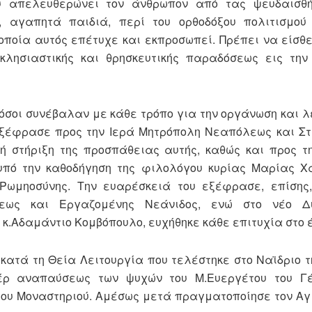
ου απελευθερώνει τον άνθρωπον από τας ψευδαισθή
, αγαπητά παιδιά, περί του ορθοδόξου πολιτισμού
οποία αυτός επέτυχε και εκπροσωπεί. Πρέπει να είσθ
κλησιαστικής και θρησκευτικής παραδόσεως εις την 
όσοι συνέβαλαν με κάθε τρόπο για την οργάνωση και λ
 εξέφρασε προς την Ιερά Μητρόπολη Νεαπόλεως και Σ
ή στήριξη της προσπάθειας αυτής, καθώς και προς 
 υπό την καθοδήγηση της φιλολόγου κυρίας Μαρίας 
Ρωμηοσύνης. Την ευαρέσκειά του εξέφρασε, επίσης,
όλεως και Εργαζομένης Νεάνιδος, ενώ στο νέο Δ
κ.Αδαμάντιο Κομβόπουλο, ευχήθηκε κάθε επιτυχία στο έ
ατά τη Θεία Λειτουργία που τελέστηκε στο Ναϊδριο τη
έρ αναπαύσεως των ψυχών του Μ.Ευεργέτου του Γ
του Μοναστηριού. Αμέσως μετά πραγματοποίησε τον Αγ