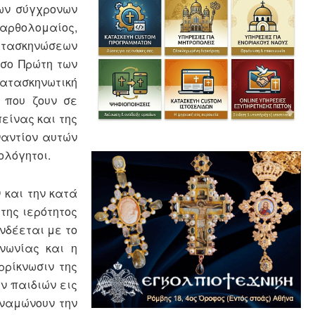
των σύγχρονων
Βαρθολομαίος,
κατασκηνώσεων
ήσο Πρώτη των
ατασκηνωτική
 που ζουν σε
είνας και της
ναντίον αυτών
ολόγητοι.
 και την κατά
της ιερότητος
νδέεται με το
ινωνίας και η
ρρίκνωσιν της
ν παιδιών εις
υναμώνουν την