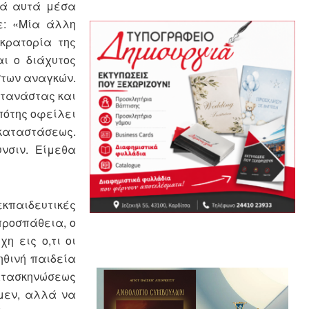
ικά αυτά μέσα
ε: «Μία άλλη
οκρατορία της
αι ο διάχυτος
στων αναγκών.
ετανάστας και
πότης οφείλει
 καταστάσεως.
νσιν. Είμεθα
κπαιδευτικές
προσπάθεια, ο
η εις ο,τι οι
ηθινή παιδεία
Κατασκηνώσεως
ύμεν, αλλά να