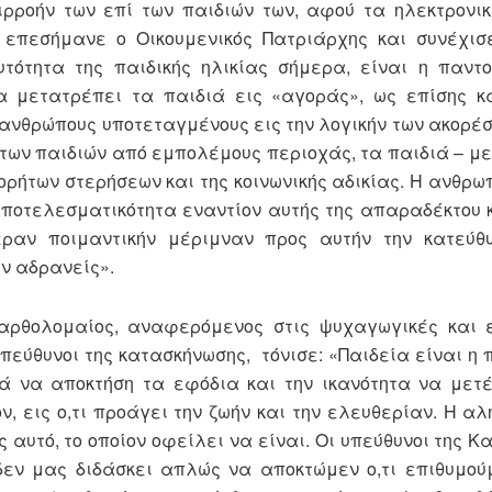
επιρροήν των επί των παιδιών των, αφού τα ηλεκτρον
, επεσήμανε ο Οικουμενικός Πατριάρχης και συνέχισ
υτότητα της παιδικής ηλικίας σήμερα, είναι η παντ
οία μετατρέπει τα παιδιά εις «αγοράς», ως επίσης κ
 ανθρώπους υποτεταγμένους εις την λογικήν των ακορέ
 των παιδιών από εμπολέμους περιοχάς, τα παιδιά – μ
ορήτων στερήσεων και της κοινωνικής αδικίας. Η ανθρω
 αποτελεσματικότητα εναντίον αυτής της απαραδέκτου
έραν ποιμαντικήν μέριμναν προς αυτήν την κατεύθυ
ν αδρανείς».
αρθολομαίος, αναφερόμενος στις ψυχαγωγικές και ε
πεύθυνοι της κατασκήνωσης, τόνισε: «Παιδεία είναι η 
 να αποκτήση τα εφόδια και την ικανότητα να μετέχ
ν, εις ο,τι προάγει την ζωήν και την ελευθερίαν. Η αλ
ς αυτό, το οποίον οφείλει να είναι. Οι υπεύθυνοι της 
δεν μας διδάσκει απλώς να αποκτώμεν ο,τι επιθυμο