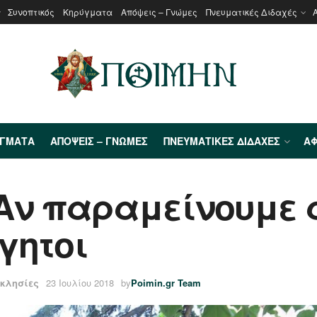
Συνοπτικός
Κηρύγματα
Απόψεις – Γνώμες
Πνευματικές Διδαχές
ΎΓΜΑΤΑ
ΑΠΌΨΕΙΣ – ΓΝΏΜΕΣ
ΠΝΕΥΜΑΤΙΚΈΣ ΔΙΔΑΧΈΣ
ΑΦ
 Αν παραμείνουμε 
γητοι
κκλησίες
23 Ιουλίου 2018
by
Poimin.gr Team