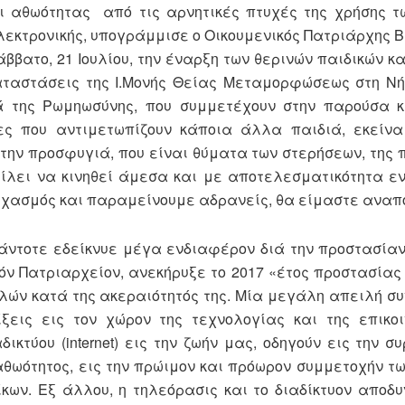
ι αθωότητας από τις αρνητικές πτυχές της χρήσης 
ηλεκτρονικής, υπογράμμισε ο Οικουμενικός Πατριάρχης 
ββατο, 21 Ιουλίου, την έναρξη των θερινών παιδικών 
γκαταστάσεις της Ι.Μονής Θείας Μεταμορφώσεως στη Ν
ά της Ρωμηωσύνης, που συμμετέχουν στην παρούσα κ
ες που αντιμετωπίζουν κάποια άλλα παιδιά, εκείνα
την προσφυγιά, που είναι θύματα των στερήσεων, της π
είλει να κινηθεί άμεσα και με αποτελεσματικότητα ε
χασμός και παραμείνουμε αδρανείς, θα είμαστε αναπ
 πάντοτε εδείκνυε μέγα ενδιαφέρον διά την προστασίαν
κόν Πατριαρχείον, ανεκήρυξε το 2017 «έτος προστασίας 
ιλών κατά της ακεραιότητός της. Μία μεγάλη απειλή συ
ξεις εις τον χώρον της τεχνολογίας και της επικο
κτύου (internet) εις την ζωήν μας, οδηγούν εις την συ
 αθωότητος, εις την πρώιμον και πρόωρον συμμετοχήν τω
ίκων. Εξ άλλου, η τηλεόρασις και το διαδίκτυον αποδ