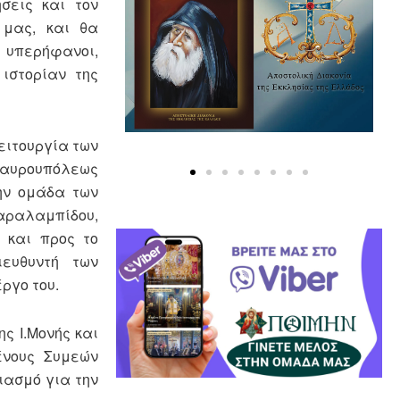
σεις και τον
 μας, και θα
ε υπερήφανοι,
ιστορίαν της
ειτουργία των
ταυρουπόλεως
την ομάδα των
Χαραλαμπίδου,
 και προς το
ιευθυντή των
ργο του.
ς Ι.Μονής και
ένους Συμεών
ιασμό για την