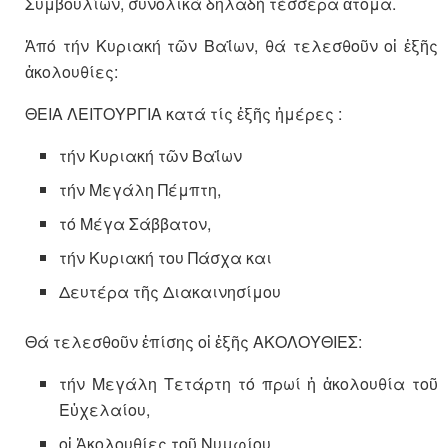
Συμβουλίων, συνολικά δηλαδή τέσσερα ἄτομα.
Ἀπό τήν Κυριακή τῶν Βαΐων, θά τελεσθοῦν οἱ ἑξῆς
ἀκολουθίες:
ΘΕΙΑ ΛΕΙΤΟΥΡΓΙΑ κατά τίς ἑξῆς ἡμέρες :
τήν Κυριακή τῶν Βαΐων
τήν Μεγάλη Πέμπτη,
τό Μέγα Σάββατον,
τήν Κυριακή του Πάσχα και
Δευτέρα τῆς Διακαινησίμου
Θά τελεσθοῦν ἐπίσης οἱ ἑξῆς ΑΚΟΛΟΥΘΙΕΣ:
τήν Μεγάλη Τετάρτη τό πρωί ἡ ἀκολουθία τοῦ
Εὐχελαίου,
οἱ Ἀκολουθίες τοῦ Νυμφίου,