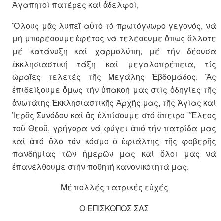
Ἀγαπητοί πατέρες καί ἀδελφοί,
Ὅλους μᾶς λυπεῖ αὐτό τό πρωτόγνωρο γεγονός, νά
μή μπορέσουμε ἐφέτος νά τελέσουμε ὅπως ἄλλοτε
μέ κατάνυξη καί χαρμολύπη, μέ τήν δέουσα
ἐκκλησιαστική τάξη καί μεγαλοπρέπεια, τίς
ὡραῖες τελετές τῆς Μεγάλης Ἑβδομάδος. Ἄς
ἐπιδείξουμε ὅμως τήν ὑπακοή μας στίς ὁδηγίες τῆς
ἀνωτάτης Ἐκκλησιαστικῆς Ἀρχῆς μας, τῆς Ἁγίας καί
Ἱερᾶς Συνόδου καί ἄς ἐλπίσουμε στό ἄπειρο ΄Ἔλεος
τοῦ Θεοῦ, γρήγορα νά φύγει ἀπό τήν πατρίδα μας
καί ἀπό ὅλο τόν κόσμο ὁ ἐφιάλτης τῆς φοβερῆς
πανδημίας τῶν ἡμερῶν μας καί ὅλοι μας νά
ἐπανέλθουμε στήν ποθητή κανονικότητά μας.
Μέ πολλές πατρικές εὐχές
Ο ΕΠΙΣΚΟΠΟΣ ΣΑΣ