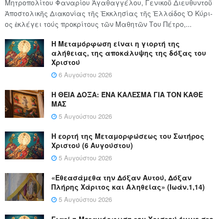
Μητροπολίτου Φαναρίου Ἀγαθαγγέλου, Γενικοῦ Διευθυντοῦ
Ἀποστολικῆς Διακονίας τῆς Ἐκκλησίας τῆς Ἑλλάδος Ὁ Κύ­ρι­
ος ἐκλέγει τούς προ­κρί­τους τῶν Μα­θη­τῶν Του Πέ­τρο,...
Η Μεταμόρφωση είναι η γιορτή της
αλήθειας, της αποκάλυψης της δόξας του
Χριστού
6 Αυγούστου 2026
Η ΘΕΙΑ ΔΟΞΑ: ΈΝΑ ΚΑΛΕΣΜΑ ΓΙΑ ΤΟΝ ΚΑΘΕ
ΜΑΣ
5 Αυγούστου 2026
Η εορτή της Μεταμορφώσεως του Σωτήρος
Χριστού (6 Αυγούστου)
5 Αυγούστου 2026
«Εθεασάμεθα την Δόξαν Αυτού, Δόξαν
Πλήρης Χάριτος και Αληθείας» (Ιωάν.1,14)
5 Αυγούστου 2026
Γιατί η Μεταμόρφωση του Χριστού έγινε στο