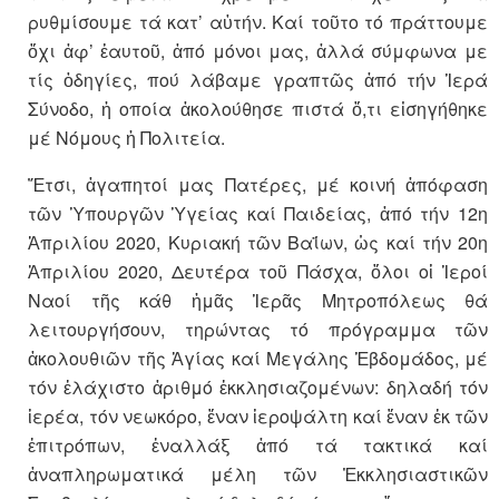
ρυθμίσουμε τά κατ’ αὐτήν. Καί τοῦτο τό πράττουμε
ὄχι ἀφ’ ἑαυτοῦ, ἀπό μόνοι μας, ἀλλά σύμφωνα με
τίς ὁδηγίες, πού λάβαμε γραπτῶς ἀπό τήν Ἱερά
Σύνοδο, ἡ οποία ἀκολούθησε πιστά ὅ,τι εἰσηγήθηκε
μέ Νόμους ἡ Πολιτεία.
Ἔτσι, ἀγαπητοί μας Πατέρες, μέ κοινή ἀπόφαση
τῶν Ὑπουργῶν Ὑγείας καί Παιδείας, ἀπό τήν 12η
Ἀπριλίου 2020, Κυριακή τῶν Βαΐων, ὡς καί τήν 20η
Ἀπριλίου 2020, Δευτέρα τοῦ Πάσχα, ὅλοι οἱ Ἱεροί
Ναοί τῆς κάθ ἡμᾶς Ἱερᾶς Μητροπόλεως θά
λειτουργήσουν, τηρώντας τό πρόγραμμα τῶν
ἀκολουθιῶν τῆς Ἁγίας καί Μεγάλης Ἑβδομάδος, μέ
τόν ἐλάχιστο ἀριθμό ἐκκλησιαζομένων: δηλαδή τόν
ἱερέα, τόν νεωκόρο, ἕναν ἱεροψάλτη καί ἕναν ἐκ τῶν
ἐπιτρόπων, ἐναλλάξ ἀπό τά τακτικά καί
ἀναπληρωματικά μέλη τῶν Ἐκκλησιαστικῶν