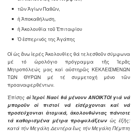
τῶν Ἁγίων Παθῶν,
ἡ Ἀποκαθήλωση,
ἡ Ἀκολουθία τοῦ Ἐπιταφίου
Ὁ ἑσπερινός της Ἀγάπης
Οἱ ὡς ἄνω ἱερές Ἀκολουθίες θά τελεσθοῦν σύμφωνα
μέ τό ὡρολόγιο πρόγραμμα τῆς Ἱερᾶς
Μητροπόλεώς μας καί αὐστηρῶς ΚΕΚΛΕΙΣΜΕΝΩΝ
ΤΩΝ ΘΥΡΩΝ μέ τέ συμμετοχή μόνο τῶν
προαναφερθέντων.
Ἐπίσης
οἱ Ἱεροί Ναοί θά μένουν ΑΝΟΙΚΤΟΙ γιά νά
μποροῦν οἱ πιστοί νά εἰσέρχονται καί νά
προσεύχονται ἀτομικά, ἀκολουθώντας πάντοτε
τά καθορισμένα μέτρα προφυλάξεων
ὡς ἑξῆς:
κατά τήν Μεγάλη Δευτέρα ἕως τήν Μεγάλη Πέμπτη