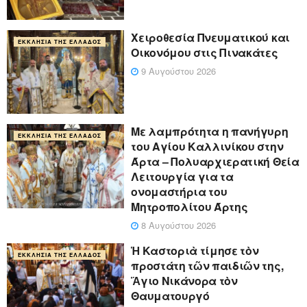
Χειροθεσία Πνευματικού και
ΕΚΚΛΗΣΊΑ ΤΗΣ ΕΛΛΆΔΟΣ
Οικονόμου στις Πινακάτες
9 Αυγούστου 2026
Με λαμπρότητα η πανήγυρη
ΕΚΚΛΗΣΊΑ ΤΗΣ ΕΛΛΆΔΟΣ
του Αγίου Καλλινίκου στην
Άρτα – Πολυαρχιερατική Θεία
Λειτουργία για τα
ονομαστήρια του
Μητροπολίτου Άρτης
8 Αυγούστου 2026
Ἡ Καστοριὰ τίμησε τὸν
ΕΚΚΛΗΣΊΑ ΤΗΣ ΕΛΛΆΔΟΣ
προστάτη τῶν παιδιῶν της,
Ἅγιο Νικάνορα τὸν
Θαυματουργό