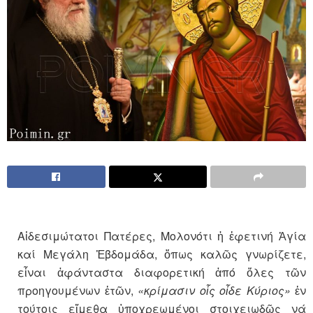
Αἰδεσιμώτατοι Πατέρες, Μολονότι ἡ ἐφετινή Ἁγία
καί Μεγάλη Ἑβδομάδα, ὅπως καλῶς γνωρίζετε,
εἶναι ἀφάνταστα διαφορετική ἀπό ὅλες τῶν
προηγουμένων ἐτῶν,
«κρίμασιν οἷς οἶδε Κύριος»
ἐν
τούτοις εἴμεθα ὑποχρεωμένοι στοιχειωδῶς νά