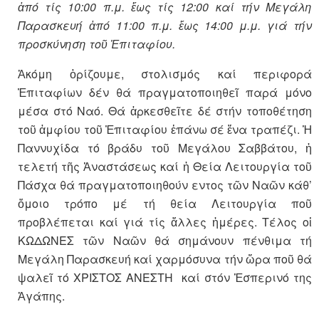
ἀπό τίς 10:00 π.μ. ἕως τίς 12:00 καί τήν Μεγάλη
Παρασκευή ἀπό 11:00 π.μ. ἕως 14:00 μ.μ. γιά τήν
προσκύνηση τοῦ Ἐπιταφίου.
Ἀκόμη ὁρίζουμε, στολισμός καί περιφορά
Ἐπιταφίων δέν θά πραγματοποιηθεῖ παρά μόνο
μέσα στό Ναό. Θά ἀρκεσθεῖτε δέ στήν τοποθέτηση
τοῦ ἀμφίου τοῦ Ἐπιταφίου ἐπάνω σέ ἕνα τραπέζι. Ἡ
Παννυχίδα τό βράδυ τοῦ Μεγάλου Σαββάτου, ἡ
τελετή τῆς Ἀναστάσεως καί ἡ Θεία Λειτουργία τοῦ
Πάσχα θά πραγματοποιηθούν εντος τῶν Ναῶν κάθ’
ὅμοιο τρόπο μέ τή θεία Λειτουργία ποῦ
προβλέπεται καί γιά τίς ἄλλες ἡμέρες. Τέλος οἱ
ΚΩΔΩΝΕΣ τῶν Ναῶν θά σημάνουν πένθιμα τή
Μεγάλη Παρασκευή καί χαρμόσυνα τήν ὥρα ποῦ θά
ψαλεῖ τό ΧΡΙΣΤΟΣ ΑΝΕΣΤΗ καί στόν Ἑσπερινό της
Ἀγάπης.