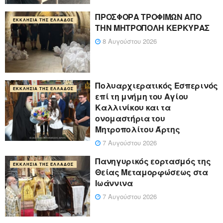
ΠΡΟΣΦΟΡΑ ΤΡΟΦΙΜΩΝ ΑΠΟ
ΕΚΚΛΗΣΊΑ ΤΗΣ ΕΛΛΆΔΟΣ
ΤΗΝ ΜΗΤΡΟΠΟΛΗ ΚΕΡΚΥΡΑΣ
8 Αυγούστου 2026
Πολυαρχιερατικός Εσπερινός
ΕΚΚΛΗΣΊΑ ΤΗΣ ΕΛΛΆΔΟΣ
επί τη μνήμη του Αγίου
Καλλινίκου και τα
ονομαστήρια του
Μητροπολίτου Άρτης
7 Αυγούστου 2026
Πανηγυρικός εορτασμός της
ΕΚΚΛΗΣΊΑ ΤΗΣ ΕΛΛΆΔΟΣ
Θείας Μεταμορφώσεως στα
Ιωάννινα
7 Αυγούστου 2026