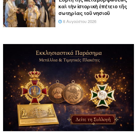
καὶ τὴν ἱστορικὴ ἐπέτειο τῆς
σωτηρίας τοῦ νησιοῦ
8 Αυγούστου 2026