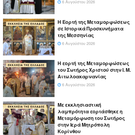
6 Αυγούστου 2026
Η Εορτή της Μεταμορφώσεως
ΕΚΚΛΗΣΊΑ ΤΗΣ ΕΛΛΆΔΟΣ
σε Ιστορικά Προσκυνήματα
της Μεσσηνίας
6 Αυγούστου 2026
Η εορτή της Μεταμορφώσεως
ΕΚΚΛΗΣΊΑ ΤΗΣ ΕΛΛΆΔΟΣ
του Σωτήρος Χριστού στην Ι. Μ.
Αιτωλοακαρνανίας
6 Αυγούστου 2026
Με εκκλησιαστική
ΕΚΚΛΗΣΊΑ ΤΗΣ ΕΛΛΆΔΟΣ
λαμπρότητα εορτάσθηκε η
Μεταμόρφωση του Σωτήρος
στην Ιερά Μητρόπολη
Κορίνθου