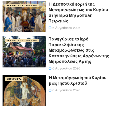
Η Δεσποτική εορτή της
ΕΚΚΛΗΣΊΑ ΤΗΣ ΕΛΛΆΔΟΣ
Μεταμορφώσεως του Κυρίου
στην Ιερά Μητρόπολη
Πειραιώς
6 Αυγούστου 2026
Πανηγύρισε το Ιερό
ΕΚΚΛΗΣΊΑ ΤΗΣ ΕΛΛΆΔΟΣ
Παρεκκλήσιο της
Μεταμορφώσεως στις
Κατασκηνώσεις Αρρένων της
Μητροπόλεως Άρτης
6 Αυγούστου 2026
Ἡ Μεταμόρφωση τοῦ Κυρίου
ΚΗΡΎΓΜΑΤΑ
μας Ἰησοῦ Χριστοῦ
6 Αυγούστου 2026