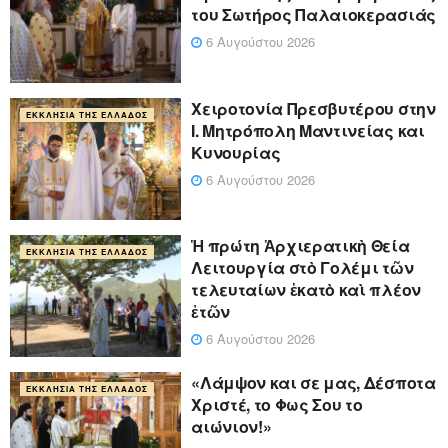
του Σωτήρος Παλαιοκερασιάς
6 Αυγούστου 2026
Xειροτονία Πρεσβυτέρου στην
ΕΚΚΛΗΣΊΑ ΤΗΣ ΕΛΛΆΔΟΣ
Ι. Μητρόπολη Μαντινείας και
Κυνουρίας
6 Αυγούστου 2026
Ἡ πρώτη Ἀρχιερατικὴ Θεία
ΕΚΚΛΗΣΊΑ ΤΗΣ ΕΛΛΆΔΟΣ
Λειτουργία στὸ Γολέμι τῶν
τελευταίων ἑκατὸ καὶ πλέον
ἐτῶν
6 Αυγούστου 2026
«Λάμψον και σε μας, Δέσποτα
ΕΚΚΛΗΣΊΑ ΤΗΣ ΕΛΛΆΔΟΣ
Χριστέ, το Φως Σου το
αιώνιον!»