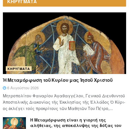
ΚΗΡΥΓΜΑΤΑ
ΚΗΡΎΓΜΑΤΑ
Ἡ Μεταμόρφωση τοῦ Κυρίου μας Ἰησοῦ Χριστοῦ
6 Αυγούστου 2026
Μητροπολίτου Φαναρίου Ἀγαθαγγέλου, Γενικοῦ Διευθυντοῦ
Ἀποστολικῆς Διακονίας τῆς Ἐκκλησίας τῆς Ἑλλάδος Ὁ Κύ­ρι­
ος ἐκλέγει τούς προ­κρί­τους τῶν Μα­θη­τῶν Του Πέ­τρο,...
Η Μεταμόρφωση είναι η γιορτή της
αλήθειας, της αποκάλυψης της δόξας του