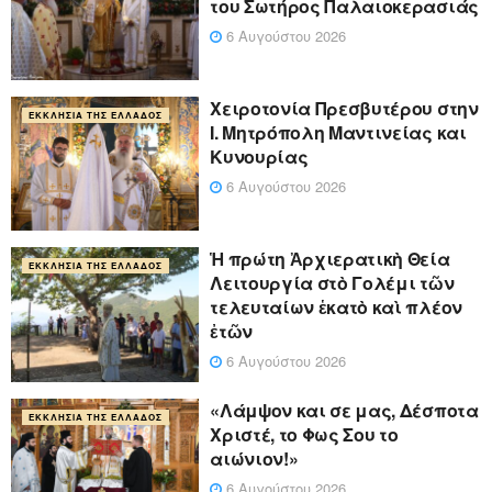
του Σωτήρος Παλαιοκερασιάς
6 Αυγούστου 2026
Xειροτονία Πρεσβυτέρου στην
ΕΚΚΛΗΣΊΑ ΤΗΣ ΕΛΛΆΔΟΣ
Ι. Μητρόπολη Μαντινείας και
Κυνουρίας
6 Αυγούστου 2026
Ἡ πρώτη Ἀρχιερατικὴ Θεία
ΕΚΚΛΗΣΊΑ ΤΗΣ ΕΛΛΆΔΟΣ
Λειτουργία στὸ Γολέμι τῶν
τελευταίων ἑκατὸ καὶ πλέον
ἐτῶν
6 Αυγούστου 2026
«Λάμψον και σε μας, Δέσποτα
ΕΚΚΛΗΣΊΑ ΤΗΣ ΕΛΛΆΔΟΣ
Χριστέ, το Φως Σου το
αιώνιον!»
6 Αυγούστου 2026