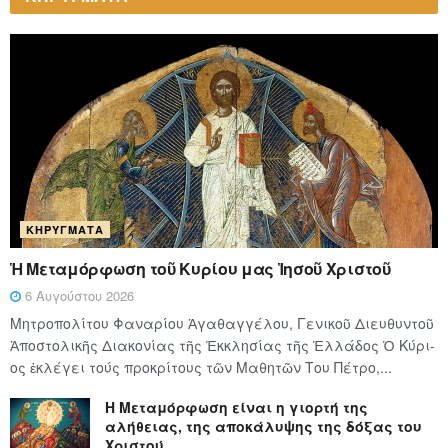
ΚΗΡΎΓΜΑΤΑ
Ἡ Μεταμόρφωση τοῦ Κυρίου μας Ἰησοῦ Χριστοῦ
6 Αυγούστου 2026
Μητροπολίτου Φαναρίου Ἀγαθαγγέλου, Γενικοῦ Διευθυντοῦ
Ἀποστολικῆς Διακονίας τῆς Ἐκκλησίας τῆς Ἑλλάδος Ὁ Κύ­ρι­
ος ἐκλέγει τούς προ­κρί­τους τῶν Μα­θη­τῶν Του Πέ­τρο,...
Η Μεταμόρφωση είναι η γιορτή της
αλήθειας, της αποκάλυψης της δόξας του
Χριστού