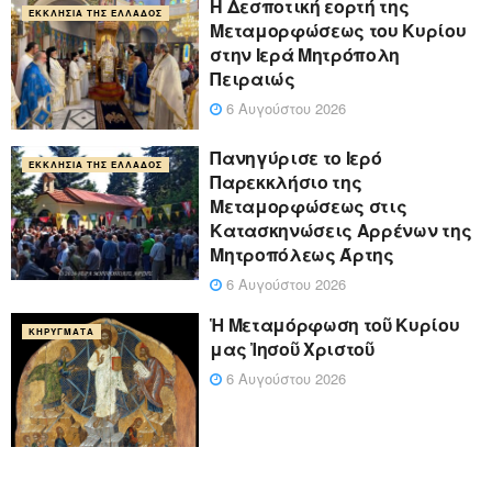
Η Δεσποτική εορτή της
ΕΚΚΛΗΣΊΑ ΤΗΣ ΕΛΛΆΔΟΣ
Μεταμορφώσεως του Κυρίου
στην Ιερά Μητρόπολη
Πειραιώς
6 Αυγούστου 2026
Πανηγύρισε το Ιερό
ΕΚΚΛΗΣΊΑ ΤΗΣ ΕΛΛΆΔΟΣ
Παρεκκλήσιο της
Μεταμορφώσεως στις
Κατασκηνώσεις Αρρένων της
Μητροπόλεως Άρτης
6 Αυγούστου 2026
Ἡ Μεταμόρφωση τοῦ Κυρίου
ΚΗΡΎΓΜΑΤΑ
μας Ἰησοῦ Χριστοῦ
6 Αυγούστου 2026