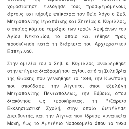
χοροστάτησε, ευλόγησε τους προσφερόμενους
άρτους και κήρυξε επίκαιρα τον θείο λόγο ο Σεβ.
Μητροπολίτης Ιεραπύτνης και Σητείας κ. Κύριλλος,
ο οποίος κόμισε τεμάχιο των ιερών λειψάνων του
Αγίου Νεκταρίου, το οποίο και τέθηκε προς
προσκύνηση κατά τη διάρκεια του Αρχιερατικού
Εσπερινού.
Στην ομιλία του ο Σεβ. κ. Κύριλλος αναφέρθηκε
στην επίγεια διαδρομή του αγίου, από τη Συληβρία
της Θράκης που γεννήθηκε το 1846, την Κων/πολη
που σπούδασε, την Αίγυπτο, όπου έξελέγη
Μητροπολίτης Πενταπόλεως, την Εύβοια, όπου
διακόνησε ως ιεροκήρυκας, τη Ριζάρειο
Εκκλησιαστική Σχολή, στην οποία διετέλεσε
Διευθυντής, και την Αίγινα που ίδρυσε γυναικεία
Μονή, έως το Αρετέειο Νοσοκομείο όπου το 1920