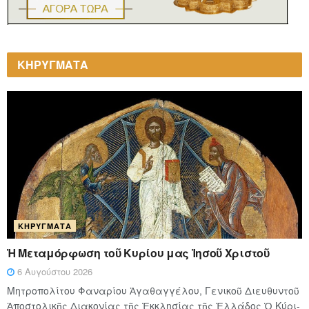
ΚΗΡΥΓΜΑΤΑ
ΚΗΡΎΓΜΑΤΑ
Ἡ Μεταμόρφωση τοῦ Κυρίου μας Ἰησοῦ Χριστοῦ
6 Αυγούστου 2026
Μητροπολίτου Φαναρίου Ἀγαθαγγέλου, Γενικοῦ Διευθυντοῦ
Ἀποστολικῆς Διακονίας τῆς Ἐκκλησίας τῆς Ἑλλάδος Ὁ Κύ­ρι­