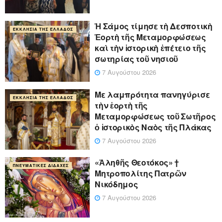
Ἡ Σάμος τίμησε τὴ Δεσποτικὴ
ΕΚΚΛΗΣΊΑ ΤΗΣ ΕΛΛΆΔΟΣ
Ἑορτὴ τῆς Μεταμορφώσεως
καὶ τὴν ἱστορικὴ ἐπέτειο τῆς
σωτηρίας τοῦ νησιοῦ
7 Αυγούστου 2026
Με λαμπρότητα πανηγύρισε
ΕΚΚΛΗΣΊΑ ΤΗΣ ΕΛΛΆΔΟΣ
τὴν ἑορτὴ τῆς
Μεταμορφώσεως τοῦ Σωτῆρος
ὁ ἱστορικὸς Ναὸς τῆς Πλάκας
7 Αυγούστου 2026
«Ἀληθῆς Θεοτόκος» †
ΠΝΕΥΜΑΤΙΚΈΣ ΔΙΔΑΧΈΣ
Μητροπολίτης Πατρῶν
Νικόδημος
7 Αυγούστου 2026