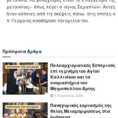
μετανοίας» όπως λέγει ο άγιος Σεραπίων». Αυτές
ήταν κάποιες από τις σκέψεις πάνω στις οποίες ο
π. Γεώργιος οικοδόμησε την ομιλία του.
Πρόσφατα
Άρθρα
Πολυαρχιερατικός Εσπερινός
ΕΚΚΛΗΣΊΑ ΤΗΣ ΕΛΛΆΔΟΣ
επί τη μνήμη του Αγίου
Καλλινίκου και τα
ονομαστήρια του
Μητροπολίτου Άρτης
7 Αυγούστου 2026
Πανηγυρικός εορτασμός της
ΕΚΚΛΗΣΊΑ ΤΗΣ ΕΛΛΆΔΟΣ
Θείας Μεταμορφώσεως στα
Ιωάννινα