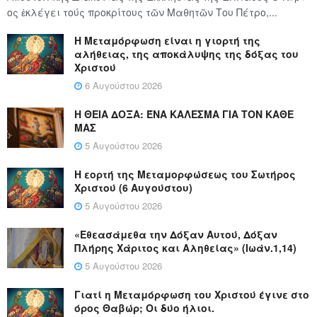
ος ἐκλέγει τούς προ­κρί­τους τῶν Μα­θη­τῶν Του Πέ­τρο,...
Η Μεταμόρφωση είναι η γιορτή της
αλήθειας, της αποκάλυψης της δόξας του
Χριστού
6 Αυγούστου 2026
Η ΘΕΙΑ ΔΟΞΑ: ΈΝΑ ΚΑΛΕΣΜΑ ΓΙΑ ΤΟΝ ΚΑΘΕ
ΜΑΣ
5 Αυγούστου 2026
Η εορτή της Μεταμορφώσεως του Σωτήρος
Χριστού (6 Αυγούστου)
5 Αυγούστου 2026
«Εθεασάμεθα την Δόξαν Αυτού, Δόξαν
Πλήρης Χάριτος και Αληθείας» (Ιωάν.1,14)
5 Αυγούστου 2026
Γιατί η Μεταμόρφωση του Χριστού έγινε στο
όρος Θαβώρ; Οι δύο ήλιοι.