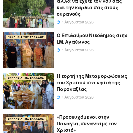
αλλά να έχετε τον νου σας
και την καρδιά σας στους
ουρανούς
7 Αυγούστου 2026
Ο Επιδαύρου Νικόδημος στην
ΕΚΚΛΗΣΊΑ ΤΗΣ ΕΛΛΆΔΟΣ
Ι.Μ. Αγάθωνος
7 Αυγούστου 2026
Η εορτή της Μεταμορφώσεως
ΕΚΚΛΗΣΊΑ ΤΗΣ ΕΛΛΆΔΟΣ
του Χριστού στα νησιά της
Παροναξίας
7 Αυγούστου 2026
«Προσευχόμενοι στην
ΕΚΚΛΗΣΊΑ ΤΗΣ ΕΛΛΆΔΟΣ
Παναγία, συναντάμε τον
Χριστό»