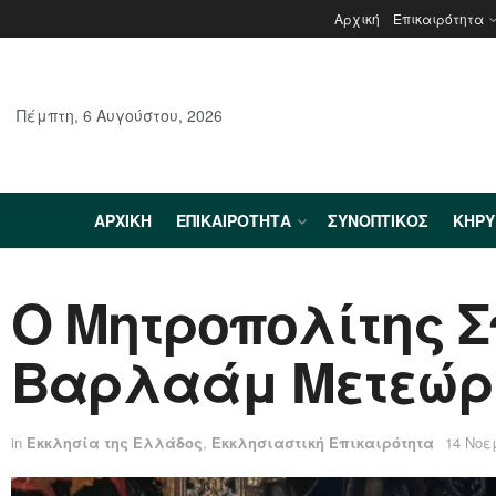
Αρχική
Επικαιρότητα
Πέμπτη, 6 Αυγούστου, 2026
ΑΡΧΙΚΉ
ΕΠΙΚΑΙΡΌΤΗΤΑ
ΣΥΝΟΠΤΙΚΌΣ
ΚΗΡ
Ο Μητροπολίτης Σ
Βαρλαάμ Μετεώρ
in
Εκκλησία της Ελλάδος
,
Εκκλησιαστική Επικαιρότητα
14 Νοε