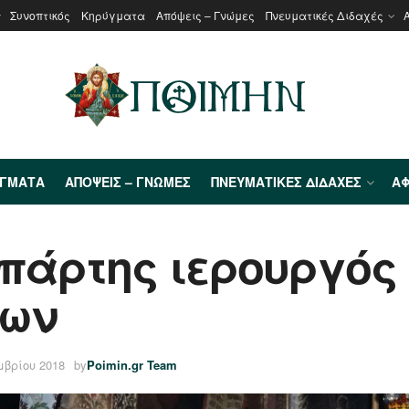
Συνοπτικός
Κηρύγματα
Απόψεις – Γνώμες
Πνευματικές Διδαχές
ΎΓΜΑΤΑ
ΑΠΌΨΕΙΣ – ΓΝΏΜΕΣ
ΠΝΕΥΜΑΤΙΚΈΣ ΔΙΔΑΧΈΣ
ΑΦ
πάρτης ιερουργός σ
ων
μβρίου 2018
by
Poimin.gr Team