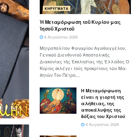
ΚΗΡΎΓΜΑΤΑ
Ἡ Μεταμόρφωση τοῦ Κυρίου μας
Ἰησοῦ Χριστοῦ
6 Αυγούστου 2026
Μητροπολίτου Φαναρίου Ἀγαθαγγέλου,
Γενικοῦ Διευθυντοῦ Ἀποστολικῆς
Διακονίας τῆς Ἐκκλησίας τῆς Ἑλλάδος Ὁ
Κύ­ρι­ος ἐκλέγει τούς προ­κρί­τους τῶν Μα­
θη­τῶν Του Πέ­τρο,...
Η Μεταμόρφωση
είναι η γιορτή της
αλήθειας, της
αποκάλυψης της
δόξας του Χριστού
6 Αυγούστου 2026