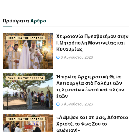
Πρόσφατα
Άρθρα
Xειροτονία Πρεσβυτέρου στην
ΕΚΚΛΗΣΊΑ ΤΗΣ ΕΛΛΆΔΟΣ
Ι. Μητρόπολη Μαντινείας και
Κυνουρίας
6 Αυγούστου 2026
Ἡ πρώτη Ἀρχιερατικὴ Θεία
ΕΚΚΛΗΣΊΑ ΤΗΣ ΕΛΛΆΔΟΣ
Λειτουργία στὸ Γολέμι τῶν
τελευταίων ἑκατὸ καὶ πλέον
ἐτῶν
6 Αυγούστου 2026
«Λάμψον και σε μας, Δέσποτα
ΕΚΚΛΗΣΊΑ ΤΗΣ ΕΛΛΆΔΟΣ
Χριστέ, το Φως Σου το
αιώνιον!»