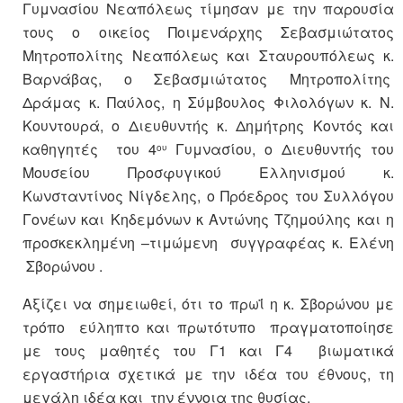
Γυμνασίου Νεαπόλεως τίμησαν με την παρουσία
τους ο οικείος Ποιμενάρχης Σεβασμιώτατος
Μητροπολίτης Νεαπόλεως και Σταυρουπόλεως κ.
Βαρνάβας, ο Σεβασμιώτατος Μητροπολίτης
Δράμας κ. Παύλος, η Σύμβουλος Φιλολόγων κ. Ν.
Κουντουρά, ο Διευθυντής κ. Δημήτρης Κοντός και
καθηγητές του 4
Γυμνασίου, ο Διευθυντής του
ου
Μουσείου Προσφυγικού Ελληνισμού κ.
Κωνσταντίνος Νίγδελης, ο Πρόεδρος του Συλλόγου
Γονέων και Κηδεμόνων κ Αντώνης Τζημούλης και η
προσκεκλημένη –τιμώμενη συγγραφέας κ. Ελένη
Σβορώνου .
Αξίζει να σημειωθεί, ότι το πρωΐ η κ. Σβορώνου με
τρόπο εύληπτο και πρωτότυπο πραγματοποίησε
με τους μαθητές του Γ1 και Γ4 βιωματικά
εργαστήρια σχετικά με την ιδέα του έθνους, τη
μεγάλη ιδέα και την έννοια της θυσίας.