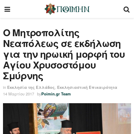
Ο Μητροπολίτης
Νεαπόλεως σε εκδήλωση
για την ηρωική μορφή του
Αγίου Χρυσοστόμου
Σμύρνης
in
Εκκλησία της Ελλάδος
,
Εκκλησιαστική Επικαιρότητα
14 Μαρτίου 2017
by
Poimin.gr Team