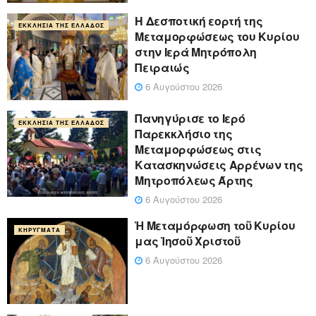
Η Δεσποτική εορτή της
ΕΚΚΛΗΣΊΑ ΤΗΣ ΕΛΛΆΔΟΣ
Μεταμορφώσεως του Κυρίου
στην Ιερά Μητρόπολη
Πειραιώς
6 Αυγούστου 2026
Πανηγύρισε το Ιερό
ΕΚΚΛΗΣΊΑ ΤΗΣ ΕΛΛΆΔΟΣ
Παρεκκλήσιο της
Μεταμορφώσεως στις
Κατασκηνώσεις Αρρένων της
Μητροπόλεως Άρτης
6 Αυγούστου 2026
Ἡ Μεταμόρφωση τοῦ Κυρίου
ΚΗΡΎΓΜΑΤΑ
μας Ἰησοῦ Χριστοῦ
6 Αυγούστου 2026