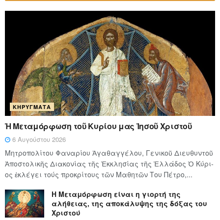
ΚΗΡΎΓΜΑΤΑ
Ἡ Μεταμόρφωση τοῦ Κυρίου μας Ἰησοῦ Χριστοῦ
6 Αυγούστου 2026
Μητροπολίτου Φαναρίου Ἀγαθαγγέλου, Γενικοῦ Διευθυντοῦ
Ἀποστολικῆς Διακονίας τῆς Ἐκκλησίας τῆς Ἑλλάδος Ὁ Κύ­ρι­
ος ἐκλέγει τούς προ­κρί­τους τῶν Μα­θη­τῶν Του Πέ­τρο,...
Η Μεταμόρφωση είναι η γιορτή της
αλήθειας, της αποκάλυψης της δόξας του
Χριστού