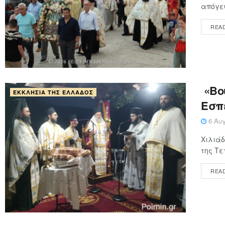
απόγευ
REA
«Βού
ΕΚΚΛΗΣΊΑ ΤΗΣ ΕΛΛΆΔΟΣ
Εσπ
6 Αυγ
Χιλιάδ
της Τε
REA