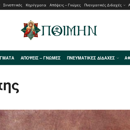
Συνοπτικός
Κηρύγματα
Απόψεις – Γνώμες
Πνευματικές Διδαχές
ΎΓΜΑΤΑ
ΑΠΌΨΕΙΣ – ΓΝΏΜΕΣ
ΠΝΕΥΜΑΤΙΚΈΣ ΔΙΔΑΧΈΣ
ΑΦ
της