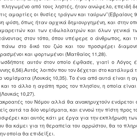
ν πληγωμένο από τους ληστές, ήταν ανώφελο, επειδή 
 τις αμαρτίες οι θυσίες τράγων και ταύρων’’(Εβραίους 9
νη φύση, όπως ήταν αρχικά δημιουργημένη, και στην οπ
Σαμαρειτών και των ειδωλολατρών και όλων γενικά τ
φτάνοντας στον τόπο, όπου υπέφερε ο άνθρωπος, και τ
ν πάνω στο δικό του ζώο και του προσφέρει διαμονή
ρασμένοι και φορτωμένοι (Ματθαίος 11,28).
πωσδήποτε αυτόν στον οποίο έφθασε, γιατί ο Λόγος έ
ωάννης 6,56).Αυτός λοιπόν που τον δέχεται στο κατάλυμά 
ο νομίσματα (Λουκάς 10,35). Το ένα από αυτά είναι η α
 και το άλλο η αγάπη προς τον πλησίον, η οποία είναι
Λουκάς 10,27).
 ακροατές του Νόμου αλλά θα ανακηρυχτούν ενάρετοι ο
νείς αυτά τα δύο νομίσματα, και εννοώ την πίστη προς τ
σφέρει και αυτός κάτι με έργα για την εκπλήρωση των
που θα κάμει για τη θεραπεία του αρρώστου, θα το πλη
ν οποία θα επιδείξει.