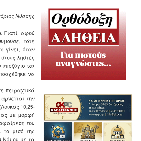
γόριος Νύσσης
. Γιατί, αφού
υμούσε, τότε
α γίνει, όταν
ε στους ληστές
υ υποζύγιο και
υποσχέθηκε να
σε πειραχτικά
 αρνείται την
(Λουκάς 10,25-
ρίας με μορφή
 αφαίρεση του
 το μισό της
υ Νόμου με τα