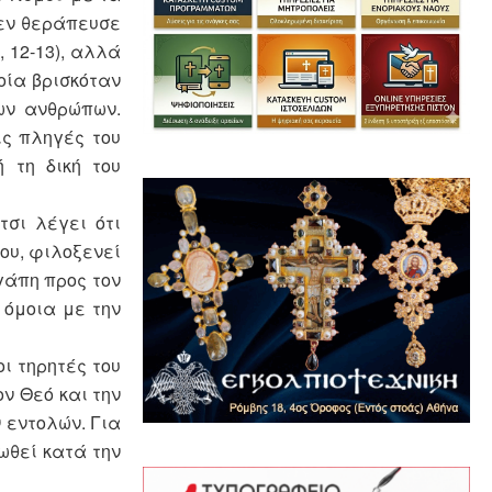
δεν θεράπευσε
, 12-13), αλλά
οία βρισκόταν
ων ανθρώπων.
ις πληγές του
 τη δική του
τσι λέγει ότι
του, φιλοξενεί
γάπη προς τον
 όμοια με την
ι τηρητές του
ον Θεό και την
 εντολών. Για
ρωθεί κατά την