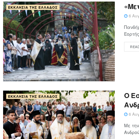
«Με
ΕΚΚΛΗΣΊΑ ΤΗΣ ΕΛΛΆΔΟΣ
6 Αυγ
Πανδήμ
Εορτής
REA
Ο Ε
ΕΚΚΛΗΣΊΑ ΤΗΣ ΕΛΛΆΔΟΣ
Ανδ
6 Αυγ
Με την
Ανδρού