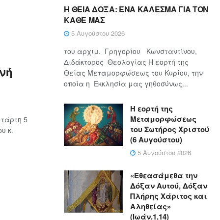
Η ΘΕΙΑ ΔΟΞΑ: ΈΝΑ ΚΑΛΕΣΜΑ ΓΙΑ ΤΟΝ
ΚΑΘΕ ΜΑΣ
5 Αυγούστου 2026
του αρχιμ. Γρηγορίου Κωνσταντίνου,
Διδάκτορος Θεολογίας Η εορτή της
νή
Θείας Μεταμορφώσεως του Κυρίου, την
οποία η Εκκλησία μας γηθοσύνως...
Η εορτή της
Μεταμορφώσεως
τάρτη 5
του Σωτήρος Χριστού
υ κ.
(6 Αυγούστου)
5 Αυγούστου 2026
«Εθεασάμεθα την
Δόξαν Αυτού, Δόξαν
Πλήρης Χάριτος και
Αληθείας»
(Ιωάν.1,14)