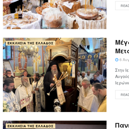
REA
Μέγ
ΕΚΚΛΗΣΊΑ ΤΗΣ ΕΛΛΆΔΟΣ
Μετ
6 Αυγ
Στην 
Αυγούσ
Ιερώνυ
REA
Παν
ΕΚΚΛΗΣΊΑ ΤΗΣ ΕΛΛΆΔΟΣ