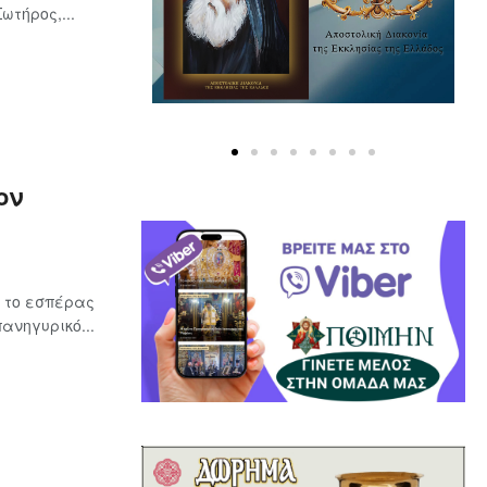
τήρος,...
ον
υ το εσπέρας
ανηγυρικό...