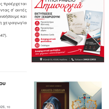
ώς προέρχεται
ντας σ’ αυτές
ανοήσουμε και
τη χειραγωγία
47).
ου
26, το