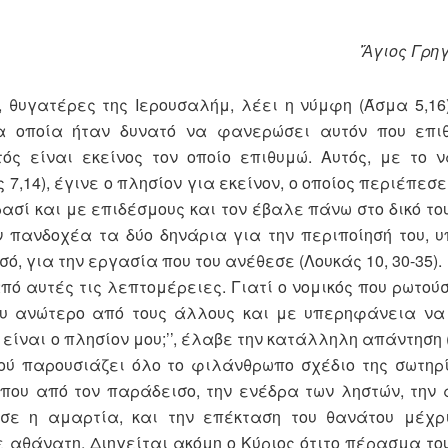
Ἅγιος Γρη
 θυγατέρες της Ιερουσαλήμ, λέει η νύμφη (Άσμα 5,16)
α οποία ήταν δυνατό να φανερώσει αυτόν που επιθ
τός είναι εκείνος τον οποίο επιθυμώ. Αυτός, με το ν
 7,14), έγινε ο πλησίον για εκείνον, ο οποίος περιέπεσ
ασί και με επιδέσμους και τον έβαλε πάνω στο δικό το
ν πανδοχέα τα δύο δηνάρια για την περιποίησή του, 
ό, για την εργασία που του ανέθεσε (Λουκάς 10, 30-35).
πό αυτές τις λεπτομέρειες. Γιατί ο νομικός που ρωτού
ου ανώτερο από τους άλλους και με υπερηφάνεια να
 είναι ο πλησίον μου;’’, έλαβε την κατάλληλη απάντηση 
εού παρουσιάζει όλο το φιλάνθρωπο σχέδιο της σωτη
ώπου από τον παράδεισο, την ενέδρα των ληστών, την
ε η αμαρτία, και την επέκταση του θανάτου μέχρι
 αθάνατη. Διηγείται ακόμη ο Κύριος ότιτο πέρασμα το