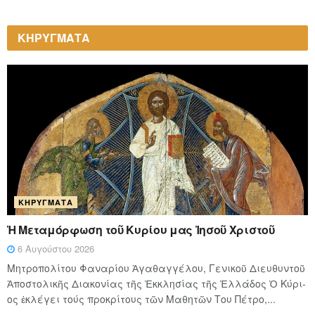
ΚΗΡΥΓΜΑΤΑ
ΚΗΡΎΓΜΑΤΑ
Ἡ Μεταμόρφωση τοῦ Κυρίου μας Ἰησοῦ Χριστοῦ
6 Αυγούστου 2026
Μητροπολίτου Φαναρίου Ἀγαθαγγέλου, Γενικοῦ Διευθυντοῦ
Ἀποστολικῆς Διακονίας τῆς Ἐκκλησίας τῆς Ἑλλάδος Ὁ Κύ­ρι­
ος ἐκλέγει τούς προ­κρί­τους τῶν Μα­θη­τῶν Του Πέ­τρο,...