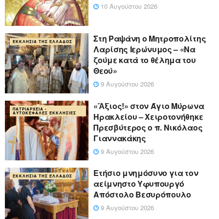
10 Αυγούστου 2026
Στη Ραψάνη ο Μητροπολίτης
ΕΚΚΛΗΣΊΑ ΤΗΣ ΕΛΛΆΔΟΣ
Λαρίσης Ιερώνυμος – «Να
ζούμε κατά το θέλημα του
Θεού»
9 Αυγούστου 2026
«Ἄξιος!» στον Άγιο Μύρωνα
ΠΑΤΡΙΑΡΧΕΊΑ -
ΑΥΤΟΚΈΦΑΛΕΣ ΕΚΚΛΗΣΊΕΣ
Ηρακλείου – Χειροτονήθηκε
Πρεσβύτερος ο π. Νικόλαος
Γιαννακάκης
9 Αυγούστου 2026
Ετήσιο μνημόσυνο για τον
ΕΚΚΛΗΣΊΑ ΤΗΣ ΕΛΛΆΔΟΣ
αείμνηστο Υφυπουργό
Απόστολο Βεσυρόπουλο
9 Αυγούστου 2026