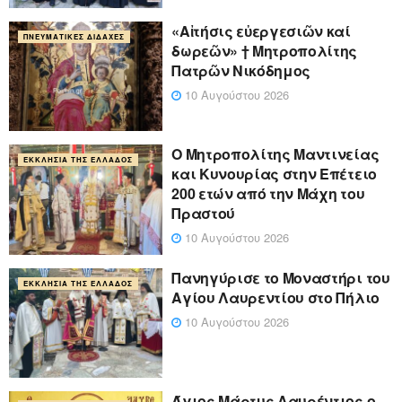
«Αἰτήσις εὐεργεσιῶν καί
ΠΝΕΥΜΑΤΙΚΈΣ ΔΙΔΑΧΈΣ
δωρεῶν» † Μητροπολίτης
Πατρῶν Νικόδημος
10 Αυγούστου 2026
Ο Μητροπολίτης Μαντινείας
ΕΚΚΛΗΣΊΑ ΤΗΣ ΕΛΛΆΔΟΣ
και Κυνουρίας στην Επέτειο
200 ετών από την Μάχη του
Πραστού
10 Αυγούστου 2026
Πανηγύρισε το Μοναστήρι του
ΕΚΚΛΗΣΊΑ ΤΗΣ ΕΛΛΆΔΟΣ
Αγίου Λαυρεντίου στο Πήλιο
10 Αυγούστου 2026
Άγιος Μάρτυς Λαυρέντιος ο