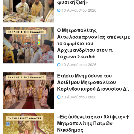
φυσική ζωή»
10 Αυγούστου 2026
Ο Μητροπολίτης
ΕΚΚΛΗΣΊΑ ΤΗΣ ΕΛΛΆΔΟΣ
Αιτωλοακαρνανίας απένειμε
το οφφίκιο του
Αρχιμανδρίτου στον π.
Τύχωνα Σκιαδά
10 Αυγούστου 2026
Ετήσιο Μνημόσυνο του
ΕΚΚΛΗΣΊΑ ΤΗΣ ΕΛΛΆΔΟΣ
Αοιδίμου Μητροπολίτου
Κορίνθου κυρού Διονυσίου Δ΄.
10 Αυγούστου 2026
«Eἰς ἀσθενείας και θλίψεις» †
ΠΝΕΥΜΑΤΙΚΈΣ ΔΙΔΑΧΈΣ
Μητροπολίτης Πατρῶν
Νικόδημος