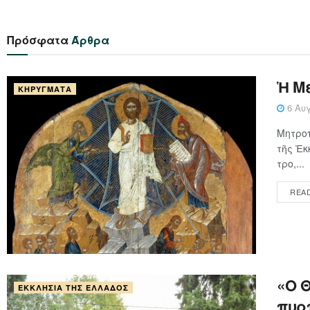
Πρόσφατα
Άρθρα
Ἡ Μ
ΚΗΡΎΓΜΑΤΑ
6 Αυγ
Μητροπ
τῆς Ἐκ
τρο,...
REA
«Ο 
ΕΚΚΛΗΣΊΑ ΤΗΣ ΕΛΛΆΔΟΣ
πυρ