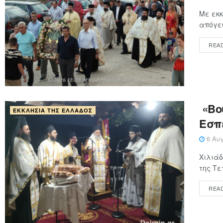
Με εκκ
απόγευ
REA
«Βού
ΕΚΚΛΗΣΊΑ ΤΗΣ ΕΛΛΆΔΟΣ
Εσπ
6 Αυγ
Χιλιάδ
της Τε
REA