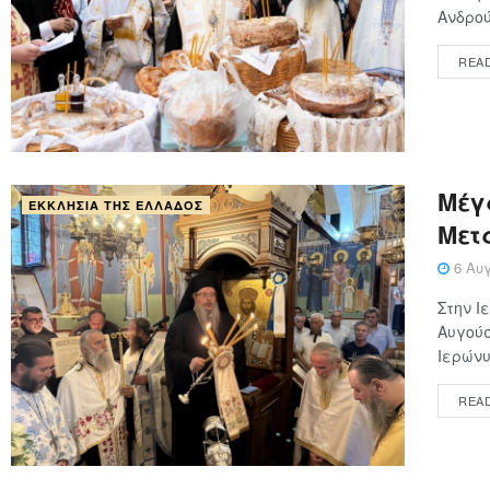
Ανδρού
REA
Μέγ
ΕΚΚΛΗΣΊΑ ΤΗΣ ΕΛΛΆΔΟΣ
Μετ
6 Αυγ
Στην 
Αυγούσ
Ιερώνυ
REA