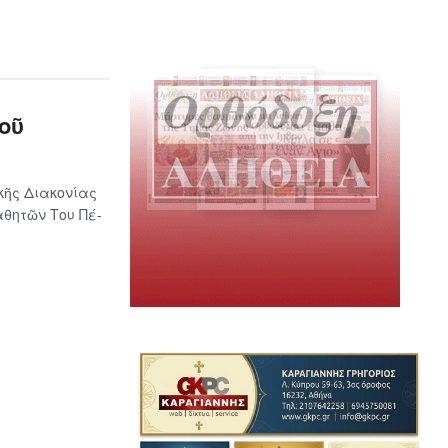
οῦ
κῆς Διακονίας
­θη­τῶν Του Πέ­