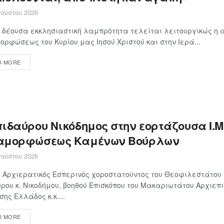
ούστου 2026
 δέουσα εκκλησιαστική λαμπρότητα τελείται λειτουργικώς η α
ρφώσεως του Κυρίου μας Ιησού Χριστού και στην Ιερά...
D MORE
ιδαύρου Νικόδημος στην εορτάζουσα Ι.Μ
αμορφώσεως Καμένων Βούρλων
ούστου 2026
Αρχιερατικός Εσπερινός χοροστατούντος του Θεοφιλεστάτου 
ρου κ. Νικοδήμου, βοηθού Επισκόπου του Μακαριωτάτου Αρχιεπ
σης Ελλάδος κ.κ....
D MORE