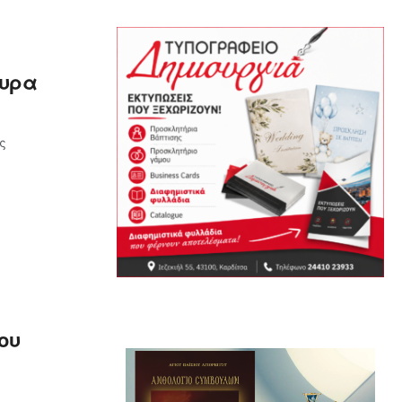
κυρα
ς
ου