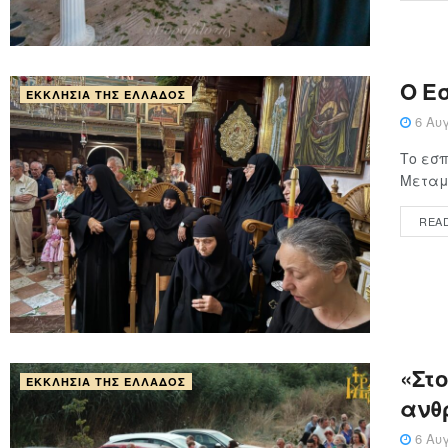
Ο Ε
ΕΚΚΛΗΣΊΑ ΤΗΣ ΕΛΛΆΔΟΣ
6 Αυγ
Το εσπ
Μεταμο
REA
«Στ
ΕΚΚΛΗΣΊΑ ΤΗΣ ΕΛΛΆΔΟΣ
ανθ
6 Αυγ