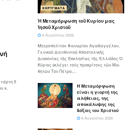
ΚΗΡΎΓΜΑΤΑ
Ἡ Μεταμόρφωση τοῦ Κυρίου μας
Ἰησοῦ Χριστοῦ
6 Αυγούστου 2026
Μητροπολίτου Φαναρίου Ἀγαθαγγέλου,
νή
Γενικοῦ Διευθυντοῦ Ἀποστολικῆς
Διακονίας τῆς Ἐκκλησίας τῆς Ἑλλάδος Ὁ
Κύ­ρι­ος ἐκλέγει τούς προ­κρί­τους τῶν Μα­
θη­τῶν Του Πέ­τρο,...
τάρτη 5
Η Μεταμόρφωση
υ κ.
είναι η γιορτή της
αλήθειας, της
αποκάλυψης της
δόξας του Χριστού
6 Αυγούστου 2026