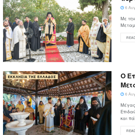
6 Αυγ
Με την
Μεταμο
REA
Ο Επ
ΕΚΚΛΗΣΊΑ ΤΗΣ ΕΛΛΆΔΟΣ
Μετ
6 Αυγ
Μέγας 
Επιδαύ
και πά
REA