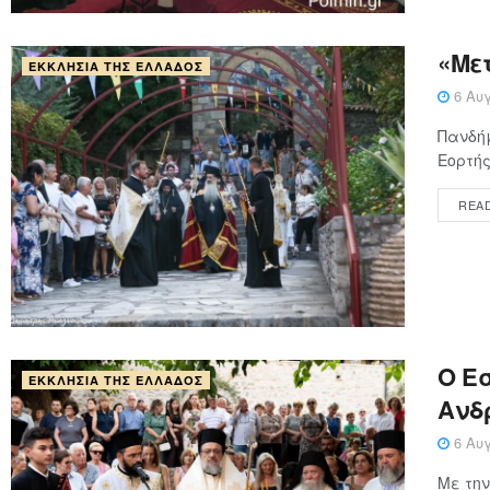
«Με
ΕΚΚΛΗΣΊΑ ΤΗΣ ΕΛΛΆΔΟΣ
6 Αυγ
Πανδήμ
Εορτής
REA
Ο Ε
ΕΚΚΛΗΣΊΑ ΤΗΣ ΕΛΛΆΔΟΣ
Ανδ
6 Αυγ
Με την