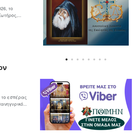
26, το
τήρος,...
ον
υ το εσπέρας
ανηγυρικό...