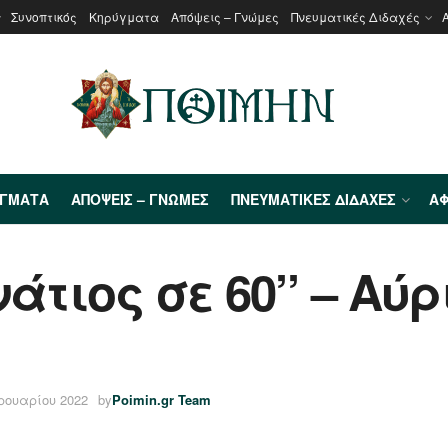
Συνοπτικός
Κηρύγματα
Απόψεις – Γνώμες
Πνευματικές Διδαχές
ΎΓΜΑΤΑ
ΑΠΌΨΕΙΣ – ΓΝΏΜΕΣ
ΠΝΕΥΜΑΤΙΚΈΣ ΔΙΔΑΧΈΣ
ΑΦ
άτιος σε 60’’ – Αύρ
ρουαρίου 2022
by
Poimin.gr Team