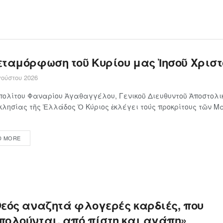
εταμόρφωση τοῦ Κυρίου μας Ἰησοῦ Χριστ
ούστου 2026
ολίτου Φαναρίου Ἀγαθαγγέλου, Γενικοῦ Διευθυντοῦ Ἀποστολι
κλησίας τῆς Ἑλλάδος Ὁ Κύ­ρι­ος ἐκλέγει τούς προ­κρί­τους τῶν Μα
D MORE
Θεός αναζητά φλογερές καρδιές, που
πολούνται, από πίστη και αγάπη»