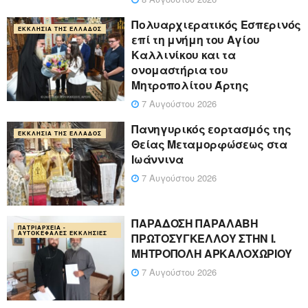
Πολυαρχιερατικός Εσπερινός
ΕΚΚΛΗΣΊΑ ΤΗΣ ΕΛΛΆΔΟΣ
επί τη μνήμη του Αγίου
Καλλινίκου και τα
ονομαστήρια του
Μητροπολίτου Άρτης
7 Αυγούστου 2026
Πανηγυρικός εορτασμός της
ΕΚΚΛΗΣΊΑ ΤΗΣ ΕΛΛΆΔΟΣ
Θείας Μεταμορφώσεως στα
Ιωάννινα
7 Αυγούστου 2026
ΠΑΡΑΔΟΣΗ ΠΑΡΑΛΑΒΗ
ΠΑΤΡΙΑΡΧΕΊΑ -
ΑΥΤΟΚΈΦΑΛΕΣ ΕΚΚΛΗΣΊΕΣ
ΠΡΩΤΟΣΥΓΚΕΛΛΟΥ ΣΤΗΝ Ι.
ΜΗΤΡΟΠΟΛΗ ΑΡΚΑΛΟΧΩΡΙΟΥ
7 Αυγούστου 2026