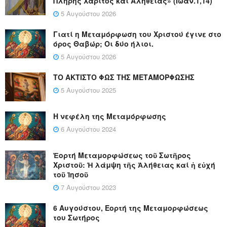
Πλήρης Χάριτος και Αληθείας» (Ιωάν.1,14)
5 Αυγούστου 2026
Γιατί η Μεταμόρφωση του Χριστού έγινε στο
όρος Θαβώρ; Οι δύο ήλιοι.
5 Αυγούστου 2026
ΤΟ ΑΚΤΙΣΤΟ ΦΩΣ ΤΗΣ ΜΕΤΑΜΟΡΦΩΣΗΣ
5 Αυγούστου 2025
Η νεφέλη της Μεταμόρφωσης
6 Αυγούστου 2024
Ἑορτή Μεταμορφώσεως τοῦ Σωτῆρος
Χριστοῦ: Ἡ λάμψη τῆς Ἀλήθειας καί ἡ εὐχή
τοῦ Ἰησοῦ
7 Αυγούστου 2023
6 Αυγούστου, Εορτή της Μεταμορφώσεως
του Σωτήρος