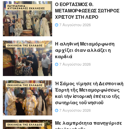
Ο ΕΟΡΤΑΣΜΟΣ Θ.
ΠΑΤΡΙΑΡΧΕΊΑ -
ΑΥΤΟΚΈΦΑΛΕΣ ΕΚΚΛΗΣΊΕΣ
ΜΕΤΑΜΟΡΦΩΣΕΩΣ ΣΩΤΗΡΟΣ
ΧΡΙΣΤΟΥ ΣΤΗ ΛΕΡΟ
7 Αυγούστου 2026
Η αληθινή Μεταμόρφωση
ΕΚΚΛΗΣΊΑ ΤΗΣ ΕΛΛΆΔΟΣ
αρχίζει όταν αλλάζει η
καρδιά
7 Αυγούστου 2026
Ἡ Σάμος τίμησε τὴ Δεσποτικὴ
ΕΚΚΛΗΣΊΑ ΤΗΣ ΕΛΛΆΔΟΣ
Ἑορτὴ τῆς Μεταμορφώσεως
καὶ τὴν ἱστορικὴ ἐπέτειο τῆς
σωτηρίας τοῦ νησιοῦ
7 Αυγούστου 2026
Με λαμπρότητα πανηγύρισε
ΕΚΚΛΗΣΊΑ ΤΗΣ ΕΛΛΆΔΟΣ