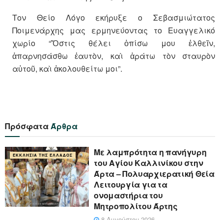
Τον Θείο Λόγο εκήρυξε ο Σεβασμιώτατος
Ποιμενάρχης μας ερμηνεύοντας το Ευαγγελικό
χωρίο “Ὅστις θέλει ὀπίσω μου ἐλθεῖν,
ἀπαρνησάσθω ἑαυτὸν, καὶ ἀράτω τὸν σταυρὸν
αὐτοῦ, καὶ ἀκολουθείτω μοι”.
Πρόσφατα
Άρθρα
Με λαμπρότητα η πανήγυρη
ΕΚΚΛΗΣΊΑ ΤΗΣ ΕΛΛΆΔΟΣ
του Αγίου Καλλινίκου στην
Άρτα – Πολυαρχιερατική Θεία
Λειτουργία για τα
ονομαστήρια του
Μητροπολίτου Άρτης
8 Αυγούστου 2026