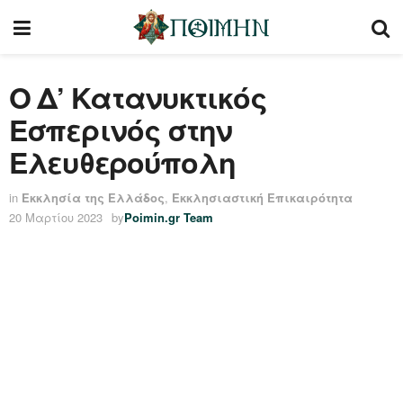
Ο Δ’ Κατανυκτικός
Εσπερινός στην
Ελευθερούπολη
in
Εκκλησία της Ελλάδος
,
Εκκλησιαστική Επικαιρότητα
20 Μαρτίου 2023
by
Poimin.gr Team