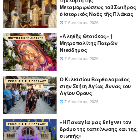
τὴν ἑορτὴ τῆς
Μεταμορφώσεως τοῦ Σωτῆρος
ὁ ἱστορικὸς Ναὸς τῆς Πλάκας
7 Αυγούστου 2026
«Ἀληθῆς Θεοτόκος» †
ΠΝΕΥΜΑΤΙΚΈΣ ΔΙΔΑΧΈΣ
Μητροπολίτης Πατρῶν
Νικόδημος
7 Αυγούστου 2026
Ο Κιλκισίου Βαρθολομαίος
ΕΚΚΛΗΣΊΑ ΤΗΣ ΕΛΛΆΔΟΣ
στην Σκήτη Αγίας Άννας του
Αγίου Όρους
7 Αυγούστου 2026
«Η Παναγία μας δείχνει τον
ΕΚΚΛΗΣΊΑ ΤΗΣ ΕΛΛΆΔΟΣ
δρόμο της ταπείνωσης και της
σιωπής»