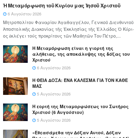
Ἡ Μεταμόρφωση τοῦ Κυρίου μας Ἰησοῦ Χριστοῦ
6 Αυγούστου 2026
Μητροπολίτου Φαναρίου Ἀγαθαγγέλου, Γενικοῦ Διευθυντοῦ
Ἀποστολικῆς Διακονίας τῆς Ἐκκλησίας τῆς Ἑλλάδος Ὁ Κύ­ρι­
ος ἐκλέγει τούς προ­κρί­τους τῶν Μα­θη­τῶν Του Πέ­τρο,...
Η Μεταμόρφωση είναι η γιορτή της
αλήθειας, της αποκάλυψης της δόξας του
Χριστού
6 Αυγούστου 2026
Η ΘΕΙΑ ΔΟΞΑ: ΈΝΑ ΚΑΛΕΣΜΑ ΓΙΑ ΤΟΝ ΚΑΘΕ
ΜΑΣ
5 Αυγούστου 2026
Η εορτή της Μεταμορφώσεως του Σωτήρος
Χριστού (6 Αυγούστου)
5 Αυγούστου 2026
«Εθεασάμεθα την Δόξαν Αυτού, Δόξαν