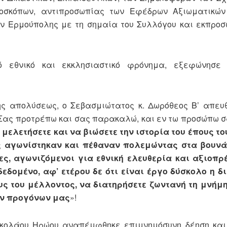
ροσκόπων, αντιπροσωπίας των Εφέδρων Αξιωματικών
ν Ερμούπολης με τη σημαία του Συλλόγου και εκπρο
 εθνικό και εκκλησιαστικό φρόνημα, εξεφώνησε
ης απολύσεως, ο Σεβασμιώτατος κ. Δωρόθεος Β’ απευ
Σας προτρέπω και σας παρακαλώ, και εν τω προσώπω σ
μελετήσετε και να βιώσετε την ιστορία του έπους του
ας αγωνίστηκαν και πέθαναν πολεμώντας στα βουνά
ες, αγωνιζόμενοι για εθνική ελευθερία και αξιοπρέ
δεδομένο, αφ’ ετέρου δε ότι είναι έργο δύσκολο η δ
ς του μέλλοντος, να διατηρήσετε ζωντανή τη μνήμη
ων προγόνων μας
»!
Νικολάου Ηρώου αναπέμφθηκε επιμνημόσυνη δέηση κα