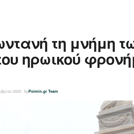
ωντανή τη μνήμη τ
του ηρωικού φρονή
ωβρίου 2020
by
Poimin.gr Team