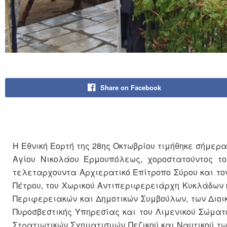
Share on Facebook
Η Εθνική Εορτή της 28ης Οκτωβρίου τιμήθηκε σήμερα
Αγίου Νικολάου Ερμουπόλεως, χοροστατούντος τ
τελεταρχουντα Αρχιερατικό Επίτροπο Σύρου και τον
Πέτρου, του Χωρικού Αντιπεριφερειάρχη Κυκλάδων κ
Περιφερειακών και Δημοτικών Συμβούλων, των Διοι
Πυροσβεστικής Υπηρεσίας και του Λιμενικού Σώματο
Στρατιωτικών Σχηματισμών Πεζικού και Ναυτικού τω