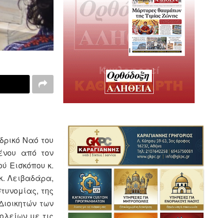
δρικό Ναό του
ένου από τον
ύ Εισκόπου κ.
κ. Λειβαδάρα,
τυνομίας, της
Διοικητών των
ολείων με τις