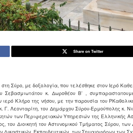
Share on Twitter
 στη Σύρο, με δοξολογία, που τελέσθηκε στον Ιερό Καθε
ου Σεβασμιωτάτου κ. Δωροθέου Β’ , συμπαραστατουμ
 ιερό Κλήρο της νήσου, με την παρουσία του ΡΚαθολικο
. Γ. Λεονταρίτη, του Δημάρχου Σύρου-Ερμούπολης κ. Νι
κητών των Περιφερειακών Υπηρεσιών της Ελληνικής Ασ
ς, του Διοικητή του Αστυνομικού Τμήματος Σύρου, των 
ν Δικαστικών, Εκπαιδευτικών, των Σημαιοφόρων των Σχ