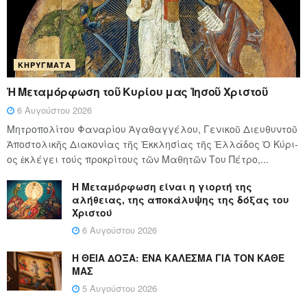
ΚΗΡΎΓΜΑΤΑ
Ἡ Μεταμόρφωση τοῦ Κυρίου μας Ἰησοῦ Χριστοῦ
6 Αυγούστου 2026
Μητροπολίτου Φαναρίου Ἀγαθαγγέλου, Γενικοῦ Διευθυντοῦ
Ἀποστολικῆς Διακονίας τῆς Ἐκκλησίας τῆς Ἑλλάδος Ὁ Κύ­ρι­
ος ἐκλέγει τούς προ­κρί­τους τῶν Μα­θη­τῶν Του Πέ­τρο,...
Η Μεταμόρφωση είναι η γιορτή της
αλήθειας, της αποκάλυψης της δόξας του
Χριστού
6 Αυγούστου 2026
Η ΘΕΙΑ ΔΟΞΑ: ΈΝΑ ΚΑΛΕΣΜΑ ΓΙΑ ΤΟΝ ΚΑΘΕ
ΜΑΣ
5 Αυγούστου 2026