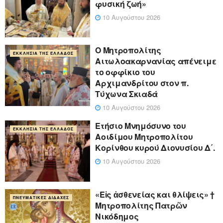
φυσική ζωή»
10 Αυγούστου 2026
Ο Μητροπολίτης
ΕΚΚΛΗΣΊΑ ΤΗΣ ΕΛΛΆΔΟΣ
Αιτωλοακαρνανίας απένειμε
το οφφίκιο του
Αρχιμανδρίτου στον π.
Τύχωνα Σκιαδά
10 Αυγούστου 2026
Ετήσιο Μνημόσυνο του
ΕΚΚΛΗΣΊΑ ΤΗΣ ΕΛΛΆΔΟΣ
Αοιδίμου Μητροπολίτου
Κορίνθου κυρού Διονυσίου Δ΄.
10 Αυγούστου 2026
«Eἰς ἀσθενείας και θλίψεις» †
ΠΝΕΥΜΑΤΙΚΈΣ ΔΙΔΑΧΈΣ
Μητροπολίτης Πατρῶν
Νικόδημος