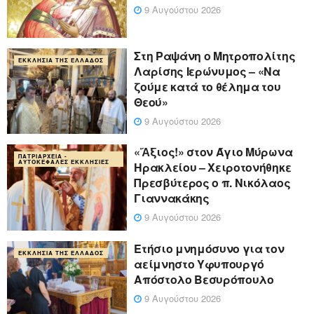
9 Αυγούστου 2026
Στη Ραψάνη ο Μητροπολίτης
ΕΚΚΛΗΣΊΑ ΤΗΣ ΕΛΛΆΔΟΣ
Λαρίσης Ιερώνυμος – «Να
ζούμε κατά το θέλημα του
Θεού»
9 Αυγούστου 2026
«Ἄξιος!» στον Άγιο Μύρωνα
ΠΑΤΡΙΑΡΧΕΊΑ -
ΑΥΤΟΚΈΦΑΛΕΣ ΕΚΚΛΗΣΊΕΣ
Ηρακλείου – Χειροτονήθηκε
Πρεσβύτερος ο π. Νικόλαος
Γιαννακάκης
9 Αυγούστου 2026
Ετήσιο μνημόσυνο για τον
ΕΚΚΛΗΣΊΑ ΤΗΣ ΕΛΛΆΔΟΣ
αείμνηστο Υφυπουργό
Απόστολο Βεσυρόπουλο
9 Αυγούστου 2026