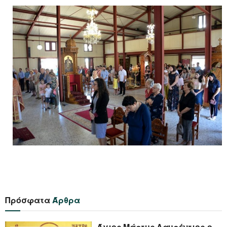
Πρόσφατα
Άρθρα
Άγιος Μάρτυς Λαυρέντιος ο