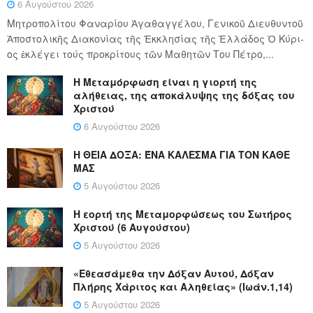
6 Αυγούστου 2026
Μητροπολίτου Φαναρίου Ἀγαθαγγέλου, Γενικοῦ Διευθυντοῦ
Ἀποστολικῆς Διακονίας τῆς Ἐκκλησίας τῆς Ἑλλάδος Ὁ Κύ­ρι­
ος ἐκλέγει τούς προ­κρί­τους τῶν Μα­θη­τῶν Του Πέ­τρο,...
Η Μεταμόρφωση είναι η γιορτή της
αλήθειας, της αποκάλυψης της δόξας του
Χριστού
6 Αυγούστου 2026
Η ΘΕΙΑ ΔΟΞΑ: ΈΝΑ ΚΑΛΕΣΜΑ ΓΙΑ ΤΟΝ ΚΑΘΕ
ΜΑΣ
5 Αυγούστου 2026
Η εορτή της Μεταμορφώσεως του Σωτήρος
Χριστού (6 Αυγούστου)
5 Αυγούστου 2026
«Εθεασάμεθα την Δόξαν Αυτού, Δόξαν
Πλήρης Χάριτος και Αληθείας» (Ιωάν.1,14)
5 Αυγούστου 2026