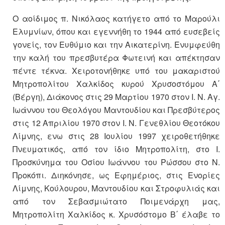
Ο αοίδιμος π. Νικόλαος κατήγετο από το Μαρούλι
Ελυμνίων, όπου και εγεννήθη το 1944 από ευσεβείς
γονείς, τον Ευθύμιο και την Αικατερίνη. Ενυμφεύθη
την καλή του πρεσβυτέρα Φωτεινή και απέκτησαν
πέντε τέκνα. Χειροτονήθηκε υπό του μακαριστού
Μητροπολίτου Χαλκίδος κυρού Χρυσοστόμου Α΄
(Βέργη), Διάκονος στις 29 Μαρτίου 1970 στον Ι. Ν. Αγ.
Ιωάννου του Θεολόγου Μαντουδίου και Πρεσβύτερος
στις 12 Απριλίου 1970 στον Ι. Ν. Γενεθλίου Θεοτόκου
Λίμνης, ενω στις 28 Ιουλίου 1997 χειροθετήθηκε
Πνευματικός, από τον ίδιο Μητροπολίτη, στο Ι.
Προσκύνημα του Οσίου Ιωάννου του Ρώσσου στο Ν.
Προκόπι. Διηκόνησε, ως Εφημέριος, στις Ενορίες
Λίμνης, Κούλουρου, Μαντουδίου και Στροφυλιάς και
από τον Σεβασμιώτατο Ποιμενάρχη μας,
Μητροπολίτη Χαλκίδος κ. Χρυσόστομο Β΄ έλαβε το