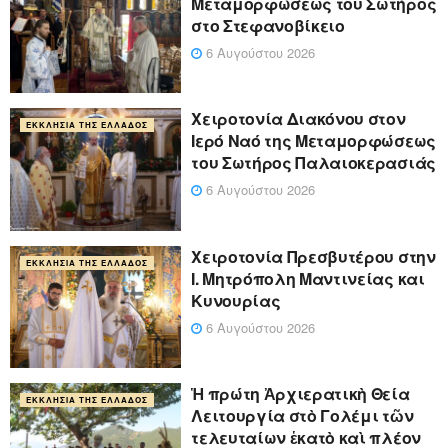
Μεταμορφώσεως του Σωτήρος
στο Στεφανοβίκειο
6 Αυγούστου 2026
Χειροτονία Διακόνου στον
ΕΚΚΛΗΣΊΑ ΤΗΣ ΕΛΛΆΔΟΣ
Ιερό Ναό της Μεταμορφώσεως
του Σωτήρος Παλαιοκερασιάς
6 Αυγούστου 2026
Xειροτονία Πρεσβυτέρου στην
ΕΚΚΛΗΣΊΑ ΤΗΣ ΕΛΛΆΔΟΣ
Ι. Μητρόπολη Μαντινείας και
Κυνουρίας
6 Αυγούστου 2026
Ἡ πρώτη Ἀρχιερατικὴ Θεία
ΕΚΚΛΗΣΊΑ ΤΗΣ ΕΛΛΆΔΟΣ
Λειτουργία στὸ Γολέμι τῶν
τελευταίων ἑκατὸ καὶ πλέον