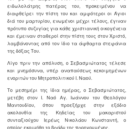
ειδωλολάτρης πατέρας του, προκειμένου να
διαφθείρει την πίστη του και αμφότεροι οι Άγιοι
διά του μαρτυρίου, ενωμένοι μέχρι τέλους, έγιναν
πρότυπο συζυγίας για κάθε χριστιανική οικογένεια
και έμειναν σταθεροί στην πίστη τους στον Χριστό,
λαμβάνοντας από τον ίδιο τα άφθαρτα στεφάνια
της δόξας Του.
Λίγο πριν την απόλυση, ο Σεβασμιώτατος τέλεσε
και μνημόσυνα, υπέρ αναπαύσεως κεκοιμημένων
ενοριτών του Μητροπολιτικού Ι. Ναού.
Το μεσημέρι της ίδια ημέρας, ο Σεβασμιώτατος,
μετέβη στον Ι. Ναό Αγ. Ιωάννου του Θεολόγου
Μαντουδίου, όπου προεξήρχε στην εξόδιο
ακολουθία της Κηδείας του μακαριστού
συνταξιούχου Ιερέως Νικολάου Κωνσταντή, ο
οποίος εκοιμήθη το βράδυ της προηγουμένης.