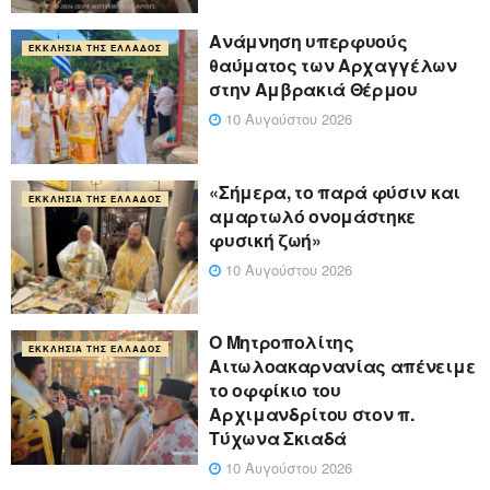
Ανάμνηση υπερφυούς
ΕΚΚΛΗΣΊΑ ΤΗΣ ΕΛΛΆΔΟΣ
θαύματος των Αρχαγγέλων
στην Αμβρακιά Θέρμου
10 Αυγούστου 2026
«Σήμερα, το παρά φύσιν και
ΕΚΚΛΗΣΊΑ ΤΗΣ ΕΛΛΆΔΟΣ
αμαρτωλό ονομάστηκε
φυσική ζωή»
10 Αυγούστου 2026
Ο Μητροπολίτης
ΕΚΚΛΗΣΊΑ ΤΗΣ ΕΛΛΆΔΟΣ
Αιτωλοακαρνανίας απένειμε
το οφφίκιο του
Αρχιμανδρίτου στον π.
Τύχωνα Σκιαδά
10 Αυγούστου 2026