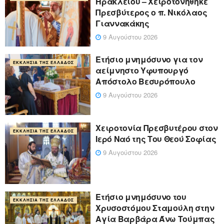
Ηρακλείου – Χειροτονήθηκε
Πρεσβύτερος ο π. Νικόλαος
Γιαννακάκης
9 Αυγούστου 2026
Ετήσιο μνημόσυνο για τον
ΕΚΚΛΗΣΊΑ ΤΗΣ ΕΛΛΆΔΟΣ
αείμνηστο Υφυπουργό
Απόστολο Βεσυρόπουλο
9 Αυγούστου 2026
Χειροτονία Πρεσβυτέρου στον
ΕΚΚΛΗΣΊΑ ΤΗΣ ΕΛΛΆΔΟΣ
Ιερό Ναό της Του Θεού Σοφίας
9 Αυγούστου 2026
Ετήσιο μνημόσυνο του
ΕΚΚΛΗΣΊΑ ΤΗΣ ΕΛΛΆΔΟΣ
Χρυσοστόμου Σταμούλη στην
Αγία Βαρβάρα Άνω Τούμπας