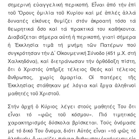
σημερινή εὐαγγελική περικοπή. Εἶναι ἀπό τήν ἐπί
τοῦ Ὄρους ὁμιλία τοῦ Κυρίου καί μέ ἁπλές ἀλλά
δυνατές εἰκόνες θυμίζει στόν ἀκροατή τόσο τά
θεωρητικά ὅσο καί τά πρακτικά του καθήκοντα.
Διαβάζεται σήμερα αὐτή ἡ περικοπή, γιατί σήμερα
ἡ Ἐκκλησία τιμᾶ τή μνήμη τῶν Πατέρων πού
συγκρότησαν τήν Δ΄ Οἰκουμενική Σύνοδο (451 μ.Χ. στή
Χαλκηδόνα), καί διετράνωσαν τήν ὀρθόδοξη πίστη,
ὅτι ὁ Χριστός ὑπῆρξε τέλειος Θεός καί τέλειος
ἄνθρωπος, χωρίς ἁμαρτία. Οἱ πατέρες τῆς
Ἐκκλησίας στάθηκαν μέ λόγια καί ἔργα ἀληθινοί
μαθητές τοῦ Χριστοῦ.
Στήν ἀρχή ὁ Κύριος λέγει στούς μαθητές Του ὅτι
εἶναι τό «φῶς τοῦ κόσμου». Πιό τιμητικός
χαρακτηρισμός δύσκολα βρίσκεται. Τούς ὀνόμασε
μέ τό δικό Του ὄνομα, διότι Αὐτός εἶναι «τό φῶς τό
ἀληθινόν, ὅ φωτίζει πάντα ἄνθρωπον ἐρχόμενον εἰς