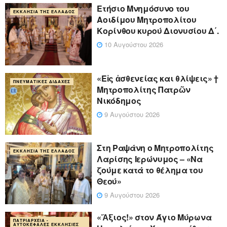
Ετήσιο Μνημόσυνο του
ΕΚΚΛΗΣΊΑ ΤΗΣ ΕΛΛΆΔΟΣ
Αοιδίμου Μητροπολίτου
Κορίνθου κυρού Διονυσίου Δ΄.
10 Αυγούστου 2026
«Eἰς ἀσθενείας και θλίψεις» †
ΠΝΕΥΜΑΤΙΚΈΣ ΔΙΔΑΧΈΣ
Μητροπολίτης Πατρῶν
Νικόδημος
9 Αυγούστου 2026
Στη Ραψάνη ο Μητροπολίτης
ΕΚΚΛΗΣΊΑ ΤΗΣ ΕΛΛΆΔΟΣ
Λαρίσης Ιερώνυμος – «Να
ζούμε κατά το θέλημα του
Θεού»
9 Αυγούστου 2026
«Ἄξιος!» στον Άγιο Μύρωνα
ΠΑΤΡΙΑΡΧΕΊΑ -
ΑΥΤΟΚΈΦΑΛΕΣ ΕΚΚΛΗΣΊΕΣ