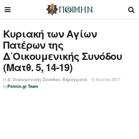
Κυριακή των Αγίων
Πατέρων της
Δ΄Οικουμενικής Συνόδου
(Ματθ. 5, 14-19)
in
Δ΄ Οικουμενικής Συνόδου
,
Κηρύγματα
15 Ιουλίου 2017
by
Poimin.gr Team