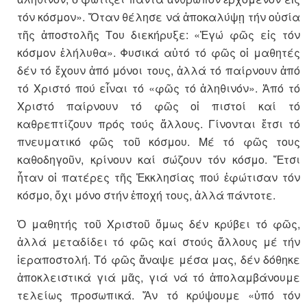
τόν κόσμον». Ὅταν θέλησε νά ἀποκαλύψῃ τήν οὐσία
τῆς ἀποστολῆς Του διεκήρυξε: «Ἐγώ φῶς εἰς τόν
κόσμον ἐλήλυθα». Φυσικά αὐτό τό φῶς οἱ μαθητές
δέν τό ἔχουν ἀπό μόνοι τους, ἀλλά τό παίρνουν ἀπό
τό Χριστό πού εἶναι τό «φῶς τό ἀληθινόν». Ἀπό τό
Χριστό παίρνουν τό φῶς οἱ πιστοί καί τό
καθρεπτίζουν πρός τούς ἄλλους. Γίνονται ἔτσι τό
πνευματικό φῶς τοῦ κόσμου. Μέ τό φῶς τους
καθοδηγοῦν, κρίνουν καί σώζουν τόν κόσμο. Ἔτσι
ἦταν οἱ πατέρες τῆς Ἐκκλησίας πού ἐφώτισαν τόν
κόσμο, ὄχι μόνο στήν ἐποχή τους, ἀλλά πάντοτε.
Ὁ μαθητής τοῦ Χριστοῦ ὅμως δέν κρύβει τό φῶς,
ἀλλά μεταδίδει τό φῶς καί στούς ἄλλους μέ τήν
ἱεραποστολή. Τό φῶς ἄναψε μέσα μας, δέν δόθηκε
ἀποκλειστικά γιά μᾶς, γιά νά τό ἀπολαμβάνουμε
τελείως προσωπικά. Ἄν τό κρύψουμε «ὑπό τόν