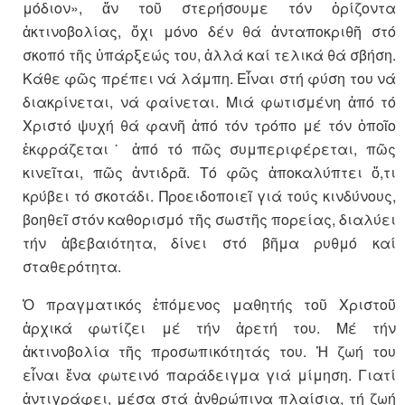
μόδιον», ἄν τοῦ στερήσουμε τόν ὁρίζοντα
ἀκτινοβολίας, ὄχι μόνο δέν θά ἀνταποκριθῆ στό
σκοπό τῆς ὑπάρξεώς του, ἀλλά καί τελικά θά σβήση.
Κάθε φῶς πρέπει νά λάμπη. Εἶναι στή φύση του νά
διακρίνεται, νά φαίνεται. Μιά φωτισμένη ἀπό τό
Χριστό ψυχή θά φανῆ ἀπό τόν τρόπο μέ τόν ὁποῖο
ἐκφράζεται˙ ἀπό τό πῶς συμπεριφέρεται, πῶς
κινεῖται, πῶς ἀντιδρᾶ. Τό φῶς ἀποκαλύπτει ὅ,τι
κρύβει τό σκοτάδι. Προειδοποιεῖ γιά τούς κινδύνους,
βοηθεῖ στόν καθορισμό τῆς σωστῆς πορείας, διαλύει
τήν ἀβεβαιότητα, δίνει στό βῆμα ρυθμό καί
σταθερότητα.
Ὁ πραγματικός ἑπόμενος μαθητής τοῦ Χριστοῦ
ἀρχικά φωτίζει μέ τήν ἀρετή του. Μέ τήν
ἀκτινοβολία τῆς προσωπικότητάς του. Ἡ ζωή του
εἶναι ἕνα φωτεινό παράδειγμα γιά μίμηση. Γιατί
ἀντιγράφει, μέσα στά ἀνθρώπινα πλαίσια, τή ζωή