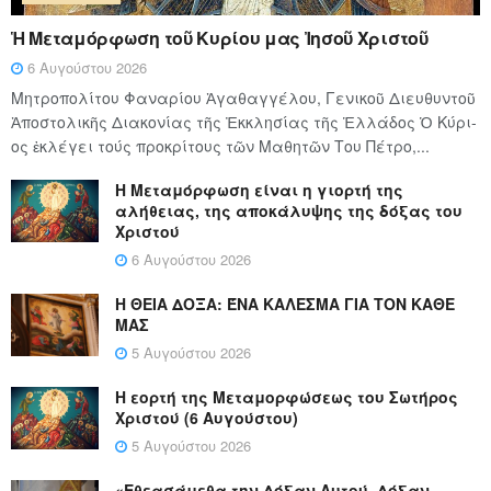
Ἡ Μεταμόρφωση τοῦ Κυρίου μας Ἰησοῦ Χριστοῦ
6 Αυγούστου 2026
Μητροπολίτου Φαναρίου Ἀγαθαγγέλου, Γενικοῦ Διευθυντοῦ
Ἀποστολικῆς Διακονίας τῆς Ἐκκλησίας τῆς Ἑλλάδος Ὁ Κύ­ρι­
ος ἐκλέγει τούς προ­κρί­τους τῶν Μα­θη­τῶν Του Πέ­τρο,...
Η Μεταμόρφωση είναι η γιορτή της
αλήθειας, της αποκάλυψης της δόξας του
Χριστού
6 Αυγούστου 2026
Η ΘΕΙΑ ΔΟΞΑ: ΈΝΑ ΚΑΛΕΣΜΑ ΓΙΑ ΤΟΝ ΚΑΘΕ
ΜΑΣ
5 Αυγούστου 2026
Η εορτή της Μεταμορφώσεως του Σωτήρος
Χριστού (6 Αυγούστου)
5 Αυγούστου 2026
«Εθεασάμεθα την Δόξαν Αυτού, Δόξαν