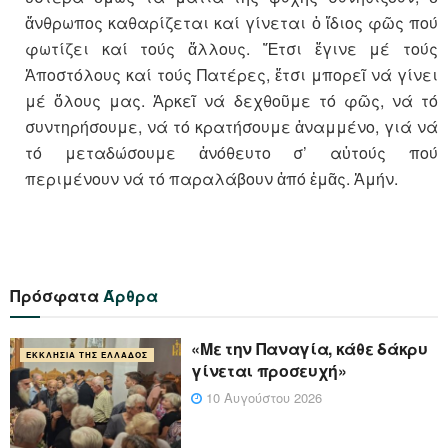
ἄνθρωπος καθαρίζεται καί γίνεται ὁ ἴδιος φῶς πού
φωτίζει καί τούς ἄλλους. Ἔτσι ἔγινε μέ τούς
Ἀποστόλους καί τούς Πατέρες, ἔτσι μπορεῖ νά γίνει
μέ ὅλους μας. Ἀρκεῖ νά δεχθοῦμε τό φῶς, νά τό
συντηρήσουμε, νά τό κρατήσουμε ἀναμμένο, γιά νά
τό μεταδώσουμε ἀνόθευτο σ’ αὐτούς πού
περιμένουν νά τό παραλάβουν ἀπό ἐμᾶς. Ἀμήν.
Πρόσφατα
Άρθρα
«Με την Παναγία, κάθε δάκρυ
ΕΚΚΛΗΣΊΑ ΤΗΣ ΕΛΛΆΔΟΣ
γίνεται προσευχή»
10 Αυγούστου 2026