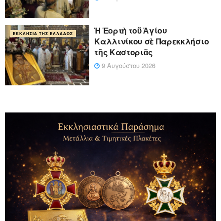
Ἡ Ἑορτὴ τοῦ Ἁγίου
ΕΚΚΛΗΣΊΑ ΤΗΣ ΕΛΛΆΔΟΣ
Καλλινίκου σὲ Παρεκκλήσιο
τῆς Καστοριᾶς
9 Αυγούστου 2026