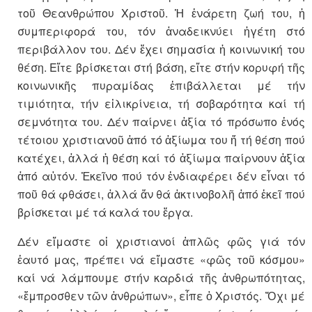
τοῦ Θεανθρώπου Χριστοῦ. Ἡ ἐνάρετη ζωή του, ἡ
συμπεριφορά του, τόν ἀναδεικνύει ἡγέτη στό
περιβάλλον του. Δέν ἔχει σημασία ἡ κοινωνική του
θέση. Εἴτε βρίσκεται στή βάση, εἴτε στήν κορυφή τῆς
κοινωνικῆς πυραμίδας ἐπιβάλλεται μέ τήν
τιμιότητα, τήν εἰλικρίνεια, τή σοβαρότητα καί τή
σεμνότητα του. Δέν παίρνει ἀξία τό πρόσωπο ἑνός
τέτοιου χριστιανοῦ ἀπό τό ἀξίωμα του ἤ τή θέση πού
κατέχει, ἀλλά ἡ θέση καί τό ἀξίωμα παίρνουν ἀξία
ἀπό αὐτόν. Ἐκεῖνο πού τόν ἐνδιαφέρει δέν εἶναι τό
ποῦ θά φθάσει, ἀλλά ἄν θά ἀκτινοβολῆ ἀπό ἐκεῖ πού
βρίσκεται μέ τά καλά του ἔργα.
Δέν εἴμαστε οἱ χριστιανοί ἁπλῶς φῶς γιά τόν
ἑαυτό μας, πρέπει νά εἴμαστε «φῶς τοῦ κόσμου»
καί νά λάμπουμε στήν καρδιά τῆς ἀνθρωπότητας,
«ἔμπροσθεν τῶν ἀνθρώπων», εἶπε ὁ Χριστός. Ὄχι μέ