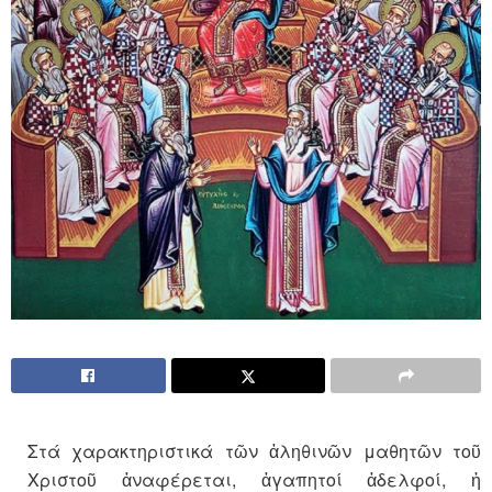
Στά χαρακτηριστικά τῶν ἀληθινῶν μαθητῶν τοῦ
Χριστοῦ ἀναφέρεται, ἀγαπητοί ἀδελφοί, ἡ