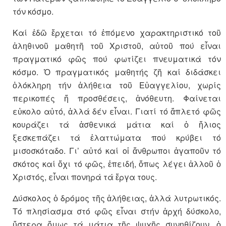
τόν κόσμο.
Καί ἐδῶ ἔρχεται τό ἑπόμενο χαρακτηριστικό τοῦ
ἀληθινοῦ μαθητῆ τοῦ Χριστοῦ, αὐτοῦ πού εἶναι
πραγματικό φῶς πού φωτίζει πνευματικά τόν
κόσμο. Ὁ πραγματικός μαθητής ζῆ καί διδάσκει
ὁλόκληρη τήν ἀλήθεια τοῦ Εὐαγγελίου, χωρίς
περικοπές ἤ προσθέσεις, ἀνόθευτη. Φαίνεται
εὐκολο αὐτό, ἀλλά δέν εἶναι. Γιατί τό ἄπλετό φῶς
κουράζει τά ἀσθενικά μάτια καί ὁ ἥλιος
ξεσκεπάζει τά ἐλαττώματα πού κρύβει τό
μισοσκόταδο. Γι’ αὐτό καί οἱ ἄνθρωποι ἀγαποῦν τό
σκότος καί ὄχι τό φῶς, ἐπειδή, ὅπως λέγει ἀλλοῦ ὁ
Χριστός, εἶναι πονηρά τά ἔργα τους.
Δύσκολος ὁ δρόμος τῆς ἀλήθειας, ἀλλά λυτρωτικός.
Τό πλησίασμα στό φῶς εἶναι στήν ἀρχή δύσκολο,
ὕστερα ὅμως τά μάτια τῆς ψυχῆς συνηθίζουν, ὁ