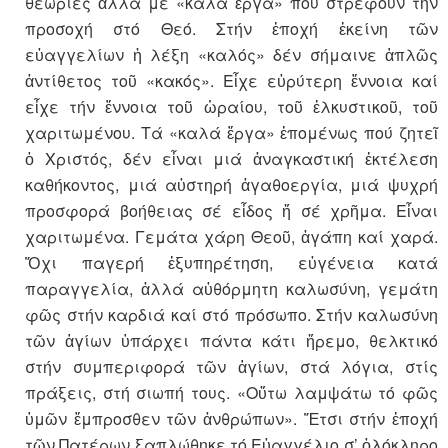
θεωρίες ἀλλά μέ «καλά ἔργα» πού στρέφουν τήν
προσοχή στό Θεό. Στήν ἐποχή ἐκείνη τῶν
εὐαγγελίων ἡ λέξη «καλός» δέν σήμαινε ἁπλῶς
ἀντίθετος τοῦ «κακός». Εἶχε εὐρύτερη ἔννοια καί
εἶχε τήν ἔννοια τοῦ ὡραίου, τοῦ ἐλκυστικοῦ, τοῦ
χαριτωμένου. Τά «καλά ἔργα» ἑπομένως πού ζητεῖ
ὁ Χριστός, δέν εἶναι μιά ἀναγκαστική ἐκτέλεση
καθήκοντος, μιά αὐστηρή ἀγαθοεργία, μιά ψυχρή
προσφορά βοήθειας σέ εἶδος ἤ σέ χρῆμα. Εἶναι
χαριτωμένα. Γεμάτα χάρη Θεοῦ, ἀγάπη καί χαρά.
Ὄχι παγερή ἐξυπηρέτηση, εὐγένεια κατά
παραγγελία, ἀλλά αὐθόρμητη καλωσύνη, γεμάτη
φῶς στήν καρδιά καί στό πρόσωπο. Στήν καλωσύνη
τῶν ἁγίων ὑπάρχει πάντα κάτι ἤρεμο, θελκτικό
στήν συμπεριφορά τῶν ἁγίων, στά λόγια, στίς
πράξεις, στή σιωπή τους. «Οὕτω λαμψάτω τό φῶς
ὑμῶν ἔμπροσθεν τῶν ἀνθρώπων». Ἔτσι στήν ἐποχή
τῶν Πατέρων ξαπλώθηκε τό Εὐαγγέλιο σ’ ὁλόκληρο