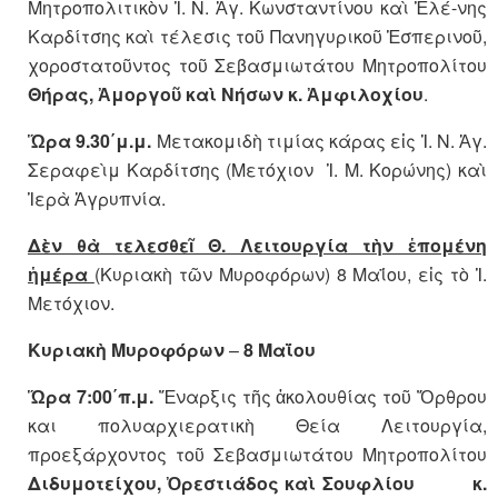
Μητροπολιτικὸν Ἱ. Ν. Ἁγ. Κωνσταντίνου καὶ Ἑλέ-νης
Καρδίτσης καὶ τέλεσις τοῦ Πανηγυρικοῦ Ἑσπερινοῦ,
χοροστατοῦντος τοῦ Σεβασμιωτάτου Μητροπολίτου
Θήρας, Ἀμοργοῦ καὶ Νήσων κ. Ἀμφιλοχίου
.
Ὥρα 9.30΄μ.μ.
Μετακομιδὴ τιμίας κάρας εἰς Ἱ. Ν. Ἁγ.
Σεραφεὶμ Καρδίτσης (Μετόχιον Ἱ. Μ. Κορώνης) καὶ
Ἱερὰ Ἀγρυπνία.
Δὲν θὰ τελεσθεῖ Θ. Λειτουργία τὴν ἑπομένη
ἡμέρα
(Κυριακὴ τῶν Μυροφόρων) 8 Μαΐου, εἰς τὸ Ἱ.
Μετόχιον.
Κυριακὴ Μυροφόρων
–
8 Μαΐου
Ὥρα 7:00΄π.μ.
Ἔναρξις τῆς ἀκολουθίας τοῦ Ὄρθρου
και πολυαρχιερατικὴ Θεία Λειτουργία,
προεξάρχοντος τοῦ Σεβασμιωτάτου Μητροπολίτου
Διδυμοτείχου, Ὀρεστιάδος καὶ Σουφλίου κ.