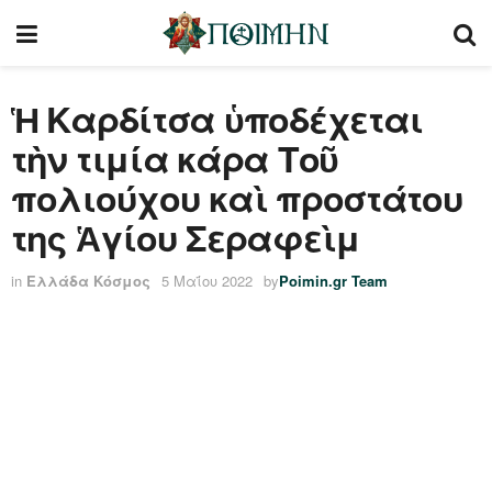
Ἡ Καρδίτσα ὑποδέχεται
τὴν τιμία κάρα Τοῦ
πολιούχου καὶ προστάτου
της Ἁγίου Σεραφεὶμ
in
Ελλάδα Κόσμος
5 Μαΐου 2022
by
Poimin.gr Team