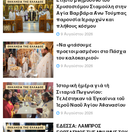
ΕΚΚΛΗΣΊΑ ΤΗΣ ΕΛΛΆΔΟΣ
Χρυσοστόμου Σταμούλη στην
Αγία Βαρβάρα Άνω Τούμπας
παρουσία Ιεραρχών και
πλήθους κόσμου
9 Αυγούστου 2026
«Να φτάσουμε
ΕΚΚΛΗΣΊΑ ΤΗΣ ΕΛΛΆΔΟΣ
προετοιμασμένοι στο Πάσχα
του καλοκαιριού»
9 Αυγούστου 2026
Ἱστορικὴ ἡμέρα γιὰ τὴ
ΕΚΚΛΗΣΊΑ ΤΗΣ ΕΛΛΆΔΟΣ
Σιταριὰ Πωγωνίου:
Τελέστηκαν τὰ Ἐγκαίνια τοῦ
Ἱεροῦ Ναοῦ Ἁγίου Ἀθανασίου
9 Αυγούστου 2026
ΕΔΕΣΣΑ: ΛΑΜΠΡΟΣ
ΕΚΚΛΗΣΊΑ ΤΗΣ ΕΛΛΆΔΟΣ