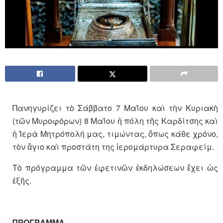
Πανηγυρίζει τὸ Σάββατο 7 Μαΐου καὶ τὴν Κυριακὴ
(τῶν Μυροφόρων) 8 Μαΐου ἡ πόλη τῆς Καρδίτσης καὶ
ἡ Ἱερὰ Μητρόπολή μας, τιμώντας, ὅπως κάθε χρόνο,
τὸν ἅγιο καὶ προστάτη της ἱερομάρτυρα Σεραφείμ.
Τὸ πρόγραμμα τῶν ἐφετινῶν ἐκδηλώσεων ἔχει ὡς
ἑξῆς.
ΠΡΟΓΡΑΜΜΑ