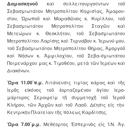
Δαμασκηνοῦ
καὶ συλλειτουργούντων τοῦ
Σεβασμιωτάτου Μητροπολίτου Κηφισίας, Ἀμαρου-
σίου, Ὠρωποῦ καὶ Μαραθῶνος κ. Κυρίλλου, τοῦ
Σεβασμιωτάτου Μητροπολίτου Σταγῶν καὶ
Μετεώρων κ. Θεοκλήτου, τοῦ Σεβασμιωτάτου
Μητροπολίτου Λαρίσης καὶ Τυρνάβου κ. Ἱερωνύ-μου,
τοῦ Σεβασμιωτάτου Μητροπολίτου Θήρας, Ἀμοργοῦ
καὶ Νήσων κ. Ἀμφιλοχίου, τοῦ Σεβα-σμιωτάτου
Ποιμενάρχου μας κ. Τιμοθέου, μετὰ τῶν Ἱερέων καὶ
Διακόνων.
Ὥρα 11.00΄π.μ.
Λιτάνευσις τιμίας κάρας καὶ τῆς
ἱερᾶς εἰκόνος τοῦ ἑορταζομένου ἁγίου ἱερο-
μάρτυρος Σεραφεὶμ τῇ συμμετοχῇ τοῦ Ἱεροῦ
Κλήρου, τῶν Ἀρχῶν καὶ τοῦ Λαοῦ. Δέησις εἰς τὴν
Κεντρικὴν Πλατείαν τῆς πόλεως Καρδίτσης.
Ὥρα 7.00΄μ.μ.
Μεθέορτος Ἑσπερινὸς εἰς Ἱ.Ν. Ἁγ.