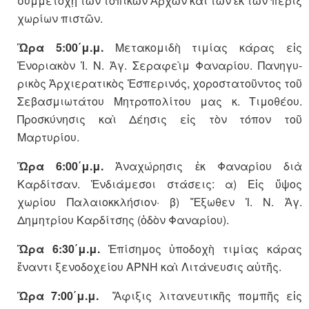
συμμετοχῇ τῶν τοπικῶν Ἀρχῶν καὶ τῶν ἐκ τῶν πέριξ
χωρίων πιστῶν.
Ὥρα 5:00΄μ.μ.
Μετακομιδὴ τιμίας κάρας εἰς
Ἐνοριακὸν Ἱ. Ν. Ἁγ. Σεραφεὶμ Φαναρίου. Πανηγυ-
ρικὸς Ἀρχιερατικὸς Ἑσπερινός, χοροστατοῦντος τοῦ
Σεβασμιωτάτου Μητροπολίτου μας κ. Τιμοθέου.
Προσκύνησις καὶ Δέησις εἰς τὸν τόπον τοῦ
Μαρτυρίου.
Ὥρα 6:00΄μ.μ.
Ἀναχώρησις ἐκ Φαναρίου διὰ
Καρδίτσαν. Ἐνδιάμεσοι στάσεις: α) Εἰς ὕψος
χωρίου Παλαιοκκλήσιον· β) Ἔξωθεν Ἱ. Ν. Ἁγ.
Δημητρίου Καρδίτσης (ὁδὸν Φαναρίου).
Ὥρα 6:30΄μ.μ.
Ἐπίσημος ὑποδοχὴ τιμίας κάρας
ἔναντι ξενοδοχείου ΑΡΝΗ καὶ Λιτάνευσις αὐτῆς.
Ὥρα 7:00΄μ.μ.
Ἄφιξις λιτανευτικῆς πομπῆς εἰς