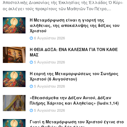
Ἀποστολικῆς Διακονίας τῆς Ἐκκλησίας τῆς Ἑλλάδος Ὁ Κύ­ρι­
ος ἐκλέγει τούς προ­κρί­τους τῶν Μα­θη­τῶν Του Πέ­τρο,...
Η Μεταμόρφωση είναι η γιορτή της
αλήθειας, της αποκάλυψης της δόξας του
Χριστού
6 Αυγούστου 2026
Η ΘΕΙΑ ΔΟΞΑ: ΈΝΑ ΚΑΛΕΣΜΑ ΓΙΑ ΤΟΝ ΚΑΘΕ
ΜΑΣ
5 Αυγούστου 2026
Η εορτή της Μεταμορφώσεως του Σωτήρος
Χριστού (6 Αυγούστου)
5 Αυγούστου 2026
«Εθεασάμεθα την Δόξαν Αυτού, Δόξαν
Πλήρης Χάριτος και Αληθείας» (Ιωάν.1,14)
5 Αυγούστου 2026
Γιατί η Μεταμόρφωση του Χριστού έγινε στο
όρος Θαβώρ; Οι δύο ήλιοι.