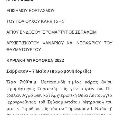
ΕΠΙΣΗΜΟΥ ΕΟΡΤΑΣΜΟΥ
ΤΟΥ ΠΟΛΙΟΥΧΟΥ ΚΑΡΔΙΤΣΗΣ
ΑΓΙΟΥ ΕΝΔΟΞΟΥ ΙΕΡΟΜΑΡΤΥΡΟΣ ΣΕΡΑΦΕΙΜ
ΑΡΧΙΕΠΙΣΚΟΠΟΥ ΦΑΝΑΡΙΟΥ ΚΑΙ ΝΕΟΧΩΡΙΟΥ ΤΟΥ
ΘΑΥΜΑΤΟΥΡΓΟΥ
ΚΥΡΙΑΚΗ ΜΥΡΟΦΟΡΩΝ 2022
Σάββατον
–
7 Μαΐου (παραμονὴ ἑορτῆς)
Ὥρα 7:00΄π.μ.
Μετακομιδὴ τιμίας κάρας ἁγίου
ἱερομάρτυρος Σεραφεὶμ εἰς γενέτειράν του Πε-
ζοῦλαν Ἀγράφων καὶ Ἀρχιερατικὴ Θεία Λειτουργία
ἱερουργοῦντος τοῦ Σεβασμιωτάτου Μητρο-πολίτου
μας κ. Τιμοθέου εἰς τὸν ἐκεῖ ὁμώνυμον Ἱ. Ναὸν τῇ