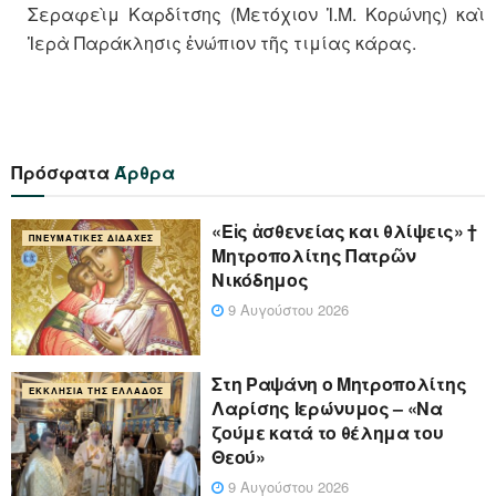
Σεραφεὶμ Καρδίτσης (Μετόχιον Ἱ.Μ. Κορώνης) καὶ
Ἱερὰ Παράκλησις ἐνώπιον τῆς τιμίας κάρας.
Πρόσφατα
Άρθρα
«Eἰς ἀσθενείας και θλίψεις» †
ΠΝΕΥΜΑΤΙΚΈΣ ΔΙΔΑΧΈΣ
Μητροπολίτης Πατρῶν
Νικόδημος
9 Αυγούστου 2026
Στη Ραψάνη ο Μητροπολίτης
ΕΚΚΛΗΣΊΑ ΤΗΣ ΕΛΛΆΔΟΣ
Λαρίσης Ιερώνυμος – «Να
ζούμε κατά το θέλημα του
Θεού»
9 Αυγούστου 2026