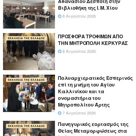
Αθανασίου Δεσπότη στην
Βιβλιοθήκη της Ι. Μ. Χίου
8 Αυγούστου 2026
ΠΡΟΣΦΟΡΑ ΤΡΟΦΙΜΩΝ ΑΠΟ
ΕΚΚΛΗΣΊΑ ΤΗΣ ΕΛΛΆΔΟΣ
ΤΗΝ ΜΗΤΡΟΠΟΛΗ ΚΕΡΚΥΡΑΣ
8 Αυγούστου 2026
Πολυαρχιερατικός Εσπερινός
ΕΚΚΛΗΣΊΑ ΤΗΣ ΕΛΛΆΔΟΣ
επί τη μνήμη του Αγίου
Καλλινίκου και τα
ονομαστήρια του
Μητροπολίτου Άρτης
7 Αυγούστου 2026
Πανηγυρικός εορτασμός της
ΕΚΚΛΗΣΊΑ ΤΗΣ ΕΛΛΆΔΟΣ
Θείας Μεταμορφώσεως στα