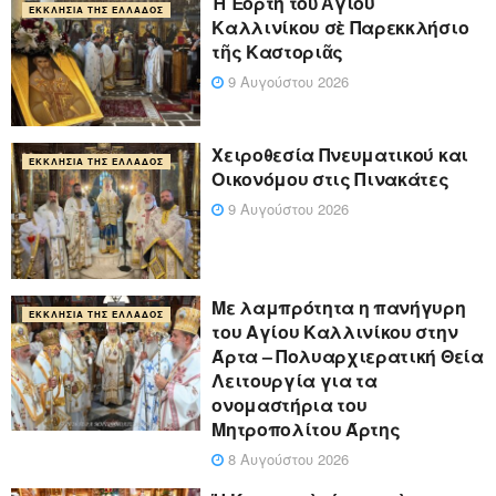
Ἡ Ἑορτὴ τοῦ Ἁγίου
ΕΚΚΛΗΣΊΑ ΤΗΣ ΕΛΛΆΔΟΣ
Καλλινίκου σὲ Παρεκκλήσιο
τῆς Καστοριᾶς
9 Αυγούστου 2026
Χειροθεσία Πνευματικού και
ΕΚΚΛΗΣΊΑ ΤΗΣ ΕΛΛΆΔΟΣ
Οικονόμου στις Πινακάτες
9 Αυγούστου 2026
Με λαμπρότητα η πανήγυρη
ΕΚΚΛΗΣΊΑ ΤΗΣ ΕΛΛΆΔΟΣ
του Αγίου Καλλινίκου στην
Άρτα – Πολυαρχιερατική Θεία
Λειτουργία για τα
ονομαστήρια του
Μητροπολίτου Άρτης
8 Αυγούστου 2026