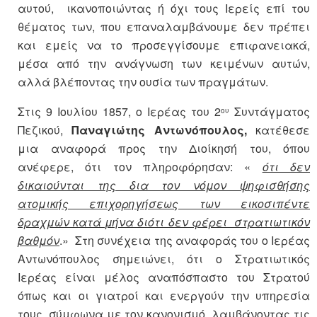
αυτού, ικανοποιώντας ή όχι τους Ιερείς επί του
θέματος των, που επαναλαμβάνουμε δεν πρέπει
και εμείς να το προσεγγίσουμε επιφανειακά,
μέσα από την ανάγνωση των κειμένων αυτών,
αλλά βλέποντας την ουσία των πραγμάτων.
Στις 9 Ιουλίου 1857, ο Ιερέας του 2
Συντάγματος
ου
Πεζικού,
Παναγιώτης Αντωνόπουλος,
κατέθεσε
μια αναφορά προς την Διοίκησή του, όπου
ανέφερε, ότι τον πληροφόρησαν: «
ότι δεν
δικαιούνται της δια τον νόμον ψηφισθήσης
ατομικής επιχορηγήσεως των εικοσιπέντε
δραχμών κατά μήνα διότι δεν φέρει στρατιωτικόν
βαθμόν
.» Στη συνέχεια της αναφοράς του ο Ιερέας
Αντωνόπουλος σημειώνει, ότι ο Στρατιωτικός
Ιερέας είναι μέλος αναπόσπαστο του Στρατού
όπως και οι γιατροί και ενεργούν την υπηρεσία
τους, σύμφωνα με τον κανονισμό, λαμβάνοντας τις