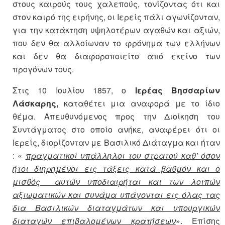
στους καιρούς τους χαλεπούς, τονίζοντας ότι και
στον καιρό της ειρήνης, οι Ιερείς πάλι αγωνίζονταν,
για την κατάκτηση υψηλοτέρων αγαθών και αξιών,
που δεν θα αλλοίωναν το φρόνημα των ελλήνων
και δεν θα διαφοροποιείτο από εκείνο των
προγόνων τους.
Στις 10 Ιουλίου 1857, ο
Ιερέας Βησσαρίων
Λάσκαρης,
καταθέτει μια αναφορά με το ίδιο
θέμα. Απευθυνόμενος προς την Διοίκηση του
Συντάγματος στο οποίο ανήκε, αναφέρει ότι οι
Ιερείς, διορίζονταν με Βασιλικό Διάταγμα και ήταν
: «
πραγματικοί υπάλληλοι του στρατού καθ’ όσον
ήτοι διηρημένοι εις τάξεις κατά βαθμόν και ο
μισθός αυτών υποδιαιρήται και των λοιπών
αξιωματικών και συνάμα υπάγονται εις όλας τας
δια Βασιλικών διαταγμάτων και υπουργικών
διαταγών επιβαλομένων κρατήσεων
». Επίσης