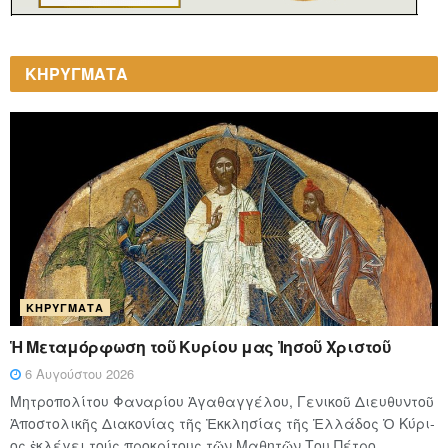
ΚΗΡΥΓΜΑΤΑ
ΚΗΡΎΓΜΑΤΑ
Ἡ Μεταμόρφωση τοῦ Κυρίου μας Ἰησοῦ Χριστοῦ
6 Αυγούστου 2026
Μητροπολίτου Φαναρίου Ἀγαθαγγέλου, Γενικοῦ Διευθυντοῦ
Ἀποστολικῆς Διακονίας τῆς Ἐκκλησίας τῆς Ἑλλάδος Ὁ Κύ­ρι­
ος ἐκλέγει τούς προ­κρί­τους τῶν Μα­θη­τῶν Του Πέ­τρο,...