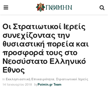
Οι Στρατιωτικοί Ιερείς
συνεχίζοντας την
θυσιαστική πορεία και
προσφορά τους στο
Νεοσύστατο Ελληνικό
Έθνος
in
Εκκλησιαστική Επικαιρότητα
,
Στρατιωτικοί Ιερείς
14 Ιανουαρίου 2018
by
Poimin.gr Team