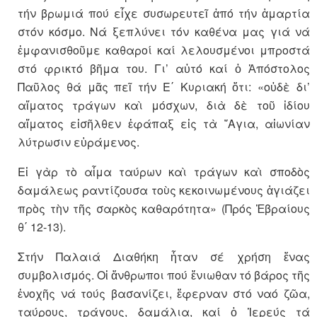
τήν βρωμιά πού εἶχε συσωρευτεῖ ἀπό τήν ἁμαρτία
στόν κόσμο. Νά ξεπλύνει τόν καθένα μας γιά νά
ἐμφανισθοῦμε καθαροί καί λελουσμένοι μπροστά
στό φρικτό βῆμα του. Γι’ αὐτό καί ὁ Ἀπόστολος
Παῦλος θά μᾶς πεῖ τήν Ε΄ Κυριακή ὅτι: «οὐδὲ δι’
αἵματος τράγων καὶ μόσχων, διὰ δὲ τοῦ ἰδίου
αἵματος εἰσῆλθεν ἐφάπαξ εἰς τὰ ῞Αγια, αἰωνίαν
λύτρωσιν εὑράμενος.
Εἰ γὰρ τὸ αἷμα ταύρων καὶ τράγων καὶ σποδὸς
δαμάλεως ραντίζουσα τοὺς κεκοινωμένους ἁγιάζει
πρὸς τὴν τῆς σαρκὸς καθαρότητα» (Πρός Ἑβραίους
θ΄ 12-13).
Στήν Παλαιά Διαθήκη ἦταν σέ χρήση ἕνας
συμβολισμός. Οἱ ἄνθρωποι πού ἔνιωθαν τό βάρος τῆς
ἐνοχῆς νά τούς βασανίζει, ἔφερναν στό ναό ζῶα,
ταύρους, τράγους, δαμάλια, καί ὁ Ἱερεύς τά