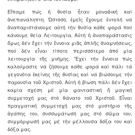
Εἴπαμε πώς ἡ θυσία ἦταν μοναδική καί
ἀνεπανάληπτη. Ὡστόσο, ἐμεῖς ἔχουμε ἐντολή νά
ἀναπαριστάνουμε αὐτή τήν θυσία κάθε φορά πού
κάνουμε θεία Λειτουργία. Αὐτή ἡ ἀναπαράστασις
ὅμως δέν ἔχει τήν ἔννοια μιᾶς ἁπλῆς ἀναμνήσεως,
πού δέν εἶναι τίποτε περισσότερο ἀπό μία
λειτουργία τῆς μνήμης. Ἔχει τήν ἔννοια πώς
καλούμαστε νά ζήσουμε κάθε φορά καί πάλι τά
γεγονότα ἐκείνης τῆς θυσίας καί νά βιώσουμε τήν
παρουσία τοῦ Χριστοῦ. Αὐτή ἡ βίωση πάλι δέν ἔχει
καμία σχέση μέ μία φανταστική ἤ μαγική
συμμετοχή μας στό θάνατο τοῦ Χριστοῦ. Εἶναι
πραγματική συμμετοχή μας στό μυστήριο τῆς
ἀγάπης του, συσσωμάτωσή μας στό σῶμα του,
συμμόρφωσή μας μέ τήν μέλλουσα δόξα του καί
δόξα μας.