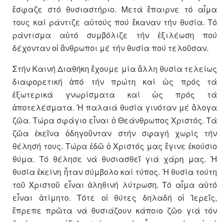
ἔσφαζε στό θυσιαστήριο. Μετά ἔπαιρνε τό αἷμα
τους καί ράντιζε αὐτούς πού ἔκαναν τήν θυσία. Τό
ράντισμα αὐτό συμβόλιζε τήν ἐξιλέωση πού
δέχονταν οἱ ἄνθρωποι μέ τήν θυσία πού τελοῦσαν.
Στήν Καινή Διαθήκη ἔχουμε μία ἄλλη θυσία τελείως
διαφορετική ἀπό τήν πρώτη καί ὡς πρός τά
ἐξωτερικά γνωρίσματα καί ὡς πρός τά
ἀποτελέσματα. Ἡ παλαιά θυσία γινόταν μέ ἄλογα
ζῶα. Τώρα σφάγιο εἶναι ὁ Θεάνθρωπος Χριστός. Τά
ζῶα ἐκεῖνα ὁδηγοῦνταν στήν σφαγή χωρίς τήν
θέλησή τους. Τώρα ἐδῶ ὁ Χριστός μας ἔγινε ἑκούσιο
θύμα. Τό θέλησε νά θυσιασθεῖ γιά χάρη μας. Ἡ
θυσία ἐκείνη ἦταν σύμβολο καί τύπος. Ἡ θυσία τούτη
τοῦ Χριστοῦ εἶναι ἀληθινή λύτρωση. Τό αἷμα αὐτό
εἶναι ἀτίμητο. Τότε οἱ θύτες δηλαδή οἱ Ἱερεῖς,
ἔπρεπε πρῶτα νά θυσιάζουν κάποιο ζῶο γιά τόν