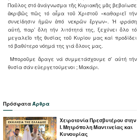
Παῦλος στό ἀνάγνωσμα τῆς Κυριακῆς μᾶς βεβαίωσε
ἀκριβῶς πῶς τό αἷμα τοῦ Χριστοῦ «καθαριεῖ τήν
συνείδησιν ἡμῶν ἀπό νεκρῶν ἔργων». Ἡ φράση
αὐτή, παρ’ ὅλη τήν λιτότητά της, ξεχύνει ὅλο τό
μεγαλεῖο τῆς θυσίας τοῦ Κυρίου μας καί προδίδει
τό βαθύτερο νόημά της γιά ὅλους μας.
Μποροῦμε ἄραγε νά συμμετάσχουμε σ’ αὐτή τήν
θυσία σάν εὐεργετούμενοι ; Μακάρι.
Πρόσφατα
Άρθρα
Xειροτονία Πρεσβυτέρου στην
ΕΚΚΛΗΣΊΑ ΤΗΣ ΕΛΛΆΔΟΣ
Ι. Μητρόπολη Μαντινείας και
Κυνουρίας