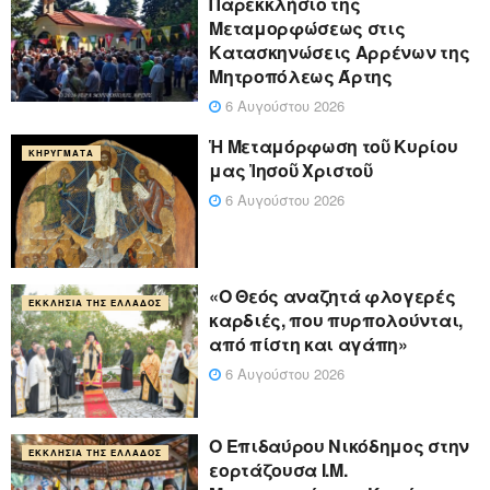
Παρεκκλήσιο της
Μεταμορφώσεως στις
Κατασκηνώσεις Αρρένων της
Μητροπόλεως Άρτης
6 Αυγούστου 2026
Ἡ Μεταμόρφωση τοῦ Κυρίου
ΚΗΡΎΓΜΑΤΑ
μας Ἰησοῦ Χριστοῦ
6 Αυγούστου 2026
«Ο Θεός αναζητά φλογερές
ΕΚΚΛΗΣΊΑ ΤΗΣ ΕΛΛΆΔΟΣ
καρδιές, που πυρπολούνται,
από πίστη και αγάπη»
6 Αυγούστου 2026
Ο Επιδαύρου Νικόδημος στην
ΕΚΚΛΗΣΊΑ ΤΗΣ ΕΛΛΆΔΟΣ
εορτάζουσα Ι.Μ.