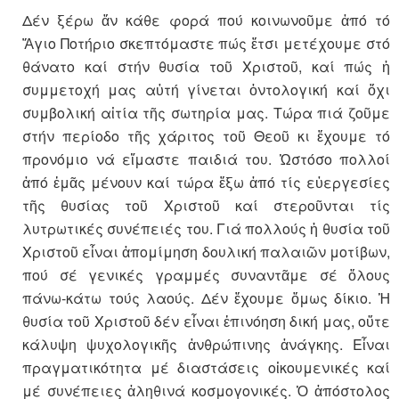
Δέν ξέρω ἄν κάθε φορά πού κοινωνοῦμε ἀπό τό
Ἅγιο Ποτήριο σκεπτόμαστε πώς ἔτσι μετέχουμε στό
θάνατο καί στήν θυσία τοῦ Χριστοῦ, καί πώς ἡ
συμμετοχή μας αὐτή γίνεται ὀντολογική καί ὄχι
συμβολική αἰτία τῆς σωτηρία μας. Τώρα πιά ζοῦμε
στήν περίοδο τῆς χάριτος τοῦ Θεοῦ κι ἔχουμε τό
προνόμιο νά εἴμαστε παιδιά του. Ὡστόσο πολλοί
ἀπό ἐμᾶς μένουν καί τώρα ἔξω ἀπό τίς εὐεργεσίες
τῆς θυσίας τοῦ Χριστοῦ καί στεροῦνται τίς
λυτρωτικές συνέπειές του. Γιά πολλούς ἡ θυσία τοῦ
Χριστοῦ εἶναι ἀπομίμηση δουλική παλαιῶν μοτίβων,
πού σέ γενικές γραμμές συναντᾶμε σέ ὅλους
πάνω-κάτω τούς λαούς. Δέν ἔχουμε ὅμως δίκιο. Ἡ
θυσία τοῦ Χριστοῦ δέν εἶναι ἐπινόηση δική μας, οὔτε
κάλυψη ψυχολογικῆς ἀνθρώπινης ἀνάγκης. Εἶναι
πραγματικότητα μέ διαστάσεις οἰκουμενικές καί
μέ συνέπειες ἀληθινά κοσμογονικές. Ὁ ἀπόστολος