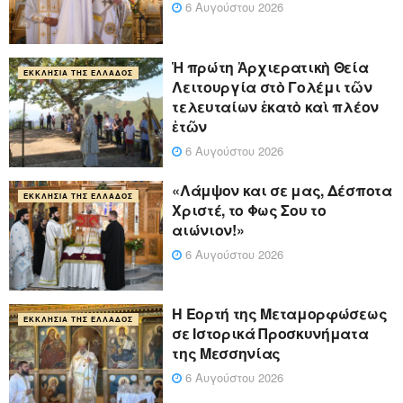
6 Αυγούστου 2026
Ἡ πρώτη Ἀρχιερατικὴ Θεία
ΕΚΚΛΗΣΊΑ ΤΗΣ ΕΛΛΆΔΟΣ
Λειτουργία στὸ Γολέμι τῶν
τελευταίων ἑκατὸ καὶ πλέον
ἐτῶν
6 Αυγούστου 2026
«Λάμψον και σε μας, Δέσποτα
ΕΚΚΛΗΣΊΑ ΤΗΣ ΕΛΛΆΔΟΣ
Χριστέ, το Φως Σου το
αιώνιον!»
6 Αυγούστου 2026
Η Εορτή της Μεταμορφώσεως
ΕΚΚΛΗΣΊΑ ΤΗΣ ΕΛΛΆΔΟΣ
σε Ιστορικά Προσκυνήματα
της Μεσσηνίας
6 Αυγούστου 2026