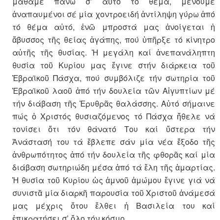
μάθαμε πάνω σ’ αὐτό τό θέμα, μένουμε
ἀναπαυμένοι σέ μία χοντροειδή ἀντίληψη γύρω ἀπό
τό θέμα αὐτό, ἐνῶ μπροστά μας ἀνοίγεται ἡ
ἄβυσσος τῆς θείας ἀγάπης, πού ὑπῆρξε τό κίνητρο
αὐτῆς τῆς θυσίας. Ἡ μεγάλη καί ἀνεπανάληπτη
θυσία τοῦ Κυρίου μας ἔγινε στήν διάρκεια τοῦ
Ἑβραϊκοῦ Πάσχα, πού συμβόλιζε τήν σωτηρία τοῦ
Ἑβραϊκοῦ λαοῦ ἀπό τήν δουλεία τῶν Αἰγυπτίων μέ
τήν διάβαση τῆς Ἐρυθρᾶς θαλάσσης. Αὐτό σήμαινε
πώς ὁ Χριστός θυσιαζόμενος τό Πάσχα ἤθελε νά
τονίσει ὅτι τόν θάνατό Του καί ὕστερα τήν
Ἀνάστασή του τά ἔβλεπε σάν μία νέα ἔξοδο τῆς
ἀνθρωπότητος ἀπό τήν δουλεία τῆς φθορᾶς καί μία
διάβαση σωτηριώδη μέσα ἀπό τά ἔλη τῆς ἁμαρτίας.
Ἡ θυσία τοῦ Κυρίου ὡς ἀμνοῦ ἀμώμου ἔγινε γιά νά
συνιστᾶ μία διαρκῆ παρουσία τοῦ Χριστοῦ ἀνάμεσά
μας μέχρις ὅτου ἔλθει ἡ Βασιλεία του καί
ἐπικρατήσει σ’ ὅλο τόν κόσμο.