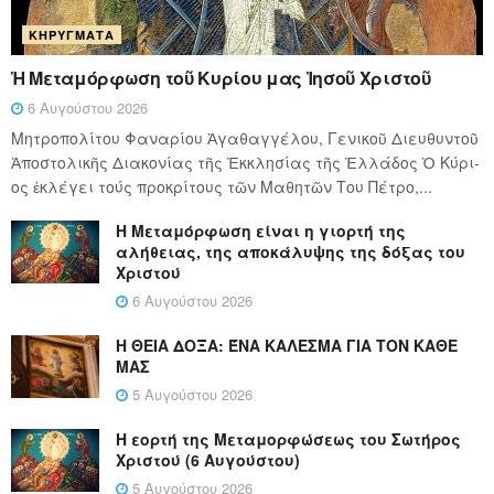
ΚΗΡΎΓΜΑΤΑ
Ἡ Μεταμόρφωση τοῦ Κυρίου μας Ἰησοῦ Χριστοῦ
6 Αυγούστου 2026
Μητροπολίτου Φαναρίου Ἀγαθαγγέλου, Γενικοῦ Διευθυντοῦ
Ἀποστολικῆς Διακονίας τῆς Ἐκκλησίας τῆς Ἑλλάδος Ὁ Κύ­ρι­
ος ἐκλέγει τούς προ­κρί­τους τῶν Μα­θη­τῶν Του Πέ­τρο,...
Η Μεταμόρφωση είναι η γιορτή της
αλήθειας, της αποκάλυψης της δόξας του
Χριστού
6 Αυγούστου 2026
Η ΘΕΙΑ ΔΟΞΑ: ΈΝΑ ΚΑΛΕΣΜΑ ΓΙΑ ΤΟΝ ΚΑΘΕ
ΜΑΣ
5 Αυγούστου 2026
Η εορτή της Μεταμορφώσεως του Σωτήρος
Χριστού (6 Αυγούστου)
5 Αυγούστου 2026