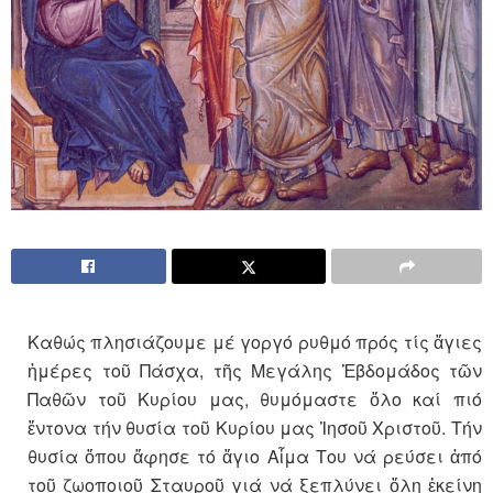
Καθώς πλησιάζουμε μέ γοργό ρυθμό πρός τίς ἅγιες
ἡμέρες τοῦ Πάσχα, τῆς Μεγάλης Ἑβδομάδος τῶν
Παθῶν τοῦ Κυρίου μας, θυμόμαστε ὅλο καί πιό
ἔντονα τήν θυσία τοῦ Κυρίου μας Ἰησοῦ Χριστοῦ. Τήν
θυσία ὅπου ἄφησε τό ἅγιο Αἷμα Του νά ρεύσει ἀπό
τοῦ ζωοποιοῦ Σταυροῦ γιά νά ξεπλύνει ὅλη ἐκείνη