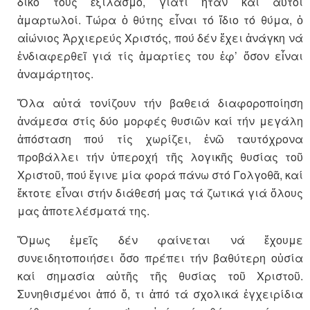
δικό τους ἐξιλασμό, γιατί ἦταν καί αὐτοί
ἁμαρτωλοί. Τώρα ὁ θύτης εἶναι τό ἴδιο τό θύμα, ὁ
αἰώνιος Ἀρχιερεύς Χριστός, πού δέν ἔχει ἀνάγκη νά
ἐνδιαφερθεῖ γιά τίς ἁμαρτίες του ἐφ’ ὅσον εἶναι
ἀναμάρτητος.
Ὅλα αὐτά τονίζουν τήν βαθειά διαφοροποίηση
ἀνάμεσα στίς δύο μορφές θυσιῶν καί τήν μεγάλη
ἀπόσταση πού τίς χωρίζει, ἐνῶ ταυτόχρονα
προβάλλει τήν ὑπεροχή τῆς λογικῆς θυσίας τοῦ
Χριστοῦ, πού ἔγινε μία φορά πάνω στό Γολγοθᾶ, καί
ἔκτοτε εἶναι στήν διάθεσή μας τά ζωτικά γιά ὅλους
μας ἀποτελέσματά της.
Ὅμως ἐμεῖς δέν φαίνεται νά ἔχουμε
συνειδητοποιήσει ὅσο πρέπει τήν βαθύτερη οὐσία
καί σημασία αὐτῆς τῆς θυσίας τοῦ Χριστοῦ.
Συνηθισμένοι ἀπό ὅ, τι ἀπό τά σχολικά ἐγχειρίδια