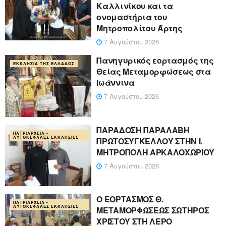
Καλλινίκου και τα
ονομαστήρια του
Μητροπολίτου Άρτης
7 Αυγούστου 2026
Πανηγυρικός εορτασμός της
ΕΚΚΛΗΣΊΑ ΤΗΣ ΕΛΛΆΔΟΣ
Θείας Μεταμορφώσεως στα
Ιωάννινα
7 Αυγούστου 2026
ΠΑΡΑΔΟΣΗ ΠΑΡΑΛΑΒΗ
ΠΑΤΡΙΑΡΧΕΊΑ -
ΑΥΤΟΚΈΦΑΛΕΣ ΕΚΚΛΗΣΊΕΣ
ΠΡΩΤΟΣΥΓΚΕΛΛΟΥ ΣΤΗΝ Ι.
ΜΗΤΡΟΠΟΛΗ ΑΡΚΑΛΟΧΩΡΙΟΥ
7 Αυγούστου 2026
Ο ΕΟΡΤΑΣΜΟΣ Θ.
ΠΑΤΡΙΑΡΧΕΊΑ -
ΑΥΤΟΚΈΦΑΛΕΣ ΕΚΚΛΗΣΊΕΣ
ΜΕΤΑΜΟΡΦΩΣΕΩΣ ΣΩΤΗΡΟΣ
ΧΡΙΣΤΟΥ ΣΤΗ ΛΕΡΟ