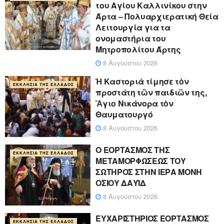
του Αγίου Καλλινίκου στην
Άρτα – Πολυαρχιερατική Θεία
Λειτουργία για τα
ονομαστήρια του
Μητροπολίτου Άρτης
8 Αυγούστου 2026
Ἡ Καστοριὰ τίμησε τὸν
ΕΚΚΛΗΣΊΑ ΤΗΣ ΕΛΛΆΔΟΣ
προστάτη τῶν παιδιῶν της,
Ἅγιο Νικάνορα τὸν
Θαυματουργό
8 Αυγούστου 2026
Ο ΕΟΡΤΑΣΜΟΣ ΤΗΣ
ΕΚΚΛΗΣΊΑ ΤΗΣ ΕΛΛΆΔΟΣ
ΜΕΤΑΜΟΡΦΩΣΕΩΣ ΤΟΥ
ΣΩΤΗΡΟΣ ΣΤΗΝ ΙΕΡΑ ΜΟΝΗ
ΟΣΙΟΥ ΔΑΥΪΔ
8 Αυγούστου 2026
ΕΥΧΑΡΙΣΤΗΡΙΟΣ ΕΟΡΤΑΣΜΟΣ
ΕΚΚΛΗΣΊΑ ΤΗΣ ΕΛΛΆΔΟΣ