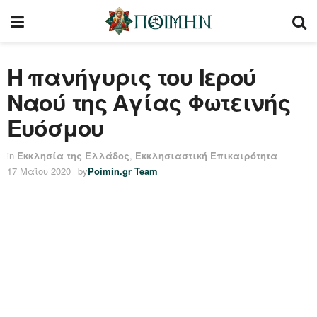
Η πανήγυρις του Ιερού
Ναού της Αγίας Φωτεινής
Ευόσμου
in
Εκκλησία της Ελλάδος
,
Εκκλησιαστική Επικαιρότητα
17 Μαΐου 2020
by
Poimin.gr Team