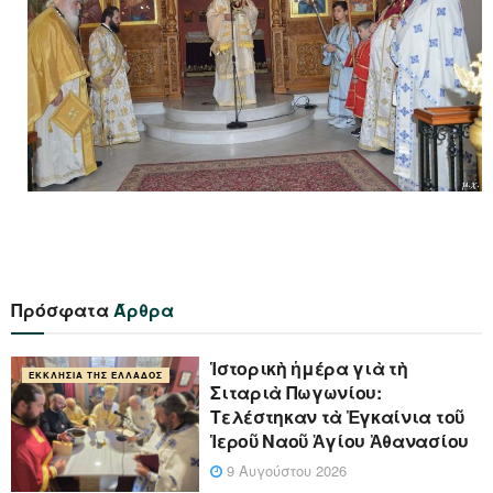
Πρόσφατα
Άρθρα
Ἱστορικὴ ἡμέρα γιὰ τὴ
ΕΚΚΛΗΣΊΑ ΤΗΣ ΕΛΛΆΔΟΣ
Σιταριὰ Πωγωνίου:
Τελέστηκαν τὰ Ἐγκαίνια τοῦ
Ἱεροῦ Ναοῦ Ἁγίου Ἀθανασίου
9 Αυγούστου 2026