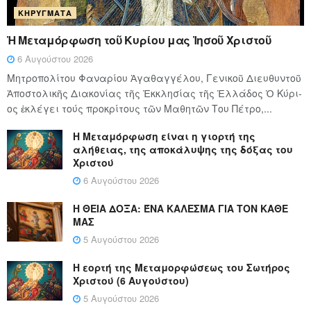
ΚΗΡΎΓΜΑΤΑ
Ἡ Μεταμόρφωση τοῦ Κυρίου μας Ἰησοῦ Χριστοῦ
6 Αυγούστου 2026
Μητροπολίτου Φαναρίου Ἀγαθαγγέλου, Γενικοῦ Διευθυντοῦ
Ἀποστολικῆς Διακονίας τῆς Ἐκκλησίας τῆς Ἑλλάδος Ὁ Κύ­ρι­
ος ἐκλέγει τούς προ­κρί­τους τῶν Μα­θη­τῶν Του Πέ­τρο,...
Η Μεταμόρφωση είναι η γιορτή της
αλήθειας, της αποκάλυψης της δόξας του
Χριστού
6 Αυγούστου 2026
Η ΘΕΙΑ ΔΟΞΑ: ΈΝΑ ΚΑΛΕΣΜΑ ΓΙΑ ΤΟΝ ΚΑΘΕ
ΜΑΣ
5 Αυγούστου 2026
Η εορτή της Μεταμορφώσεως του Σωτήρος
Χριστού (6 Αυγούστου)
5 Αυγούστου 2026