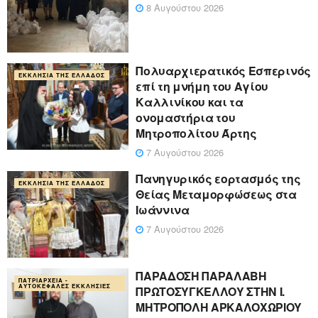
8 Αυγούστου 2026
Πολυαρχιερατικός Εσπερινός
ΕΚΚΛΗΣΊΑ ΤΗΣ ΕΛΛΆΔΟΣ
επί τη μνήμη του Αγίου
Καλλινίκου και τα
ονομαστήρια του
Μητροπολίτου Άρτης
7 Αυγούστου 2026
Πανηγυρικός εορτασμός της
ΕΚΚΛΗΣΊΑ ΤΗΣ ΕΛΛΆΔΟΣ
Θείας Μεταμορφώσεως στα
Ιωάννινα
7 Αυγούστου 2026
ΠΑΡΑΔΟΣΗ ΠΑΡΑΛΑΒΗ
ΠΑΤΡΙΑΡΧΕΊΑ -
ΑΥΤΟΚΈΦΑΛΕΣ ΕΚΚΛΗΣΊΕΣ
ΠΡΩΤΟΣΥΓΚΕΛΛΟΥ ΣΤΗΝ Ι.
ΜΗΤΡΟΠΟΛΗ ΑΡΚΑΛΟΧΩΡΙΟΥ