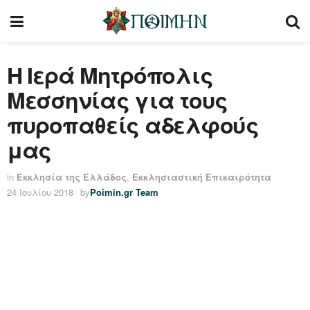
Η Ιερά Μητρόπολις
Μεσσηνίας για τους
πυροπαθείς αδελφούς
μας
in
Εκκλησία της Ελλάδος
,
Εκκλησιαστική Επικαιρότητα
24 Ιουλίου 2018
by
Poimin.gr Team