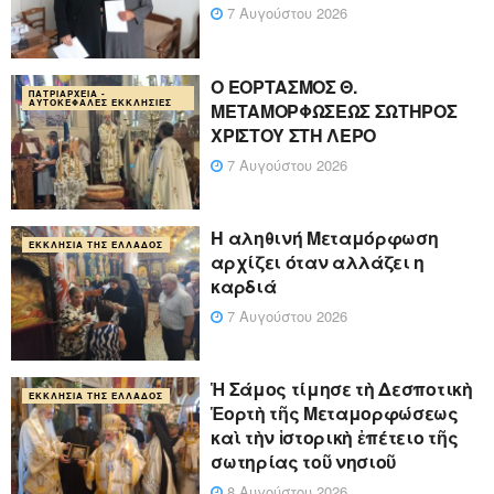
7 Αυγούστου 2026
Ο ΕΟΡΤΑΣΜΟΣ Θ.
ΠΑΤΡΙΑΡΧΕΊΑ -
ΑΥΤΟΚΈΦΑΛΕΣ ΕΚΚΛΗΣΊΕΣ
ΜΕΤΑΜΟΡΦΩΣΕΩΣ ΣΩΤΗΡΟΣ
ΧΡΙΣΤΟΥ ΣΤΗ ΛΕΡΟ
7 Αυγούστου 2026
Η αληθινή Μεταμόρφωση
ΕΚΚΛΗΣΊΑ ΤΗΣ ΕΛΛΆΔΟΣ
αρχίζει όταν αλλάζει η
καρδιά
7 Αυγούστου 2026
Ἡ Σάμος τίμησε τὴ Δεσποτικὴ
ΕΚΚΛΗΣΊΑ ΤΗΣ ΕΛΛΆΔΟΣ
Ἑορτὴ τῆς Μεταμορφώσεως
καὶ τὴν ἱστορικὴ ἐπέτειο τῆς
σωτηρίας τοῦ νησιοῦ
8 Αυγούστου 2026