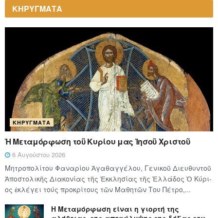
ΚΗΡΥΓΜΑΤΑ
ΚΗΡΎΓΜΑΤΑ
Ἡ Μεταμόρφωση τοῦ Κυρίου μας Ἰησοῦ Χριστοῦ
6 Αυγούστου 2026
Μητροπολίτου Φαναρίου Ἀγαθαγγέλου, Γενικοῦ Διευθυντοῦ
Ἀποστολικῆς Διακονίας τῆς Ἐκκλησίας τῆς Ἑλλάδος Ὁ Κύ­ρι­
ος ἐκλέγει τούς προ­κρί­τους τῶν Μα­θη­τῶν Του Πέ­τρο,...
Η Μεταμόρφωση είναι η γιορτή της
αλήθειας, της αποκάλυψης της δόξας του