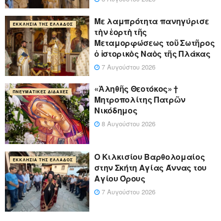
Με λαμπρότητα πανηγύρισε
ΕΚΚΛΗΣΊΑ ΤΗΣ ΕΛΛΆΔΟΣ
τὴν ἑορτὴ τῆς
Μεταμορφώσεως τοῦ Σωτῆρος
ὁ ἱστορικὸς Ναὸς τῆς Πλάκας
7 Αυγούστου 2026
«Ἀληθῆς Θεοτόκος» †
ΠΝΕΥΜΑΤΙΚΈΣ ΔΙΔΑΧΈΣ
Μητροπολίτης Πατρῶν
Νικόδημος
8 Αυγούστου 2026
Ο Κιλκισίου Βαρθολομαίος
ΕΚΚΛΗΣΊΑ ΤΗΣ ΕΛΛΆΔΟΣ
στην Σκήτη Αγίας Άννας του
Αγίου Όρους
7 Αυγούστου 2026