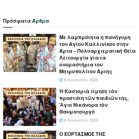
Πρόσφατα
Άρθρα
Με λαμπρότητα η πανήγυρη
ΕΚΚΛΗΣΊΑ ΤΗΣ ΕΛΛΆΔΟΣ
του Αγίου Καλλινίκου στην
Άρτα – Πολυαρχιερατική Θεία
Λειτουργία για τα
ονομαστήρια του
Μητροπολίτου Άρτης
8 Αυγούστου 2026
Ἡ Καστοριὰ τίμησε τὸν
ΕΚΚΛΗΣΊΑ ΤΗΣ ΕΛΛΆΔΟΣ
προστάτη τῶν παιδιῶν της,
Ἅγιο Νικάνορα τὸν
Θαυματουργό
8 Αυγούστου 2026
Ο ΕΟΡΤΑΣΜΟΣ ΤΗΣ
ΕΚΚΛΗΣΊΑ ΤΗΣ ΕΛΛΆΔΟΣ