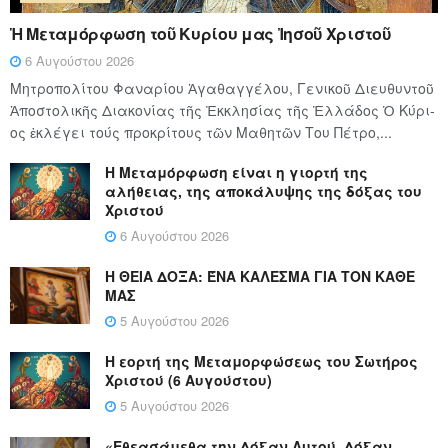
Ἡ Μεταμόρφωση τοῦ Κυρίου μας Ἰησοῦ Χριστοῦ
6 Αυγούστου 2026
Μητροπολίτου Φαναρίου Ἀγαθαγγέλου, Γενικοῦ Διευθυντοῦ
Ἀποστολικῆς Διακονίας τῆς Ἐκκλησίας τῆς Ἑλλάδος Ὁ Κύ­ρι­
ος ἐκλέγει τούς προ­κρί­τους τῶν Μα­θη­τῶν Του Πέ­τρο,...
Η Μεταμόρφωση είναι η γιορτή της
αλήθειας, της αποκάλυψης της δόξας του
Χριστού
6 Αυγούστου 2026
Η ΘΕΙΑ ΔΟΞΑ: ΈΝΑ ΚΑΛΕΣΜΑ ΓΙΑ ΤΟΝ ΚΑΘΕ
ΜΑΣ
5 Αυγούστου 2026
Η εορτή της Μεταμορφώσεως του Σωτήρος
Χριστού (6 Αυγούστου)
5 Αυγούστου 2026
«Εθεασάμεθα την Δόξαν Αυτού, Δόξαν