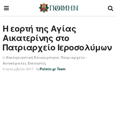
Η εορτή της Αγίας
Αικατερίνης στο
Πατριαρχείο Ιεροσολύμων
in
Εκκλησιαστική Επικαιρότητα
,
Πατριαρχεία -
Αυτοκέφαλες Εκκλησίες
9 Δεκεμβρίου 2017
by
Poimin.gr Team