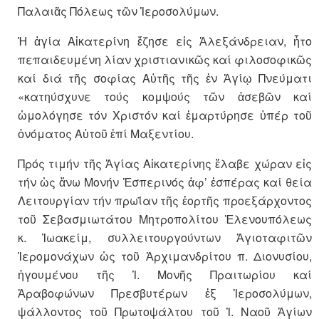
Παλαιᾶς Πόλεως τῶν Ἱεροσολύμων.
Ἡ ἁγία Αἰκατερίνη ἔζησε εἰς Ἀλεξάνδρειαν, ἦτο
πεπαιδευμένη λίαν χριστιανικῶς καί φιλοσοφικῶς
καί διά τῆς σοφίας Αὐτῆς τῆς ἐν Ἁγίῳ Πνεύματι
«κατηύσχυνε τούς κομψούς τῶν ἀσεβῶν καί
ὡμολόγησε τόν Χριστόν καί ἐμαρτύρησε ὑπέρ τοῦ
ὀνόματος Αὐτοῦ ἐπί Μαξεντίου.
Πρός τιμήν τῆς Ἁγίας Αἰκατερίνης ἔλαβε χώραν εἰς
τήν ὡς ἄνω Μονήν Ἑσπερινός ἀφ’ ἑσπέρας καί θεία
Λειτουργίαν τήν πρωΐαν τῆς ἑορτῆς προεξάρχοντος
τοῦ Σεβασμιωτάτου Μητροπολίτου Ἑλενουπόλεως
κ. Ἰωακείμ, συλλειτουργούντων Ἁγιοταφιτῶν
Ἱερομονάχων ὡς τοῦ Ἀρχιμανδρίτου π. Διονυσίου,
ἡγουμένου τῆς Ἱ. Μονῆς Πραιτωρίου καί
Ἀραβοφώνων Πρεσβυτέρων ἐξ Ἱεροσολύμων,
ψάλλοντος τοῦ Πρωτοψάλτου τοῦ Ἱ. Ναοῦ Ἁγίων