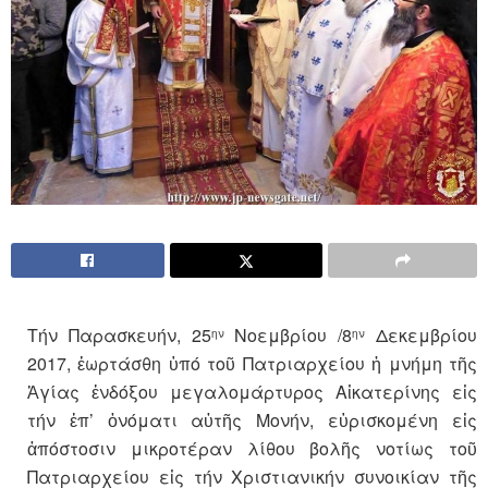
Τήν Παρασκευήν, 25
Νοεμβρίου /8
Δεκεμβρίου
ην
ην
2017, ἑωρτάσθη ὑπό τοῦ Πατριαρχείου ἡ μνήμη τῆς
Ἁγίας ἐνδόξου μεγαλομάρτυρος Αἰκατερίνης εἰς
τήν ἐπ’ ὀνόματι αὐτῆς Μονήν, εὑρισκομένη εἰς
ἀπόστοσιν μικροτέραν λίθου βολῆς νοτίως τοῦ
Πατριαρχείου εἰς τήν Χριστιανικήν συνοικίαν τῆς