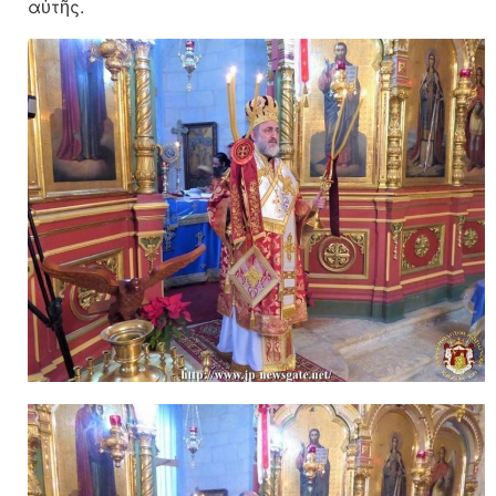
αὐτῆς.