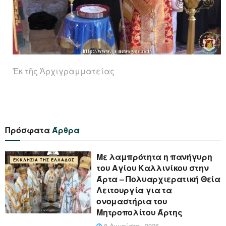
Ἐκ τῆς Ἀρχιγραμματείας
Πρόσφατα
Άρθρα
Με λαμπρότητα η πανήγυρη
ΕΚΚΛΗΣΊΑ ΤΗΣ ΕΛΛΆΔΟΣ
του Αγίου Καλλινίκου στην
Άρτα – Πολυαρχιερατική Θεία
Λειτουργία για τα
ονομαστήρια του
Μητροπολίτου Άρτης
8 Αυγούστου 2026