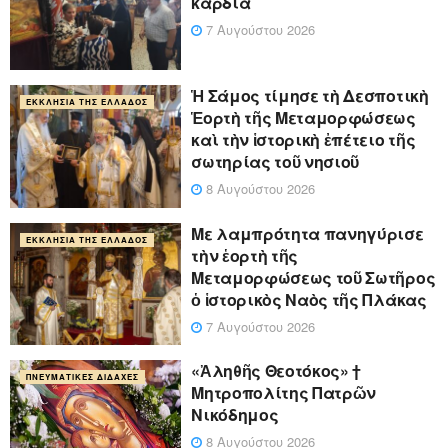
καρδιά
7 Αυγούστου 2026
Ἡ Σάμος τίμησε τὴ Δεσποτικὴ
ΕΚΚΛΗΣΊΑ ΤΗΣ ΕΛΛΆΔΟΣ
Ἑορτὴ τῆς Μεταμορφώσεως
καὶ τὴν ἱστορικὴ ἐπέτειο τῆς
σωτηρίας τοῦ νησιοῦ
8 Αυγούστου 2026
Με λαμπρότητα πανηγύρισε
ΕΚΚΛΗΣΊΑ ΤΗΣ ΕΛΛΆΔΟΣ
τὴν ἑορτὴ τῆς
Μεταμορφώσεως τοῦ Σωτῆρος
ὁ ἱστορικὸς Ναὸς τῆς Πλάκας
7 Αυγούστου 2026
«Ἀληθῆς Θεοτόκος» †
ΠΝΕΥΜΑΤΙΚΈΣ ΔΙΔΑΧΈΣ
Μητροπολίτης Πατρῶν
Νικόδημος
8 Αυγούστου 2026