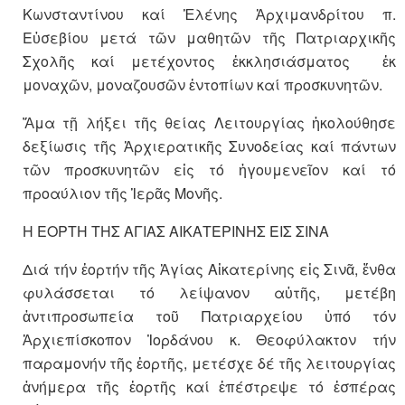
Κωνσταντίνου καί Ἑλένης Ἀρχιμανδρίτου π.
Εὐσεβίου μετά τῶν μαθητῶν τῆς Πατριαρχικῆς
Σχολῆς καί μετέχοντος ἐκκλησιάσματος ἐκ
μοναχῶν, μοναζουσῶν ἐντοπίων καί προσκυνητῶν.
Ἅμα τῇ λήξει τῆς θείας Λειτουργίας ἠκολούθησε
δεξίωσις τῆς Ἀρχιερατικῆς Συνοδείας καί πάντων
τῶν προσκυνητῶν εἰς τό ἡγουμενεῖον καί τό
προαύλιον τῆς Ἱερᾶς Μονῆς.
Η ΕΟΡΤΗ ΤΗΣ ΑΓΙΑΣ ΑΙΚΑΤΕΡΙΝΗΣ ΕΙΣ ΣΙΝΑ
Διά τήν ἑορτήν τῆς Ἁγίας Αἰκατερίνης εἰς Σινᾶ, ἔνθα
φυλάσσεται τό λείψανον αὐτῆς, μετέβη
ἀντιπροσωπεία τοῦ Πατριαρχείου ὑπό τόν
Ἀρχιεπίσκοπον Ἰορδάνου κ. Θεοφύλακτον τήν
παραμονήν τῆς ἑορτῆς, μετέσχε δέ τῆς λειτουργίας
ἀνήμερα τῆς ἑορτῆς καί ἐπέστρεψε τό ἑσπέρας