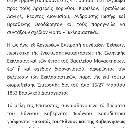
4
1827
στήν
Ἑρμιόνη
ἀπηύθυνε
στίς
Μαρτίου
ἔγγραφο
,
πρός
τούς
Ἀρχιερεῖς
Κορίνθου
Κύριλλον
Τριπόλεως
,
,
Δανιήλ
Ρέοντος
Διονυσίου
Ἀνδρούσης
Ἰωσήφ
καί
Βρεσθένης
Θεοδώρητον
καί
τούς
παρήγγειλε
νά
«
».
συντάξουν
σχέδιον
γιά
τά
Ἐκκλησιαστικά
,
Ἡ
ὡς
ἄνω
ἐξ
Ἀρχιερέων
Ἐπιτροπή
συνέταξεν
Ἔκθεσιν
περιεκτική
τῆς
ἐνεστώσης
καταστάσεως
τῆς
Ἑλληνικῆς
,
Ἐκκλησίας
καί
τῶν
ἐντός
τοῦ
Βασιλείου
Μοναστηρίων
,
ἐφ’
ᾗ
καί
σχέδιον
διοργανισμοῦ
ἀφορῶντος
τήν
,
βελτίωσιν
τῶν
Ἐκκλησιαστικῶν
παρά
τῆς
ἐπί
τούτῳ
15/27
διορισθείσης
Ἐπιτροπῆς
διά
τοῦ
ἀπό
Μαρτίου
1833
.
Βασιλικοῦ
Διατάγματος
,
Τά
μέλη
τῆς
Ἐπιτροπῆς
συναισθανόμενα
τά
βιώματα
τοῦ
Ἐθνικοῦ
Κυβερνήτη
Ἰωάννου
Καποδίστρια
«
γράφοντος
σκοπός
τοῦ
Ἔθνους
καί
τῆς
Κυβερνήσεως