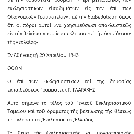
«
μέ
τήν
νομοθετική
ρύθμιση
Περί
μεταβάσεως
τῶν
ἐκκλησιαστικῶν
εἰσοδημάτων
εἰς
τήν
ἐπί
τῶν
»,
Οἰκονομικῶν
Γραμματείαν
μέ
τήν
διαβεβαίωση
ὅμως
«
ὅτι
οἱ
πόροι
αὐτοί
νά
χρησιμεύσωσι
ἀποκλειστικῶς
εἰς
τήν
βελτίωσιν
τοῦ
ἱεροῦ
Κλήρου
καί
τήν
ἐκπαίδευσιν
».
τῆς
νεολαίας
29
1843
Ἐν
Ἀθήναις
τῇ
Ἀπριλίου
ΟΘΩΝ
Ὁ
ἐπί
τῶν
Ἐκκλησιαστικῶν
καί
τῆς
δημοσίας
.
ἐκπαιδεύσεως
Γραμματεύς
Γ
ΓΛΑΡΑΚΗΣ
Αὐτό
σήμανε
τό
τέλος
τοῦ
Γενικοῦ
Ἐκκλησιαστικοῦ
Ταμείου
καί
τοῦ
ὁράματος
τῆς
βελτίωσης
τῆς
θέσεως
.
τοῦ
κλήρου
τῆς
Ἐκκλησίας
τῆς
Ἑλλάδος
Τό
θέμα
τῆς
ἐκκλησιαστικῆς
καί
μοναστηριακῆς