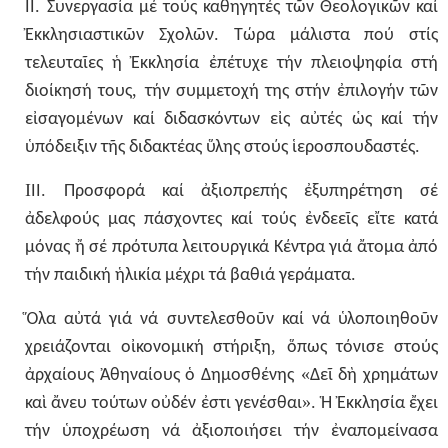
.
ΙΙ
Συνεργασία
μέ
τούς
καθηγητές
τῶν
Θεολογικῶν
καί
.
Ἐκκλησιαστικῶν
Σχολῶν
Τώρα
μάλιστα
πού
στίς
τελευταῖες
ἡ
Ἐκκλησία
ἐπέτυχε
τήν
πλειοψηφία
στή
,
διοίκησή
τους
τήν
συμμετοχή
της
στήν
ἐπιλογήν
τῶν
εἰσαγομένων
καί
διδασκόντων
εἰς
αὐτές
ὡς
καί
τήν
.
ὑπόδειξιν
τῆς
διδακτέας
ὕλης
στούς
ἱεροσπουδαστές
I
.
ΙΙ
Προσφορά
καί
ἀξιοπρεπής
ἐξυπηρέτηση
σέ
ἀδελφούς
μας
πάσχοντες
καί
τούς
ἐνδεεῖς
εἴτε
κατά
μόνας
ἤ
σέ
πρότυπα
λειτουργικά
Κέντρα
γιά
ἄτομα
ἀπό
.
τήν
παιδική
ἡλικία
μέχρι
τά
βαθιά
γεράματα
Ὅλα
αὐτά
γιά
νά
συντελεσθοῦν
καί
νά
ὑλοποιηθοῦν
,
χρειάζονται
οἰκονομική
στήριξη
ὅπως
τόνισε
στούς
«
ἀρχαίους
Ἀθηναίους
ὁ
Δημοσθένης
Δεῖ
δὴ
χρημάτων
».
καὶ
ἄνευ
τούτων
οὐδέν
ἐστι
γενέσθαι
Ἡ
Ἐκκλησία
ἔχει
τήν
ὑποχρέωση
νά
ἀξιοποιήσει
τήν
ἐναπομείνασα