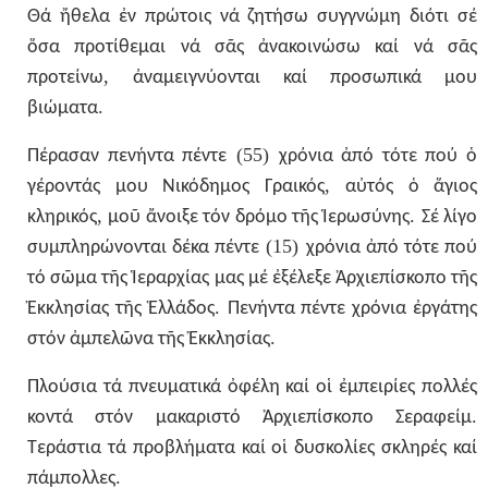
Θά
ἤθελα
ἐν
πρώτοις
νά
ζητήσω
συγγνώμη
διότι
σέ
ὅσα
προτίθεμαι
νά
σᾶς
ἀνακοινώσω
καί
νά
σᾶς
,
προτείνω
ἀναμειγνύονται
καί
προσωπικά
μου
.
βιώματα
(55)
Πέρασαν
πενήντα
πέντε
χρόνια
ἀπό
τότε
πού
ὁ
,
γέροντάς
μου
Νικόδημος
Γραικός
αὐτός
ὁ
ἅγιος
,
.
κληρικός
μοῦ
ἄνοιξε
τόν
δρόμο
τῆς
Ἱερωσύνης
Σέ
λίγο
(15)
συμπληρώνονται
δέκα
πέντε
χρόνια
ἀπό
τότε
πού
τό
σῶμα
τῆς
Ἱεραρχίας
μας
μέ
ἐξέλεξε
Ἀρχιεπίσκοπο
τῆς
.
Ἐκκλησίας
τῆς
Ἑλλάδος
Πενήντα
πέντε
χρόνια
ἐργάτης
.
στόν
ἀμπελῶνα
τῆς
Ἐκκλησίας
Πλούσια
τά
πνευματικά
ὀφέλη
καί
οἱ
ἐμπειρίες
πολλές
.
κοντά
στόν
μακαριστό
Ἀρχιεπίσκοπο
Σεραφείμ
Τεράστια
τά
προβλήματα
καί
οἱ
δυσκολίες
σκληρές
καί
.
πάμπολλες