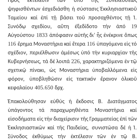
Πρός
ἐκτέλεσιν
τῶν
ὑπό
τῆς
Συνελεύσεως
ψηφισθέντων
ἐσχεδιάσθη
ἡ
σύστασις
Ἐκκλησιαστικοῦ
.
Ταμείου
καί
ἐπί
τῇ
βάσει
τοῦ
προσαχθέντος
τῇ
Ἱ
,
19
Συνόδῳ
σχεδίου
αὕτη
ἐξεδίδοτο
τήν
ἀπό
1833
Αὐγούστου
ἀπόφασιν
αὐτῆς
δι’
ἧς
ἐνέκρινε
ὅπως
116
116
ἔρημα
Μοναστήρια
καί
ἕτερα
ὑπαγόμενα
εἰς
τό
,
σχέδιον
περιέλθωσιν
ἀμέσως
ὑπό
τήν
κυριαρχίαν
τῆς
,
226,
Κυβερνήσεως
τά
δέ
λοιπά
χαρακτηριζόμενα
ἐν
τῷ
,
σχετικῷ
πίνακι
ὡς
Μοναστήρια
ὑποβαλλόμενα
εἰς
,
φόρον
ὑποβληθῶσιν
εἰς
τακτικόν
ἔρανον
ὁλικοῦ
405.650
.
κεφαλαίου
δρχ
.
Ἐπακολούθησαν
εὐθύς
ἡ
ἔκδοσις
Β
Διατάγματος
ὑπάγοντος
τά
παραχωρηθέντα
Μοναστήρια
καί
εἰσοδήματα
εἰς
τήν
διαχείρισιν
τῆς
Γραμματείας
ἐπί
τῶν
,
.
Ἐκκλησιαστικῶν
καί
τῆς
Παιδείας
συνιστῶσα
δέ
ἡ
Ἱ
.
Σύνοδος
ἐκθύμως
τήν
ἐκτέλεσιν
τῶν
ἐν
τῷ
Β