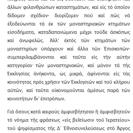
,
ἄλλων
φιλανθρώπων
καταστημάτων
καί
εἰς
τό
ὁποῖον
δίδομεν
σχέδιον·
διορίζομεν
ποῦ
καί
πῶς
νά
ἐξοδεύωνται
τά
ἐκ
τῶν
μοναστηριακῶν
κτημάτων
,
εἰσοδήματα
καταδαπανώμενα
μέχρι
τοῦδε
ἀσκόπως
.
καί
ἀνωφελῶς
Ἀλλ’
ἐκτός
τῶν
κτημάτων
τῶν
μοναστηρίων
ὑπάρχουν
καί
ἄλλα
τῶν
Ἐπισκοπῶν·
συμπεριλαμβάνονται
καί
ταῦτα
εἰς
τήν
αὐτήν
,
κατηγορίαν
τῶν
μοναστηριακῶν
καί
μόνον
τά
τῆς
,
,
Ἐκκλησίας
ἀνήκοντα
ὡς
μικρά
ἀφίνονται
εἰς
τάς
κοινότητας
πρός
χρῆσιν
τῶν
Ἐκκλησιῶν
καί
τοῦ
κλήρου
,
αὐτῶν
καί
ταῦτα
οἰκονομοῦνται
ἀμέσως
παρά
τῶν
.
κοινοτήτων
δι’
ἐπιτρόπων
Γιά
ὅσους
κατά
καιρούς
ἀμφισβήτησαν
ἤ
ἀμφισβητοῦν
«
»
τό
νόημα
τῆς
φράσεως
εἰς
βελτίωσιν
τοῦ
Ἱερατείου
τοῦ
ψηφίσματος
τῆς
Δ΄
Ἐθνοσυνελεύσεως
στό
Ἄργος