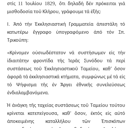
11
1829,
στίς
Ἰουλίου
ὅτι
δηλαδή
δέν
πρόκειται
γιά
,
:
μισθοδοσία
τοῦ
Κλήρου
γράφουμε
τά
ἑξῆς
.
Ι
Ἀπό
τήν
Ἐκκλησιαστική
Γραμματεία
ἀπεστάλη
τό
.
κατωτέρω
ἔγγραφο
ὑπογραφόμενο
ἀπό
τόν
Σπ
:
Τρικούπη
«
Κρίνομεν
οὐσιωδέστατον
νά
συστήσωμεν
εἰς
τήν
ἰδιαιτάτην
φροντίδα
τῆς
Ἱερᾶς
Συνόδου
τά
περί
,
συστάσεως
τοῦ
Ἐκκλησιαστικοῦ
Ταμείου
καθ’
ὅσον
,
ἀφορᾶ
τά
ἐκκλησιαστικά
κτήματα
συμφώνως
μέ
τά
εἰς
τό
Ψήφισμα
τῆς
ἐν
Ἄργει
ἐθνικῆς
συνελεύσεως
.
ἐνδιαλαμβανόμενα
Ἡ
ἀνάγκη
τῆς
ταχείας
συστάσεως
τοῦ
Ταμείου
τούτου
,
,
κρίνεται
κατεπείγουσα
καθ’
ὅσον
ἐκτός
εἰς
αὐτό
ἀποκειμένης
καταλλήλου
τῶν
Ἐπισκόπων