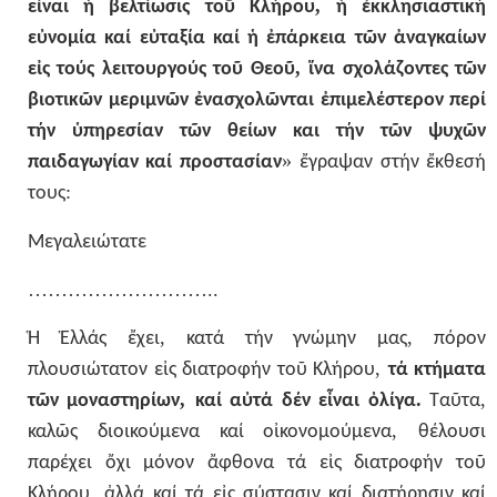
,
εἶναι
ἡ
βελτίωσις
τοῦ
Κλήρου
ἡ
ἐκκλησιαστική
εὐνομία
καί
εὐταξία
καί
ἡ
ἐπάρκεια
τῶν
ἀναγκαίων
,
εἰς
τούς
λειτουργούς
τοῦ
Θεοῦ
ἵνα
σχολάζοντες
τῶν
βιοτικῶν
μεριμνῶν
ἐνασχολῶνται
ἐπιμελέστερον
περί
τήν
ὑπηρεσίαν
τῶν
θείων
και
τήν
τῶν
ψυχῶν
»
παιδαγωγίαν
καί
προστασίαν
ἔγραψαν
στήν
ἔκθεσή
:
τους
Μεγαλειώτατε
………………………..
,
,
Ἡ
Ἑλλάς
ἔχει
κατά
τήν
γνώμην
μας
πόρον
,
πλουσιώτατον
εἰς
διατροφήν
τοῦ
Κλήρου
τά
κτήματα
,
.
,
τῶν
μοναστηρίων
καί
αὐτά
δέν
εἶναι
ὀλίγα
Ταῦτα
,
καλῶς
διοικούμενα
καί
οἰκονομούμενα
θέλουσι
παρέχει
ὄχι
μόνον
ἄφθονα
τά
εἰς
διατροφήν
τοῦ
,
Κλήρου
ἀλλά
καί
τά
εἰς
σύστασιν
καί
διατήρησιν
καί