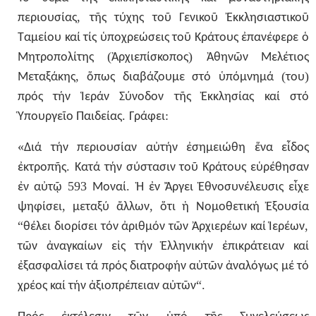
,
περιουσίας
τῆς
τύχης
τοῦ
Γενικοῦ
Ἐκκλησιαστικοῦ
Ταμείου
καί
τίς
ὑποχρεώσεις
τοῦ
Κράτους
ἐπανέφερε
ὁ
(
)
Μητροπολίτης
Ἀρχιεπίσκοπος
Ἀθηνῶν
Μελέτιος
,
(
)
Μεταξάκης
ὅπως
διαβάζουμε
στό
ὑπόμνημά
του
πρός
τήν
Ἱεράν
Σύνοδον
τῆς
Ἐκκλησίας
καί
στό
.
:
Ὑπουργεῖο
Παιδείας
Γράφει
«
Διά
τήν
περιουσίαν
αὐτήν
ἐσημειώθη
ἕνα
εἶδος
.
ἐκτροπῆς
Κατά
τήν
σύστασιν
τοῦ
Κράτους
εὑρέθησαν
593
.
ἐν
αὐτῷ
Μοναί
Ἡ
ἐν
Ἄργει
Ἐθνοσυνέλευσις
εἶχε
,
,
ψηφίσει
μεταξύ
ἄλλων
ὅτι
ἡ
Νομοθετική
Ἐξουσία
“
,
θέλει
διορίσει
τόν
ἀριθμόν
τῶν
Ἀρχιερέων
καί
Ἱερέων
τῶν
ἀναγκαίων
εἰς
τήν
Ἑλληνικήν
ἐπικράτειαν
καί
ἐξασφαλίσει
τά
πρός
διατροφήν
αὐτῶν
ἀναλόγως
μέ
τό
“.
χρέος
καί
τήν
ἀξιοπρέπειαν
αὐτῶν