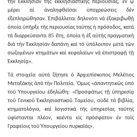
,
τήν
Ἐκκλησίαν
τῆς
ἐκκλησιαστικῆς
περιουσίας
ἐν
ᾧ
μέρει
αἱ
ἀναληφθεῖσαι
ὑποχρεώσεις
δέν
.
ἐξεπληρώθησαν
Ἐπιβάλλεται
δηλονότι
νά
ἐξακριβωθῇ
,
ὁποία
ὑπῆρξε
τῆς
περιουσίας
ταύτης
ἡ
πρόσοδος
κατά
85
,
τά
διαρρεύσαντα
ἔτη
ὁποία
ἡ
ἐξ
αὐτῆς
πραγματική
διά
τήν
Ἐκκλησίαν
δαπάνη
καί
τό
ὑπόλοιπον
μετά
τῶν
σωζομένων
κτημάτων
καί
κεφαλαίων
νά
ἐπιστραφῇ
τῇ
».
Ἐκκλησίᾳ
Τά
στοιχεῖα
αὐτά
ζήτησε
ὁ
Ἀρχιεπίσκοπος
Μελέτιος
.
«
Μεταξάκης
ἀπό
τήν
Πολιτεία
Ὅμως
ἀπαντητικῶς
ὑπό
: «
τοῦ
Ὑπουργείου
ἐδηλώθη
Προσφάτως
τῇ
ὑπηρεσίᾳ
,
,
τοῦ
Γενικοῦ
Ἐκκλησιαστικοῦ
Ταμείου
οὐδέ
τά
βιβλία
,
κτηματολόγια
καί
λογιστικά
τῆς
ὑπηρεσίας
ταύτης
,
ὑφίστανται
πλέον
καέντα
εἰς
πρόσφατον
ἐν
τοῖς
».
Γραφείοις
τοῦ
Ὑπουργείου
πυρκαϊάς