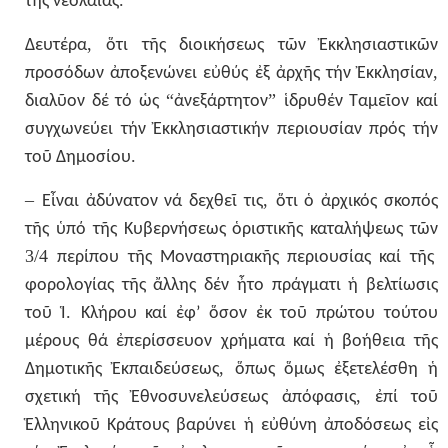
.
τῆς
νεολαίας
,
Δευτέρα
ὅτι
τῆς
διοικήσεως
τῶν
Ἐκκλησιαστικῶν
,
προσόδων
ἀποξενώνει
εὐθύς
ἐξ
ἀρχῆς
τήν
Ἐκκλησίαν
“
”
διαλῦον
δέ
τό
ὡς
ἀνεξάρτητον
ἱδρυθέν
Ταμεῖον
καί
συγχωνεύει
τήν
Ἐκκλησιαστικήν
περιουσίαν
πρός
τήν
.
τοῦ
Δημοσίου
–
,
Εἶναι
ἀδύνατον
νά
δεχθεῖ
τις
ὅτι
ὁ
ἀρχικός
σκοπός
τῆς
ὑπό
τῆς
Κυβερνήσεως
ὁριστικῆς
καταλήψεως
τῶν
3/4
περίπου
τῆς
Μοναστηριακῆς
περιουσίας
καί
τῆς
φορολογίας
τῆς
ἄλλης
δέν
ἦτο
πράγματι
ἡ
βελτίωσις
.
τοῦ
Ἱ
Κλήρου
καί
ἐφ’
ὅσον
ἐκ
τοῦ
πρώτου
τούτου
μέρους
θά
ἐπερίσσευον
χρήματα
καί
ἡ
βοήθεια
τῆς
,
Δημοτικῆς
Ἐκπαιδεύσεως
ὅπως
ὅμως
ἐξετελέσθη
ἡ
,
σχετική
τῆς
Ἐθνοσυνελεύσεως
ἀπόφασις
ἐπί
τοῦ
Ἑλληνικοῦ
Κράτους
βαρύνει
ἡ
εὐθύνη
ἀποδόσεως
εἰς