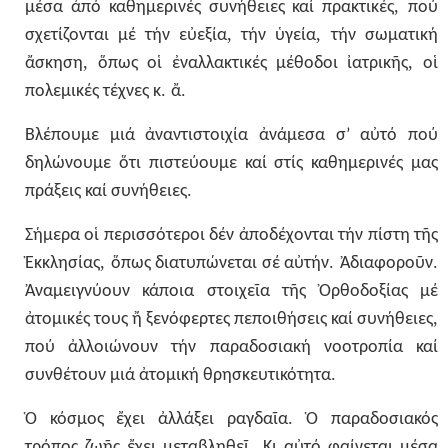
,
μέσα
ἀπό
καθημερινές
συνήθειες
καί
πρακτικές
πού
,
,
σχετίζονται
μέ
τήν
εὐεξία
τήν
ὑγεία
τήν
σωματική
,
,
ἄσκηση
ὅπως
οἱ
ἐναλλακτικές
μέθοδοι
ἰατρικῆς
οἱ
.
.
πολεμικές
τέχνες
κ
ἄ
Βλέπουμε
μιά
ἀναντιστοιχία
ἀνάμεσα
σ’
αὐτό
πού
δηλώνουμε
ὅτι
πιστεύουμε
καί
στίς
καθημερινές
μας
.
πράξεις
καί
συνήθειες
Σήμερα
οἱ
περισσότεροι
δέν
ἀποδέχονται
τήν
πίστη
τῆς
,
.
.
Ἐκκλησίας
ὅπως
διατυπώνεται
σέ
αὐτήν
Ἀδιαφοροῦν
Ἀναμειγνύουν
κάποια
στοιχεῖα
τῆς
Ὀρθοδοξίας
μέ
,
ἀτομικές
τους
ἤ
ξενόφερτες
πεποιθήσεις
καί
συνήθειες
πού
ἀλλοιώνουν
τήν
παραδοσιακή
νοοτροπία
καί
.
συνθέτουν
μιά
ἀτομική
θρησκευτικότητα
.
Ὁ
κόσμος
ἔχει
ἀλλάξει
ραγδαῖα
Ὁ
παραδοσιακός
.
τρόπος
ζωῆς
ἔχει
μεταβληθεῖ
Κι
αὐτό
φαίνεται
μέσα