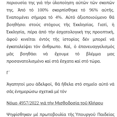
περιουσία
της
γιά
τήν
ὑλοποίηση
αὐτῶν
τῶν
σκοπῶν
.
100%
96%
.
της
Ἀπό
τό
σκορπίσθηκε
τό
αὐτῆς
4%.
Ἐναπομένει
σήμερα
τό
Αὐτό
ἀξιοποιούμενο
θά
.
,
βοηθήσει
στούς
στόχους
τῆς
Ἐκκλησίας
Γιατί
ἡ
,
,
Ἐκκλησία
πέρα
ἀπό
τήν
ἐσχατολογική
της
προοπτική
ἀφοῦ
κινεῖται
ἐντός
τῆς
ἱστορίας
δέν
μπορεῖ
νά
.
,
ἐγκαταλείψει
τόν
ἄνθρωπο
Καί
ὁ
ἐπανευαγγελισμός
μᾶς
βοηθάει
νά
ἔχουμε
τό
βλέμμα
μας
.
προσανατολισμένο
καί
στά
ἔσχατα
καί
στό
τώρα
Γ΄
,
Ἀγαπητοί
μου
ἀδελφοί
θά
ἤθελα
στό
σημεῖο
αὐτό
νά
σᾶς
ἐνημερώσω
σχετικά
μέ
τόν
4957/2022
Νόμο
γιά
τήν
Μισθοδοσία
τοῦ
Κλήρου
Ψηφίσθηκαν
μέ
πρωτοβουλία
τῆς
Ὑπουργοῦ
Παιδείας