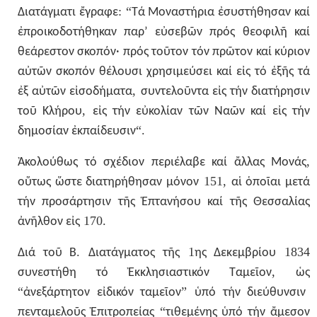
: “
Διατάγματι
ἔγραφε
Τά
Μοναστήρια
ἐσυστήθησαν
καί
ἐπροικοδοτήθηκαν
παρ’
εὐσεβῶν
πρός
θεοφιλῆ
καί
θεάρεστον
σκοπόν·
πρός
τοῦτον
τόν
πρῶτον
καί
κύριον
αὐτῶν
σκοπόν
θέλουσι
χρησιμεύσει
καί
εἰς
τό
ἑξῆς
τά
,
ἐξ
αὐτῶν
εἰσοδήματα
συντελοῦντα
εἰς
τήν
διατήρησιν
,
τοῦ
Κλήρου
εἰς
τήν
εὐκολίαν
τῶν
Ναῶν
καί
εἰς
τήν
“.
δημοσίαν
ἐκπαίδευσιν
,
Ἀκολούθως
τό
σχέδιον
περιέλαβε
καί
ἄλλας
Μονάς
151,
οὕτως
ὥστε
διατηρήθησαν
μόνον
αἱ
ὁποῖαι
μετά
τήν
προσάρτησιν
τῆς
Ἑπτανήσου
καί
τῆς
Θεσσαλίας
170.
ἀνῆλθον
εἰς
.
1
1834
Διά
τοῦ
Β
Διατάγματος
τῆς
ης
Δεκεμβρίου
,
συνεστήθη
τό
Ἐκκλησιαστικόν
Ταμεῖον
ὡς
“
”
ἀνεξάρτητον
εἰδικόν
ταμεῖον
ὑπό
τήν
διεύθυνσιν
“
πενταμελοῦς
Ἐπιτροπείας
τιθεμένης
ὑπό
τήν
ἄμεσον