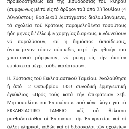
προικοδοτήσεως
καί
τῆς
μισθοδοσίας
τοῦ
κλήρου
(
23
(4
συμφώνως
μέ
τά
εἰς
τό
ἄρθρον
τοῦ
ἀπό
Ἰουλίου
)
,
Αὐγούστου
Βασιλικοῦ
Διατάγματος
διαλαμβανόμενα
τά
σχολεῖα
τοῦ
Κράτους
παραμεληθέντα
τοσούτους
,
ἤδη
μῆνας
δι’
ἔλλειψιν
χορηγίας
διαρκοῦς
κινδυνεύουν
,
,
νά
παραλύσουν
καί
ἡ
δημόσιος
ἐκπαίδευσις
ἀντικείμενον
τόσον
οὐσιῶδες
περί
τήν
ἠθικήν
τοῦ
,
χριστιανοῦ
μόρφωσιν
νά
μείνῃ
εἰς
τήν
ὁποίαν
».
εὑρίσκεται
μέχρι
τοῦδε
κατάστασιν
.
.
ΙΙ
Σύστασις
τοῦ
Ἐκκλησιαστικοῦ
Ταμείου
Ἀκολούθησε
12
1833
ἡ
ἀπό
Ὀκτωβρίου
συνοδική
ἑρμηνευτική
«
.
ἐγκύκλιος
Πρός
τούς
κατά
τήν
ἐπικράτειαν
Σεβ
Μητροπολίτας
καί
Ἐπισκόπους
πού
κάνει
λόγο
γιά
τό
«
ΕΚΚΛΗΣΙΑΣΤΙΚΟ
ΤΑΜΕΙΟ
ἐξ
οὗ
θέλουσι
μισθοδοτεῖσθαι
οἱ
Ἐπίσκοποι
τῆς
Ἐπικρατείας
καί
οἱ
,
ἄλλοι
κληρικοί
καθώς
καί
οἱ
διδάσκαλοι
τῶν
σχολείων