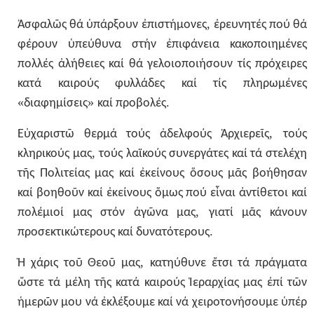
,
Ἀσφαλῶς
θά
ὑπάρξουν
ἐπιστήμονες
ἐρευνητές
πού
θά
φέρουν
ὑπεύθυνα
στήν
ἐπιφάνεια
κακοποιημένες
πολλές
ἀλήθειες
καί
θά
γελοιοποιήσουν
τίς
πρόχειρες
κατά
καιρούς
φυλλάδες
καί
τίς
πληρωμένες
«
»
.
διαφημίσεις
καί
προβολές
,
Εὐχαριστῶ
θερμά
τούς
ἀδελφούς
Ἀρχιερεῖς
τούς
,
κληρικούς
μας
τούς
λαϊκούς
συνεργάτες
καί
τά
στελέχη
τῆς
Πολιτείας
μας
καί
ἐκείνους
ὅσους
μᾶς
βοήθησαν
καί
βοηθοῦν
καί
ἐκείνους
ὅμως
πού
εἶναι
ἀντίθετοι
καί
,
πολέμιοί
μας
στόν
ἀγῶνα
μας
γιατί
μᾶς
κάνουν
.
προσεκτικώτερους
καί
δυνατότερους
,
Ἡ
χάρις
τοῦ
Θεοῦ
μας
κατηύθυνε
ἔτσι
τά
πράγματα
ὥστε
τά
μέλη
τῆς
κατά
καιρούς
Ἱεραρχίας
μας
ἐπί
τῶν
ἡμερῶν
μου
νά
ἐκλέξουμε
καί
νά
χειροτονήσουμε
ὑπέρ