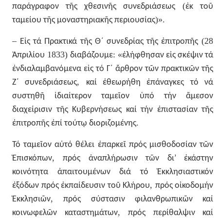
(
παράγραφον
τῆς
χθεσινῆς
συνεδριάσεως
ἐκ
τοῦ
)».
ταμείου
τῆς
μοναστηριακῆς
περιουσίας
–
(28
Εἰς
τά
Πρακτικά
τῆς
Θ΄
συνεδρίας
τῆς
ἐπιτροπῆς
1833)
: «
Ἀπριλίου
διαβάζουμε
ἐλήφθησαν
εἰς
σκέψιν
τά
ἐνδιαλαμβανόμενα
εἰς
τό
Γ΄
ἄρθρον
τῶν
πρακτικῶν
τῆς
,
Ζ΄
συνεδριάσεως
καί
ἐθεωρήθη
ἐπάναγκες
τό
νά
συστηθῆ
ἰδιαίτερον
ταμεῖον
ὑπό
τήν
ἄμεσον
διαχείρισιν
τῆς
Κυβερνήσεως
καί
τήν
ἐπιστασίαν
τῆς
.
ἐπιτροπῆς
ἐπί
τούτῳ
διοριζομένης
Τό
ταμεῖον
αὐτό
θέλει
ἐπαρκεῖ
πρός
μισθοδοσίαν
τῶν
,
Ἐπισκόπων
πρός
ἀναπλήρωσιν
τῶν
δι’
ἑκάστην
κοινότητα
ἀπαιτουμένων
διά
τό
Ἐκκλησιαστικόν
,
ἐξόδων
πρός
ἐκπαίδευσιν
τοῦ
Κλήρου
πρός
οἰκοδομήν
,
Ἐκκλησιῶν
πρός
σύστασιν
φιλανθρωπικῶν
καί
,
κοινωφελῶν
καταστημάτων
πρός
περίθαλψιν
καί