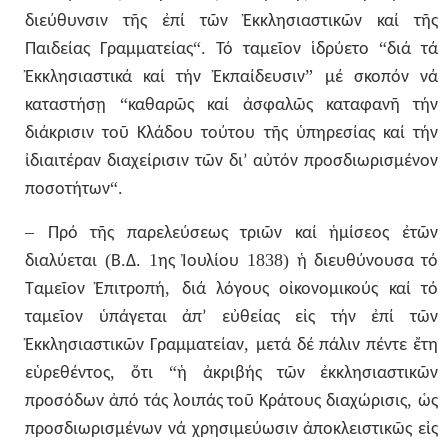
διεύθυνσιν
τῆς
ἐπί
τῶν
Ἐκκλησιαστικῶν
καί
τῆς
“.
“
Παιδείας
Γραμματείας
Τό
ταμεῖον
ἱδρύετο
διά
τά
”
Ἐκκλησιαστικά
καί
τήν
Ἐκπαίδευσιν
μέ
σκοπόν
νά
“
καταστήσῃ
καθαρῶς
καί
ἀσφαλῶς
καταφανῆ
τήν
διάκρισιν
τοῦ
Κλάδου
τούτου
τῆς
ὑπηρεσίας
καί
τήν
ἰδιαιτέραν
διαχείρισιν
τῶν
δι’
αὐτόν
προσδιωρισμένον
“.
ποσοτήτων
–
Πρό
τῆς
παρελεύσεως
τριῶν
καί
ἡμίσεος
ἐτῶν
(
.
. 1
1838)
διαλύεται
Β
Δ
ης
Ἰουλίου
ἡ
διευθύνουσα
τό
,
Ταμεῖον
Ἐπιτροπή
διά
λόγους
οἰκονομικούς
καί
τό
ταμεῖον
ὑπάγεται
ἀπ’
εὐθείας
εἰς
τήν
ἐπί
τῶν
,
Ἐκκλησιαστικῶν
Γραμματείαν
μετά
δέ
πάλιν
πέντε
ἔτη
,
“
εὑρεθέντος
ὅτι
ἡ
ἀκριβής
τῶν
ἐκκλησιαστικῶν
,
προσόδων
ἀπό
τάς
λοιπάς
τοῦ
Κράτους
διαχώρισις
ὡς
προσδιωρισμένων
νά
χρησιμεύωσιν
ἀποκλειστικῶς
εἰς