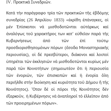
IV
.
.
Πρακτικά
Συνεδριῶν
Κατά
τήν
παράγραφο
τρία
τῶν
πρακτικῶν
τῆς
ἑβδόμης
(26
1833) «
,
συνεδρίας
Ἀπριλίου
ἐκρίθη
ἐπάναγκες
οἱ
μέν
Ἐπίσκοποι
νά
μισθοδοτῶνται
αὐτάρκως
καί
ἀναλόγως
τοῦ
χαρακτῆρος
των
κατ’
εὐθεῖαν
παρά
τῆς
Κυβερνήσεως
ἀπό
τῶν
ἐπί
τούτῳ
(
προσδιορισθησομένων
πόρων
ἔσοδα
Μοναστηριακῆς
),
,
περιουσίας
οἱ
δέ
πρεσβύτεροι
διάκονοι
καί
λοιποί
ὑπηρέται
τῶν
ἐκκλησιῶν
νά
μισθοδοτῶνται
κυρίως
μέν
(
παρά
τῶν
Κοινοτήτων
σημειωτέον
ὅτι
ἡ
περιουσία
,
τῶν
ἐνοριῶν
τῶν
ἐπισκοπῶν
καί
ἡ
ἐνορία
ὅλη
περιῆλθε
στήν
διοίκηση
καί
κυριότητα
τοῦ
Δήμου
ἤ
τῆς
).
Κοινότητος
Ὅταν
δέ
οἱ
πόροι
τῆς
Κοινότητος
δέν
,
ἐξαρκοῦν
ἡ
Κυβέρνησις
νά
ἀναπληροῖ
τό
ἐλλεῖπον
ἀπό
».
τῶν
προειρημένων
πόρων