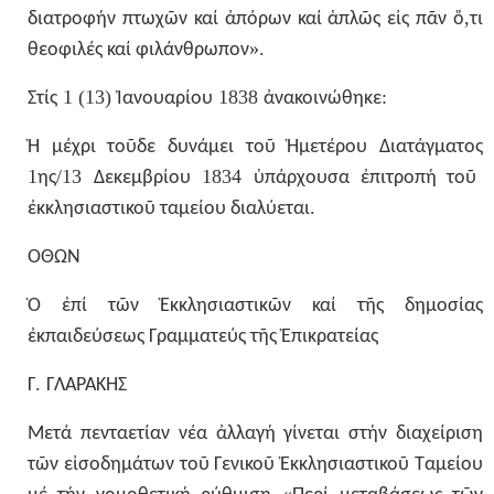
,
διατροφήν
πτωχῶν
καί
ἀπόρων
καί
ἁπλῶς
εἰς
πᾶν
ὅ
τι
».
θεοφιλές
καί
φιλάνθρωπον
1 (13)
1838
:
Στίς
Ἰανουαρίου
ἀνακοινώθηκε
Ἡ
μέχρι
τοῦδε
δυνάμει
τοῦ
Ἡμετέρου
Διατάγματος
1
/13
1834
ης
Δεκεμβρίου
ὑπάρχουσα
ἐπιτροπή
τοῦ
.
ἐκκλησιαστικοῦ
ταμείου
διαλύεται
ΟΘΩΝ
Ὁ
ἐπί
τῶν
Ἐκκλησιαστικῶν
καί
τῆς
δημοσίας
ἐκπαιδεύσεως
Γραμματεύς
τῆς
Ἐπικρατείας
.
Γ
ΓΛΑΡΑΚΗΣ
Μετά
πενταετίαν
νέα
ἀλλαγή
γίνεται
στήν
διαχείριση
τῶν
εἰσοδημάτων
τοῦ
Γενικοῦ
Ἐκκλησιαστικοῦ
Ταμείου