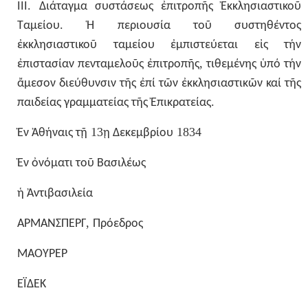
.
ΙΙΙ
Διάταγμα
συστάσεως
ἐπιτροπῆς
Ἐκκλησιαστικοῦ
.
Ταμείου
Ἡ
περιουσία
τοῦ
συστηθέντος
ἐκκλησιαστικοῦ
ταμείου
ἐμπιστεύεται
εἰς
τήν
,
ἐπιστασίαν
πενταμελοῦς
ἐπιτροπῆς
τιθεμένης
ὑπό
τήν
ἄμεσον
διεύθυνσιν
τῆς
ἐπί
τῶν
ἐκκλησιαστικῶν
καί
τῆς
.
παιδείας
γραμματείας
τῆς
Ἐπικρατείας
13
1834
Ἐν
Ἀθήναις
τῇ
ῃ
Δεκεμβρίου
Ἐν
ὀνόματι
τοῦ
Βασιλέως
ἡ
Ἀντιβασιλεία
,
ΑΡΜΑΝΣΠΕΡΓ
Πρόεδρος
ΜΑΟΥΡΕΡ
ΕΪΔΕΚ