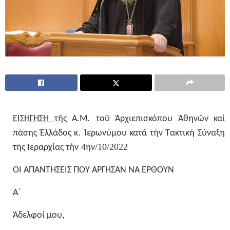
.
.
ΕΙΣΗΓΗΣΗ
τῆς
Α
Μ
τοῦ
Ἀρχιεπισκόπου
Ἀθηνῶν
καί
.
πάσης
Ἑλλάδος
κ
Ἱερωνύμου
κατά
τήν
Τακτική
Σύναξη
4
/10/2022
τῆς
Ἱεραρχίας
τήν
ην
ΟΙ
ΑΠΑΝΤΗΣΕΙΣ
ΠΟΥ
ΑΡΓΗΣΑΝ
ΝΑ
ΕΡΘΟΥΝ
Α΄
,
Ἀδελφοί
μου