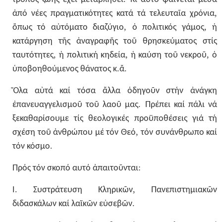
,
ἀπό
νέες
πραγματικότητες
κατά
τά
τελευταῖα
χρόνια
,
,
ὅπως
τό
αὐτόματο
διαζύγιο
ὁ
πολιτικός
γάμος
ἡ
κατάργηση
τῆς
ἀναγραφῆς
τοῦ
θρησκεύματος
στίς
,
,
,
ταυτότητες
ἡ
πολιτική
κηδεία
ἡ
καύση
τοῦ
νεκροῦ
ὁ
.
.
ὑποβοηθούμενος
θάνατος
κ
ἄ
Ὅλα
αὐτά
καί
τόσα
ἄλλα
ὁδηγοῦν
στήν
ἀνάγκη
.
ἐπανευαγγελισμοῦ
τοῦ
λαοῦ
μας
Πρέπει
καί
πάλι
νά
ξεκαθαρίσουμε
τίς
θεολογικές
προϋποθέσεις
γιά
τή
,
σχέση
τοῦ
ἀνθρώπου
μέ
τόν
Θεό
τόν
συνάνθρωπο
καί
.
τόν
κόσμο
:
Πρός
τόν
σκοπό
αυτό
ἀπαιτοῦνται
.
,
Ι
Συστράτευση
Κληρικῶν
Πανεπιστημιακῶν
.
διδασκάλων
καί
λαϊκῶν
εὐσεβῶν