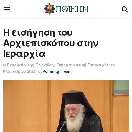
Η εισήγηση του
Αρχιεπισκόπου στην
Ιεραρχία
in
Εκκλησία της Ελλάδος
,
Εκκλησιαστική Επικαιρότητα
6 Οκτωβρίου 2022
by
Poimin.gr Team