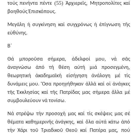
(55)
,
τούς
πενήντα
πέντε
Ἀρχιερεῖς
Μητροπολίτες
καί
.
βοηθούς
Ἐπισκόπους
Μεγάλη
ἡ
συγκίνηση
καί
συγχρόνως
ἡ
ἐπίγνωση
τῆς
.
εὐθύνης
Β΄
,
,
Θά
μποροῦσα
σήμερα
ἀδελφοί
μου
νά
σᾶς
,
ἀναγνώσω
ἀπό
τή
θέση
αὐτή
μιά
προσεγμένη
θεωρητική
ἀκαδημαϊκή
εἰσήγηση
ἀνάλογη
μέ
τίς
.
δυνάμεις
μου
Ὅσα
προηγήθηκαν
ἀλλά
καί
οἱ
ἀνάγκες
τῆς
Ἐκκλησίας
καί
τῆς
Πατρίδας
μας
σήμερα
ἄλλα
μέ
.
συμβουλεύουν
νά
τονίσω
Νά
στρέψω
τήν
προσοχή
μας
καί
τίς
σκέψεις
μας
σέ
,
θέματα
καθημερινῆς
ἀνάγκης
καί
ὅλα
αὐτά
κάτω
ἀπό
,
τήν
Χάρι
τοῦ
Τριαδικοῦ
Θεοῦ
καί
Πατέρα
μας
πού