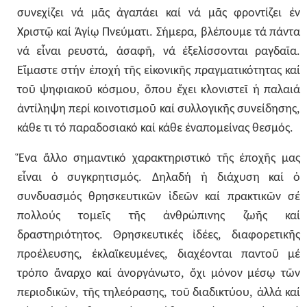
συνεχίζει
νά
μᾶς
ἀγαπάει
καί
νά
μᾶς
φροντίζει
ἐν
.
,
Χριστῷ
καί
Ἁγίῳ
Πνεύματι
Σήμερα
βλέπουμε
τά
πάντα
,
,
.
νά
εἶναι
ρευστά
ἀσαφῆ
νά
ἐξελίσσονται
ραγδαῖα
Εἴμαστε
στήν
ἐποχή
τῆς
εἰκονικῆς
πραγματικότητας
καί
,
τοῦ
ψηφιακοῦ
κόσμου
ὅπου
ἔχει
κλονιστεῖ
ἡ
παλαιά
,
ἀντίληψη
περί
κοινοτισμοῦ
καί
συλλογικῆς
συνείδησης
.
κάθε
τι
τό
παραδοσιακό
καί
κάθε
ἐναπομείνας
θεσμός
Ἕνα
ἄλλο
σημαντικό
χαρακτηριστικό
τῆς
ἐποχῆς
μας
.
εἶναι
ὁ
συγκρητισμός
Δηλαδή
ἡ
διάχυση
καί
ὁ
συνδυασμός
θρησκευτικῶν
ἰδεῶν
καί
πρακτικῶν
σέ
πολλούς
τομεῖς
τῆς
ἀνθρώπινης
ζωῆς
καί
.
,
δραστηριότητος
Θρησκευτικές
ἰδέες
διαφορετικῆς
,
,
προέλευσης
ἐκλαϊκευμένες
διαχέονται
παντοῦ
μέ
,
τρόπο
ἄναρχο
καί
ἀνοργάνωτο
ὄχι
μόνον
μέσῳ
τῶν
,
,
,
περιοδικῶν
τῆς
τηλεόρασης
τοῦ
διαδικτύου
ἀλλά
καί