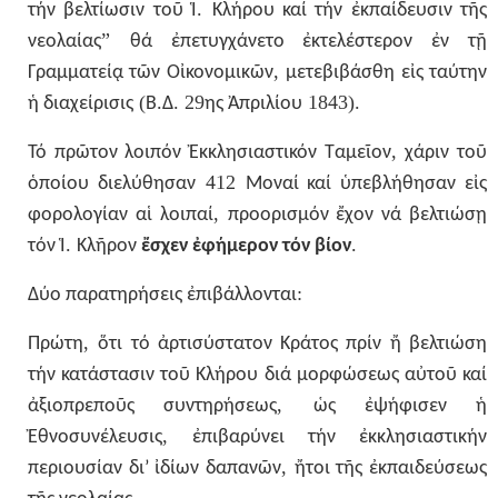
.
τήν
βελτίωσιν
τοῦ
Ἱ
Κλήρου
καί
τήν
ἐκπαίδευσιν
τῆς
”
νεολαίας
θά
ἐπετυγχάνετο
ἐκτελέστερον
ἐν
τῇ
,
Γραμματείᾳ
τῶν
Οἰκονομικῶν
μετεβιβάσθη
εἰς
ταύτην
(
.
. 29
1843).
ἡ
διαχείρισις
Β
Δ
ης
Ἀπριλίου
,
Τό
πρῶτον
λοιπόν
Ἐκκλησιαστικόν
Ταμεῖον
χάριν
τοῦ
412
ὁποίου
διελύθησαν
Μοναί
καί
ὑπεβλήθησαν
εἰς
,
φορολογίαν
αἱ
λοιπαί
προορισμόν
ἔχον
νά
βελτιώσῃ
.
.
τόν
Ἱ
Κλῆρον
ἔσχεν
ἐφήμερον
τόν
βίον
:
Δύο
παρατηρήσεις
ἐπιβάλλονται
,
Πρώτη
ὅτι
τό
ἀρτισύστατον
Κράτος
πρίν
ἤ
βελτιώση
τήν
κατάστασιν
τοῦ
Κλήρου
διά
μορφώσεως
αὐτοῦ
καί
,
ἀξιοπρεποῦς
συντηρήσεως
ὡς
ἐψήφισεν
ἡ
,
Ἐθνοσυνέλευσις
ἐπιβαρύνει
τήν
ἐκκλησιαστικήν
,
περιουσίαν
δι’
ἰδίων
δαπανῶν
ἤτοι
τῆς
ἐκπαιδεύσεως