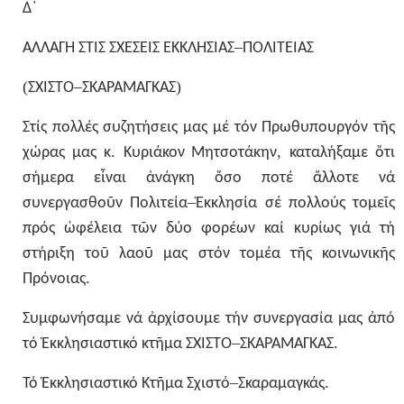
Δ΄
–
ΑΛΛΑΓΗ
ΣΤΙΣ
ΣΧΕΣΕΙΣ
ΕΚΚΛΗΣΙΑΣ
ΠΟΛΙΤΕΙΑΣ
(
–
)
ΣΧΙΣΤΟ
ΣΚΑΡΑΜΑΓΚΑΣ
Στίς
πολλές
συζητήσεις
μας
μέ
τόν
Πρωθυπουργόν
τῆς
.
,
χώρας
μας
κ
Κυριάκον
Μητσοτάκην
καταλήξαμε
ὅτι
σήμερα
εἶναι
ἀνάγκη
ὅσο
ποτέ
ἄλλοτε
νά
–
συνεργασθοῦν
Πολιτεία
Ἐκκλησία
σέ
πολλούς
τομεῖς
πρός
ὠφέλεια
τῶν
δύο
φορέων
καί
κυρίως
γιά
τή
στήριξη
τοῦ
λαοῦ
μας
στόν
τομέα
τῆς
κοινωνικῆς
.
Πρόνοιας
Συμφωνήσαμε
νά
ἀρχίσουμε
τήν
συνεργασία
μας
ἀπό
–
.
τό
Ἐκκλησιαστικό
κτῆμα
ΣΧΙΣΤΟ
ΣΚΑΡΑΜΑΓΚΑΣ
–
.
Τό
Ἐκκλησιαστικό
Κτῆμα
Σχιστό
Σκαραμαγκάς