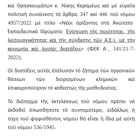
.
καί
Θρησκευμάτων
κ
Νίκης
Κεραμέως
καί
μέ
εὐρεῖα
347
446
πολιτική
συναίνεση
τά
ἄρθρα
καί
τοῦ
νόμου
4957/2022
«
μέ
τίτλο
Νέοι
ὁρίζοντες
στά
Ἀνώτατα
:
,
Ἐκπαιδευτικά
Ἱδρύματα
Ἐνίσχυση
τῆς
ποιότητας
τῆς
.
.
.
λειτουργικότητας
καί
τῆς
σύνδεσης
τῶν
Α
Ε
Ι
μέ
τήν
» (
, 141/21-7-
κοινωνία
καί
λοιπές
διατάξεις
ΦΕΚ
Α΄
2022).
Οἱ
διατάξεις
αὐτές
ἐπέλυσαν
τό
ζήτημα
τῶν
ὀργανικῶν
θέσεων
τῶν
διορισμένων
κληρικῶν
καί
.
ἐπικαιροποίησαν
τό
καθεστώς
τῆς
μισθοδοσίας
Τό
διάταγμα
τῆς
ἐκτελέσεως
τοῦ
νόμου
πρέπει
νά
,
ἐκδοθεῖ
ὁπωσδήποτε
τό
συντομότερο
εἰδάλλως
ἡ
τύχη
τοῦ
ψηφισθέντος
νόμου
θά
εἶναι
ἡ
ἴδια
μέ
αὐτή
536/1945.
τοῦ
νόμου