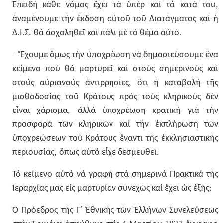
,
Ἐπειδή
κάθε
νόμος
ἔχει
τά
ὑπέρ
καί
τά
κατά
του
ἀναμένουμε
τήν
ἔκδοση
αὐτοῦ
τοῦ
Διατάγματος
καί
ἡ
.
.
.
.
Δ
Ι
Σ
θά
ἀσχοληθεῖ
καί
πάλι
μέ
τό
θέμα
αὐτό
–
Ἔχουμε
ὅμως
τήν
ὑποχρέωση
νά
δημοσιεύσουμε
ἕνα
κείμενο
πού
θά
μαρτυρεῖ
καί
στούς
σημερινούς
καί
,
στούς
αὐριανούς
ἀντιρρησίες
ὅτι
ἡ
καταβολή
τῆς
μισθοδοσίας
τοῦ
Κράτους
πρός
τούς
κληρικούς
δέν
,
εἶναι
χάρισμα
ἀλλά
ὑποχρέωση
κρατική
γιά
τήν
προσφορά
τῶν
κληρικῶν
καί
τήν
ἐκπλήρωση
τῶν
ὑποχρεώσεων
τοῦ
Κράτους
ἔναντι
τῆς
ἐκκλησιαστικῆς
,
.
περιουσίας
ὅπως
αὐτό
εἶχε
δεσμευθεῖ
Τό
κείμενο
αὐτό
νά
γραφῆ
στά
σημερινά
Πρακτικά
τῆς
:
Ἱεραρχίας
μας
εἰς
μαρτυρίαν
συνεχῶς
καί
ἔχει
ὡς
ἑξῆς
Ὁ
Πρόεδρος
τῆς
Γ΄
Ἐθνικῆς
τῶν
Ἑλλήνων
Συνελεύσεως