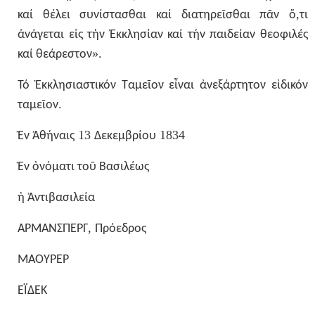
,
καί
θέλει
συνίστασθαι
καί
διατηρεῖσθαι
πᾶν
ὅ
τι
ἀνάγεται
εἰς
τήν
Ἐκκλησίαν
καί
τήν
παιδείαν
θεοφιλές
».
καί
θεάρεστον
Τό
Ἐκκλησιαστικόν
Ταμεῖον
εἶναι
ἀνεξάρτητον
εἰδικόν
.
ταμεῖον
13
1834
Ἐν
Ἀθήναις
Δεκεμβρίου
Ἐν
ὀνόματι
τοῦ
Βασιλέως
ἡ
Ἀντιβασιλεία
,
ΑΡΜΑΝΣΠΕΡΓ
Πρόεδρος
ΜΑΟΥΡΕΡ
ΕΪΔΕΚ