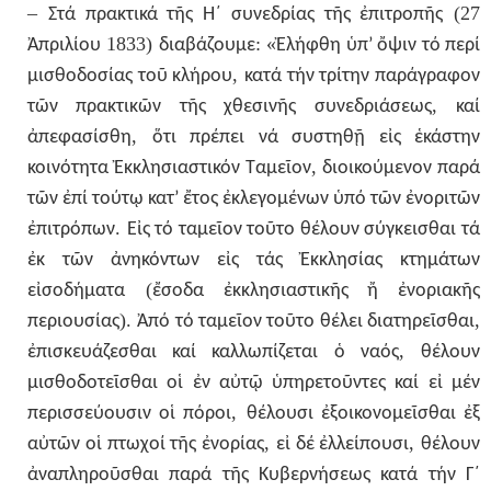
–
(27
Στά
πρακτικά
τῆς
Η΄
συνεδρίας
τῆς
ἐπιτροπῆς
1833)
: «
Ἀπριλίου
διαβάζουμε
Ἐλήφθη
ὑπ’
ὄψιν
τό
περί
,
μισθοδοσίας
τοῦ
κλήρου
κατά
τήν
τρίτην
παράγραφον
,
τῶν
πρακτικῶν
τῆς
χθεσινῆς
συνεδριάσεως
καί
,
ἀπεφασίσθη
ὅτι
πρέπει
νά
συστηθῇ
εἰς
ἑκάστην
,
κοινότητα
Ἐκκλησιαστικόν
Ταμεῖον
διοικούμενον
παρά
τῶν
ἐπί
τούτῳ
κατ’
ἔτος
ἐκλεγομένων
ὑπό
τῶν
ἐνοριτῶν
.
ἐπιτρόπων
Εἰς
τό
ταμεῖον
τοῦτο
θέλουν
σύγκεισθαι
τά
ἐκ
τῶν
ἀνηκόντων
εἰς
τάς
Ἐκκλησίας
κτημάτων
(
εἰσοδήματα
ἔσοδα
ἐκκλησιαστικῆς
ἤ
ἐνοριακῆς
).
,
περιουσίας
Ἀπό
τό
ταμεῖον
τοῦτο
θέλει
διατηρεῖσθαι
,
ἐπισκευάζεσθαι
καί
καλλωπίζεται
ὁ
ναός
θέλουν
μισθοδοτεῖσθαι
οἱ
ἐν
αὐτῷ
ὑπηρετοῦντες
καί
εἰ
μέν
,
περισσεύουσιν
οἱ
πόροι
θέλουσι
ἐξοικονομεῖσθαι
ἐξ
,
,
αὐτῶν
οἱ
πτωχοί
τῆς
ἐνορίας
εἰ
δέ
ἐλλείπουσι
θέλουν
ἀναπληροῦσθαι
παρά
τῆς
Κυβερνήσεως
κατά
τήν
Γ΄