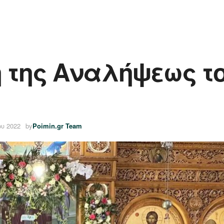
ή της Αναλήψεως το
ου 2022
by
Poimin.gr Team