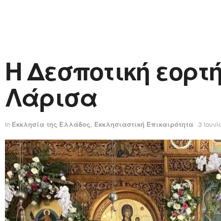
Η Δεσποτική εορτ
Λάρισα
in
Εκκλησία της Ελλάδος
,
Εκκλησιαστική Επικαιρότητα
3 Ιουνί