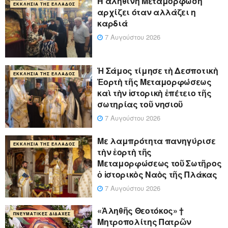
Η αληθινή Μεταμόρφωση
ΕΚΚΛΗΣΊΑ ΤΗΣ ΕΛΛΆΔΟΣ
αρχίζει όταν αλλάζει η
καρδιά
7 Αυγούστου 2026
Ἡ Σάμος τίμησε τὴ Δεσποτικὴ
ΕΚΚΛΗΣΊΑ ΤΗΣ ΕΛΛΆΔΟΣ
Ἑορτὴ τῆς Μεταμορφώσεως
καὶ τὴν ἱστορικὴ ἐπέτειο τῆς
σωτηρίας τοῦ νησιοῦ
7 Αυγούστου 2026
Με λαμπρότητα πανηγύρισε
ΕΚΚΛΗΣΊΑ ΤΗΣ ΕΛΛΆΔΟΣ
τὴν ἑορτὴ τῆς
Μεταμορφώσεως τοῦ Σωτῆρος
ὁ ἱστορικὸς Ναὸς τῆς Πλάκας
7 Αυγούστου 2026
«Ἀληθῆς Θεοτόκος» †
ΠΝΕΥΜΑΤΙΚΈΣ ΔΙΔΑΧΈΣ
Μητροπολίτης Πατρῶν