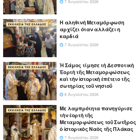
7 Αυγούστου 2026
Η αληθινή Μεταμόρφωση
ΕΚΚΛΗΣΊΑ ΤΗΣ ΕΛΛΆΔΟΣ
αρχίζει όταν αλλάζει η
καρδιά
7 Αυγούστου 2026
Ἡ Σάμος τίμησε τὴ Δεσποτικὴ
ΕΚΚΛΗΣΊΑ ΤΗΣ ΕΛΛΆΔΟΣ
Ἑορτὴ τῆς Μεταμορφώσεως
καὶ τὴν ἱστορικὴ ἐπέτειο τῆς
σωτηρίας τοῦ νησιοῦ
8 Αυγούστου 2026
Με λαμπρότητα πανηγύρισε
ΕΚΚΛΗΣΊΑ ΤΗΣ ΕΛΛΆΔΟΣ
τὴν ἑορτὴ τῆς
Μεταμορφώσεως τοῦ Σωτῆρος
ὁ ἱστορικὸς Ναὸς τῆς Πλάκας
7 Αυγούστου 2026