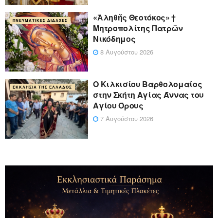
«Ἀληθῆς Θεοτόκος» †
ΠΝΕΥΜΑΤΙΚΈΣ ΔΙΔΑΧΈΣ
Μητροπολίτης Πατρῶν
Νικόδημος
8 Αυγούστου 2026
Ο Κιλκισίου Βαρθολομαίος
ΕΚΚΛΗΣΊΑ ΤΗΣ ΕΛΛΆΔΟΣ
στην Σκήτη Αγίας Άννας του
Αγίου Όρους
7 Αυγούστου 2026