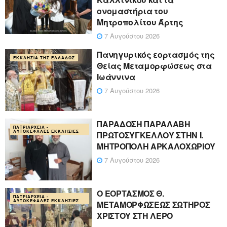
ονομαστήρια του
Μητροπολίτου Άρτης
7 Αυγούστου 2026
Πανηγυρικός εορτασμός της
ΕΚΚΛΗΣΊΑ ΤΗΣ ΕΛΛΆΔΟΣ
Θείας Μεταμορφώσεως στα
Ιωάννινα
7 Αυγούστου 2026
ΠΑΡΑΔΟΣΗ ΠΑΡΑΛΑΒΗ
ΠΑΤΡΙΑΡΧΕΊΑ -
ΑΥΤΟΚΈΦΑΛΕΣ ΕΚΚΛΗΣΊΕΣ
ΠΡΩΤΟΣΥΓΚΕΛΛΟΥ ΣΤΗΝ Ι.
ΜΗΤΡΟΠΟΛΗ ΑΡΚΑΛΟΧΩΡΙΟΥ
7 Αυγούστου 2026
Ο ΕΟΡΤΑΣΜΟΣ Θ.
ΠΑΤΡΙΑΡΧΕΊΑ -
ΑΥΤΟΚΈΦΑΛΕΣ ΕΚΚΛΗΣΊΕΣ
ΜΕΤΑΜΟΡΦΩΣΕΩΣ ΣΩΤΗΡΟΣ
ΧΡΙΣΤΟΥ ΣΤΗ ΛΕΡΟ