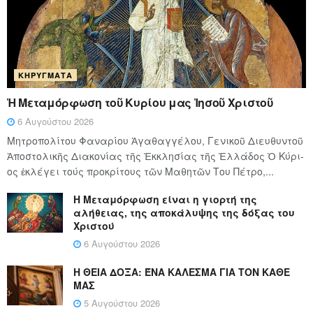
ΚΗΡΎΓΜΑΤΑ
Ἡ Μεταμόρφωση τοῦ Κυρίου μας Ἰησοῦ Χριστοῦ
6 Αυγούστου 2026
Μητροπολίτου Φαναρίου Ἀγαθαγγέλου, Γενικοῦ Διευθυντοῦ
Ἀποστολικῆς Διακονίας τῆς Ἐκκλησίας τῆς Ἑλλάδος Ὁ Κύ­ρι­
ος ἐκλέγει τούς προ­κρί­τους τῶν Μα­θη­τῶν Του Πέ­τρο,...
Η Μεταμόρφωση είναι η γιορτή της
αλήθειας, της αποκάλυψης της δόξας του
Χριστού
6 Αυγούστου 2026
Η ΘΕΙΑ ΔΟΞΑ: ΈΝΑ ΚΑΛΕΣΜΑ ΓΙΑ ΤΟΝ ΚΑΘΕ
ΜΑΣ
5 Αυγούστου 2026