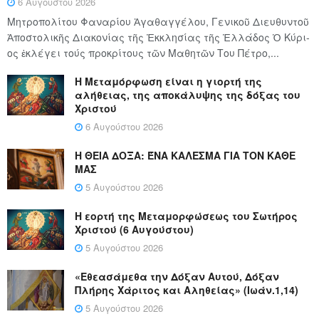
6 Αυγούστου 2026
Μητροπολίτου Φαναρίου Ἀγαθαγγέλου, Γενικοῦ Διευθυντοῦ
Ἀποστολικῆς Διακονίας τῆς Ἐκκλησίας τῆς Ἑλλάδος Ὁ Κύ­ρι­
ος ἐκλέγει τούς προ­κρί­τους τῶν Μα­θη­τῶν Του Πέ­τρο,...
Η Μεταμόρφωση είναι η γιορτή της
αλήθειας, της αποκάλυψης της δόξας του
Χριστού
6 Αυγούστου 2026
Η ΘΕΙΑ ΔΟΞΑ: ΈΝΑ ΚΑΛΕΣΜΑ ΓΙΑ ΤΟΝ ΚΑΘΕ
ΜΑΣ
5 Αυγούστου 2026
Η εορτή της Μεταμορφώσεως του Σωτήρος
Χριστού (6 Αυγούστου)
5 Αυγούστου 2026
«Εθεασάμεθα την Δόξαν Αυτού, Δόξαν
Πλήρης Χάριτος και Αληθείας» (Ιωάν.1,14)
5 Αυγούστου 2026