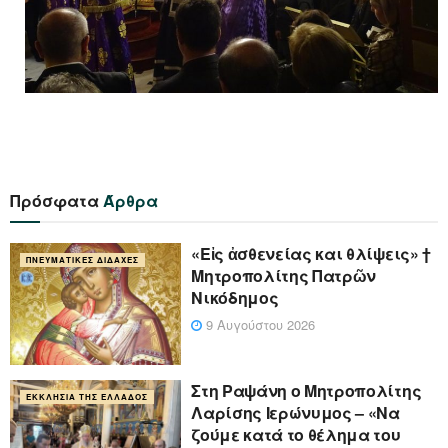
Πρόσφατα
Άρθρα
«Eἰς ἀσθενείας και θλίψεις» †
ΠΝΕΥΜΑΤΙΚΈΣ ΔΙΔΑΧΈΣ
Μητροπολίτης Πατρῶν
Νικόδημος
9 Αυγούστου 2026
Στη Ραψάνη ο Μητροπολίτης
ΕΚΚΛΗΣΊΑ ΤΗΣ ΕΛΛΆΔΟΣ
Λαρίσης Ιερώνυμος – «Να
ζούμε κατά το θέλημα του