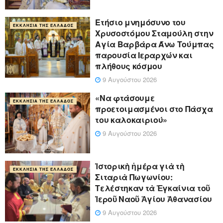
Ετήσιο μνημόσυνο του
ΕΚΚΛΗΣΊΑ ΤΗΣ ΕΛΛΆΔΟΣ
Χρυσοστόμου Σταμούλη στην
Αγία Βαρβάρα Άνω Τούμπας
παρουσία Ιεραρχών και
πλήθους κόσμου
9 Αυγούστου 2026
«Να φτάσουμε
ΕΚΚΛΗΣΊΑ ΤΗΣ ΕΛΛΆΔΟΣ
προετοιμασμένοι στο Πάσχα
του καλοκαιριού»
9 Αυγούστου 2026
Ἱστορικὴ ἡμέρα γιὰ τὴ
ΕΚΚΛΗΣΊΑ ΤΗΣ ΕΛΛΆΔΟΣ
Σιταριὰ Πωγωνίου:
Τελέστηκαν τὰ Ἐγκαίνια τοῦ
Ἱεροῦ Ναοῦ Ἁγίου Ἀθανασίου
9 Αυγούστου 2026