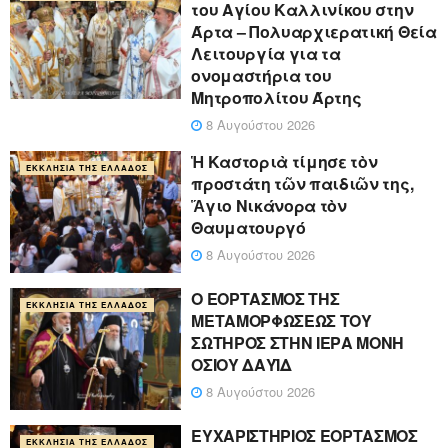
του Αγίου Καλλινίκου στην
Άρτα – Πολυαρχιερατική Θεία
Λειτουργία για τα
ονομαστήρια του
Μητροπολίτου Άρτης
8 Αυγούστου 2026
Ἡ Καστοριὰ τίμησε τὸν
ΕΚΚΛΗΣΊΑ ΤΗΣ ΕΛΛΆΔΟΣ
προστάτη τῶν παιδιῶν της,
Ἅγιο Νικάνορα τὸν
Θαυματουργό
8 Αυγούστου 2026
Ο ΕΟΡΤΑΣΜΟΣ ΤΗΣ
ΕΚΚΛΗΣΊΑ ΤΗΣ ΕΛΛΆΔΟΣ
ΜΕΤΑΜΟΡΦΩΣΕΩΣ ΤΟΥ
ΣΩΤΗΡΟΣ ΣΤΗΝ ΙΕΡΑ ΜΟΝΗ
ΟΣΙΟΥ ΔΑΥΪΔ
8 Αυγούστου 2026
ΕΥΧΑΡΙΣΤΗΡΙΟΣ ΕΟΡΤΑΣΜΟΣ
ΕΚΚΛΗΣΊΑ ΤΗΣ ΕΛΛΆΔΟΣ