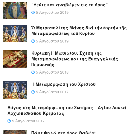
“Δεύτε και αναβώμεν εις το όρος”
5 Αυγούστου 2019
Ὁ Μητροπολίτης Μάνης διά τήν ἑορτήν τῆς
Μεταμορφώσεως τοῦ Κυρίου
5 Αυγούστου 2019
Κυριακή Ι´ Ματθαίου: Σχέση της
Μεταμορφώσεως και της Ευαγγελικής
Περικοπής
5 Αυγούστου 2018
Η Μεταμόρφωση του Χριστού
5 Αυγούστου 2017
Λόγος στη Μεταμόρφωση του Σωτήρος – Αγίου Λουκά
Αρχιεπισκόπου Κριμαίας
5 Αυγούστου 2017
Πάμε ψηλά στο όρος Θαβώρ!