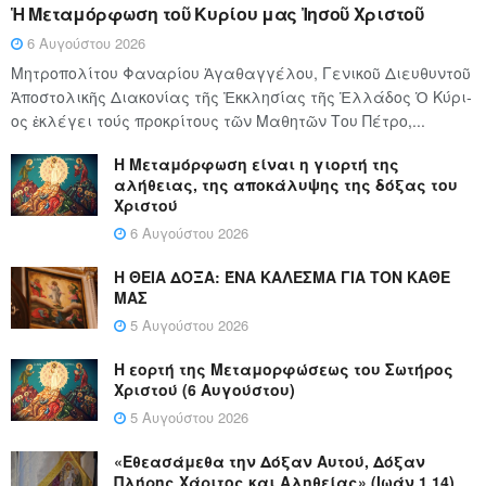
Ἡ Μεταμόρφωση τοῦ Κυρίου μας Ἰησοῦ Χριστοῦ
6 Αυγούστου 2026
Μητροπολίτου Φαναρίου Ἀγαθαγγέλου, Γενικοῦ Διευθυντοῦ
Ἀποστολικῆς Διακονίας τῆς Ἐκκλησίας τῆς Ἑλλάδος Ὁ Κύ­ρι­
ος ἐκλέγει τούς προ­κρί­τους τῶν Μα­θη­τῶν Του Πέ­τρο,...
Η Μεταμόρφωση είναι η γιορτή της
αλήθειας, της αποκάλυψης της δόξας του
Χριστού
6 Αυγούστου 2026
Η ΘΕΙΑ ΔΟΞΑ: ΈΝΑ ΚΑΛΕΣΜΑ ΓΙΑ ΤΟΝ ΚΑΘΕ
ΜΑΣ
5 Αυγούστου 2026
Η εορτή της Μεταμορφώσεως του Σωτήρος
Χριστού (6 Αυγούστου)
5 Αυγούστου 2026
«Εθεασάμεθα την Δόξαν Αυτού, Δόξαν
Πλήρης Χάριτος και Αληθείας» (Ιωάν.1,14)