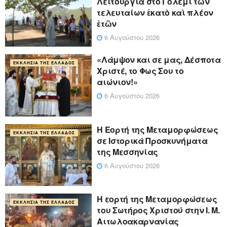
Λειτουργία στὸ Γολέμι τῶν
τελευταίων ἑκατὸ καὶ πλέον
ἐτῶν
6 Αυγούστου 2026
«Λάμψον και σε μας, Δέσποτα
ΕΚΚΛΗΣΊΑ ΤΗΣ ΕΛΛΆΔΟΣ
Χριστέ, το Φως Σου το
αιώνιον!»
6 Αυγούστου 2026
Η Εορτή της Μεταμορφώσεως
ΕΚΚΛΗΣΊΑ ΤΗΣ ΕΛΛΆΔΟΣ
σε Ιστορικά Προσκυνήματα
της Μεσσηνίας
6 Αυγούστου 2026
Η εορτή της Μεταμορφώσεως
ΕΚΚΛΗΣΊΑ ΤΗΣ ΕΛΛΆΔΟΣ
του Σωτήρος Χριστού στην Ι. Μ.
Αιτωλοακαρνανίας