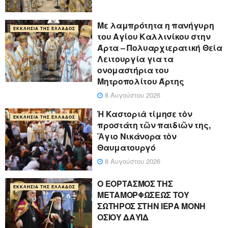
Με λαμπρότητα η πανήγυρη
ΕΚΚΛΗΣΊΑ ΤΗΣ ΕΛΛΆΔΟΣ
του Αγίου Καλλινίκου στην
Άρτα – Πολυαρχιερατική Θεία
Λειτουργία για τα
ονομαστήρια του
Μητροπολίτου Άρτης
8 Αυγούστου 2026
Ἡ Καστοριὰ τίμησε τὸν
ΕΚΚΛΗΣΊΑ ΤΗΣ ΕΛΛΆΔΟΣ
προστάτη τῶν παιδιῶν της,
Ἅγιο Νικάνορα τὸν
Θαυματουργό
8 Αυγούστου 2026
Ο ΕΟΡΤΑΣΜΟΣ ΤΗΣ
ΕΚΚΛΗΣΊΑ ΤΗΣ ΕΛΛΆΔΟΣ
ΜΕΤΑΜΟΡΦΩΣΕΩΣ ΤΟΥ
ΣΩΤΗΡΟΣ ΣΤΗΝ ΙΕΡΑ ΜΟΝΗ
ΟΣΙΟΥ ΔΑΥΪΔ