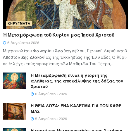
ΚΗΡΎΓΜΑΤΑ
Ἡ Μεταμόρφωση τοῦ Κυρίου μας Ἰησοῦ Χριστοῦ
6 Αυγούστου 2026
Μητροπολίτου Φαναρίου Ἀγαθαγγέλου, Γενικοῦ Διευθυντοῦ
Ἀποστολικῆς Διακονίας τῆς Ἐκκλησίας τῆς Ἑλλάδος Ὁ Κύ­ρι­
ος ἐκλέγει τούς προ­κρί­τους τῶν Μα­θη­τῶν Του Πέ­τρο,...
Η Μεταμόρφωση είναι η γιορτή της
αλήθειας, της αποκάλυψης της δόξας του
Χριστού
6 Αυγούστου 2026
Η ΘΕΙΑ ΔΟΞΑ: ΈΝΑ ΚΑΛΕΣΜΑ ΓΙΑ ΤΟΝ ΚΑΘΕ
ΜΑΣ
5 Αυγούστου 2026
Η εορτή της Μεταμορφώσεως του Σωτήρος