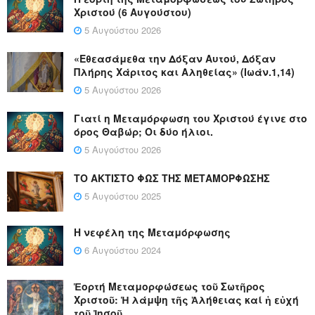
Χριστού (6 Αυγούστου)
5 Αυγούστου 2026
«Εθεασάμεθα την Δόξαν Αυτού, Δόξαν
Πλήρης Χάριτος και Αληθείας» (Ιωάν.1,14)
5 Αυγούστου 2026
Γιατί η Μεταμόρφωση του Χριστού έγινε στο
όρος Θαβώρ; Οι δύο ήλιοι.
5 Αυγούστου 2026
ΤΟ ΑΚΤΙΣΤΟ ΦΩΣ ΤΗΣ ΜΕΤΑΜΟΡΦΩΣΗΣ
5 Αυγούστου 2025
Η νεφέλη της Μεταμόρφωσης
6 Αυγούστου 2024
Ἑορτή Μεταμορφώσεως τοῦ Σωτῆρος
Χριστοῦ: Ἡ λάμψη τῆς Ἀλήθειας καί ἡ εὐχή
τοῦ Ἰησοῦ