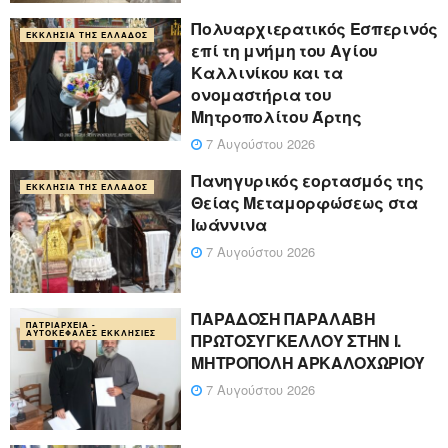
Πολυαρχιερατικός Εσπερινός
ΕΚΚΛΗΣΊΑ ΤΗΣ ΕΛΛΆΔΟΣ
επί τη μνήμη του Αγίου
Καλλινίκου και τα
ονομαστήρια του
Μητροπολίτου Άρτης
7 Αυγούστου 2026
Πανηγυρικός εορτασμός της
ΕΚΚΛΗΣΊΑ ΤΗΣ ΕΛΛΆΔΟΣ
Θείας Μεταμορφώσεως στα
Ιωάννινα
7 Αυγούστου 2026
ΠΑΡΑΔΟΣΗ ΠΑΡΑΛΑΒΗ
ΠΑΤΡΙΑΡΧΕΊΑ -
ΑΥΤΟΚΈΦΑΛΕΣ ΕΚΚΛΗΣΊΕΣ
ΠΡΩΤΟΣΥΓΚΕΛΛΟΥ ΣΤΗΝ Ι.
ΜΗΤΡΟΠΟΛΗ ΑΡΚΑΛΟΧΩΡΙΟΥ
7 Αυγούστου 2026