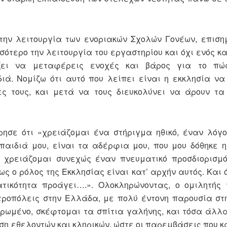
την λειτουργία των ενοριακών Σχολών Γονέων, επιση
ότερο την λειτουργία του εργαστηρίου και όχι ενός κα
ιάζει να μεταφέρεις ενοχές και βάρος για το π
ιά. Νομίζω ότι αυτό που λείπει είναι η εκκλησία να
ίες τους, και μετά να τους διευκολύνει να άρουν τ
ήρησε ότι «χρειάζομαι ένα στήριγμα ηθικό, έναν λόγ
 παιδιά μου, είναι τα αδέρφια μου, που μου δόθηκε 
 χρειάζομαι συνεχώς έναν πνευματικό προσδιορισμό 
πως ο ρόλος της Εκκλησίας είναι κατ’ αρχήν αυτός. Και
ικότητα προάγει….». Ολοκληρώνοντας, ο ομιλητής τ
τροπόλεις στην Ελλάδα, με πολύ έντονη παρουσία στ
ρωμένο, σκέφτομαι τα σπίτια γαλήνης, και τόσα άλλα
ση εθελοντών και κληρικών, ώστε οι παρεμβάσεις που κ