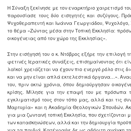
Η Σύναξη ξεκίνησε με τον εναρκτήριο χαιρετισμό του
παρουσίασε τους δύο εισηγητές και συζύγους. Πρό
Ψυχοθεραπευτή και Ιωάννα Γεωργιάδου, Ψυχολόγο, 
το θέμα «Ζώντας μέσα στην Τοπική Εκκλησία: πρόσω
οικογένειας από τον χώρο της Εκκλησίας».
Στην εισήγησή του ο κ. Ντόβρος εξήρε την επιλογή 
φετινές Ιερατικές συνάξεις, επισημαίνοντας ότι εί
λαϊκοί χρειάζεται να έχουν πιο ενεργό ρόλο στις δ
και να μην είναι απλά εκτελεστικά όργανα…». Αναφέ
του, πριν οκτώ χρόνια, όπου δημιούργησαν οικογ
κρίσης. Μίλησε για την επαφή του με πρόσωπα τ
εγκλιματισμό τους στον τόπο μας, αλλά και τις σ
Μαρτυρία» και η Ακαδημία Θεολογικών Σπουδών. Α
για μια ζωντανή τοπική Εκκλησία, που σχετίζονται 
των κατασκηνώσεων, αλλά και την δημιουργία προϋπο
για τα παιδιά. Κατέγραψε δε ως αδήριτη ανάγκη τ