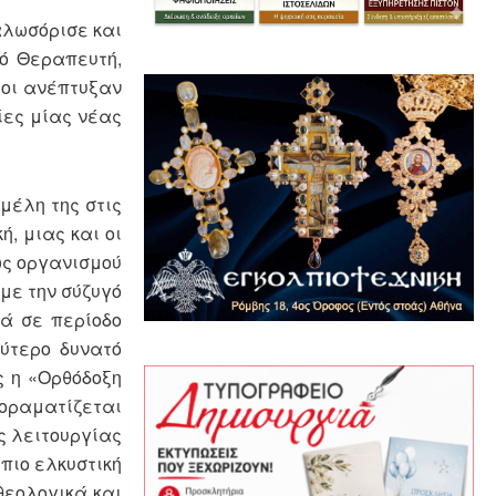
καλωσόρισε και
κό Θεραπευτή,
ιοι ανέπτυξαν
ίες μίας νέας
μέλη της στις
, μιας και οι
ως οργανισμού
με την σύζυγό
κά σε περίοδο
ύτερο δυνατό
ς η «Ορθόδοξη
 οραματίζεται
ς λειτουργίας
πιο ελκυστική
θεολογικά και