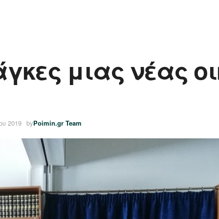
άγκες μιας νέας ο
ου 2019
by
Poimin.gr Team