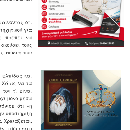
μαίνοντας ότι
τηχητικού για
ώς πρέπει να
 ακούσει τους
α εμπόδια που
ο ελπίδας και
η Χάρις να τα
του τί είναι
 όχι μόνο μέσα
όνισε ότι «η
ην υποστήριξη
. Χρειάζεται,
άνει σήμερα η