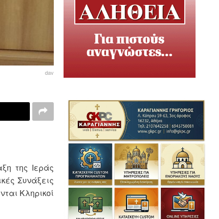
dav
αξη της Ιεράς
ικές Συνάξεις
νται Κληρικοί