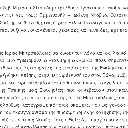
 Σεβ. Μητροπολίτου Δημητριάδος κ. Ιγνατίου, ο οποίος 
κειται για τους: Εμμανουήλ – Ιωάννη Ντόβρο, Ολιστι
Συστημική Ψυχοθεραπεύτρια, Ειδική Παιδαγωγό, οι όπο
πα, σύζυγοι, οικογένεια, γέφυρες και ελπίδες, εμπειρ
της Ιεράς Μητροπόλεως να δώσει τον λόγο και σε λαϊκά 
ναι μια πρωτοβουλία «τολμηρή αλλά και πολύ σημαντική
ιαδικασίες λειτουργίας της ενορίας και της Εκκλησίας 
ρθηκε, επίσης, στην μεταφύτευσή του στον Βόλο, μαζί 
ένεια και προσπάθησαν να ορθοποδήσουν επαγγελματι
ης Τοπικής μας Εκκλησίας, που συνέβαλαν στον καλ
υνεργασίες τους με δομές της Ιεράς Μητροπόλεως, όπω
κολούθως, κατέγραψε κάποιες σκέψεις, που ως γονέας
με τον εκσυγχρονισμό της προσφερόμενης κατήχησης, τη
θέσεων στους Ναούς, ώστε η Θεία Λειτουργία να γίνει 
ην διαρκή εκπαίδευση των στελεχών νεότητας πάνω σε 