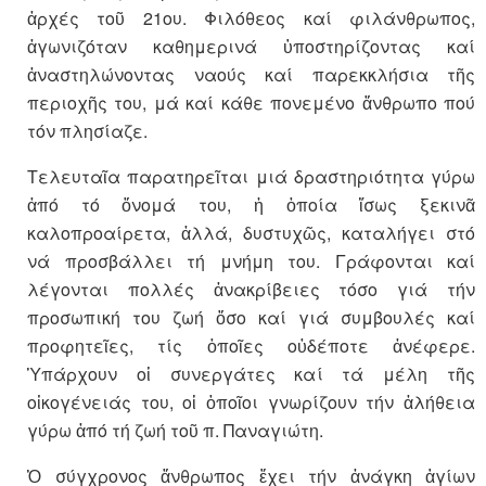
ἀρχές τοῦ 21ου. Φιλόθεος καί φιλάνθρωπος,
ἀγωνιζόταν καθημερινά ὑποστηρίζοντας καί
ἀναστηλώνοντας ναούς καί παρεκκλήσια τῆς
περιοχῆς του, μά καί κάθε πονεμένο ἄνθρωπο πού
τόν πλησίαζε.
Τελευταῖα παρατηρεῖται μιά δραστηριότητα γύρω
ἀπό τό ὄνομά του, ἡ ὁποία ἴσως ξεκινᾶ
καλοπροαίρετα, ἀλλά, δυστυχῶς, καταλήγει στό
νά προσβάλλει τή μνήμη του. Γράφονται καί
λέγονται πολλές ἀνακρίβειες τόσο γιά τήν
προσωπική του ζωή ὅσο καί γιά συμβουλές καί
προφητεῖες, τίς ὁποῖες οὐδέποτε ἀνέφερε.
Ὑπάρχουν οἱ συνεργάτες καί τά μέλη τῆς
οἰκογένειάς του, οἱ ὁποῖοι γνωρίζουν τήν ἀλήθεια
γύρω ἀπό τή ζωή τοῦ π. Παναγιώτη.
Ὁ σύγχρονος ἄνθρωπος ἔχει τήν ἀνάγκη ἁγίων