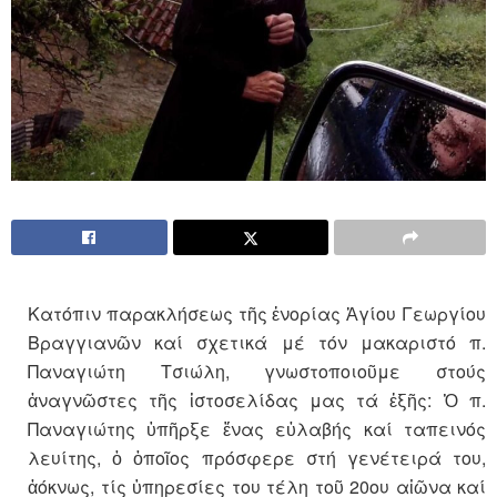
Κατόπιν παρακλήσεως τῆς ἐνορίας Ἁγίου Γεωργίου
Βραγγιανῶν καί σχετικά μέ τόν μακαριστό π.
Παναγιώτη Τσιώλη, γνωστοποιοῦμε στούς
ἀναγνῶστες τῆς ἱστοσελίδας μας τά ἐξῆς: Ὁ π.
Παναγιώτης ὑπῆρξε ἕνας εὐλαβής καί ταπεινός
λευίτης, ὁ ὁποῖος πρόσφερε στή γενέτειρά του,
ἀόκνως, τίς ὑπηρεσίες του τέλη τοῦ 20ου αἰῶνα καί