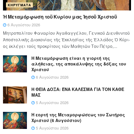
ΚΗΡΎΓΜΑΤΑ
Ἡ Μεταμόρφωση τοῦ Κυρίου μας Ἰησοῦ Χριστοῦ
6 Αυγούστου 2026
Μητροπολίτου Φαναρίου Ἀγαθαγγέλου, Γενικοῦ Διευθυντοῦ
Ἀποστολικῆς Διακονίας τῆς Ἐκκλησίας τῆς Ἑλλάδος Ὁ Κύ­ρι­
ος ἐκλέγει τούς προ­κρί­τους τῶν Μα­θη­τῶν Του Πέ­τρο,...
Η Μεταμόρφωση είναι η γιορτή της
αλήθειας, της αποκάλυψης της δόξας του
Χριστού
6 Αυγούστου 2026
Η ΘΕΙΑ ΔΟΞΑ: ΈΝΑ ΚΑΛΕΣΜΑ ΓΙΑ ΤΟΝ ΚΑΘΕ
ΜΑΣ
5 Αυγούστου 2026
Η εορτή της Μεταμορφώσεως του Σωτήρος
Χριστού (6 Αυγούστου)
5 Αυγούστου 2026