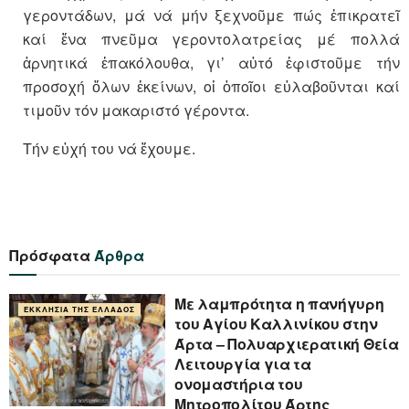
γεροντάδων, μά νά μήν ξεχνοῦμε πώς ἐπικρατεῖ
καί ἕνα πνεῦμα γεροντολατρείας μέ πολλά
ἀρνητικά ἐπακόλουθα, γι’ αὐτό ἐφιστοῦμε τήν
προσοχή ὅλων ἐκείνων, οἱ ὁποῖοι εὐλαβοῦνται καί
τιμοῦν τόν μακαριστό γέροντα.
Τήν εὐχή του νά ἔχουμε.
Πρόσφατα
Άρθρα
Με λαμπρότητα η πανήγυρη
ΕΚΚΛΗΣΊΑ ΤΗΣ ΕΛΛΆΔΟΣ
του Αγίου Καλλινίκου στην
Άρτα – Πολυαρχιερατική Θεία
Λειτουργία για τα
ονομαστήρια του
Μητροπολίτου Άρτης