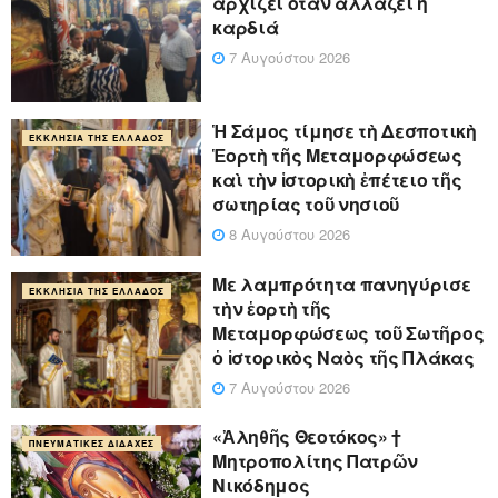
αρχίζει όταν αλλάζει η
καρδιά
7 Αυγούστου 2026
Ἡ Σάμος τίμησε τὴ Δεσποτικὴ
ΕΚΚΛΗΣΊΑ ΤΗΣ ΕΛΛΆΔΟΣ
Ἑορτὴ τῆς Μεταμορφώσεως
καὶ τὴν ἱστορικὴ ἐπέτειο τῆς
σωτηρίας τοῦ νησιοῦ
8 Αυγούστου 2026
Με λαμπρότητα πανηγύρισε
ΕΚΚΛΗΣΊΑ ΤΗΣ ΕΛΛΆΔΟΣ
τὴν ἑορτὴ τῆς
Μεταμορφώσεως τοῦ Σωτῆρος
ὁ ἱστορικὸς Ναὸς τῆς Πλάκας
7 Αυγούστου 2026
«Ἀληθῆς Θεοτόκος» †
ΠΝΕΥΜΑΤΙΚΈΣ ΔΙΔΑΧΈΣ
Μητροπολίτης Πατρῶν
Νικόδημος