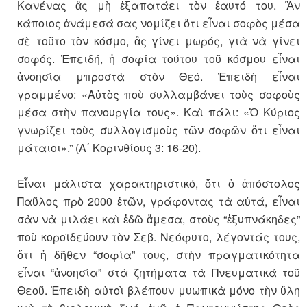
Κανένας ἂς μὴ ἐξαπατάει τὸν ἑαυτό του. Ἂν
κάποιος ἀνάμεσά σας νομίζει ὅτι εἶναι σοφὸς μέσα
σὲ τοῦτο τὸν κόσμο, ἂς γίνει μωρός, γιὰ νὰ γίνει
σοφός. Ἐπειδή, ἡ σοφία τούτου τοῦ κόσμου εἶναι
ἀνοησία μπροστὰ στὸν Θεό. Ἐπειδὴ εἶναι
γραμμένο: «Αὐτὸς ποὺ συλλαμβάνει τοὺς σοφοὺς
μέσα στὴν πανουργία τους». Καὶ πάλι: «Ὁ Κύριος
γνωρίζει τοὺς συλλογισμοὺς τῶν σοφῶν ὅτι εἶναι
μάταιοι».” (Α΄ Κορινθίους 3: 16-20).
Εἶναι μάλιστα χαρακτηριστικό, ὅτι ὁ ἀπόστολος
Παῦλος πρὸ 2000 ἐτῶν, γράφοντας τὰ αὐτά, εἶναι
σὰν νὰ μιλάει καὶ ἐδῶ ἄμεσα, στοὺς “ἐξυπνάκηδες”
ποὺ κοροϊδεύουν τὸν Σεβ. Νεόφυτο, λέγοντάς τους,
ὅτι ἡ δῆθεν “σοφία” τους, στὴν πραγματικότητα
εἶναι “ἀνοησία” στὰ ζητήματα τὰ Πνευματικά τοῦ
Θεοῦ. Ἐπειδὴ αὐτοὶ βλέπουν μυωπικὰ μόνο τὴν ὕλη