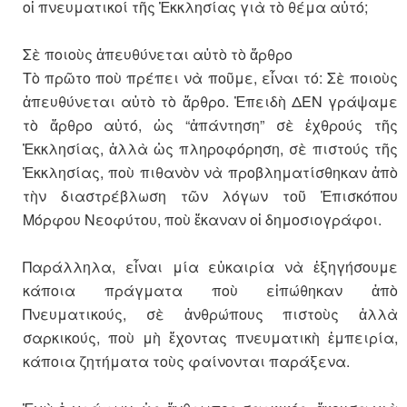
οἱ πνευματικοί τῆς Ἐκκλησίας γιὰ τὸ θέμα αὐτό;
Σὲ ποιοὺς ἀπευθύνεται αὐτὸ τὸ ἄρθρο
Τὸ πρῶτο ποὺ πρέπει νὰ ποῦμε, εἶναι τό: Σὲ ποιοὺς
ἀπευθύνεται αὐτὸ τὸ ἄρθρο. Ἐπειδὴ ΔΕΝ γράψαμε
τὸ ἄρθρο αὐτό, ὡς “ἀπάντηση” σὲ ἐχθρούς τῆς
Ἐκκλησίας, ἀλλὰ ὡς πληροφόρηση, σὲ πιστούς τῆς
Ἐκκλησίας, ποὺ πιθανὸν νὰ προβληματίσθηκαν ἀπὸ
τὴν διαστρέβλωση τῶν λόγων τοῦ Ἐπισκόπου
Μόρφου Νεοφύτου, ποὺ ἔκαναν οἱ δημοσιογράφοι.
Παράλληλα, εἶναι μία εὐκαιρία νὰ ἐξηγήσουμε
κάποια πράγματα ποὺ εἰπώθηκαν ἀπὸ
Πνευματικούς, σὲ ἀνθρώπους πιστοὺς ἀλλὰ
σαρκικούς, ποὺ μὴ ἔχοντας πνευματικὴ ἐμπειρία,
κάποια ζητήματα τοὺς φαίνονται παράξενα.