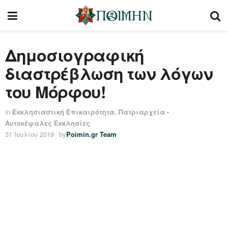
Δημοσιογραφική
διαστρέβλωση των λόγων
του Μόρφου!
in
Εκκλησιαστική Επικαιρότητα
,
Πατριαρχεία -
Αυτοκέφαλες Εκκλησίες
31 Ιουλίου 2019
by
Poimin.gr Team