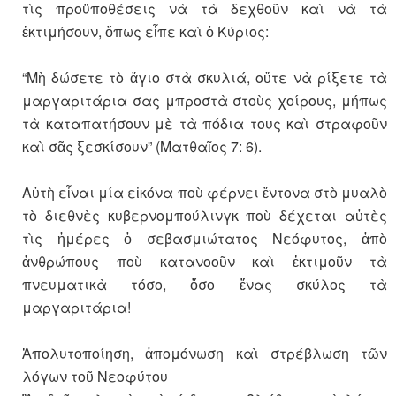
τὶς προϋποθέσεις νὰ τὰ δεχθοῦν καὶ νὰ τὰ
ἐκτιμήσουν, ὅπως εἶπε καὶ ὁ Κύριος:
“Μὴ δώσετε τὸ ἅγιο στὰ σκυλιά, οὔτε νὰ ρίξετε τὰ
μαργαριτάρια σας μπροστὰ στοὺς χοίρους, μήπως
τὰ καταπατήσουν μὲ τὰ πόδια τους καὶ στραφοῦν
καὶ σᾶς ξεσκίσουν” (Ματθαῖος 7: 6).
Αὐτὴ εἶναι μία εἰκόνα ποὺ φέρνει ἔντονα στὸ μυαλὸ
τὸ διεθνὲς κυβερνομπούλινγκ ποὺ δέχεται αὐτὲς
τὶς ἡμέρες ὁ σεβασμιώτατος Νεόφυτος, ἀπὸ
ἀνθρώπους ποὺ κατανοοῦν καὶ ἐκτιμοῦν τὰ
πνευματικὰ τόσο, ὅσο ἕνας σκύλος τὰ
μαργαριτάρια!
Ἀπολυτοποίηση, ἀπομόνωση καὶ στρέβλωση τῶν
λόγων τοῦ Νεοφύτου