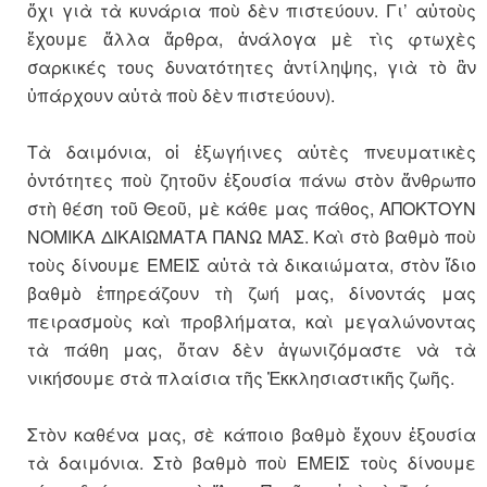
ὄχι γιὰ τὰ κυνάρια ποὺ δὲν πιστεύουν. Γι’ αὐτοὺς
ἔχουμε ἄλλα ἄρθρα, ἀνάλογα μὲ τὶς φτωχὲς
σαρκικές τους δυνατότητες ἀντίληψης, γιὰ τὸ ἂν
ὑπάρχουν αὐτὰ ποὺ δὲν πιστεύουν).
Τὰ δαιμόνια, οἱ ἐξωγήινες αὐτὲς πνευματικὲς
ὀντότητες ποὺ ζητοῦν ἐξουσία πάνω στὸν ἄνθρωπο
στὴ θέση τοῦ Θεοῦ, μὲ κάθε μας πάθος, ΑΠΟΚΤΟΥΝ
ΝΟΜΙΚΑ ΔΙΚΑΙΩΜΑΤΑ ΠΑΝΩ ΜΑΣ. Καὶ στὸ βαθμὸ ποὺ
τοὺς δίνουμε ΕΜΕΙΣ αὐτὰ τὰ δικαιώματα, στὸν ἴδιο
βαθμὸ ἐπηρεάζουν τὴ ζωή μας, δίνοντάς μας
πειρασμοὺς καὶ προβλήματα, καὶ μεγαλώνοντας
τὰ πάθη μας, ὅταν δὲν ἀγωνιζόμαστε νὰ τὰ
νικήσουμε στὰ πλαίσια τῆς Ἐκκλησιαστικῆς ζωῆς.
Στὸν καθένα μας, σὲ κάποιο βαθμὸ ἔχουν ἐξουσία
τὰ δαιμόνια. Στὸ βαθμὸ ποὺ ΕΜΕΙΣ τοὺς δίνουμε