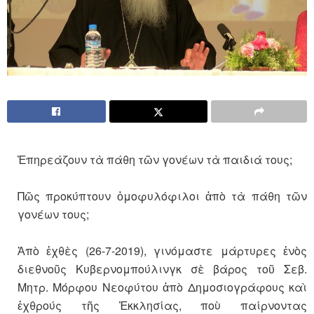
Ἐπηρεάζουν τὰ πάθη τῶν γονέων τὰ παιδιά τους;
Πῶς προκύπτουν ὁμοφυλόφιλοι ἀπὸ τὰ πάθη τῶν
γονέων τους;
Ἀπὸ ἐχθὲς (26-7-2019), γινόμαστε μάρτυρες ἑνὸς
διεθνοῦς Κυβερνομπούλινγκ σὲ βάρος τοῦ Σεβ.
Μητρ. Μόρφου Νεοφύτου ἀπὸ Δημοσιογράφους καὶ
ἐχθρούς τῆς Ἐκκλησίας, ποὺ παίρνοντας