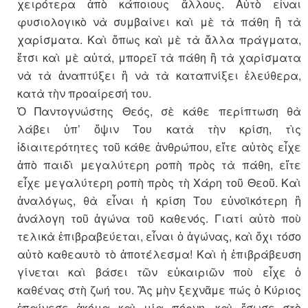
χειρότερα ἀπὸ κάποιους ἄλλους. Αὐτὸ εἶναι
φυσιολογικὸ νὰ συμβαίνει καὶ μὲ τὰ πάθη ἢ τὰ
χαρίσματα. Καὶ ὅπως καὶ μὲ τὰ ἄλλα πράγματα,
ἔτσι καὶ μὲ αὐτά, μπορεῖ τὰ πάθη ἢ τὰ χαρίσματα
νὰ τὰ ἀναπτύξει ἢ νὰ τὰ καταπνίξει ἐλεύθερα,
κατὰ τὴν προαίρεσή του.
Ὁ Παντογνώστης Θεός, σὲ κάθε περίπτωση θὰ
λάβει ὑπ’ ὄψιν Του κατὰ τὴν κρίση, τὶς
ἰδιαιτερότητες τοῦ κάθε ἀνθρώπου, εἴτε αὐτὸς εἶχε
ἀπὸ παιδὶ μεγαλύτερη ροπὴ πρὸς τὰ πάθη, εἴτε
εἶχε μεγαλύτερη ροπὴ πρὸς τὴ Χάρη τοῦ Θεοῦ. Καὶ
ἀναλόγως, θὰ εἶναι ἡ κρίση Του εὐνοϊκότερη ἢ
ἀνάλογη τοῦ ἀγώνα τοῦ καθενός. Γιατί αὐτὸ ποὺ
τελικὰ ἐπιβραβεύεται, εἶναι ὁ ἀγώνας, καὶ ὄχι τόσο
αὐτὸ καθεαυτὸ τὸ ἀποτέλεσμα! Καὶ ἡ ἐπιβράβευση
γίνεται καὶ βάσει τῶν εὐκαιριῶν ποὺ εἶχε ὁ
καθένας στὴ ζωή του. Ἂς μὴν ξεχνᾶμε πώς ὁ Κύριος
ἐπαίνεσε ἀκόμα καὶ μία πόρνη, καὶ ἔσωσε στὸ