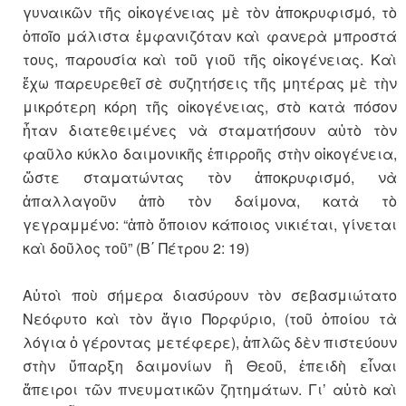
γυναικῶν τῆς οἰκογένειας μὲ τὸν ἀποκρυφισμό, τὸ
ὁποῖο μάλιστα ἐμφανιζόταν καὶ φανερὰ μπροστά
τους, παρουσία καὶ τοῦ γιοῦ τῆς οἰκογένειας. Καὶ
ἔχω παρευρεθεῖ σὲ συζητήσεις τῆς μητέρας μὲ τὴν
μικρότερη κόρη τῆς οἰκογένειας, στὸ κατὰ πόσον
ἦταν διατεθειμένες νὰ σταματήσουν αὐτὸ τὸν
φαῦλο κύκλο δαιμονικῆς ἐπιρροῆς στὴν οἰκογένεια,
ὥστε σταματώντας τὸν ἀποκρυφισμό, νὰ
ἀπαλλαγοῦν ἀπὸ τὸν δαίμονα, κατὰ τὸ
γεγραμμένο: “ἀπὸ ὅποιον κάποιος νικιέται, γίνεται
καὶ δοῦλος τοῦ” (Β΄ Πέτρου 2: 19)
Αὐτοὶ ποὺ σήμερα διασύρουν τὸν σεβασμιώτατο
Νεόφυτο καὶ τὸν ἅγιο Πορφύριο, (τοῦ ὁποίου τὰ
λόγια ὁ γέροντας μετέφερε), ἁπλῶς δὲν πιστεύουν
στὴν ὕπαρξη δαιμονίων ἢ Θεοῦ, ἐπειδὴ εἶναι
ἄπειροι τῶν πνευματικῶν ζητημάτων. Γι’ αὐτὸ καὶ