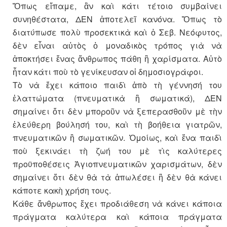
Ὅπως εἴπαμε, ἂν καὶ κάτι τέτοιο συμβαίνει
συνηθέστατα, ΔΕΝ ἀποτελεῖ κανόνα. Ὅπως τὸ
διατύπωσε πολὺ προσεκτικὰ καὶ ὁ Σεβ. Νεόφυτος,
δὲν εἶναι αὐτὸς ὁ μοναδικὸς τρόπος γιὰ νὰ
ἀποκτήσει ἕνας ἄνθρωπος πάθη ἢ χαρίσματα. Αὐτὸ
ἦταν κάτι ποὺ τὸ γενίκευσαν οἱ δημοσιογράφοι.
Τὸ νὰ ἔχει κάποιο παιδὶ ἀπὸ τὴ γέννησή του
ἐλαττώματα (πνευματικὰ ἢ σωματικά), ΔΕΝ
σημαίνει ὅτι δὲν μποροῦν νὰ ξεπερασθοῦν μὲ τὴν
ἐλεύθερη βούλησή του, καὶ τὴ βοήθεια γιατρῶν,
πνευματικῶν ἢ σωματικῶν. Ὁμοίως, καὶ ἕνα παιδὶ
ποὺ ξεκινάει τὴ ζωή του μὲ τὶς καλύτερες
προϋποθέσεις Ἁγιοπνευματικῶν χαρισμάτων, δὲν
σημαίνει ὅτι δὲν θὰ τὰ ἀπωλέσει ἢ δὲν θὰ κάνει
κάποτε κακὴ χρήση τους.
Κάθε ἄνθρωπος ἔχει προδιάθεση νὰ κάνει κάποια
πράγματα καλύτερα καὶ κάποια πράγματα