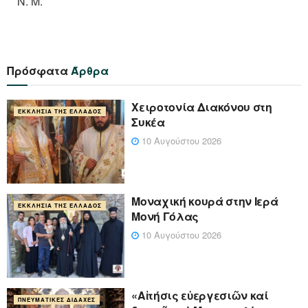
Ν. Μ.
Πρόσφατα
Άρθρα
Χειροτονία Διακόνου στη
ΕΚΚΛΗΣΊΑ ΤΗΣ ΕΛΛΆΔΟΣ
Συκέα
10 Αυγούστου 2026
Μοναχική κουρά στην Ιερά
ΕΚΚΛΗΣΊΑ ΤΗΣ ΕΛΛΆΔΟΣ
Μονή Γόλας
10 Αυγούστου 2026
«Αἰτήσις εὐεργεσιῶν καί
ΠΝΕΥΜΑΤΙΚΈΣ ΔΙΔΑΧΈΣ