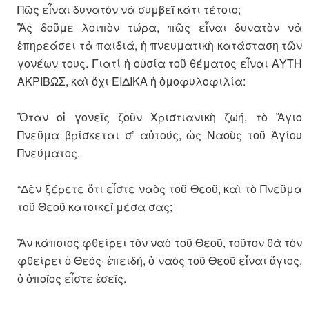
Πῶς εἶναι δυνατὸν νὰ συμβεῖ κάτι τέτοιο;
Ἂς δοῦμε λοιπὸν τώρα, πῶς εἶναι δυνατὸν νὰ
ἐπηρεάσει τὰ παιδιά, ἡ πνευματικὴ κατάσταση τῶν
γονέων τους. Γιατί ἡ οὐσία τοῦ θέματος εἶναι ΑΥΤΗ
ΑΚΡΙΒΩΣ, καὶ ὄχι ΕΙΔΙΚΑ ἡ ὁμοφυλοφιλία:
Ὅταν οἱ γονεῖς ζοῦν Χριστιανικὴ ζωή, τὸ Ἅγιο
Πνεῦμα βρίσκεται σ’ αὐτούς, ὡς Ναοὺς τοῦ Ἁγίου
Πνεύματος.
“Δὲν ξέρετε ὅτι εἶστε ναὸς τοῦ Θεοῦ, καὶ τὸ Πνεῦμα
τοῦ Θεοῦ κατοικεῖ μέσα σας;
Ἂν κάποιος φθείρει τὸν ναὸ τοῦ Θεοῦ, τοῦτον θὰ τὸν
φθείρει ὁ Θεός· ἐπειδή, ὁ ναὸς τοῦ Θεοῦ εἶναι ἅγιος,
ὁ ὁποῖος εἶστε ἐσεῖς.