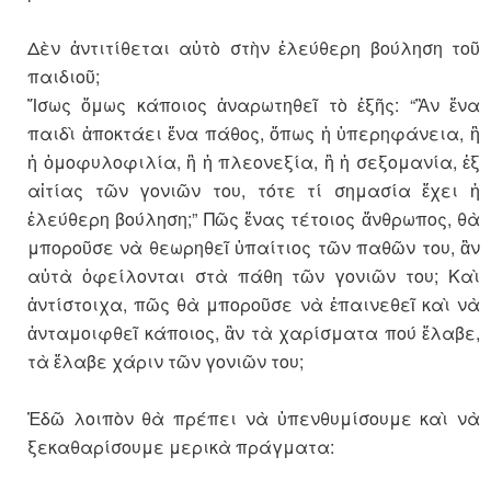
Δὲν ἀντιτίθεται αὐτὸ στὴν ἐλεύθερη βούληση τοῦ
παιδιοῦ;
Ἴσως ὅμως κάποιος ἀναρωτηθεῖ τὸ ἑξῆς: “Ἂν ἕνα
παιδὶ ἀποκτάει ἕνα πάθος, ὅπως ἡ ὑπερηφάνεια, ἢ
ἡ ὁμοφυλοφιλία, ἢ ἡ πλεονεξία, ἢ ἡ σεξομανία, ἐξ
αἰτίας τῶν γονιῶν του, τότε τί σημασία ἔχει ἡ
ἐλεύθερη βούληση;” Πῶς ἕνας τέτοιος ἄνθρωπος, θὰ
μποροῦσε νὰ θεωρηθεῖ ὑπαίτιος τῶν παθῶν του, ἂν
αὐτὰ ὀφείλονται στὰ πάθη τῶν γονιῶν του; Καὶ
ἀντίστοιχα, πῶς θὰ μποροῦσε νὰ ἐπαινεθεῖ καὶ νὰ
ἀνταμοιφθεῖ κάποιος, ἂν τὰ χαρίσματα πού ἔλαβε,
τὰ ἔλαβε χάριν τῶν γονιῶν του;
Ἐδῶ λοιπὸν θὰ πρέπει νὰ ὑπενθυμίσουμε καὶ νὰ
ξεκαθαρίσουμε μερικὰ πράγματα: