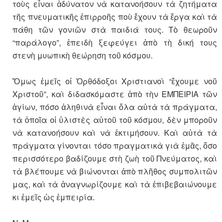
τοὺς εἶναι ἀδύνατον νὰ κατανοήσουν τὰ ζητήματα
τῆς πνευματικῆς ἐπιρροῆς ποὺ ἔχουν τὰ ἔργα καὶ τὰ
πάθη τῶν γονιῶν στὰ παιδιά τους. Τὸ θεωροῦν
“παράλογο”, ἐπειδὴ ξεφεύγει ἀπὸ τὴ δική τους
στενὴ μυωπικὴ θεώρηση τοῦ κόσμου.
Ὅμως ἐμεῖς οἱ Ὀρθόδοξοι Χριστιανοὶ “ἔχουμε νοῦ
Χριστοῦ”, καὶ διδασκόμαστε ἀπὸ τὴν ΕΜΠΕΙΡΙΑ τῶν
ἁγίων, πόσο ἀληθινὰ εἶναι ὅλα αὐτὰ τὰ πράγματα,
τὰ ὁποῖα οἱ ὑλιστὲς αὐτοῦ τοῦ κόσμου, δὲν μποροῦν
νὰ κατανοήσουν καὶ νὰ ἐκτιμήσουν. Καὶ αὐτὰ τὰ
πράγματα γίνονται τόσο πραγματικὰ γιὰ ἐμᾶς, ὅσο
περισσότερο βαδίζουμε στὴ ζωὴ τοῦ Πνεύματος, καὶ
τὰ βλέπουμε νὰ βιώνονται ἀπὸ πλῆθος συμπολιτῶν
μας, καὶ τὰ ἀναγνωρίζουμε καὶ τὰ ἐπιβεβαιώνουμε
κι ἐμεῖς ὡς ἐμπειρία.