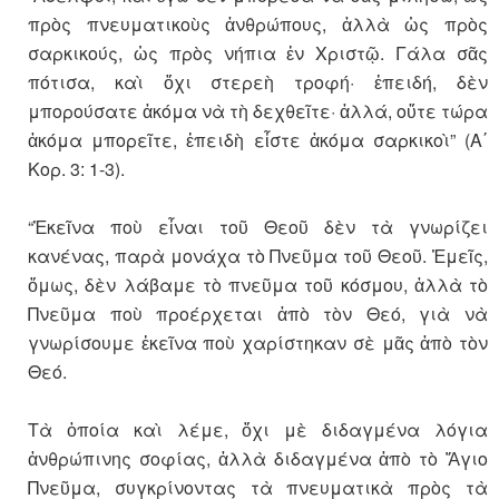
πρὸς πνευματικοὺς ἀνθρώπους, ἀλλὰ ὡς πρὸς
σαρκικούς, ὡς πρὸς νήπια ἐν Χριστῷ. Γάλα σᾶς
πότισα, καὶ ὄχι στερεὴ τροφή· ἐπειδή, δὲν
μπορούσατε ἀκόμα νὰ τὴ δεχθεῖτε· ἀλλά, οὔτε τώρα
ἀκόμα μπορεῖτε, ἐπειδὴ εἶστε ἀκόμα σαρκικοὶ” (Α΄
Κορ. 3: 1-3).
“Ἐκεῖνα ποὺ εἶναι τοῦ Θεοῦ δὲν τὰ γνωρίζει
κανένας, παρὰ μονάχα τὸ Πνεῦμα τοῦ Θεοῦ. Ἐμεῖς,
ὅμως, δὲν λάβαμε τὸ πνεῦμα τοῦ κόσμου, ἀλλὰ τὸ
Πνεῦμα ποὺ προέρχεται ἀπὸ τὸν Θεό, γιὰ νὰ
γνωρίσουμε ἐκεῖνα ποὺ χαρίστηκαν σὲ μᾶς ἀπὸ τὸν
Θεό.
Τὰ ὁποία καὶ λέμε, ὄχι μὲ διδαγμένα λόγια
ἀνθρώπινης σοφίας, ἀλλὰ διδαγμένα ἀπὸ τὸ Ἅγιο
Πνεῦμα, συγκρίνοντας τὰ πνευματικὰ πρὸς τὰ