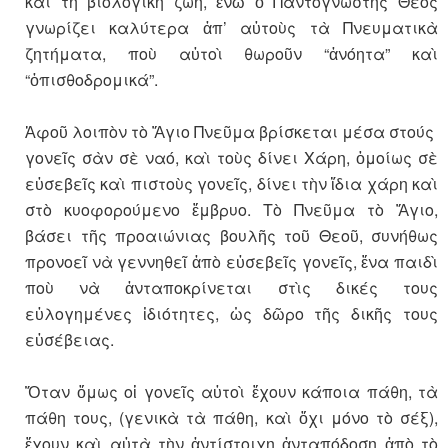
καὶ τὴ βιολογικὴ ζωή, ἐνῶ ὁ Παντογνώστης Θεὸς
γνωρίζει καλύτερα ἀπ’ αὐτοὺς τὰ Πνευματικὰ
ζητήματα, ποὺ αὐτοὶ θωροῦν “ἀνόητα” καὶ
“ὀπισθοδρομικά”.
Ἀφοῦ λοιπὸν τὸ Ἅγιο Πνεῦμα βρίσκεται μέσα στούς
γονεῖς σὰν σὲ ναό, καὶ τοὺς δίνει Χάρη, ὁμοίως σὲ
εὐσεβεῖς καὶ πιστοὺς γονεῖς, δίνει τὴν ἴδια χάρη καὶ
στὸ κυοφορούμενο ἔμβρυο. Τὸ Πνεῦμα τὸ Ἅγιο,
βάσει τῆς προαιώνιας βουλῆς τοῦ Θεοῦ, συνήθως
προνοεῖ νὰ γεννηθεῖ ἀπὸ εὐσεβεῖς γονεῖς, ἕνα παιδὶ
ποὺ νὰ ἀνταποκρίνεται στὶς δικές τους
εὐλογημένες ἰδιότητες, ὡς δῶρο τῆς δικῆς τους
εὐσέβειας.
Ὅταν ὅμως οἱ γονεῖς αὐτοὶ ἔχουν κάποια πάθη, τὰ
πάθη τους, (γενικὰ τὰ πάθη, καὶ ὄχι μόνο τὸ σέξ),
ἔχουν καὶ αὐτὰ τὴν ἀντίστοιχη ἀνταπόδοση ἀπὸ τὸ