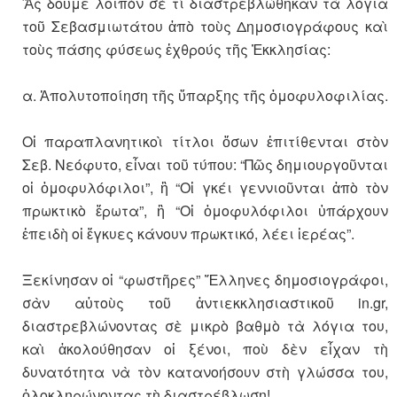
Ἂς δοῦμε λοιπὸν σὲ τί διαστρεβλώθηκαν τὰ λόγια
τοῦ Σεβασμιωτάτου ἀπὸ τοὺς Δημοσιογράφους καὶ
τοὺς πάσης φύσεως ἐχθρούς τῆς Ἐκκλησίας:
α. Ἀπολυτοποίηση τῆς ὕπαρξης τῆς ὁμοφυλοφιλίας.
Οἱ παραπλανητικοὶ τίτλοι ὅσων ἐπιτίθενται στὸν
Σεβ. Νεόφυτο, εἶναι τοῦ τύπου: “Πῶς δημιουργοῦνται
οἱ ὁμοφυλόφιλοι”, ἢ “Οἱ γκέι γεννιοῦνται ἀπὸ τὸν
πρωκτικὸ ἔρωτα”, ἢ “Οἱ ὁμοφυλόφιλοι ὑπάρχουν
ἐπειδὴ οἱ ἔγκυες κάνουν πρωκτικό, λέει ἱερέας”.
Ξεκίνησαν οἱ “φωστῆρες” Ἕλληνες δημοσιογράφοι,
σὰν αὐτοὺς τοῦ ἀντιεκκλησιαστικοῦ in.gr,
διαστρεβλώνοντας σὲ μικρὸ βαθμὸ τὰ λόγια του,
καὶ ἀκολούθησαν οἱ ξένοι, ποὺ δὲν εἶχαν τὴ
δυνατότητα νὰ τὸν κατανοήσουν στὴ γλώσσα του,
ὁλοκληρώνοντας τὴ διαστρέβλωση!