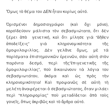
Ὅμως τὸ θέμα του ΔΕΝ ἦταν κυρίως αὐτό.
Ὁρισμένοι δημοσιογράφοι (καὶ ὄχι μόνο),
κοροϊδεύουν μάλιστα τὸν σεβασμιώτατο, ὅτι δὲν
ξέρει ἀπὸ γενετική, καὶ ὅτι μίλησε γιὰ “δῆθεν
ἀποδείξεις” γιὰ κληρονομικότητα τῆς
ὁμοφυλοφιλίας. Δὲν γελᾶνε ὅμως, μὲ τὰ
πορίσματα ἐπιστημονικῶν ἐρευνῶν, σὰν αὐτὴ στὸν
παρόντα δεσμό, περὶ τῆς”ἐπιγενετικῆς τῆς
ὁμοφυλοφιλίας”, ποὺ δικαιώνουν τὰ λόγια του
σεβασμιωτάτου, ἀκόμα καὶ ὡς πρὸς τὴν
κληρονομικότητα! Καὶ προφανῶς σὲ αὐτὴ τὴ
μελέτη ἀναφέρεται ὁ σεβασμιώτατος, ὅταν μιλάει
περὶ “πληροφορίας” ποὺ μεταδίδεται ἀπὸ τοὺς
γονεῖς, ὅπως ἀκριβῶς καὶ τὸ ἄρθρο αὐτό.