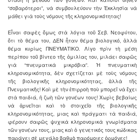
“σοβαρότεροι”, νὰ συμβουλεύουν τὴν Ἐκκλησία νὰ
μάθει γιὰ τοὺς νόμους τῆς κληρονομικότητας!
Εἶναι σαφὲς ὅμως στὰ λόγια τοῦ Σεβ. Νεοφύτου,
ὅτι τὸ θέμα του, ΔΕΝ ἦταν θέμα βιολογικό, ἀλλὰ
θέμα κυρίως ΠΝΕΥΜΑΤΙΚΟ. Λίγο πρὶν τὴ μέση
περίπου τοῦ βίντεο τῆς ὁμιλίας του, μιλάει σαφῶς
γιὰ “πνευματικὰ μικρόβια”. Ἡ πνευματικὴ
κληρονομικότητα, δὲν σχετίζεται μὲ τοὺς νόμους
τῆς βιολογικῆς κληρονομικότητας, ἀλλὰ τῆς
Πνευματικῆς! Καὶ μὲ τὴν ἐπιρροὴ ποὺ μπορεῖ νὰ ἔχει
στὰ παιδιά, ἡ ζωὴ τῶν γονέων τους! Χωρὶς βεβαίως
νὰ ἀρνεῖται καὶ τὸ στοιχεῖο τῆς βιολογικῆς
κληρονομικότητας, μιας καὶ πράγματι τὰ παιδιά,
φέρουν σαφῶς ψυχικὰ κληρονομικὰ γνωρίσματα
τῶν γονέων τους, μιας καὶ ὁ γενετικός τους κώδικας
παράγει σὲ μεγάλο βαθμὸ παρόμοιες ὁρμόνες!