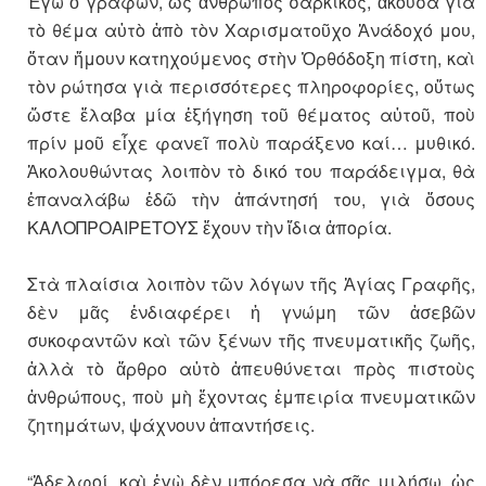
Ἐγὼ ὁ γράφων, ὡς ἄνθρωπος σαρκικός, ἄκουσα γιὰ
τὸ θέμα αὐτὸ ἀπὸ τὸν Χαρισματοῦχο Ἀνάδοχό μου,
ὅταν ἤμουν κατηχούμενος στὴν Ὀρθόδοξη πίστη, καὶ
τὸν ρώτησα γιὰ περισσότερες πληροφορίες, οὕτως
ὥστε ἔλαβα μία ἐξήγηση τοῦ θέματος αὐτοῦ, ποὺ
πρίν μοῦ εἶχε φανεῖ πολὺ παράξενο καί… μυθικό.
Ἀκολουθώντας λοιπὸν τὸ δικό του παράδειγμα, θὰ
ἐπαναλάβω ἐδῶ τὴν ἀπάντησή του, γιὰ ὅσους
ΚΑΛΟΠΡΟΑΙΡΕΤΟΥΣ ἔχουν τὴν ἴδια ἀπορία.
Στὰ πλαίσια λοιπὸν τῶν λόγων τῆς Ἁγίας Γραφῆς,
δὲν μᾶς ἐνδιαφέρει ἡ γνώμη τῶν ἀσεβῶν
συκοφαντῶν καὶ τῶν ξένων τῆς πνευματικῆς ζωῆς,
ἀλλὰ τὸ ἄρθρο αὐτὸ ἀπευθύνεται πρὸς πιστοὺς
ἀνθρώπους, ποὺ μὴ ἔχοντας ἐμπειρία πνευματικῶν
ζητημάτων, ψάχνουν ἀπαντήσεις.
“Ἀδελφοί, καὶ ἐγὼ δὲν μπόρεσα νὰ σᾶς μιλήσω, ὡς