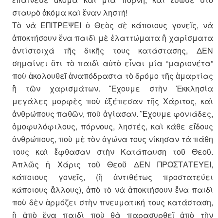
σταυρὸ ἀκόμα καὶ ἕναν ληστή!
Τὸ νὰ ΕΠΙΤΡΕΨΕΙ ὁ Θεὸς σὲ κάποιους γονεῖς, νὰ
ἀποκτήσουν ἕνα παιδὶ μὲ ἐλαττώματα ἢ χαρίσματα
ἀντίστοιχά τῆς δικῆς τους κατάστασης, ΔΕΝ
σημαίνει ὅτι τὸ παιδὶ αὐτὸ εἶναι μία “μαριονέτα”
ποὺ ἀκολουθεῖ ἀναπόδραστα τὸ δρόμο τῆς ἁμαρτίας
ἢ τῶν χαρισμάτων. Ἔχουμε στὴν Ἐκκλησία
μεγάλες μορφὲς ποὺ ἐξέπεσαν τῆς Χάριτος, καὶ
ἀνθρώπους παθῶν, ποὺ ἁγίασαν. Ἔχουμε φονιάδες,
ὁμοφυλόφιλους, πόρνους, ληστές, καὶ κάθε εἴδους
ἀνθρώπους, ποὺ μὲ τὸν ἀγώνα τους νίκησαν τὰ πάθη
τους καὶ ἔφθασαν στὴν Κατάπαυση τοῦ Θεοῦ.
Ἁπλῶς ἡ Χάρις τοῦ Θεοῦ ΔΕΝ ΠΡΟΣΤΑΤΕΥΕΙ,
κάποιους γονεῖς, (ἢ ἀντιθέτως προστατεύει
κάποιους ἄλλους), ἀπὸ τὸ νὰ ἀποκτήσουν ἕνα παιδὶ
ποὺ δὲν ἁρμόζει στὴν πνευματική τους κατάσταση,
ἢ ἀπὸ ἕνα παιδὶ ποὺ θὰ παρασυρθεῖ ἀπὸ τὴν