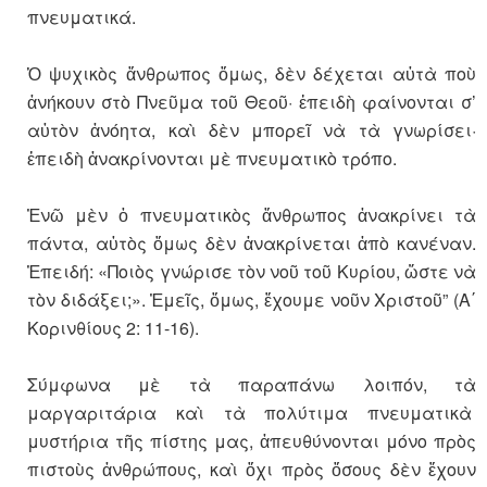
πνευματικά.
Ὁ ψυχικὸς ἄνθρωπος ὅμως, δὲν δέχεται αὐτὰ ποὺ
ἀνήκουν στὸ Πνεῦμα τοῦ Θεοῦ· ἐπειδὴ φαίνονται σ’
αὐτὸν ἀνόητα, καὶ δὲν μπορεῖ νὰ τὰ γνωρίσει·
ἐπειδὴ ἀνακρίνονται μὲ πνευματικὸ τρόπο.
Ἐνῶ μὲν ὁ πνευματικὸς ἄνθρωπος ἀνακρίνει τὰ
πάντα, αὐτὸς ὅμως δὲν ἀνακρίνεται ἀπὸ κανέναν.
Ἐπειδή: «Ποιὸς γνώρισε τὸν νοῦ τοῦ Κυρίου, ὥστε νὰ
τὸν διδάξει;». Ἐμεῖς, ὅμως, ἔχουμε νοῦν Χριστοῦ” (Α΄
Κορινθίους 2: 11-16).
Σύμφωνα μὲ τὰ παραπάνω λοιπόν, τὰ
μαργαριτάρια καὶ τὰ πολύτιμα πνευματικὰ
μυστήρια τῆς πίστης μας, ἀπευθύνονται μόνο πρὸς
πιστοὺς ἀνθρώπους, καὶ ὄχι πρὸς ὅσους δὲν ἔχουν