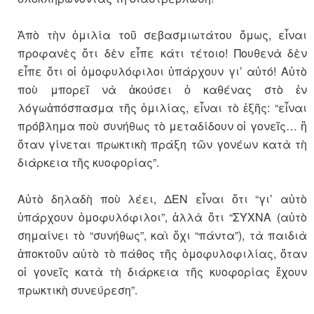
Ἀπὸ τὴν ὁμιλία τοῦ σεβασμιωτάτου ὅμως, εἶναι
προφανὲς ὅτι δὲν εἶπε κάτι τέτοιο! Πουθενὰ δὲν
εἶπε ὅτι οἱ ὁμοφυλόφιλοι ὑπάρχουν γι’ αὐτό! Αὐτὸ
ποὺ μπορεῖ νὰ ἀκούσει ὁ καθένας στὸ ἐν
λόγωἀπόσπασμα τῆς ὁμιλίας, εἶναι τὸ ἑξῆς: “εἶναι
πρόβλημα ποὺ συνήθως τὸ μεταδίδουν οἱ γονεῖς… ἢ
ὅταν γίνεται πρωκτικὴ πράξη τῶν γονέων κατὰ τὴ
διάρκεια τῆς κυοφορίας”.
Αὐτὸ δηλαδὴ ποὺ λέει, ΔΕΝ εἶναι ὅτι “γι’ αὐτὸ
ὑπάρχουν ὁμοφυλόφιλοι”, ἀλλὰ ὅτι “ΣΥΧΝΑ (αὐτὸ
σημαίνει τὸ “συνήθως”, καὶ ὄχι “πάντα”), τὰ παιδιὰ
ἀποκτοῦν αὐτὸ τὸ πάθος τῆς ὁμοφυλοφιλίας, ὅταν
οἱ γονεῖς κατὰ τὴ διάρκεια τῆς κυοφορίας ἔχουν
πρωκτικὴ συνεύρεση”.