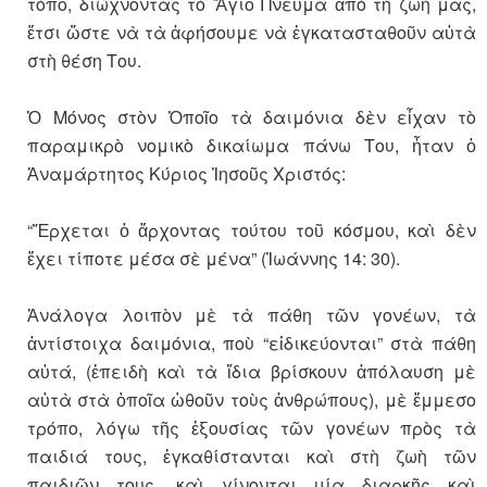
τόπο, διώχνοντας τὸ Ἅγιο Πνεῦμα ἀπὸ τὴ ζωή μας,
ἔτσι ὥστε νὰ τὰ ἀφήσουμε νὰ ἐγκατασταθοῦν αὐτὰ
στὴ θέση Του.
Ὁ Μόνος στὸν Ὁποῖο τὰ δαιμόνια δὲν εἶχαν τὸ
παραμικρὸ νομικὸ δικαίωμα πάνω Του, ἦταν ὁ
Ἀναμάρτητος Κύριος Ἰησοῦς Χριστός:
“Ἔρχεται ὁ ἄρχοντας τούτου τοῦ κόσμου, καὶ δὲν
ἔχει τίποτε μέσα σὲ μένα” (Ἰωάννης 14: 30).
Ἀνάλογα λοιπὸν μὲ τὰ πάθη τῶν γονέων, τὰ
ἀντίστοιχα δαιμόνια, ποὺ “εἰδικεύονται” στὰ πάθη
αὐτά, (ἐπειδὴ καὶ τὰ ἴδια βρίσκουν ἀπόλαυση μὲ
αὐτὰ στὰ ὁποῖα ὠθοῦν τοὺς ἀνθρώπους), μὲ ἔμμεσο
τρόπο, λόγω τῆς ἐξουσίας τῶν γονέων πρὸς τὰ
παιδιά τους, ἐγκαθίστανται καὶ στὴ ζωὴ τῶν
παιδιῶν τους, καὶ γίνονται μία διαρκῆς καὶ