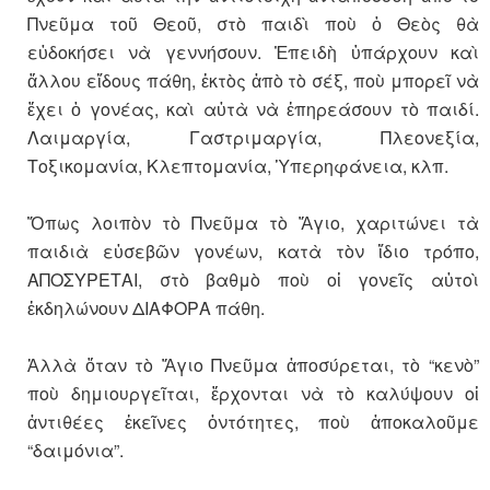
Πνεῦμα τοῦ Θεοῦ, στὸ παιδὶ ποὺ ὁ Θεὸς θὰ
εὐδοκήσει νὰ γεννήσουν. Ἐπειδὴ ὑπάρχουν καὶ
ἄλλου εἴδους πάθη, ἐκτὸς ἀπὸ τὸ σέξ, ποὺ μπορεῖ νὰ
ἔχει ὁ γονέας, καὶ αὐτὰ νὰ ἐπηρεάσουν τὸ παιδί.
Λαιμαργία, Γαστριμαργία, Πλεονεξία,
Τοξικομανία, Κλεπτομανία, Ὑπερηφάνεια, κλπ.
Ὅπως λοιπὸν τὸ Πνεῦμα τὸ Ἅγιο, χαριτώνει τὰ
παιδιὰ εὐσεβῶν γονέων, κατὰ τὸν ἴδιο τρόπο,
ΑΠΟΣΥΡΕΤΑΙ, στὸ βαθμὸ ποὺ οἱ γονεῖς αὐτοὶ
ἐκδηλώνουν ΔΙΑΦΟΡΑ πάθη.
Ἀλλὰ ὅταν τὸ Ἅγιο Πνεῦμα ἀποσύρεται, τὸ “κενὸ”
ποὺ δημιουργεῖται, ἔρχονται νὰ τὸ καλύψουν οἱ
ἀντιθέες ἐκεῖνες ὀντότητες, ποὺ ἀποκαλοῦμε
“δαιμόνια”.