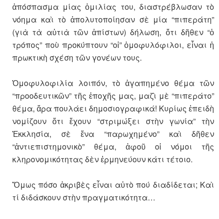
ἀπόσπασμα μίας ὁμιλίας του, διαστρέβλωσαν τὸ
νόημα καὶ τὸ ἀπολυτοποίησαν σὲ μία “πιπεράτη”
(γιὰ τὰ αὐτιὰ τῶν ἀπίστων) δήλωση, ὅτι δῆθεν “ὁ
τρόπος” ποὺ προκύπτουν “οἱ” ὁμοφυλόφιλοι, εἶναι ἡ
πρωκτικὴ σχέση τῶν γονέων τους.
Ὁμοφυλοφιλία λοιπόν, τὸ ἀγαπημένο θέμα τῶν
“προοδευτικῶν” τῆς ἐποχῆς μας, μαζὶ μὲ “πιπεράτο”
θέμα, ἄρα πουλάει δημοσιογραφικά! Κυρίως ἐπειδὴ
νομίζουν ὅτι ἔχουν “στριμώξει στὴν γωνία” τὴν
Ἐκκλησία, σὲ ἕνα “παρωχημένο” καὶ δῆθεν
“ἀντιεπιστημονικὸ” θέμα, ἀφοῦ οἱ νόμοι τῆς
κληρονομικότητας δὲν ἑρμηνεύουν κάτι τέτοιο.
Ὅμως πόσο ἀκριβὲς εἶναι αὐτὸ πού διαδίδεται; Καὶ
τί διδάσκουν στὴν πραγματικότητα…