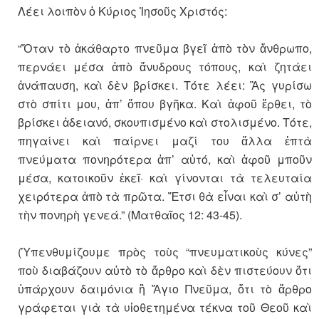
Λέει λοιπὸν ὁ Κύριος Ἰησοῦς Χριστός:
“Ὅταν τὸ ἀκάθαρτο πνεῦμα βγεῖ ἀπὸ τὸν ἄνθρωπο,
περνάει μέσα ἀπὸ ἄνυδρους τόπους, καὶ ζητάει
ἀνάπαυση, καὶ δὲν βρίσκει. Τότε λέει: Ἂς γυρίσω
στὸ σπίτι μου, ἀπ’ ὅπου βγῆκα. Καὶ ἀφοῦ ἔρθει, τὸ
βρίσκει ἀδειανό, σκουπισμένο καὶ στολισμένο. Τότε,
πηγαίνει καὶ παίρνει μαζί του ἄλλα ἑπτὰ
πνεύματα πονηρότερα ἀπ’ αὐτό, καὶ ἀφοῦ μποῦν
μέσα, κατοικοῦν ἐκεῖ· καὶ γίνονται τὰ τελευταία
χειρότερα ἀπὸ τὰ πρῶτα. Ἔτσι θὰ εἶναι καὶ σ’ αὐτὴ
τὴν πονηρὴ γενεά.” (Ματθαῖος 12: 43-45).
(Ὑπενθυμίζουμε πρὸς τοὺς “πνευματικοὺς κύνες”
ποὺ διαβάζουν αὐτὸ τὸ ἄρθρο καὶ δὲν πιστεύουν ὅτι
ὑπάρχουν δαιμόνια ἢ Ἅγιο Πνεῦμα, ὅτι τὸ ἄρθρο
γράφεται γιὰ τὰ υἱοθετημένα τέκνα τοῦ Θεοῦ καὶ