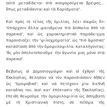
αὐτὸ μεταδίδεται στὸ κυοφορούμενο βρέφος…
ὅπως μεταδίδονται καὶ τὰ Χαρίσματα”.
Καὶ πρὸς τὸ τέλος τῆς ὁμιλίας, λέει σαφῶς ὅτι
“ὑπάρχουν ἄλλα φαινόμενα πιὸ δύσκολα ἀπὸ τὰ
σαρκικά”, καὶ ὡς χαρακτηριστικὸ παράδειγμα
παρουσιάζει τὴν “φιλοχρηματία”, ὡς “πιὸ ἀφύσικη”
κατάσταση ἀπὸ τὴν ὁμοφυλοφιλία, καταλήγοντας:
“ἂς μὴν ἀπολυτοποιοῦμε τὴν ἀγωνία μας μόνο στὰ
σαρκικά”.
Βεβαίως οἱ Δημοσιογράφοι καὶ οἱ ἐχθροί τῆς
Ἐκκλησίας, θέλησαν νὰ τὸν παρουσιάσουν δῆθεν
ὡς “ὁμοφοβικό”, καὶ νὰ πετύχουν μία διεθνῆ
καταδίκη του, (καὶ κατ’ ἐπέκτασιν τῆς Ἐκκλησίας),
ἐπειδὴ θεωροῦμε τὴν ὁμοφυλοφιλία ὡς ἀσύμβατη
μὲ τὴ Χριστιανικὴ πίστη, σὲ πεῖσμα τῆς