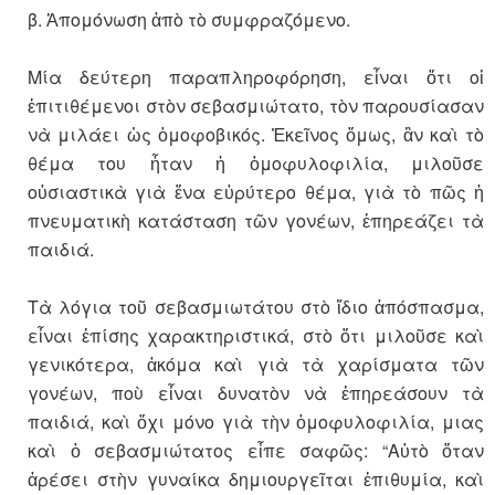
β. Ἀπομόνωση ἀπὸ τὸ συμφραζόμενο.
Μία δεύτερη παραπληροφόρηση, εἶναι ὅτι οἱ
ἐπιτιθέμενοι στὸν σεβασμιώτατο, τὸν παρουσίασαν
νὰ μιλάει ὡς ὁμοφοβικός. Ἐκεῖνος ὅμως, ἂν καὶ τὸ
θέμα του ἦταν ἡ ὁμοφυλοφιλία, μιλοῦσε
οὐσιαστικὰ γιὰ ἕνα εὐρύτερο θέμα, γιὰ τὸ πῶς ἡ
πνευματικὴ κατάσταση τῶν γονέων, ἐπηρεάζει τὰ
παιδιά.
Τὰ λόγια τοῦ σεβασμιωτάτου στὸ ἴδιο ἀπόσπασμα,
εἶναι ἐπίσης χαρακτηριστικά, στὸ ὅτι μιλοῦσε καὶ
γενικότερα, ἀκόμα καὶ γιὰ τὰ χαρίσματα τῶν
γονέων, ποὺ εἶναι δυνατὸν νὰ ἐπηρεάσουν τὰ
παιδιά, καὶ ὄχι μόνο γιὰ τὴν ὁμοφυλοφιλία, μιας
καὶ ὁ σεβασμιώτατος εἶπε σαφῶς: “Αὐτὸ ὅταν
ἀρέσει στὴν γυναίκα δημιουργεῖται ἐπιθυμία, καὶ