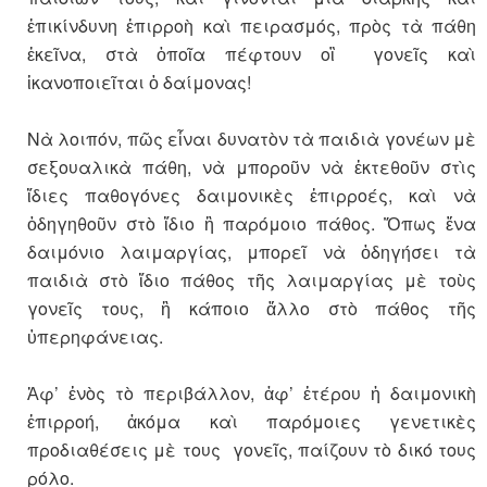
ἐπικίνδυνη ἐπιρροὴ καὶ πειρασμός, πρὸς τὰ πάθη
ἐκεῖνα, στὰ ὁποῖα πέφτουν οἲ γονεῖς καὶ
ἱκανοποιεῖται ὁ δαίμονας!
Νὰ λοιπόν, πῶς εἶναι δυνατὸν τὰ παιδιὰ γονέων μὲ
σεξουαλικὰ πάθη, νὰ μποροῦν νὰ ἐκτεθοῦν στὶς
ἴδιες παθογόνες δαιμονικὲς ἐπιρροές, καὶ νὰ
ὁδηγηθοῦν στὸ ἴδιο ἢ παρόμοιο πάθος. Ὅπως ἕνα
δαιμόνιο λαιμαργίας, μπορεῖ νὰ ὁδηγήσει τὰ
παιδιὰ στὸ ἴδιο πάθος τῆς λαιμαργίας μὲ τοὺς
γονεῖς τους, ἢ κάποιο ἄλλο στὸ πάθος τῆς
ὑπερηφάνειας.
Ἀφ’ ἑνὸς τὸ περιβάλλον, ἀφ’ ἑτέρου ἡ δαιμονικὴ
ἐπιρροή, ἀκόμα καὶ παρόμοιες γενετικὲς
προδιαθέσεις μὲ τους γονεῖς, παίζουν τὸ δικό τους
ρόλο.