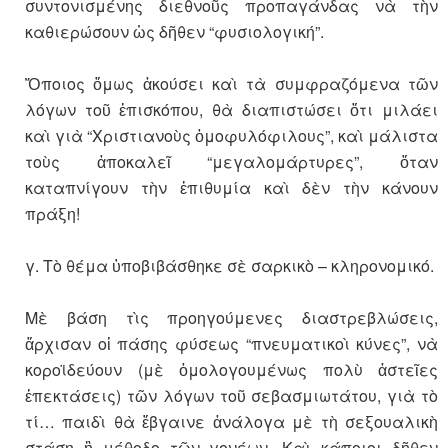
συντονισμένης διεθνοῦς προπαγάνδας νὰ τὴν
καθιερώσουν ὡς δῆθεν “φυσιολογική”.
Ὅποιος ὅμως ἀκούσει καὶ τὰ συμφραζόμενα τῶν
λόγων τοῦ ἐπισκόπου, θὰ διαπιστώσει ὅτι μιλάει
καὶ γιὰ “Χριστιανοὺς ὁμοφυλόφιλους”, καὶ μάλιστα
τοὺς ἀποκαλεῖ “μεγαλομάρτυρες”, ὅταν
καταπνίγουν τὴν ἐπιθυμία καὶ δὲν τὴν κάνουν
πράξη!
γ. Τὸ θέμα ὑποβιβάσθηκε σὲ σαρκικὸ – κληρονομικό.
Μὲ βάση τὶς προηγούμενες διαστρεβλώσεις,
ἄρχισαν οἱ πάσης φύσεως “πνευματικοὶ κύνες”, νὰ
κοροϊδεύουν (μὲ ὁμολογουμένως πολὺ ἀστεῖες
ἐπεκτάσεις) τῶν λόγων τοῦ σεβασμιωτάτου, γιὰ τὸ
τί… παιδὶ θὰ ἔβγαινε ἀνάλογα μὲ τὴ σεξουαλικὴ
στάση ἢ μέθοδο τῶν γονέων. Καὶ κάποιοι δῆθεν