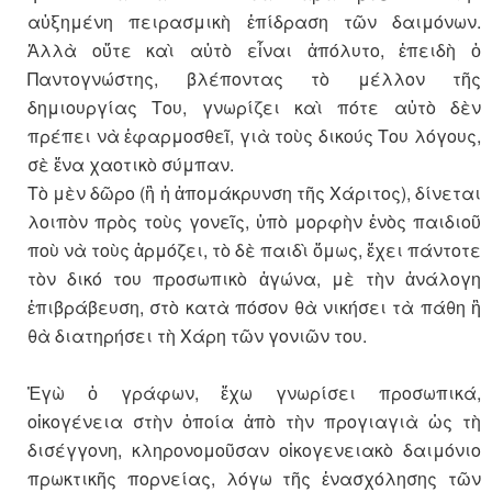
αὐξημένη πειρασμικὴ ἐπίδραση τῶν δαιμόνων.
Ἀλλὰ οὔτε καὶ αὐτὸ εἶναι ἀπόλυτο, ἐπειδὴ ὁ
Παντογνώστης, βλέποντας τὸ μέλλον τῆς
δημιουργίας Του, γνωρίζει καὶ πότε αὐτὸ δὲν
πρέπει νὰ ἐφαρμοσθεῖ, γιὰ τοὺς δικούς Του λόγους,
σὲ ἕνα χαοτικὸ σύμπαν.
Τὸ μὲν δῶρο (ἢ ἡ ἀπομάκρυνση τῆς Χάριτος), δίνεται
λοιπὸν πρὸς τοὺς γονεῖς, ὑπὸ μορφὴν ἑνὸς παιδιοῦ
ποὺ νὰ τοὺς ἁρμόζει, τὸ δὲ παιδὶ ὅμως, ἔχει πάντοτε
τὸν δικό του προσωπικὸ ἀγώνα, μὲ τὴν ἀνάλογη
ἐπιβράβευση, στὸ κατὰ πόσον θὰ νικήσει τὰ πάθη ἢ
θὰ διατηρήσει τὴ Χάρη τῶν γονιῶν του.
Ἐγὼ ὁ γράφων, ἔχω γνωρίσει προσωπικά,
οἰκογένεια στὴν ὁποία ἀπὸ τὴν προγιαγιὰ ὡς τὴ
δισέγγονη, κληρονομοῦσαν οἰκογενειακὸ δαιμόνιο
πρωκτικῆς πορνείας, λόγω τῆς ἐνασχόλησης τῶν