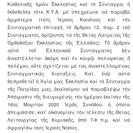
Καθολικῆς ἡμῶν Ἐκκλησίας καί τό Σύνταγμα, ἡ
ἐκδοθεῖσα τότε Κ.Υ.Α. μέ ὑπεχρέωνε νά παραβῶ
ἀμφότερα (τούς Ἱερούς Κανόνας καί τήν
Συνταγματική ἐπιταγή, τό ἄρθρον 13, παρ. 2 τοῦ
Συντάγματος, ὁρίζοντος τά τῆς Θείας Λατρείας τῆς
Ὀρθοδόξου Ἐκκλησίας τῆς Ἑλλάδος). Τό ἄρθρον
αὐτό τοῦ Ἑλληνικοῦ Συντάγματος δέν
ἀναστέλλεται ἀκόμη καί ἐν καιρῷ πολιορκίας ἤ
πολέμου, οὔτε σχετίζεται μέ τάς ἀναστελλομένας
Συνταγματικάς διατάξεις. Καί, ἐνῷ αὐτά
θεσμοθετεῖ ἡ Ἁγία μας Ἐκκλησία καί τό Σύνταγμα
τῆς Πατρίδος μας, ἐκαλούμην νά παραβλέψω τήν
Ἀπόφασιν τῆς διευρυμένης τήν ἡμέραν ἐκείνην τῆς
16ης Μαρτίου 2020 Ἱερᾶς Συνόδου, ἡ ὁποία
ἀπεφάσισε, κατ’ οἰκονομίαν, τήν τέλεσιν τῆς Θείας
Λειτουργίας τῆς Κυριακῆς, ἀπό 7-8 π.μ. καί νά
σφραγίσω τούς Ἱερούς Ναούς.