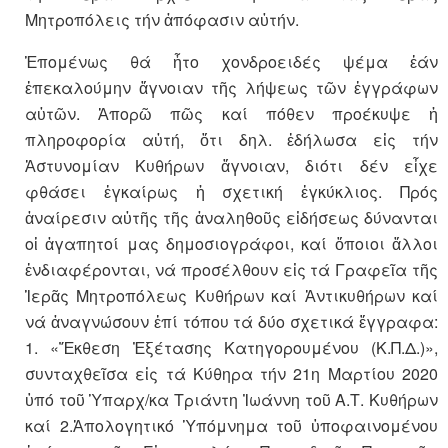
Μητροπόλεις τήν ἀπόφασιν αὐτήν.
Ἑπομένως θά ἦτο χονδροειδές ψέμα ἐάν
ἐπεκαλούμην ἄγνοιαν τῆς λήψεως τῶν ἐγγράφων
αὐτῶν. Ἀπορῶ πῶς καί πόθεν προέκυψε ἡ
πληροφορία αὐτή, ὅτι δηλ. ἐδήλωσα εἰς τήν
Ἀστυνομίαν Κυθήρων ἄγνοιαν, διότι δέν εἶχε
φθάσει ἐγκαίρως ἡ σχετική ἐγκύκλιος. Πρός
ἀναίρεσιν αὐτῆς τῆς ἀναληθοῦς εἰδήσεως δύνανται
οἱ ἀγαπητοί μας δημοσιογράφοι, καί ὅποιοι ἄλλοι
ἐνδιαφέρονται, νά προσέλθουν εἰς τά Γραφεῖα τῆς
Ἱερᾶς Μητροπόλεως Κυθήρων καί Ἀντικυθήρων καί
νά ἀναγνώσουν ἐπί τόπου τά δύο σχετικά ἔγγραφα:
1. «Ἔκθεση Ἐξέτασης Κατηγορουμένου (Κ.Π.Δ.)»,
συνταχθεῖσα εἰς τά Κύθηρα τήν 21η Μαρτίου 2020
ὑπό τοῦ Ὑπαρχ/κα Τριάντη Ἰωάννη τοῦ Α.Τ. Κυθήρων
καί 2.Ἀπολογητικό Ὑπόμνημα τοῦ ὑποφαινομένου