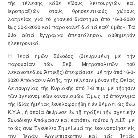
τῆς τέλεσης κάθε εἴδους λειτουργιῶν καί
ἱεροπραξιῶν στούς θρησκευτικούς χώρους
λατρείας γιά τό χρονικό διάστημα ἀπό 16-3-2020
ἕως 30-3-2020 καί παρακαλεῖ διά τά καθ’ ὑμᾶς». Τά
δύο αὐτά ἔγγραφα ἀπεστάλησαν αὐθημερόν
ἠλεκτρονικά.
Ἡ Ἱερά ἡμῶν Σύνοδος (διευρυμένη μέ τήν
παρουσίαν τῶν Σεβ. Μητροπολιτῶν τοῦ
λεκανοπεδίου Ἀττικῆς) ἀπεφάσισε, μέ τήν ἀπό 16-3-
2020 Ἀπόφασιν Αὐτῆς, τήν τέλεσιν μόνον τῆς Θείας
Λειτουργίας τῆς Κυριακῆς ἀπό 7-8 π.μ. μέ τήρησιν
τῶν ὑγειονομικῶν κανονισμῶν. Ὅμως, τό ἀπόγευμα
τῆς ἰδίας ἡμέρας ἐκυκλοφορήθη ἡ ἐν θέματι ὡς ἄνω
Κ.Υ.Α., ἡ ὁποία ἀκύρωσε ἐν τῇ πράξει τήν σχετικήν
Συνοδικήν Ἀπόφασιν καί κατόπιν τούτου ἡ Δ.Ι.Σ. μέ
τό ὡς ἄνω Ἐγκύκλιο Σημείωμά της ἐκοινοποίησε εἰς
τήν Ἱεράν Ἀρχιεπισκοπήν καί τάς Ἱεράς