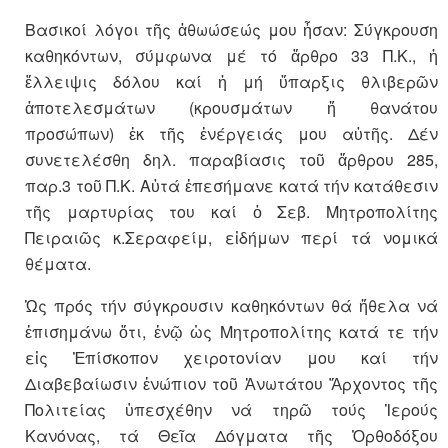
Βασικοί λόγοι τῆς ἀθωώσεώς μου ἦσαν: Σύγκρουση
καθηκόντων, σύμφωνα μέ τό ἄρθρο 33 Π.Κ., ἡ
ἔλλειψις δόλου καί ἡ μή ὕπαρξις θλιβερῶν
ἀποτελεσμάτων (κρουσμάτων ἤ θανάτου
προσώπων) ἐκ τῆς ἐνέργειάς μου αὐτῆς. Δέν
συνετελέσθη δηλ. παραβίασις τοῦ ἄρθρου 285,
παρ.3 τοῦ Π.Κ. Αὐτά ἐπεσήμανε κατά τήν κατάθεσιν
τῆς μαρτυρίας του καί ὁ Σεβ. Μητροπολίτης
Πειραιῶς κ.Σεραφείμ, εἰδήμων περί τά νομικά
θέματα.
Ὡς πρός τήν σύγκρουσιν καθηκόντων θά ἤθελα νά
ἐπισημάνω ὅτι, ἐνῷ ὡς Μητροπολίτης κατά τε τήν
εἰς Ἐπίσκοπον χειροτονίαν μου καί τήν
Διαβεβαίωσιν ἐνώπιον τοῦ Ἀνωτάτου Ἄρχοντος τῆς
Πολιτείας ὑπεσχέθην νά τηρῶ τούς Ἱερούς
Κανόνας, τά Θεῖα Δόγματα τῆς Ὀρθοδόξου