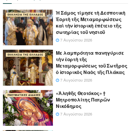
Ἡ Σάμος τίμησε τὴ Δεσποτικὴ
ΕΚΚΛΗΣΊΑ ΤΗΣ ΕΛΛΆΔΟΣ
Ἑορτὴ τῆς Μεταμορφώσεως
καὶ τὴν ἱστορικὴ ἐπέτειο τῆς
σωτηρίας τοῦ νησιοῦ
7 Αυγούστου 2026
Με λαμπρότητα πανηγύρισε
ΕΚΚΛΗΣΊΑ ΤΗΣ ΕΛΛΆΔΟΣ
τὴν ἑορτὴ τῆς
Μεταμορφώσεως τοῦ Σωτῆρος
ὁ ἱστορικὸς Ναὸς τῆς Πλάκας
7 Αυγούστου 2026
«Ἀληθῆς Θεοτόκος» †
ΠΝΕΥΜΑΤΙΚΈΣ ΔΙΔΑΧΈΣ
Μητροπολίτης Πατρῶν
Νικόδημος
7 Αυγούστου 2026