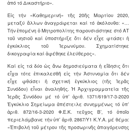
ἀπό τό Δικαστήριο».
Εἰς τήν «Καθημερινή» τῆς 20ῆς Μαρτίου 2020,
μεταξύ ἄλλων ἀναγράφεται καί τό ἀκόλουθο: «…
Τήν ἑπομένη ὁ Μητροπολίτης παρουσιάστηκε στό ΑΤ
τοῦ νησιοῦ καί ὑποστήριξε ὅτι δέν εἶχε φτάσει ἡ
ἐγκύκλιος τοῦ Ἱερωνύμου. Σχηματίστηκε
δικογραφία καί ἀφέθηκε ἐλεύθερος».
Καί εἰς τά δύο ὡς ἄνω δημοσιεύματα ἡ εἴδησις ὅτι
εἶχα τότε ἐπικαλεσθῆ εἰς τήν Ἀστυνομία ὅτι δέν
εἶχε φθάσει ἡ σχετική ἐγκύκλιος (τῆς Ἱερᾶς
Συνόδου) εἶναι ἀναληθής. Ἡ Ἀρχιγραμματεία τῆς
Ἱερᾶς Συνόδου μέ τό ὑπ’ ἀριθ. 1371/619/17-3-2020
Ἐγκύκλιο Σημείωμα ἀπέστειλε συνημμένως τό ὑπ’
ἀριθ. 872/16-3-2020 Φ.Ε.Κ. τεῦχος Β’, τό ὁποῖο
περιελάμβανε τήν ὑπ’ ἀριθ. 2867/Υ1 Κ.Υ.Α. μέ θέμα:
«Ἐπιβολή τοῦ μέτρου τῆς προσωρινῆς ἀπαγόρευσης