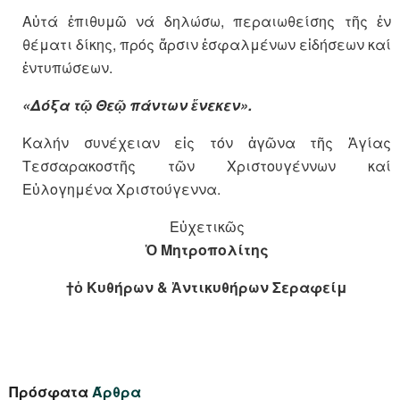
Αὐτά ἐπιθυμῶ νά δηλώσω, περαιωθείσης τῆς ἐν
θέματι δίκης, πρός ἄρσιν ἐσφαλμένων εἰδήσεων καί
ἐντυπώσεων.
«Δόξα τῷ Θεῷ πάντων ἕνεκεν».
Καλήν συνέχειαν εἰς τόν ἀγῶνα τῆς Ἁγίας
Τεσσαρακοστῆς τῶν Χριστουγέννων καί
Εὐλογημένα Χριστούγεννα.
Εὐχετικῶς
Ὁ Μητροπολίτης
†ὁ Κυθήρων & Ἀντικυθήρων Σεραφείμ
Πρόσφατα
Άρθρα