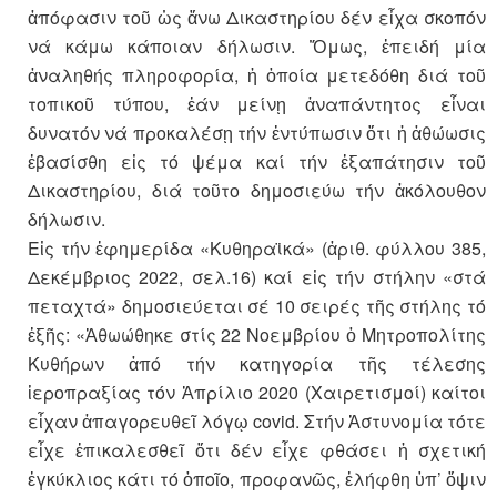
ἀπόφασιν τοῦ ὡς ἄνω Δικαστηρίου δέν εἶχα σκοπόν
νά κάμω κάποιαν δήλωσιν. Ὅμως, ἐπειδή μία
ἀναληθής πληροφορία, ἡ ὁποία μετεδόθη διά τοῦ
τοπικοῦ τύπου, ἐάν μείνῃ ἀναπάντητος εἶναι
δυνατόν νά προκαλέσῃ τήν ἐντύπωσιν ὅτι ἡ ἀθώωσις
ἐβασίσθη εἰς τό ψέμα καί τήν ἐξαπάτησιν τοῦ
Δικαστηρίου, διά τοῦτο δημοσιεύω τήν ἀκόλουθον
δήλωσιν.
Εἰς τήν ἐφημερίδα «Κυθηραϊκά» (ἀριθ. φύλλου 385,
Δεκέμβριος 2022, σελ.16) καί εἰς τήν στήλην «στά
πεταχτά» δημοσιεύεται σέ 10 σειρές τῆς στήλης τό
ἑξῆς: «Ἀθωώθηκε στίς 22 Νοεμβρίου ὁ Μητροπολίτης
Κυθήρων ἀπό τήν κατηγορία τῆς τέλεσης
ἱεροπραξίας τόν Ἀπρίλιο 2020 (Χαιρετισμοί) καίτοι
εἶχαν ἀπαγορευθεῖ λόγῳ covid. Στήν Ἀστυνομία τότε
εἶχε ἐπικαλεσθεῖ ὅτι δέν εἶχε φθάσει ἡ σχετική
ἐγκύκλιος κάτι τό ὁποῖο, προφανῶς, ἐλήφθη ὑπ’ ὄψιν