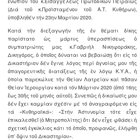
ἐνώπιον τοῦ κ.Εἰσαγγελέως Πρωτοδικῶν Πειραιῶς
(Διά τοῦ κ.Προϊσταμένου τοῦ Α.Τ. Κυθήρων),
ὑποβληθέν τήν 23ην Μαρτίου 2020.
Κατά τήν διεξαγωγήν τῆς ἐν θέματι δίκης
παρίστατο ὡς μάρτυς ὑπερασπίσεως ὁ
συμπατριώτης μας κ.Γαβριήλ Νικηφοράκης,
Δικηγόρος, ὁ ὁποῖος δύναται νά βεβαιώσῃ ὅτι εἰς τό
Δικαστήριον δέν ἔγινε λόγος περί ἀγνοίας μου τῆς
ἀπαγορευτικῆς διατάξεως τῆς ἐν λόγῳ Κ.Υ.Α., ἡ
ὁποία παρεκώλυε τήν Θείαν Λατρείαν καί πᾶσαν
Θείαν Ἱερουργίαν κατά τόν Μάρτιον 2020 (ἀπό 16ης
ἕως 30ῆς τοῦ μηνός αὐτοῦ). Συνεπῶς ἡ δικαίωσίς μου
δέν ἔχει καμμίαν σχέσιν μέ τό ἀναγραφόμενο εἰς
τά «Κυθηραϊκά»: «Στήν Ἀστυνομία τότε εἶχε
ἐπικαλεσθεῖ (ὁ Μητροπολίτης) ὅτι δέν εἶχε φθάσει ἡ
σχετική ἐγκύκλιος κάτι τό ὁποῖο, προφανῶς, ἐλήφθη
ὑπ’ ὄψιν τοῦ Δικαστηρίου».