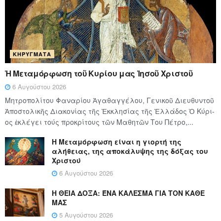
ΚΗΡΎΓΜΑΤΑ
Ἡ Μεταμόρφωση τοῦ Κυρίου μας Ἰησοῦ Χριστοῦ
6 Αυγούστου 2026
Μητροπολίτου Φαναρίου Ἀγαθαγγέλου, Γενικοῦ Διευθυντοῦ
Ἀποστολικῆς Διακονίας τῆς Ἐκκλησίας τῆς Ἑλλάδος Ὁ Κύ­ρι­
ος ἐκλέγει τούς προ­κρί­τους τῶν Μα­θη­τῶν Του Πέ­τρο,...
Η Μεταμόρφωση είναι η γιορτή της
αλήθειας, της αποκάλυψης της δόξας του
Χριστού
6 Αυγούστου 2026
Η ΘΕΙΑ ΔΟΞΑ: ΈΝΑ ΚΑΛΕΣΜΑ ΓΙΑ ΤΟΝ ΚΑΘΕ
ΜΑΣ
5 Αυγούστου 2026