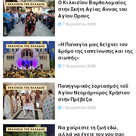
Ο Κιλκισίου Βαρθολομαίος
ΕΚΚΛΗΣΊΑ ΤΗΣ ΕΛΛΆΔΟΣ
στην Σκήτη Αγίας Άννας του
Αγίου Όρους
7 Αυγούστου 2026
«Η Παναγία μας δείχνει τον
ΕΚΚΛΗΣΊΑ ΤΗΣ ΕΛΛΆΔΟΣ
δρόμο της ταπείνωσης και της
σιωπής»
7 Αυγούστου 2026
Πανηγυρικός ἑορτασμός τοῦ
ΕΚΚΛΗΣΊΑ ΤΗΣ ΕΛΛΆΔΟΣ
Ἁγίου Νεομάρτυρος Χρήστου
στήν Πρέβεζα
7 Αυγούστου 2026
Να χαίρεστε τη ζωή εδώ,
ΕΚΚΛΗΣΊΑ ΤΗΣ ΕΛΛΆΔΟΣ
αλλά να έχετε τον νου σας